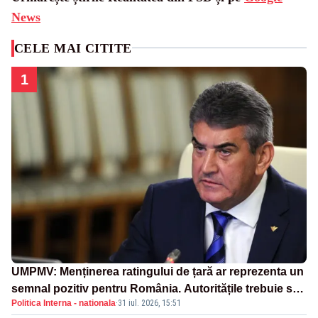
News
CELE MAI CITITE
1
UMPMV: Menținerea ratingului de țară ar reprezenta un
semnal pozitiv pentru România. Autoritățile trebuie să
Politica Interna - nationala
·
31 iul. 2026, 15:51
continue consolidarea stabilității economice și