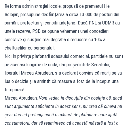
Reforma administrației locale, propusă de premierul Ilie
Bolojan, presupune desființarea a circa 13.000 de posturi din
primării, prefecturi și consilii județene. Dacă PNL și UDMR au
unele rezerve, PSD se opune vehement unei concedieri
colective și susține mai degrabă o reducere cu 10% a
cheltuielilor cu personalul.
Nici în privința plafonării adaosului comercial, partidele nu sunt
pe aceeași lungime de undă, dar președintele Senatului,
liberalul Mircea Abrudean, s-a declarat convins că marți se va
lua o decizie și a amintit că măsura a fost de la început una
temporară.
Mircea Abrudean:
Vom vedea în discuțiile din coaliție că, dacă
sunt argumente suficiente în acest sens, nu cred că cineva nu
și-ar dori să prelungească o măsură de plafonare care ajută
consumatorii, dar vă reamintesc că această măsură a fost o