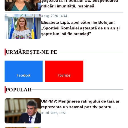
Șoșoacă la Tribunalul UE. Suspendarea
ridicării imunității, respinsă
3 aug. 2026, 14:44
Elisabeta Lipă, apel către Ilie Bolojan:
„Sportivii României așteaptă de un an și
șapte luni să fie premiați”
URMĂREȘTE-NE PE
Facebook
YouTube
POPULAR
UMPMV: Menținerea ratingului de țară ar
reprezenta un semnal pozitiv pentru
România. Autoritățile trebuie să continue
31 iul. 2026, 15:51
consolidarea stabilității economice și
financiare