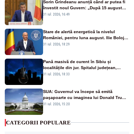
Sorin Grindeanu anunță când ar putea fi
învestit noul Guvern: „După 15 august
sunt șanse mai mari”
31 iul. 2026, 16:49
Stare de alertă energetică la nivelul
României, pentru luna august. Ilie Bolojan
a anunțat importuri și posibile restricții –
31 iul. 2026, 18:29
VIDEO
Pană masivă de curent în Sibiu și
localitățile din jur. Spitalul județean,
semafoarele, rețelele de telefonie, grav
31 iul. 2026, 18:33
afectate
SUA: Guvernul va începe să emită
paşapoarte cu imaginea lui Donald Trump
începând cu 8 august
31 iul. 2026, 15:20
CATEGORII POPULARE