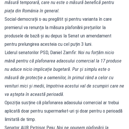
măsură temporară, care nu este o măsură benefică pentru
piața din România în general.
Social-democrații s-au pregătit și pentru varianta în care
premierul va renunța la măsura plafonării prețurilor la
produsele de bază și au depus la Senat un amendament
pentru prelungirea acesteia cu cel puțin 3 luni.
Liderul senatorilor PSD, Daniel Zamfir:
Noi nu forțăm nicio
mână pentru că plafonarea adaosului comercial la 17 produse
nu aduce nicio implicație bugetară. Pur și simplu este o
măsură de protecție a oamenilor, în primul rând a celor cu
venituri mici și medii, împotriva acestui val de scumpiri care ne
va aștepta în această perioadă.
Opoziția susține că plafonarea adaosului comercial ar trebui
aplicată doar pentru supermarket-uri și doar pentru o perioadă
limitată de timp.
Senator AUR Petrișor Peiu:
Noi ne opunem plafonării la