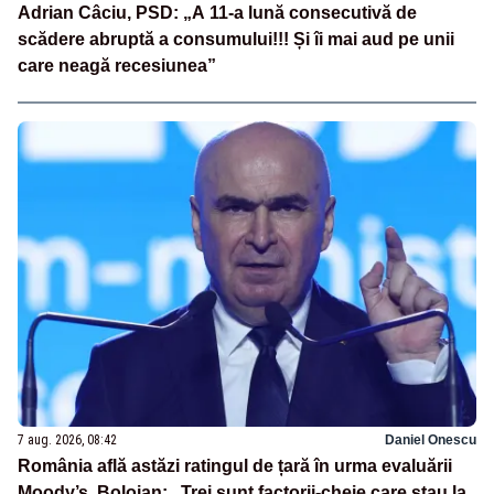
Adrian Câciu, PSD: „A 11-a lună consecutivă de
scădere abruptă a consumului!!! Și îi mai aud pe unii
care neagă recesiunea”
7 aug. 2026, 08:42
Daniel Onescu
România află astăzi ratingul de țară în urma evaluării
Moody’s. Bolojan: „Trei sunt factorii-cheie care stau la