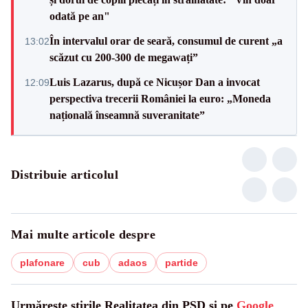
odată pe an"
În intervalul orar de seară, consumul de curent „a
13:02
scăzut cu 200-300 de megawați”
Luis Lazarus, după ce Nicușor Dan a invocat
12:09
perspectiva trecerii României la euro: „Moneda
națională înseamnă suveranitate”
Distribuie articolul
Mai multe articole despre
plafonare
cub
adaos
partide
Urmărește știrile Realitatea din PSD și pe
Google