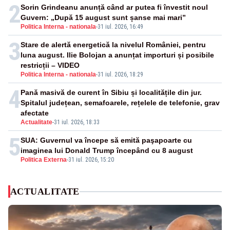
financiare
2
Sorin Grindeanu anunță când ar putea fi învestit noul
Guvern: „După 15 august sunt șanse mai mari”
Politica Interna - nationala
-
31 iul. 2026, 16:49
3
Stare de alertă energetică la nivelul României, pentru
luna august. Ilie Bolojan a anunțat importuri și posibile
restricții – VIDEO
Politica Interna - nationala
-
31 iul. 2026, 18:29
4
Pană masivă de curent în Sibiu și localitățile din jur.
Spitalul județean, semafoarele, rețelele de telefonie, grav
afectate
Actualitate
-
31 iul. 2026, 18:33
5
SUA: Guvernul va începe să emită paşapoarte cu
imaginea lui Donald Trump începând cu 8 august
Politica Externa
-
31 iul. 2026, 15:20
ACTUALITATE