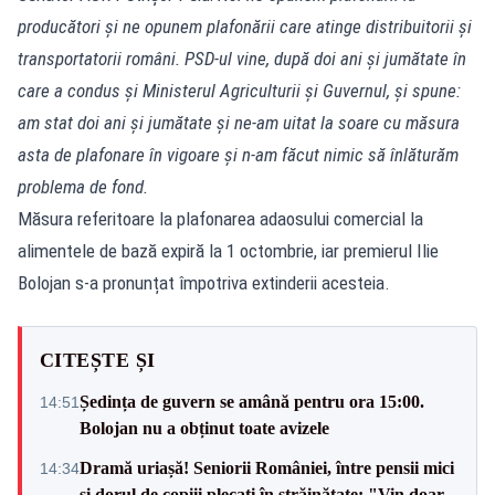
producători și ne opunem plafonării care atinge distribuitorii și
transportatorii români. PSD-ul vine, după doi ani și jumătate în
care a condus și Ministerul Agriculturii și Guvernul, și spune:
am stat doi ani și jumătate și ne-am uitat la soare cu măsura
asta de plafonare în vigoare și n-am făcut nimic să înlăturăm
problema de fond.
Măsura referitoare la plafonarea adaosului comercial la
alimentele de bază expiră la 1 octombrie, iar premierul Ilie
Bolojan s-a pronunțat împotriva extinderii acesteia.
CITEȘTE ȘI
Ședința de guvern se amână pentru ora 15:00.
14:51
Bolojan nu a obținut toate avizele
Dramă uriașă! Seniorii României, între pensii mici
14:34
și dorul de copiii plecați în străinătate: "Vin doar