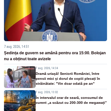
7 aug. 2026, 14:51
Ședința de guvern se amână pentru ora 15:00. Bolojan
nu a obținut toate avizele
7 aug. 2026, 14:34
Dramă uriașă! Seniorii României, între
pensii mici și dorul de copiii plecați în
străinătate: "Vin doar odată pe an"
7 aug. 2026, 13:02
În intervalul orar de seară, consumul de
curent „a scăzut cu 200-300 de megawați”