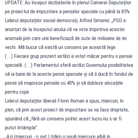
UPDATE: Au început dezbaterile în plenul Camerei Deputaților
pe proiectul de impozitare a pensiilor speciale cu până la 85%.
Liderul deputaților social-democrați, Alfred Simonis: „PSD a
anunțat de la începutul anului că va vota împotriva acestei
anomalii prin care unii beneficiază de sute de milioane de lei
vechi. Mă bucur că există un consens pe această lege.
(...) Fiecare grup prezent astăzi a votat măcar pentru o pensie
specială. (...) Parlamentul oferă astăzi Guvernului posibilitatea
să ia banii de la aceste pensii speciale și să îi ducă în fondul de
pensii să majoreze pensiile cu 40% și să dubleze alocațiile
pentru copii.
Liderul deputaților liberali Florin Roman a spus, miercuri, în
plen, că prin acest proiect de impozitare se va face dreptate,
spunând că „fără un consens politic acest lucru nu s-ar fi
putut întâmpla”.
„Azi (miercuri - n.red.) trăim o nouă miercure albă în