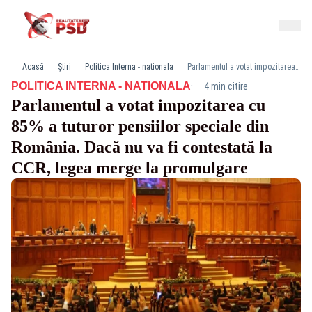
Acasă
Știri
Politica Interna - nationala
Parlamentul a votat impozitarea cu 85% a tuturor pensiilor speciale din România. Dacă nu va fi contestată la CCR, legea merge la promulgare
·
POLITICA INTERNA - NATIONALA
4 min citire
Parlamentul a votat impozitarea cu
85% a tuturor pensiilor speciale din
România. Dacă nu va fi contestată la
CCR, legea merge la promulgare