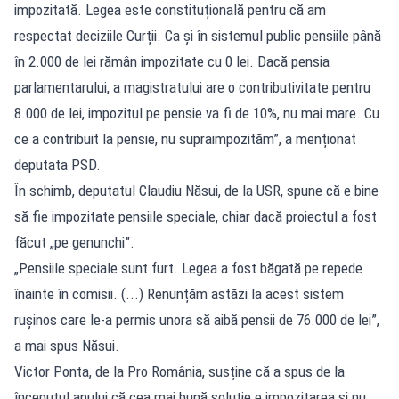
impozitată. Legea este constituțională pentru că am
respectat deciziile Curții. Ca și în sistemul public pensiile până
în 2.000 de lei rămân impozitate cu 0 lei. Dacă pensia
parlamentarului, a magistratului are o contributivitate pentru
8.000 de lei, impozitul pe pensie va fi de 10%, nu mai mare. Cu
ce a contribuit la pensie, nu supraimpozităm”, a menționat
deputata PSD.
În schimb, deputatul Claudiu Năsui, de la USR, spune că e bine
să fie impozitate pensiile speciale, chiar dacă proiectul a fost
făcut „pe genunchi”.
„Pensiile speciale sunt furt. Legea a fost băgată pe repede
înainte în comisii. (...) Renunțăm astăzi la acest sistem
rușinos care le-a permis unora să aibă pensii de 76.000 de lei”,
a mai spus Năsui.
Victor Ponta, de la Pro România, susține că a spus de la
începutul anului că cea mai bună soluție e impozitarea și nu