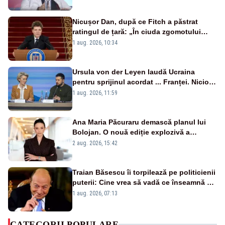
Nicușor Dan, după ce Fitch a păstrat
ratingul de țară: „În ciuda zgomotului
politic, România funcționează”
1 aug. 2026, 10:34
Ursula von der Leyen laudă Ucraina
pentru sprijinul acordat ... Franței. Nicio
reacție privind ajutorul energetic promis
1 aug. 2026, 11:59
României
Ana Maria Păcuraru demască planul lui
Bolojan. O nouă ediție explozivă a
emisiunii „Miza Zilei” la Realitatea PLUS
2 aug. 2026, 15:42
Traian Băsescu îi torpilează pe politicienii
puterii: Cine vrea să vadă ce înseamnă să
fii prost, se uită la România
1 aug. 2026, 07:13
CATEGORII POPULARE