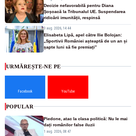
Decizie nefavorabilă pentru Diana
Șoșoacă la Tribunalul UE. Suspendarea
ridicării imunității, respinsă
3 aug. 2026, 14:44
Elisabeta Lipă, apel către Ilie Bolojan:
„Sportivii României așteaptă de un an și
șapte luni să fie premiați”
URMĂREȘTE-NE PE
Facebook
YouTube
POPULAR
Piedone, atac la clasa politică: Nu le mai
dați românilor false iluzii
1 aug. 2026, 08:47