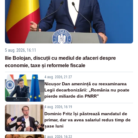
5 aug. 2026, 16:11
Ilie Bolojan, discuții cu mediul de afaceri despre
economie, taxe și reformele fiscale
4 aug. 2026, 21:27
Nicușor Dan amenință cu reexaminarea
Legii decarbonizării: „România nu poate
pierde miliarde din PNRR”
4 aug. 2026, 16:19
Dominic Fritz își păstrează mandatul de
primar, dar va avea salariul redus timp de
șase luni
3 aug. 2026, 16:22