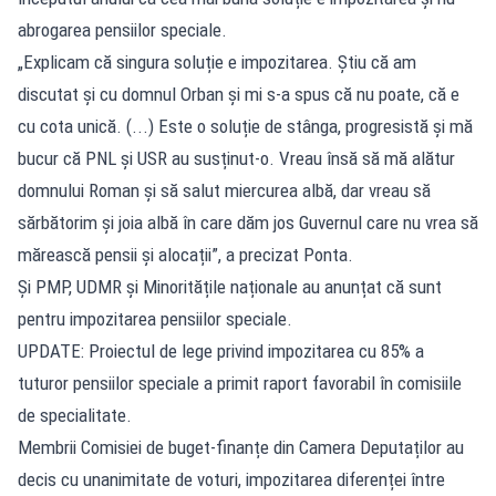
abrogarea pensiilor speciale.
„Explicam că singura soluție e impozitarea. Știu că am
discutat și cu domnul Orban și mi s-a spus că nu poate, că e
cu cota unică. (...) Este o soluție de stânga, progresistă și mă
bucur că PNL și USR au susținut-o. Vreau însă să mă alătur
domnului Roman și să salut miercurea albă, dar vreau să
sărbătorim și joia albă în care dăm jos Guvernul care nu vrea să
mărească pensii și alocații”, a precizat Ponta.
Și PMP, UDMR și Minoritățile naționale au anunțat că sunt
pentru impozitarea pensiilor speciale.
UPDATE: Proiectul de lege privind impozitarea cu 85% a
tuturor pensiilor speciale a primit raport favorabil în comisiile
de specialitate.
Membrii Comisiei de buget-finanțe din Camera Deputaților au
decis cu unanimitate de voturi, impozitarea diferenței între