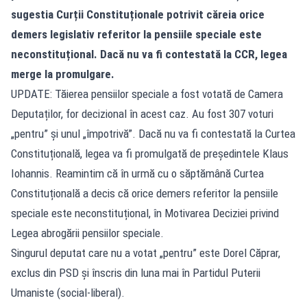
sugestia Curții Constituționale potrivit căreia orice
demers legislativ referitor la pensiile speciale este
neconstituțional. Dacă nu va fi contestată la CCR, legea
merge la promulgare.
UPDATE: Tăierea pensiilor speciale a fost votată de Camera
Deputaților, for decizional în acest caz. Au fost 307 voturi
„pentru” și unul „împotrivă”. Dacă nu va fi contestată la Curtea
Constituțională, legea va fi promulgată de președintele Klaus
Iohannis. Reamintim că în urmă cu o săptămână Curtea
Constituțională a decis că orice demers referitor la pensiile
speciale este neconstituțional, în Motivarea Deciziei privind
Legea abrogării pensiilor speciale.
Singurul deputat care nu a votat „pentru” este Dorel Căprar,
exclus din PSD și înscris din luna mai în Partidul Puterii
Umaniste (social-liberal).