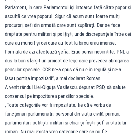
Parlament, în care Parlamentul își întoarce față către popor și
ascultă ce vrea poporul. Sigur că acum sunt foarte mulți
procurori, șefi din armată care sunt supărați. Dar se face
dreptate pentru militari și polițiști, unde discrepanțele între cei
care au muncit și cei care au fost la birou erau imense.
Formula de azi afectează șefia. Erau pensii nesimțite. PNL a
dus la bun sfârșit un proiect de lege care prevedea abrogarea
pensiilor speciale. CCR ne-a spus că nu e în regulă și ne-a
lăsat portița impozitării”, a mai declarat Roman.
A venit rândul Liei-Olguța Vasilescu, deputat PSD, să salute
consensul pe impozitarea pensiilor speciale.
„Toate categoriile vor fi impozitate, fie că e vorba de
funcționari parlamenatri, personal din viația civilă, primari,
parlamentari, polițiști, militari și chiar și foștii șefi ai statului
român. Nu mai există vreo categorie care să nu fie