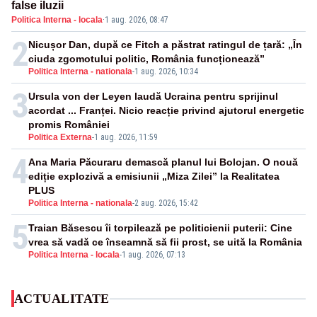
false iluzii
Politica Interna - locala
·
1 aug. 2026, 08:47
2
Nicușor Dan, după ce Fitch a păstrat ratingul de țară: „În
ciuda zgomotului politic, România funcționează”
Politica Interna - nationala
-
1 aug. 2026, 10:34
3
Ursula von der Leyen laudă Ucraina pentru sprijinul
acordat ... Franței. Nicio reacție privind ajutorul energetic
promis României
Politica Externa
-
1 aug. 2026, 11:59
4
Ana Maria Păcuraru demască planul lui Bolojan. O nouă
ediție explozivă a emisiunii „Miza Zilei” la Realitatea
PLUS
Politica Interna - nationala
-
2 aug. 2026, 15:42
5
Traian Băsescu îi torpilează pe politicienii puterii: Cine
vrea să vadă ce înseamnă să fii prost, se uită la România
Politica Interna - locala
-
1 aug. 2026, 07:13
ACTUALITATE