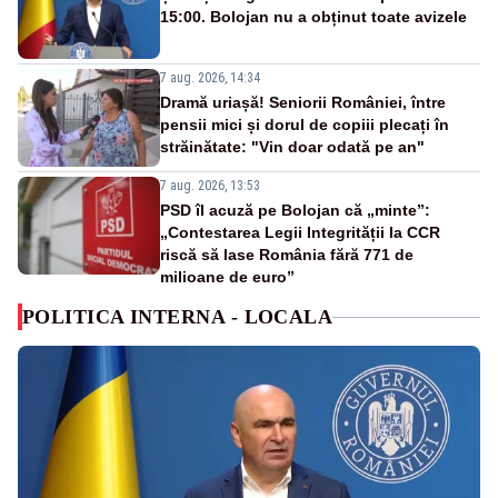
15:00. Bolojan nu a obținut toate avizele
7 aug. 2026, 14:34
Dramă uriașă! Seniorii României, între
pensii mici și dorul de copiii plecați în
străinătate: "Vin doar odată pe an"
7 aug. 2026, 13:53
PSD îl acuză pe Bolojan că „minte”:
„Contestarea Legii Integrității la CCR
riscă să lase România fără 771 de
milioane de euro”
POLITICA INTERNA - LOCALA