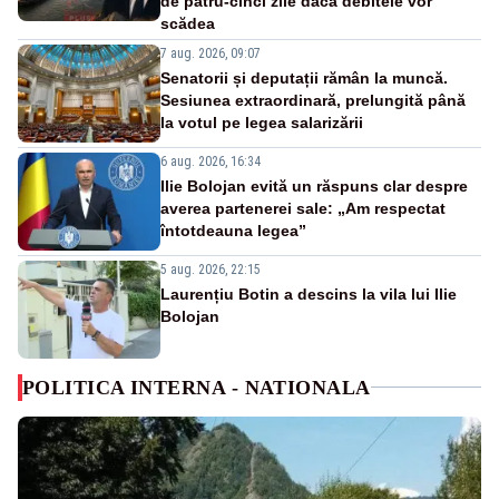
de patru-cinci zile dacă debitele vor
scădea
7 aug. 2026, 09:07
Senatorii și deputații rămân la muncă.
Sesiunea extraordinară, prelungită până
la votul pe legea salarizării
6 aug. 2026, 16:34
Ilie Bolojan evită un răspuns clar despre
averea partenerei sale: „Am respectat
întotdeauna legea”
5 aug. 2026, 22:15
Laurențiu Botin a descins la vila lui Ilie
Bolojan
POLITICA INTERNA - NATIONALA