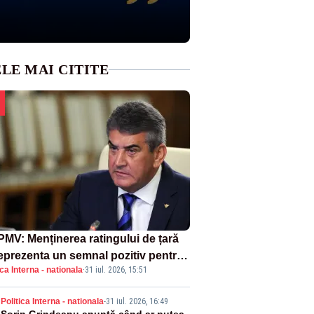
LE MAI CITITE
MV: Menținerea ratingului de țară
reprezenta un semnal pozitiv pentru
ica Interna - nationala
·
31 iul. 2026, 15:51
ânia. Autoritățile trebuie să
inue consolidarea stabilității
Politica Interna - nationala
-
31 iul. 2026, 16:49
nomice și financiare