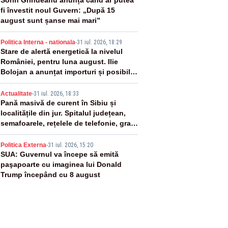
2
Sorin Grindeanu anunță când ar putea
fi învestit noul Guvern: „După 15
august sunt șanse mai mari”
3
Politica Interna - nationala
-
31 iul. 2026, 18:29
Stare de alertă energetică la nivelul
României, pentru luna august. Ilie
Bolojan a anunțat importuri și posibile
restricții – VIDEO
4
Actualitate
-
31 iul. 2026, 18:33
Pană masivă de curent în Sibiu și
localitățile din jur. Spitalul județean,
semafoarele, rețelele de telefonie, grav
afectate
5
Politica Externa
-
31 iul. 2026, 15:20
SUA: Guvernul va începe să emită
paşapoarte cu imaginea lui Donald
Trump începând cu 8 august