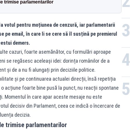
e trimise parlamentarilor
a votul pentru moțiunea de cenzură, iar parlamentarii
e pe email, în care li se cere să îl susțină pe premierul
acestui demers.
ulte cazuri, foarte asemănător, cu formulări aproape
cieni se regăsesc aceleași idei: dorința românilor de a
t și de a nu fi alungați prin deciziile politice.
tate și pe continuarea actualei direcții, însă repetiția
ă o acțiune foarte bine pusă la punct, nu reacții spontane
riți. Momentul în care apar aceste mesaje nu este
 votul decisiv din Parlament, ceea ce indică o încercare de
fluența decizia.
e trimise parlamentarilor