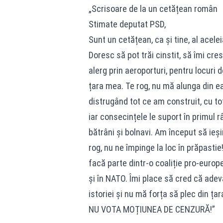
„Scrisoare de la un cetățean român
Stimate deputat PSD,
Sunt un cetățean, ca și tine, al acelei
Doresc să pot trăi cinstit, să îmi cres
alerg prin aeroporturi, pentru locuri
țara mea. Te rog, nu mă alunga din ea
distrugând tot ce am construit, cu to
iar consecințele le suport în primul r
bătrâni și bolnavi. Am început să ieși
rog, nu ne împinge la loc în prăpasti
facă parte dintr-o coaliție pro-europ
și în NATO. Îmi place să cred că ad
istoriei și nu mă forța să plec din ța
NU VOTA MOȚIUNEA DE CENZURĂ!”