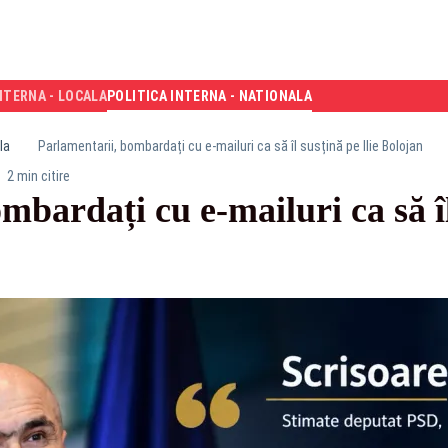
NTERNA - LOCALA
POLITICA INTERNA - NATIONALA
la
Parlamentarii, bombardați cu e-mailuri ca să îl susțină pe Ilie Bolojan
2 min citire
bardați cu e-mailuri ca să îl