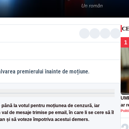
CE
1
lvarea premierului înainte de moțiune.
UMP
ar 
 până la votul pentru moțiunea de cenzură, iar
Polit
Rom
val de mesaje trimise pe email, în care li se cere să îl
cont
jan și să voteze împotriva acestui demers.
eco