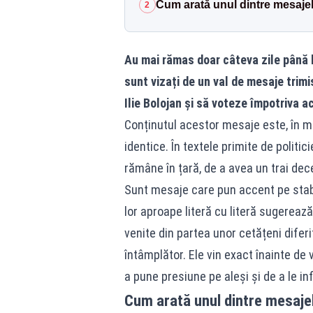
Cum arată unul dintre mesajel
2
Au mai rămas doar câteva zile până l
sunt vizați de un val de mesaje trimis
Ilie Bolojan și să voteze împotriva 
Conținutul acestor mesaje este, în m
identice. În textele primite de politi
rămâne în țară, de a avea un trai decen
Sunt mesaje care pun accent pe stabili
lor aproape literă cu literă sugereaz
venite din partea unor cetățeni dife
întâmplător. Ele vin exact înainte de
a pune presiune pe aleși și de a le in
Cum arată unul dintre mesajel