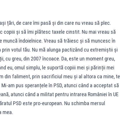
ași țări, de care îmi pasă și din care nu vreau să plec.
c copiii și să îmi plătesc taxele cinstit. Nu mai vreau să
 de muncă îndoielnice. Vreau să trăiesc și să muncesc în
 prin votul tău. Nu mă alunga pactizând cu extremiștii și
ții, cu greu, din 2007 încoace. Da, este un moment greu,
ând eu, omul simplu, le suportă copiii mei și părinții mei
m din faliment, prin sacrificiul meu și al altora ca mine, te
e! Mi-am pus speranțele în PSD, atunci când a acceptat să
eană, atunci când a militat pentru intrarea României în UE
evăratul PSD este pro-european. Nu schimba mersul
ra mea.