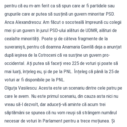
pentru că eu m-am ferit ca să spun care ar fi partidele sau
grupurile care ar putea să susțină un guvern minoritar PSD.
Anca Alexandrescu: Am făcut o socoteală împreună cu colegii
mei și un guvern în jurul PSD-ului alături de UDMR, alături de
cealalte minorități. Poate și de câteva fragmente de la
suveraniști, pentru că doamna Anamaria Gavrilă deja a anunțat
după ieșirea de la Cotroceni că va susține un guvern pro-
occidental. Ați putea să faceți vreo 225 de voturi și poate să
mai luați, înțeleg eu, și de pe la PNL. Înțeleg că până la 25 de
voturi ar fi disponibile pe la PNL.
Olguța Vasilescu: Acesta este un scenariu dintre cele patru pe
care le avem. Nu este primul scenariu, din cauza asta nici nu
vreau să-l dezvolt, dar aduceți-vă aminte că acum trei
săptămâni se spunea că nu vom reuși să strângem numărul
necesar de voturi în Parlament pentru a trece moțiunea. Și