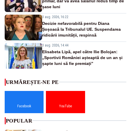
primar, dar va avea salariul redus timp de
șase luni
3 aug. 2026, 16:22
Decizie nefavorabilă pentru Diana
Șoșoacă la Tribunalul UE. Suspendarea
ridicării imunității, respinsă
3 aug. 2026, 14:44
Elisabeta Lipă, apel către Ilie Bolojan:
„Sportivii României așteaptă de un an și
șapte luni să fie premiați”
URMĂREȘTE-NE PE
Facebook
YouTube
POPULAR