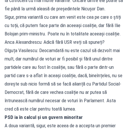
la Cotroceni cu mai multe variante. Oricare dintre ele poate să
fie până la urmă aleasă de președintele Nicușor Dan.
Sigur, prima variantă cu care am venit este cea pe care o știți
cu toții, că putem face parte din aceeași coaliție, dar fără Ilie
Bolojan prim-ministru. Poate nu în totalitate aceeași coaliție.
Anca Alexandrescu: Adică fără USR vreți să spuneți?
Olguța Vasilescu: Deocamdată nu este cazul să dezvolt mai
mult, dar numărul de voturi ar fi posibil și fără unul dintre
partidele care au fost în coaliție, sau fără o parte dintr-un
partid care s-a aflat în aceași coaliție, dacă, bineînțeles, nu se
dorește sub nicio formă să se facă alianță cu Partidul Social-
Democrat, fără de care vechea coaliție nu ar putea să
întrunească numărul necesar de voturi în Parlament. Asta
cred că este clar pentru toată lumea.
PSD ia în calcul și un guvern minoritar
A doua variantă, sigur, este aceea de a accepta un premier