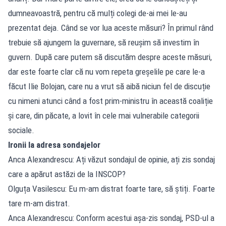
dumneavoastră, pentru că mulți colegi de-ai mei le-au
prezentat deja. Când se vor lua aceste măsuri? În primul rând
trebuie să ajungem la guvernare, să reușim să investim în
guvern. După care putem să discutăm despre aceste măsuri,
dar este foarte clar că nu vom repeta greșelile pe care le-a
făcut Ilie Bolojan, care nu a vrut să aibă niciun fel de discuție
cu nimeni atunci când a fost prim-ministru în această coaliție
și care, din păcate, a lovit în cele mai vulnerabile categorii
sociale.
Ironii la adresa sondajelor
Anca Alexandrescu: Ați văzut sondajul de opinie, ați zis sondaj
care a apărut astăzi de la INSCOP?
Olguța Vasilescu: Eu m-am distrat foarte tare, să știți. Foarte
tare m-am distrat.
Anca Alexandrescu: Conform acestui așa-zis sondaj, PSD-ul a