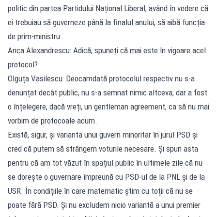
politic din partea Partidului Național Liberal, având în vedere că
ei trebuiau să guverneze până la finalul anului, să aibă funcția
de prim-ministru.
Anca Alexandrescu: Adică, spuneți că mai este în vigoare acel
protocol?
Olguța Vasilescu: Deocamdată protocolul respectiv nu s-a
denunțat decât public, nu s-a semnat nimic altceva, dar a fost
o înțelegere, dacă vreți, un gentleman agreement, ca să nu mai
vorbim de protocoale acum.
Există, sigur, și varianta unui guvern minoritar în jurul PSD și
cred că putem să strângem voturile necesare. Și spun asta
pentru că am tot văzut în spațiul public în ultimele zile că nu
se dorește o guvernare împreună cu PSD-ul de la PNL și de la
USR. În condițiile în care matematic știm cu toții că nu se
poate fără PSD. Și nu excludem nicio variantă a unui premier