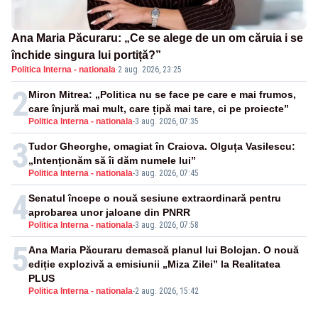
Ana Maria Păcuraru: „Ce se alege de un om căruia i se
închide singura lui portiță?”
Politica Interna - nationala
·
2 aug. 2026, 23:25
2
Miron Mitrea: „Politica nu se face pe care e mai frumos,
care înjură mai mult, care țipă mai tare, ci pe proiecte”
Politica Interna - nationala
-
3 aug. 2026, 07:35
3
Tudor Gheorghe, omagiat în Craiova. Olguța Vasilescu:
„Intenționăm să îi dăm numele lui”
Politica Interna - nationala
-
3 aug. 2026, 07:45
4
Senatul începe o nouă sesiune extraordinară pentru
aprobarea unor jaloane din PNRR
Politica Interna - nationala
-
3 aug. 2026, 07:58
5
Ana Maria Păcuraru demască planul lui Bolojan. O nouă
ediție explozivă a emisiunii „Miza Zilei” la Realitatea
PLUS
Politica Interna - nationala
-
2 aug. 2026, 15:42