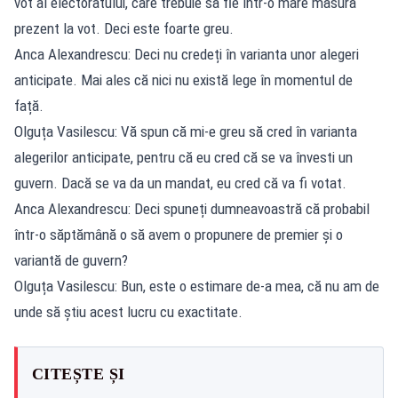
vot al electoratului, care trebuie să fie într-o mare măsură
prezent la vot. Deci este foarte greu.
Anca Alexandrescu: Deci nu credeți în varianta unor alegeri
anticipate. Mai ales că nici nu există lege în momentul de
față.
Olguța Vasilescu: Vă spun că mi-e greu să cred în varianta
alegerilor anticipate, pentru că eu cred că se va învesti un
guvern. Dacă se va da un mandat, eu cred că va fi votat.
Anca Alexandrescu: Deci spuneți dumneavoastră că probabil
într-o săptămână o să avem o propunere de premier și o
variantă de guvern?
Olguța Vasilescu: Bun, este o estimare de-a mea, că nu am de
unde să știu acest lucru cu exactitate.
CITEȘTE ȘI