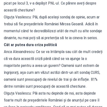
picat pe locul 3, v-a depășit PNL-ul. Ce părere aveți despre
această chestiune?
Olguța Vasilescu: Păi, după același sondaj de opinie, acum ar
trebui să fie președintele României Mircea Geoană. Adică în
momentul când te decredibilizezi atât de mult cu alte sondaje
dinainte, nu mai poți să ai pretenția să te ia cineva în serios.
Cât ar putea dura criza politică
Anca Alexandrescu: Ce se va întâmpla sau cât de mult credeți
că va dura această criză până când se va ajunge la o
majoritate pentru a avea un guvern? Oamenii sunt extrem de
îngrijorați, așa cum am văzut astăzi dintr-un alt sondaj CURS,
oamenii sunt preocupați de nivelul de trai și de inflație. 81%
dintre români sunt preocupați de această chestiune.
Olguța Vasilescu: Păi asta nu depinde de noi, asta depinde
foarte mult de președintele României și de anunțul pe care îl
va face în perioada următoare. Cred că ar mai putea să dureze