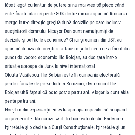
lăsat legat cu lanțuri de putere și nu mai vrea să plece când
este foarte clar că peste 80% dintre români spun că România
merge într-o direcție greșită după deciziile pe care inclusiv
susținătorii domnului Nicușor Dan sunt nemulțumiți de
deciziile și politicile economice? Chiar și oameni din USR au
spus că decizia de creștere a taxelor și tot ceea ce a făcut din
punct de vedere economic Ilie Bolojan, au dus țara într-o
situație aproape de Junk la nivel internațional.
Olguța Vasilescu: Ilie Bolojan este în campanie electorală
pentru funcția de președinte a României, dar domnul Ilie
Bolojan uită faptul că este peste patru ani. Alegerile sunt abia
peste patru ani.
Noi știm din experiență că este aproape imposibil să suspendi
un președinte. Nu numai că îți trebuie voturile din Parlament,
îți trebuie și o decizie a Curții Constituționale, îți trebuie și un