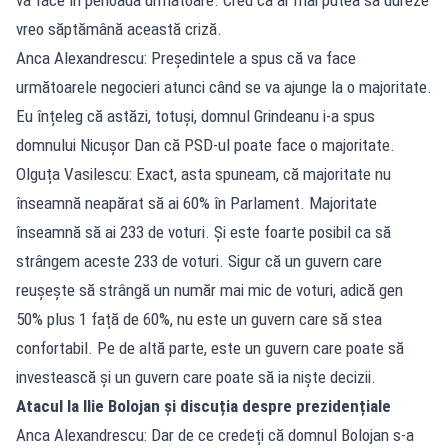
vreo săptămână această criză.
Anca Alexandrescu: Președintele a spus că va face
următoarele negocieri atunci când se va ajunge la o majoritate.
Eu înțeleg că astăzi, totuși, domnul Grindeanu i-a spus
domnului Nicușor Dan că PSD-ul poate face o majoritate.
Olguța Vasilescu: Exact, asta spuneam, că majoritate nu
înseamnă neapărat să ai 60% în Parlament. Majoritate
înseamnă să ai 233 de voturi. Și este foarte posibil ca să
strângem aceste 233 de voturi. Sigur că un guvern care
reușește să strângă un număr mai mic de voturi, adică gen
50% plus 1 față de 60%, nu este un guvern care să stea
confortabil. Pe de altă parte, este un guvern care poate să
investească și un guvern care poate să ia niște decizii.
Atacul la Ilie Bolojan și discuția despre prezidențiale
Anca Alexandrescu: Dar de ce credeți că domnul Bolojan s-a