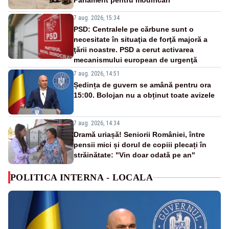
Parlament pentru modificări
7 aug. 2026, 15:34
PSD: Centralele pe cărbune sunt o
necesitate în situaţia de forţă majoră a
ţării noastre. PSD a cerut activarea
mecanismului european de urgenţă
7 aug. 2026, 14:51
Ședința de guvern se amână pentru ora
15:00. Bolojan nu a obținut toate avizele
7 aug. 2026, 14:34
Dramă uriașă! Seniorii României, între
pensii mici și dorul de copiii plecați în
străinătate: "Vin doar odată pe an"
POLITICA INTERNA - LOCALA