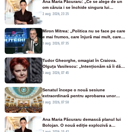
Ana Maria Păcuraru: „Ce se alege de un
om căruia i se închide singura lui
portiță?”
2 aug. 2026, 23:25
Miron Mitrea: „Politica nu se face pe care
e mai frumos, care înjură mai mult, care
țipă mai tare, ci pe proiecte”
3 aug. 2026, 07:35
Tudor Gheorghe, omagiat în Craiova.
Olguța Vasilescu: „Intenționăm să îi dăm
numele lui”
3 aug. 2026, 07:45
Senatul începe o nouă sesiune
extraordinară pentru aprobarea unor
jaloane din PNRR
3 aug. 2026, 07:58
Ana Maria Păcuraru demască planul lui
Bolojan. O nouă ediție explozivă a
emisiunii „Miza Zilei” la Realitatea PLUS
2 aug. 2026, 15:42