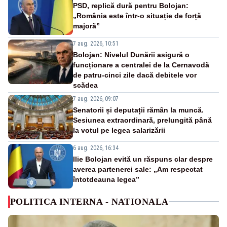
PSD, replică dură pentru Bolojan:
„România este într-o situație de forță
majoră”
7 aug. 2026, 10:51
Bolojan: Nivelul Dunării asigură o
funcționare a centralei de la Cernavodă
de patru-cinci zile dacă debitele vor
scădea
7 aug. 2026, 09:07
Senatorii și deputații rămân la muncă.
Sesiunea extraordinară, prelungită până
la votul pe legea salarizării
6 aug. 2026, 16:34
Ilie Bolojan evită un răspuns clar despre
averea partenerei sale: „Am respectat
întotdeauna legea”
POLITICA INTERNA - NATIONALA