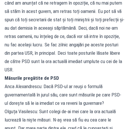
când am anunțat că ne retragem în opoziție, că nu mai putem
să stăm în acest guvern, am retras toți oamenii. Eu pot să vă
spun că toți secretarii de stat și toți miniștrii și toți prefecții și-
au dat demisia în aceeași săptămână. Deci, dacă noi ne-am
retras oamenii, nu înțeleg de ce, dacă vor să intre în opoziție,
nu fac același lucru. Se fac zilnic angajări pe aceste posturi
din partea USR, în principal. Deci toate posturile lăsate libere
de către PSD sunt la ora actuală imediat umplute cu cei de la
USR.
Măsurile pregătite de PSD
Anca Alexandrescu: Dacă PSD-ul ar reuși o formulă
guvernamentală în jurul său, care sunt măsurile pe care PSD-
ul dorește să le ia imediat ce va reveni la guvernare?
Olguța Vasilescu: Sunt colegi de-ai mei care la ora actuală
lucrează la niște măsuri. N-aș vrea să fiu eu cea care le
anunț. Dar mare parte dintre ele, cred că le cunoașteți și