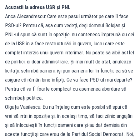
Acuzații la adresa USR și PNL
Anca Alexandrescu: Care este pasul următor pe care îl face
PSD-ul? Pentru că, așa cum vedeți, deși domnul Bolojan și
PNL-ul spun că sunt în opoziție, nu contenesc împreună cu cei
de la USR în a face restructurări în guvern, lucru care este
complet interzis unui guvern interimar. Nu poate să aibă astfel
de politici, ci doar administrare. Și mai mult de atât, anulează
licitații, schimbă oameni, își pun oamenii lor în funcții, ca să se
asigure că rămân bine înfipți. Ce va face PSD-ul mai departe?
Pentru că va fi foarte complicat cu asemenea abordare să
schimbați politica.
Olguța Vasilescu: Eu nu înțeleg cum este posibil să spui că
vrei să intri în opoziție și, în același timp, să faci zilnic angajări
și să înlocuiești în funcții oameni care și-au dat demisia din
aceste funcții și care erau de la Partidul Social Democrat. Noi,