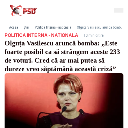
Acasă
Știri
Politica Interna - nationala
Olguța Vasilescu aruncă bomba: „Este foarte posibil ca să strângem aceste 233 de voturi. Cred că ar mai putea să dureze vreo săptămână această criză”
·
POLITICA INTERNA - NATIONALA
10 min citire
Olguța Vasilescu aruncă bomba: „Este
foarte posibil ca să strângem aceste 233
de voturi. Cred că ar mai putea să
dureze vreo săptămână această criză”