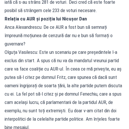
iată că s-au strâns 281 de voturi. Deci cred că este foarte
posibil să strângem cele 233 de voturi necesare.
Relația cu AUR și poziția lui Nicușor Dan
Anca Alexandrescu: De ce AUR a fost bun să semnați
împreună moțiunea de cenzură dar nu e bun să formați o
guvernare?
Olguța Vasilescu: Este un scenariu pe care președintele l-a
exclus din start. A spus că nu va da mandatul vreunui partid
care va face coaliție cu AUR-ul. În ceea ce mă privește, eu aș
putea să-l citez pe domnul Fritz, care spunea că dacă sunt
oameni îngrijorați de soarta țării, la alte partide putem discuta
cu ei. La fel pot să-l citez și pe domnul Fenechiu, care a spus
cam același lucru, că parlamentarii de la partidul AUR, de
exemplu, nu sunt toți extremiști. Eu doar v-am citat din doi
interpolitici de la celelalte partide politice. Am înțeles foarte
bine mesajul.