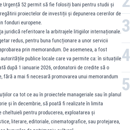
 Urgență 52 permit să fie folosiți bani pentru studii și
gătirii proiectelor de investiții și depunerea cererilor de
din fonduri europene.
juridică referitoare la arbitrajele litigiilor internaționale.
getar redus, pentru buna funcționare a unor servicii
ră aprobarea prin memorandum. De asemenea, a fost
utoritățile publice locale care va permite ca: în situațiile
ată după 1 ianuarie 2026, ordonatorii de credite să o
ive, fără a mai fi necesară promovarea unui memorandum
uțiilor ca tot ce au în proiectele manageriale sau în planul
rie și în decembrie, să poată fi realizate în limita
 cheltuieli pentru producerea, exploatarea și
stice, literare, editoriale, cinematografice, sau protejarea,