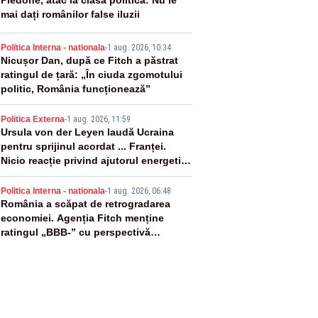
2
Piedone, atac la clasa politică: Nu le
mai dați românilor false iluzii
3
Politica Interna - nationala
-
1 aug. 2026, 10:34
Nicușor Dan, după ce Fitch a păstrat
ratingul de țară: „În ciuda zgomotului
politic, România funcționează”
4
Politica Externa
-
1 aug. 2026, 11:59
Ursula von der Leyen laudă Ucraina
pentru sprijinul acordat ... Franței.
Nicio reacție privind ajutorul energetic
promis României
5
Politica Interna - nationala
-
1 aug. 2026, 06:48
România a scăpat de retrogradarea
economiei. Agenția Fitch menține
ratingul „BBB-” cu perspectivă
negativă