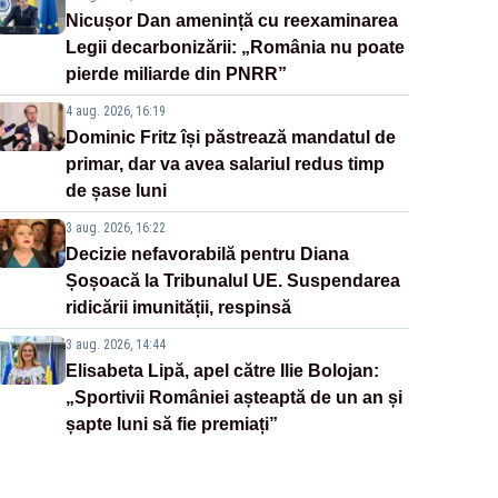
Nicușor Dan amenință cu reexaminarea
Legii decarbonizării: „România nu poate
pierde miliarde din PNRR”
4 aug. 2026, 16:19
Dominic Fritz își păstrează mandatul de
primar, dar va avea salariul redus timp
de șase luni
3 aug. 2026, 16:22
Decizie nefavorabilă pentru Diana
Șoșoacă la Tribunalul UE. Suspendarea
ridicării imunității, respinsă
3 aug. 2026, 14:44
Elisabeta Lipă, apel către Ilie Bolojan:
„Sportivii României așteaptă de un an și
șapte luni să fie premiați”