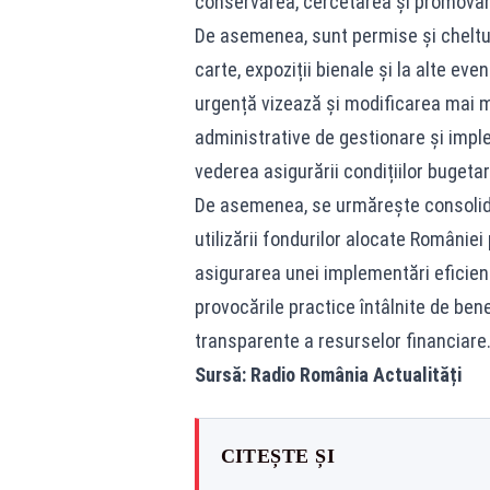
conservarea, cercetarea și promovare
De asemenea, sunt permise și cheltuiel
carte, expoziții bienale și la alte ev
urgență vizează și modificarea mai m
administrative de gestionare și impl
vederea asigurării condițiilor bugetar
De asemenea, se urmărește consolidare
utilizării fondurilor alocate Românie
asigurarea unei implementări eficient
provocările practice întâlnite de bene
transparente a resurselor financiare.
Sursă: Radio România Actualități
CITEȘTE ȘI