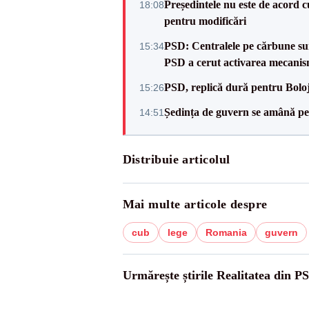
Președintele nu este de acord c
18:08
pentru modificări
PSD: Centralele pe cărbune sunt
15:34
PSD a cerut activarea mecanis
PSD, replică dură pentru Boloj
15:26
Ședința de guvern se amână pen
14:51
Distribuie articolul
Mai multe articole despre
cub
lege
Romania
guvern
Urmărește știrile Realitatea din P