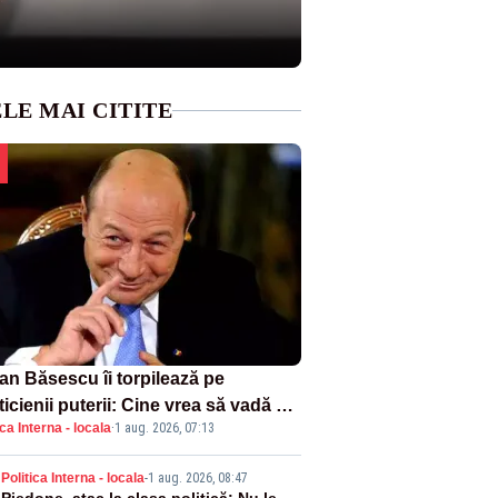
LE MAI CITITE
ian Băsescu îi torpilează pe
ticienii puterii: Cine vrea să vadă ce
ica Interna - locala
·
1 aug. 2026, 07:13
amnă să fii prost, se uită la
ânia
Politica Interna - locala
-
1 aug. 2026, 08:47