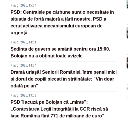
7 aug. 2026, 15:34
PSD: Centralele pe cărbune sunt o necesitate în
situaţia de forţă majoră a ţării noastre. PSD a
cerut activarea mecanismului european de
urgenţă
7 aug. 2026, 14:51
Ședința de guvern se amână pentru ora 15:00.
Bolojan nu a obținut toate avizele
7 aug. 2026, 14:34
Dramă uriașă! Seniorii României, între pensii mici
și dorul de copiii plecați în străinătate: "Vin doar
odată pe an"
7 aug. 2026, 13:53
PSD îl acuză pe Bolojan că „minte”:
„Contestarea Legii Integrității la CCR riscă să
lase România fără 771 de milioane de euro”