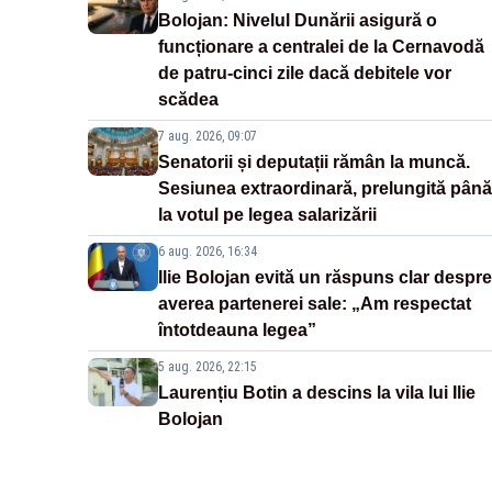
Bolojan: Nivelul Dunării asigură o
funcționare a centralei de la Cernavodă
de patru-cinci zile dacă debitele vor
scădea
7 aug. 2026, 09:07
Senatorii și deputații rămân la muncă.
Sesiunea extraordinară, prelungită până
la votul pe legea salarizării
6 aug. 2026, 16:34
Ilie Bolojan evită un răspuns clar despre
averea partenerei sale: „Am respectat
întotdeauna legea”
5 aug. 2026, 22:15
Laurențiu Botin a descins la vila lui Ilie
Bolojan