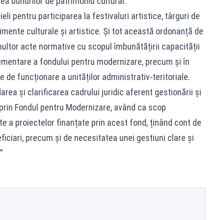
a bunurilor de patrimoniu cultural.
i pentru participarea la festivaluri artistice, târguri de
enimente culturale și artistice. Și tot această ordonanță de
ultor acte normative cu scopul îmbunătățirii capacității
ementare a fondului pentru modernizare, precum și în
e de funcționare a unităților administrativ-teritoriale.
a și clarificarea cadrului juridic aferent gestionării și
i prin Fondul pentru Modernizare, având ca scop
e a proiectelor finanțate prin acest fond, ținând cont de
ficiari, precum și de necesitatea unei gestiuni clare și
”