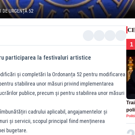
I DE URGENȚĂ 52
CE
1
u participarea la festivaluri artistice
dificări și completări la Ordonanța 52 pentru modificarea
pentru stabilirea unor măsuri privind implementarea
crărilor publice, precum și pentru stabilirea unor măsuri
Tra
poli
 îmbunătățiri cadrului aplicabil, angajamentelor și
Polit
înse
nuri și servicii, scopul principal fiind menținerea
Rom
ipei bugetare.