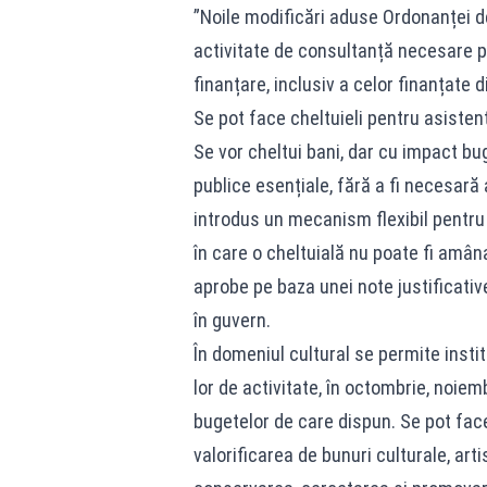
”Noile modificări aduse Ordonanței de
activitate de consultanță necesare pre
finanțare, inclusiv a celor finanțate 
Se pot face cheltuieli pentru asistența 
Se vor cheltui bani, dar cu impact bu
publice esențiale, fără a fi necesa
introdus un mecanism flexibil pentru a
în care o cheltuială nu poate fi amân
aprobe pe baza unei note justificat
în guvern.
În domeniul cultural se permite instit
lor de activitate, în octombrie, noiemb
bugetelor de care dispun. Se pot face
valorificarea de bunuri culturale, arti