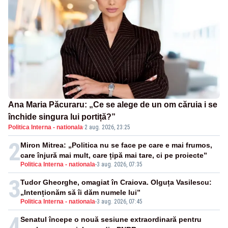
Ana Maria Păcuraru: „Ce se alege de un om căruia i se
închide singura lui portiță?”
Politica Interna - nationala
·
2 aug. 2026, 23:25
2
Miron Mitrea: „Politica nu se face pe care e mai frumos,
care înjură mai mult, care țipă mai tare, ci pe proiecte”
Politica Interna - nationala
-
3 aug. 2026, 07:35
3
Tudor Gheorghe, omagiat în Craiova. Olguța Vasilescu:
„Intenționăm să îi dăm numele lui”
Politica Interna - nationala
-
3 aug. 2026, 07:45
4
Senatul începe o nouă sesiune extraordinară pentru