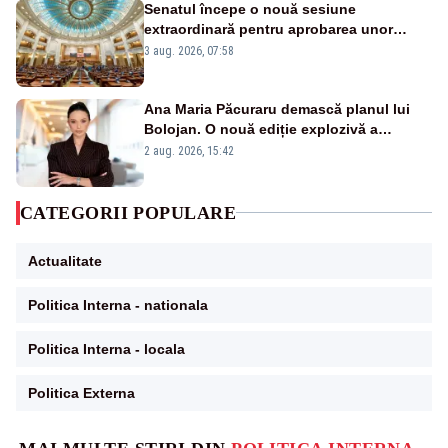
Senatul începe o nouă sesiune
extraordinară pentru aprobarea unor
jaloane din PNRR
3 aug. 2026, 07:58
Ana Maria Păcuraru demască planul lui
Bolojan. O nouă ediție explozivă a
emisiunii „Miza Zilei” la Realitatea PLUS
2 aug. 2026, 15:42
CATEGORII POPULARE
Actualitate
Politica Interna - nationala
Politica Interna - locala
Politica Externa