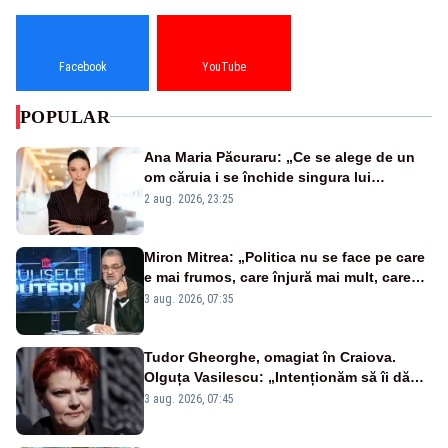
Facebook
YouTube
POPULAR
Ana Maria Păcuraru: „Ce se alege de un
om căruia i se închide singura lui
portiță?”
2 aug. 2026, 23:25
Miron Mitrea: „Politica nu se face pe care
e mai frumos, care înjură mai mult, care
țipă mai tare, ci pe proiecte”
3 aug. 2026, 07:35
Tudor Gheorghe, omagiat în Craiova.
Olguța Vasilescu: „Intenționăm să îi dăm
numele lui”
3 aug. 2026, 07:45