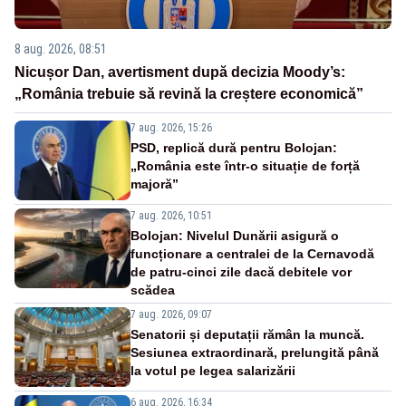
8 aug. 2026, 08:51
Nicușor Dan, avertisment după decizia Moody’s:
„România trebuie să revină la creștere economică”
7 aug. 2026, 15:26
PSD, replică dură pentru Bolojan:
„România este într-o situație de forță
majoră”
7 aug. 2026, 10:51
Bolojan: Nivelul Dunării asigură o
funcționare a centralei de la Cernavodă
de patru-cinci zile dacă debitele vor
scădea
7 aug. 2026, 09:07
Senatorii și deputații rămân la muncă.
Sesiunea extraordinară, prelungită până
la votul pe legea salarizării
6 aug. 2026, 16:34