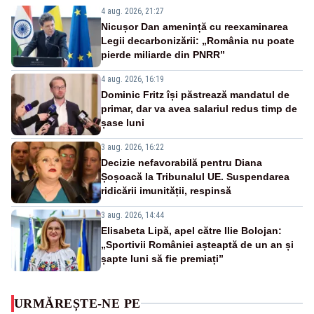
4 aug. 2026, 21:27
Nicușor Dan amenință cu reexaminarea
Legii decarbonizării: „România nu poate
pierde miliarde din PNRR”
4 aug. 2026, 16:19
Dominic Fritz își păstrează mandatul de
primar, dar va avea salariul redus timp de
șase luni
3 aug. 2026, 16:22
Decizie nefavorabilă pentru Diana
Șoșoacă la Tribunalul UE. Suspendarea
ridicării imunității, respinsă
3 aug. 2026, 14:44
Elisabeta Lipă, apel către Ilie Bolojan:
„Sportivii României așteaptă de un an și
șapte luni să fie premiați”
URMĂREȘTE-NE PE