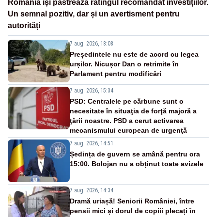
România își păstrează ratingul recomandat investițiilor.
Un semnal pozitiv, dar și un avertisment pentru
autorități
7 aug. 2026, 18:08
Președintele nu este de acord cu legea
urșilor. Nicușor Dan o retrimite în
Parlament pentru modificări
7 aug. 2026, 15:34
PSD: Centralele pe cărbune sunt o
necesitate în situaţia de forţă majoră a
ţării noastre. PSD a cerut activarea
mecanismului european de urgenţă
7 aug. 2026, 14:51
Ședința de guvern se amână pentru ora
15:00. Bolojan nu a obținut toate avizele
7 aug. 2026, 14:34
Dramă uriașă! Seniorii României, între
pensii mici și dorul de copiii plecați în