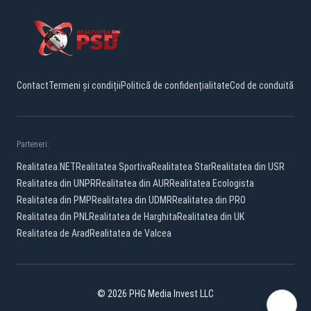
Contact
Termeni și condiții
Politică de confidențialitate
Cod de conduită
Parteneri:
Realitatea.NET
Realitatea Sportiva
Realitatea Star
Realitatea din USR
Realitatea din UNPR
Realitatea din AUR
Realitatea Ecologista
Realitatea din PMP
Realitatea din UDMR
Realitatea din PRO
Realitatea din PNL
Realitatea de Harghita
Realitatea din UK
Realitatea de Arad
Realitatea de Valcea
© 2026 PHG Media Invest LLC
Facebook
YouTube