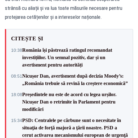
strânsă cu aliații și va lua toate măsurile necesare pentru
protejarea cetățenilor și a intereselor naționale.
CITEȘTE ȘI
România își păstrează ratingul recomandat
10:38
investițiilor. Un semnal pozitiv, dar și un
avertisment pentru autorități
Nicușor Dan, avertisment după decizia Moody’s:
08:51
„România trebuie să revină la creștere economică”
Președintele nu este de acord cu legea urșilor.
18:08
Nicușor Dan o retrimite în Parlament pentru
modificări
PSD: Centralele pe cărbune sunt o necesitate în
15:34
situaţia de forţă majoră a ţării noastre. PSD a
cerut activarea mecanismului european de urgenţă