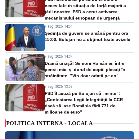
necesitate în situaţia de forţă majoră a
ţării noastre. PSD a cerut activarea
mecanismului european de urgenţă
7 aug. 2026, 14:51
Ședința de guvern se amână pentru ora
15:00. Bolojan nu a obținut toate avizele
7 aug. 2026, 14:34
Dramă uriașă! Seniorii României, între
pensii mici și dorul de copiii plecați în
străinătate: "Vin doar odată pe an"
7 aug. 2026, 13:53
PSD îl acuză pe Bolojan că „minte”:
„Contestarea Legii Integrității la CCR
riscă să lase România fără 771 de
milioane de euro”
POLITICA INTERNA - LOCALA