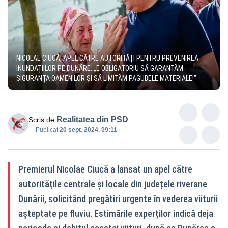
NICOLAE CIUCĂ, APEL CĂTRE AUTORITĂȚI PENTRU PREVENIREA
INUNDAȚIILOR PE DUNĂRE: „E OBLIGATORIU SĂ GARANTĂM
SIGURANȚA OAMENILOR ȘI SĂ LIMITĂM PAGUBELE MATERIALE!”
Realitatea din PSD
Scris de
Publicat:
20 sept. 2024, 09:11
Premierul Nicolae Ciucă a lansat un apel către
autoritățile centrale și locale din județele riverane
Dunării, solicitând pregătiri urgente în vederea viiturii
așteptate pe fluviu. Estimările experților indică deja