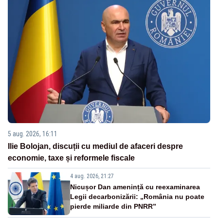
5 aug. 2026, 16:11
Ilie Bolojan, discuții cu mediul de afaceri despre
economie, taxe și reformele fiscale
4 aug. 2026, 21:27
Nicușor Dan amenință cu reexaminarea
Legii decarbonizării: „România nu poate
pierde miliarde din PNRR”