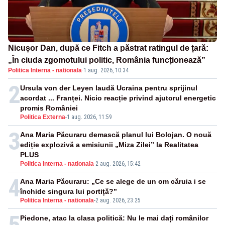
Nicușor Dan, după ce Fitch a păstrat ratingul de țară:
„În ciuda zgomotului politic, România funcționează”
Politica Interna - nationala
·
1 aug. 2026, 10:34
2
Ursula von der Leyen laudă Ucraina pentru sprijinul
acordat ... Franței. Nicio reacție privind ajutorul energetic
promis României
Politica Externa
-
1 aug. 2026, 11:59
3
Ana Maria Păcuraru demască planul lui Bolojan. O nouă
ediție explozivă a emisiunii „Miza Zilei” la Realitatea
PLUS
Politica Interna - nationala
-
2 aug. 2026, 15:42
4
Ana Maria Păcuraru: „Ce se alege de un om căruia i se
închide singura lui portiță?”
Politica Interna - nationala
-
2 aug. 2026, 23:25
5
Piedone, atac la clasa politică: Nu le mai dați românilor