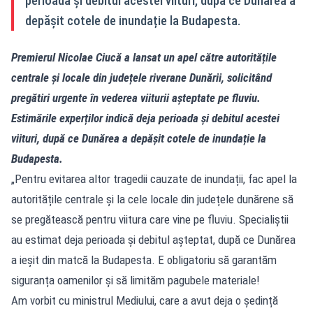
perioada și debitul acestei viituri, după ce Dunărea a
depășit cotele de inundație la Budapesta.
Premierul Nicolae Ciucă a lansat un apel către autoritățile
centrale și locale din județele riverane Dunării, solicitând
pregătiri urgente în vederea viiturii așteptate pe fluviu.
Estimările experților indică deja perioada și debitul acestei
viituri, după ce Dunărea a depășit cotele de inundație la
Budapesta.
„Pentru evitarea altor tragedii cauzate de inundații, fac apel la
autoritățile centrale și la cele locale din județele dunărene să
se pregătească pentru viitura care vine pe fluviu. Specialiștii
au estimat deja perioada și debitul așteptat, după ce Dunărea
a ieșit din matcă la Budapesta. E obligatoriu să garantăm
siguranța oamenilor și să limităm pagubele materiale!
Am vorbit cu ministrul Mediului, care a avut deja o ședință