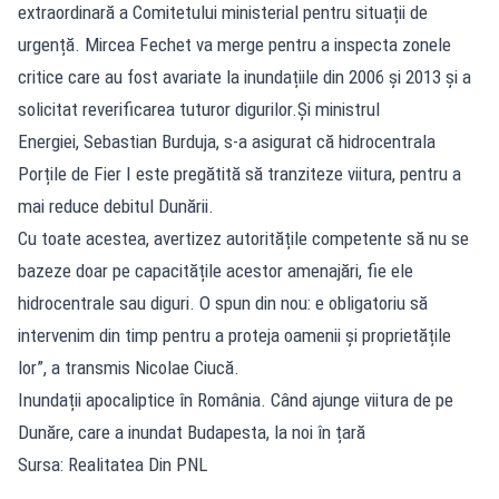
extraordinară a Comitetului ministerial pentru situații de
urgență. Mircea Fechet va merge pentru a inspecta zonele
critice care au fost avariate la inundațiile din 2006 și 2013 și a
solicitat reverificarea tuturor digurilor.Și ministrul
Energiei, Sebastian Burduja, s-a asigurat că hidrocentrala
Porțile de Fier I este pregătită să tranziteze viitura, pentru a
mai reduce debitul Dunării.
Cu toate acestea, avertizez autoritățile competente să nu se
bazeze doar pe capacitățile acestor amenajări, fie ele
hidrocentrale sau diguri. O spun din nou: e obligatoriu să
intervenim din timp pentru a proteja oamenii și proprietățile
lor”, a transmis Nicolae Ciucă.
Inundații apocaliptice în România. Când ajunge viitura de pe
Dunăre, care a inundat Budapesta, la noi în țară
Sursa: Realitatea Din PNL