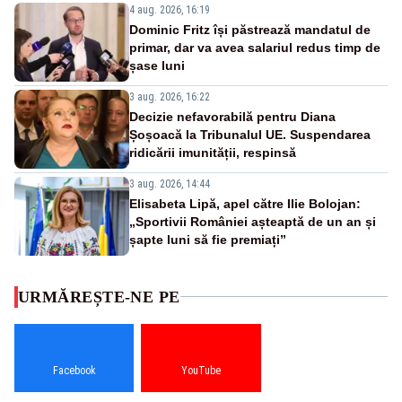
4 aug. 2026, 16:19
Dominic Fritz își păstrează mandatul de
primar, dar va avea salariul redus timp de
șase luni
3 aug. 2026, 16:22
Decizie nefavorabilă pentru Diana
Șoșoacă la Tribunalul UE. Suspendarea
ridicării imunității, respinsă
3 aug. 2026, 14:44
Elisabeta Lipă, apel către Ilie Bolojan:
„Sportivii României așteaptă de un an și
șapte luni să fie premiați”
URMĂREȘTE-NE PE
Facebook
YouTube