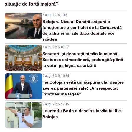
situație de forță majoră”
7 aug. 2026, 10:51
Bolojan: Nivelul Dunării asigură o
funcționare a centralei de la Cernavodă
de patru-cinci zile dacă debitele vor
scădea
7 aug. 2026, 09:07
Senatorii și deputații rămân la muncă.
Sesiunea extraordinară, prelungită până
la votul pe legea salarizării
6 aug. 2026, 16:34
Ilie Bolojan evită un răspuns clar despre
averea partenerei sale: „Am respectat
întotdeauna legea”
5 aug. 2026, 22:15
Laurențiu Botin a descins la vila lui Ilie
Bolojan