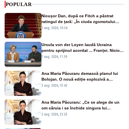
POPULAR
Nicușor Dan, după ce Fitch a păstrat
ratingul de țară: „În ciuda zgomotului
politic, România funcționează”
1 aug. 2026, 10:34
Ursula von der Leyen laudă Ucraina
pentru sprijinul acordat ... Franței. Nicio
reacție privind ajutorul energetic promis
1 aug. 2026, 11:59
României
Ana Maria Păcuraru demască planul lui
Bolojan. O nouă ediție explozivă a
emisiunii „Miza Zilei” la Realitatea PLUS
2 aug. 2026, 15:42
Ana Maria Păcuraru: „Ce se alege de un
om căruia i se închide singura lui
portiță?”
2 aug. 2026, 23:25