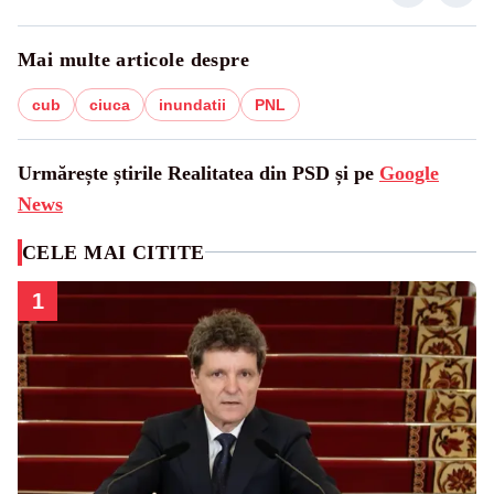
Mai multe articole despre
cub
ciuca
inundatii
PNL
Urmărește știrile Realitatea din PSD și pe
Google
News
CELE MAI CITITE
1