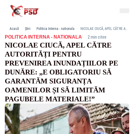
Acasă
Știri
Politica Interna - nationala
NICOLAE CIUCĂ, APEL CĂTRE AUTORITĂȚI PENTRU PREVENIREA INUNDAȚIILOR PE DUNĂRE: „E OBLIGATORIU SĂ GARANTĂM SIGURANȚA OAMENILOR ȘI SĂ LIMITĂM PAGUBELE MATERIALE!”
·
POLITICA INTERNA - NATIONALA
2 min citire
NICOLAE CIUCĂ, APEL CĂTRE
AUTORITĂȚI PENTRU
PREVENIREA INUNDAȚIILOR PE
DUNĂRE: „E OBLIGATORIU SĂ
GARANTĂM SIGURANȚA
OAMENILOR ȘI SĂ LIMITĂM
PAGUBELE MATERIALE!”