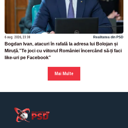
6 aug. 2026, 23:38
Realitatea din PSD
Bogdan Ivan, atacuri în rafală la adresa lui Bolojan și
Miruță.”Te joci cu viitorul României încercând să-ți faci
like-uri pe Facebook”
Mai Multe