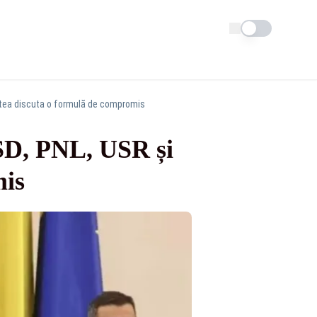
Schimba tema
putea discuta o formulă de compromis
PSD, PNL, USR și
mis