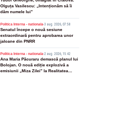
3
Olguța Vasilescu: „Intenționăm să îi
dăm numele lui”
4
Politica Interna - nationala
-
3 aug. 2026, 07:58
Senatul începe o nouă sesiune
extraordinară pentru aprobarea unor
jaloane din PNRR
5
Politica Interna - nationala
-
2 aug. 2026, 15:42
Ana Maria Păcuraru demască planul lui
Bolojan. O nouă ediție explozivă a
emisiunii „Miza Zilei” la Realitatea
PLUS