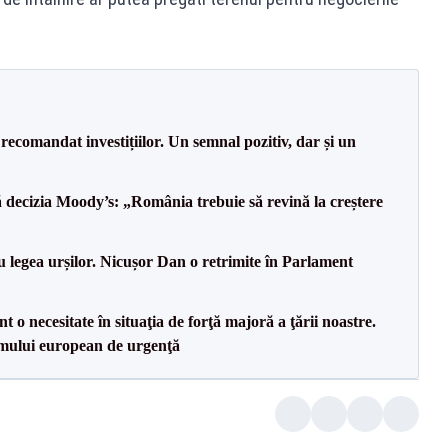
recomandat investițiilor. Un semnal pozitiv, dar și un
decizia Moody’s: „România trebuie să revină la creștere
u legea urșilor. Nicușor Dan o retrimite în Parlament
 o necesitate în situaţia de forţă majoră a ţării noastre.
mului european de urgenţă