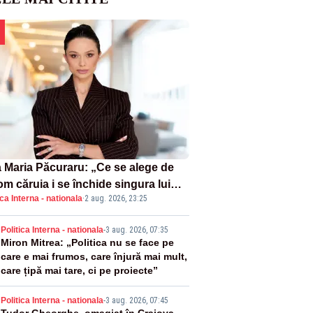
 Maria Păcuraru: „Ce se alege de
om căruia i se închide singura lui
ica Interna - nationala
·
2 aug. 2026, 23:25
tiță?”
2
Politica Interna - nationala
-
3 aug. 2026, 07:35
Miron Mitrea: „Politica nu se face pe
care e mai frumos, care înjură mai mult,
care țipă mai tare, ci pe proiecte”
Politica Interna - nationala
-
3 aug. 2026, 07:45
Tudor Gheorghe, omagiat în Craiova.