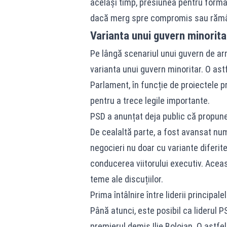
același timp, presiunea pentru formar
dacă merg spre compromis sau rămân
Varianta unui guvern minorit
Pe lângă scenariul unui guvern de armis
varianta unui guvern minoritar. O ast
Parlament, în funcție de proiectele 
pentru a trece legile importante.
PSD a anunțat deja public că propune
De cealaltă parte, a fost avansat num
negocieri nu doar cu variante diferite
conducerea viitorului executiv. Aceas
teme ale discuțiilor.
Prima întâlnire între liderii principal
Până atunci, este posibil ca liderul 
premierul demis Ilie Bolojan. O astfel