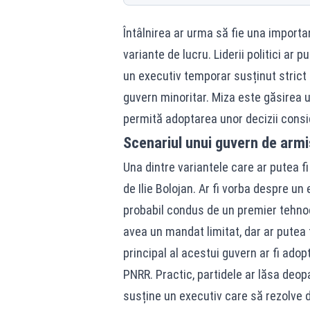
Întâlnirea ar urma să fie una import
variante de lucru. Liderii politici ar
un executiv temporar susținut strict 
guvern minoritar. Miza este găsirea un
permită adoptarea unor decizii consi
Scenariul unui guvern de armist
Una dintre variantele care ar putea f
de Ilie Bolojan. Ar fi vorba despre un
probabil condus de un premier tehnocr
avea un mandat limitat, dar ar putea f
principal al acestui guvern ar fi ado
PNRR. Practic, partidele ar lăsa deopa
susține un executiv care să rezolve 