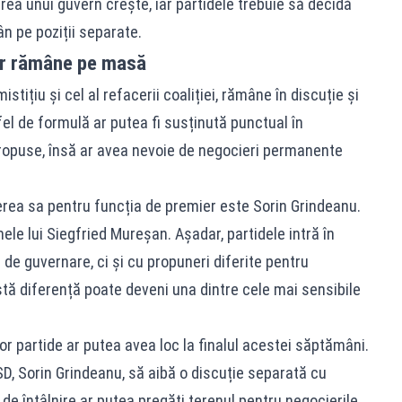
ea unui guvern crește, iar partidele trebuie să decidă
 pe poziții separate.
ar rămâne pe masă
tițiu și cel al refacerii coaliției, rămâne în discuție și
fel de formulă ar putea fi susținută punctual în
propuse, însă ar avea nevoie de negocieri permanente
rea sa pentru funcția de premier este Sorin Grindeanu.
ele lui Siegfried Mureșan. Așadar, partidele intră în
 de guvernare, ci și cu propuneri diferite pentru
tă diferență poate deveni una dintre cele mai sensibile
elor partide ar putea avea loc la finalul acestei săptămâni.
PSD, Sorin Grindeanu, să aibă o discuție separată cu
 de întâlnire ar putea pregăti terenul pentru negocierile