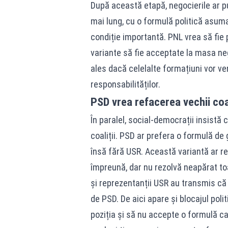
După această etapă, negocierile ar p
mai lung, cu o formulă politică asumat
condiție importantă. PNL vrea să fie 
variante să fie acceptate la masa neg
ales dacă celelalte formațiuni vor ven
responsabilităților.
PSD vrea refacerea vechii coal
În paralel, social-democrații insistă c
coaliții. PSD ar prefera o formulă de
însă fără USR. Această variantă ar 
împreună, dar nu rezolvă neapărat toa
și reprezentanții USR au transmis că 
de PSD. De aici apare și blocajul poli
poziția și să nu accepte o formulă car