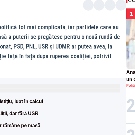
1
olitică tot mai complicată, iar partidele care au
să a puterii se pregătesc pentru o nouă rundă de
sionat, PSD, PNL, USR și UDMR ar putea avea, la
ie față în față după ruperea coaliției, potrivit
Ana
un 
Polit
por
ițiu, luat în calcul
iții, dar fără USR
ar rămâne pe masă