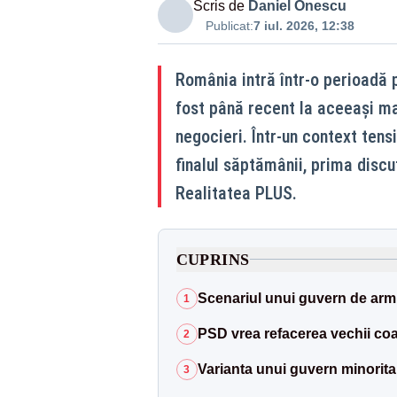
Scris de
Daniel Onescu
Publicat:
7 iul. 2026, 12:38
România intră într-o perioadă p
fost până recent la aceeași ma
negocieri. Într-un context ten
finalul săptămânii, prima discuț
Realitatea PLUS.
CUPRINS
Scenariul unui guvern de armist
1
PSD vrea refacerea vechii coal
2
Varianta unui guvern minorit
3