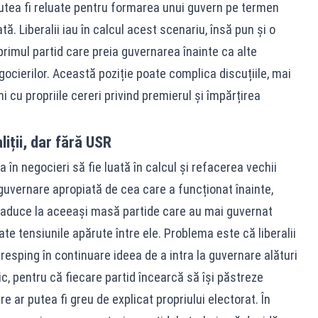
utea fi reluate pentru formarea unui guvern pe termen
ă. Liberalii iau în calcul acest scenariu, însă pun și o
primul partid care preia guvernarea înainte ca alte
ocierilor. Această poziție poate complica discuțiile, mai
i cu propriile cereri privind premierul și împărțirea
iții, dar fără USR
a în negocieri să fie luată în calcul și refacerea vechii
 guvernare apropiată de cea care a funcționat înainte,
readuce la aceeași masă partide care au mai guvernat
te tensiunile apărute între ele. Problema este că liberalii
resping în continuare ideea de a intra la guvernare alături
tic, pentru că fiecare partid încearcă să își păstreze
e ar putea fi greu de explicat propriului electorat. În