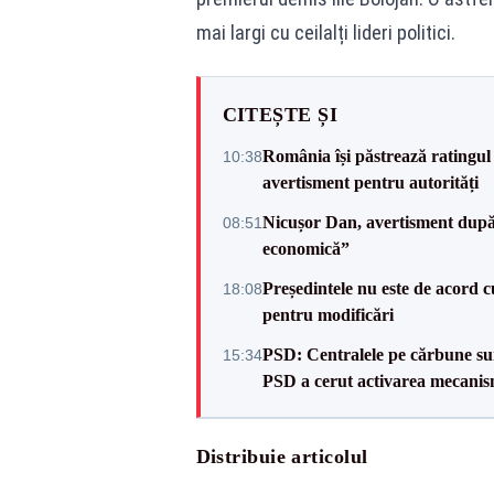
mai largi cu ceilalți lideri politici.
CITEȘTE ȘI
România își păstrează ratingul 
10:38
avertisment pentru autorități
Nicușor Dan, avertisment după 
08:51
economică”
Președintele nu este de acord c
18:08
pentru modificări
PSD: Centralele pe cărbune sunt
15:34
PSD a cerut activarea mecanis
Distribuie articolul