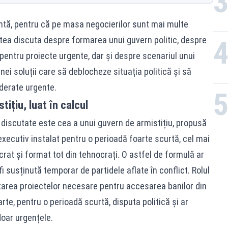
antă, pentru că pe masa negocierilor sunt mai multe
 putea discuta despre formarea unui guvern politic, despre
pentru proiecte urgente, dar și despre scenariul unui
ei soluții care să deblocheze situația politică și să
derate urgente.
ițiu, luat în calcul
i discutate este cea a unui guvern de armistițiu, propusă
 executiv instalat pentru o perioadă foarte scurtă, cel mai
at și format tot din tehnocrați. O astfel de formulă ar
i susținută temporar de partidele aflate în conflict. Rolul
ptarea proiectelor necesare pentru accesarea banilor din
rte, pentru o perioadă scurtă, disputa politică și ar
doar urgențele.