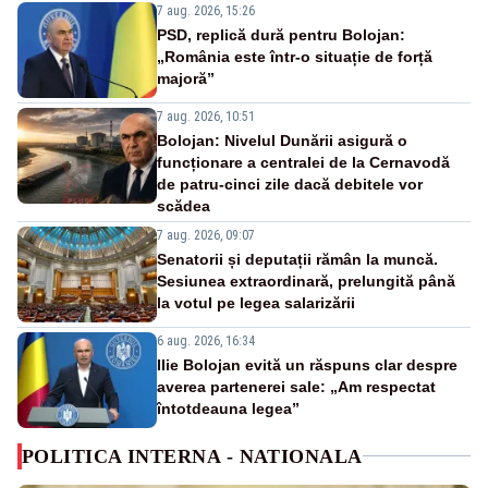
7 aug. 2026, 15:26
PSD, replică dură pentru Bolojan:
„România este într-o situație de forță
majoră”
7 aug. 2026, 10:51
Bolojan: Nivelul Dunării asigură o
funcționare a centralei de la Cernavodă
de patru-cinci zile dacă debitele vor
scădea
7 aug. 2026, 09:07
Senatorii și deputații rămân la muncă.
Sesiunea extraordinară, prelungită până
la votul pe legea salarizării
6 aug. 2026, 16:34
Ilie Bolojan evită un răspuns clar despre
averea partenerei sale: „Am respectat
întotdeauna legea”
POLITICA INTERNA - NATIONALA