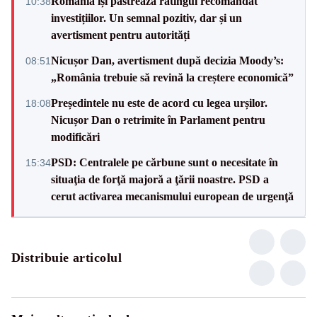
România își păstrează ratingul recomandat
10:38
investițiilor. Un semnal pozitiv, dar și un
avertisment pentru autorități
Nicușor Dan, avertisment după decizia Moody’s:
08:51
„România trebuie să revină la creștere economică”
Președintele nu este de acord cu legea urșilor.
18:08
Nicușor Dan o retrimite în Parlament pentru
modificări
PSD: Centralele pe cărbune sunt o necesitate în
15:34
situaţia de forţă majoră a ţării noastre. PSD a
cerut activarea mecanismului european de urgenţă
Distribuie articolul