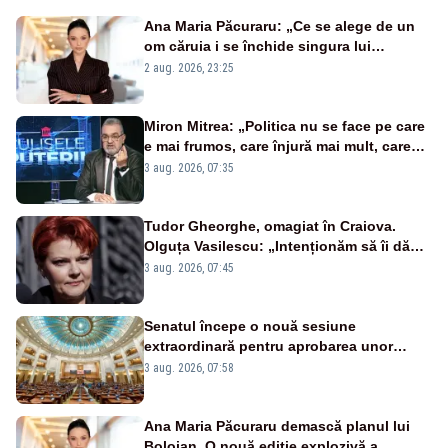
Ana Maria Păcuraru: „Ce se alege de un
om căruia i se închide singura lui
portiță?”
2 aug. 2026, 23:25
Miron Mitrea: „Politica nu se face pe care
e mai frumos, care înjură mai mult, care
țipă mai tare, ci pe proiecte”
3 aug. 2026, 07:35
Tudor Gheorghe, omagiat în Craiova.
Olguța Vasilescu: „Intenționăm să îi dăm
numele lui”
3 aug. 2026, 07:45
Senatul începe o nouă sesiune
extraordinară pentru aprobarea unor
jaloane din PNRR
3 aug. 2026, 07:58
Ana Maria Păcuraru demască planul lui
Bolojan. O nouă ediție explozivă a