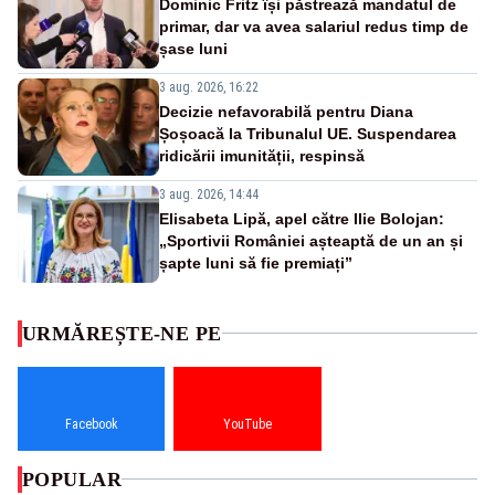
Dominic Fritz își păstrează mandatul de
primar, dar va avea salariul redus timp de
șase luni
3 aug. 2026, 16:22
Decizie nefavorabilă pentru Diana
Șoșoacă la Tribunalul UE. Suspendarea
ridicării imunității, respinsă
3 aug. 2026, 14:44
Elisabeta Lipă, apel către Ilie Bolojan:
„Sportivii României așteaptă de un an și
șapte luni să fie premiați”
URMĂREȘTE-NE PE
Facebook
YouTube
POPULAR