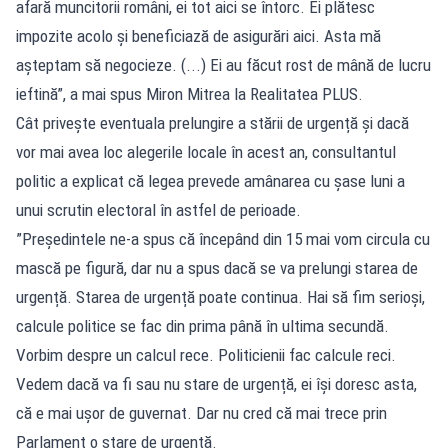
afară muncitorii români, ei tot aici se întorc. Ei plătesc
impozite acolo și beneficiază de asigurări aici. Asta mă
așteptam să negocieze. (...) Ei au făcut rost de mână de lucru
ieftină”, a mai spus Miron Mitrea la Realitatea PLUS.
Cât privește eventuala prelungire a stării de urgență și dacă
vor mai avea loc alegerile locale în acest an, consultantul
politic a explicat că legea prevede amânarea cu șase luni a
unui scrutin electoral în astfel de perioade.
”Președintele ne-a spus că începând din 15 mai vom circula cu
mască pe figură, dar nu a spus dacă se va prelungi starea de
urgență. Starea de urgență poate continua. Hai să fim serioși,
calcule politice se fac din prima până în ultima secundă.
Vorbim despre un calcul rece. Politicienii fac calcule reci.
Vedem dacă va fi sau nu stare de urgență, ei își doresc asta,
că e mai ușor de guvernat. Dar nu cred că mai trece prin
Parlament o stare de urgență.