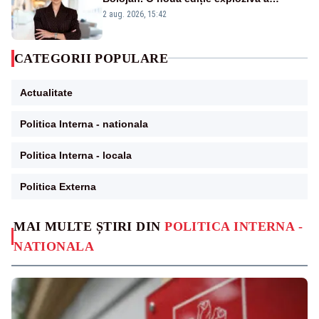
emisiunii „Miza Zilei” la Realitatea PLUS
2 aug. 2026, 15:42
CATEGORII POPULARE
Actualitate
Politica Interna - nationala
Politica Interna - locala
Politica Externa
MAI MULTE ȘTIRI DIN
POLITICA INTERNA -
NATIONALA