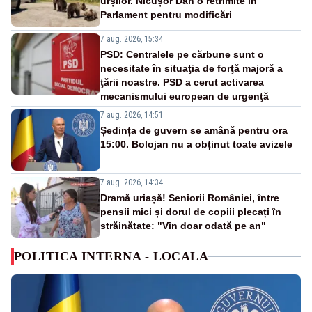
urșilor. Nicușor Dan o retrimite în
Parlament pentru modificări
7 aug. 2026, 15:34
PSD: Centralele pe cărbune sunt o
necesitate în situaţia de forţă majoră a
ţării noastre. PSD a cerut activarea
mecanismului european de urgenţă
7 aug. 2026, 14:51
Ședința de guvern se amână pentru ora
15:00. Bolojan nu a obținut toate avizele
7 aug. 2026, 14:34
Dramă uriașă! Seniorii României, între
pensii mici și dorul de copiii plecați în
străinătate: "Vin doar odată pe an"
POLITICA INTERNA - LOCALA