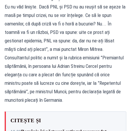
Eu nu văd liniște. Dacă PNL și PSD nu au reușit să se așeze la
masă pe timpul crizei, nu se vor înțelege. Ce să le spun
oamenilor, că după criză va fi o horă a bucuriei? Nu... În
toamnă va fi un război, PSD va spune: uite ce prost ați
gestionat epidemia, PNL va spune: da, dar nu ne-ați lăsat
măști când ați plecat”, a mai punctat Miron Mitrea.
Consultantul politic a numit și la rubrica emisiunii ”Premiantul
săptămânii, în persoana lui Adrian Streinu Cercel pentru
eleganța cu care a plecat din funcție spunând că orice
ministru poate să lucreze cu cine dorește, iar la ”Repetentul
săptămânii”, pe ministrul Muncii, pentru declarația legată de
muncitorii plecați în Germania.
CITEȘTE ȘI