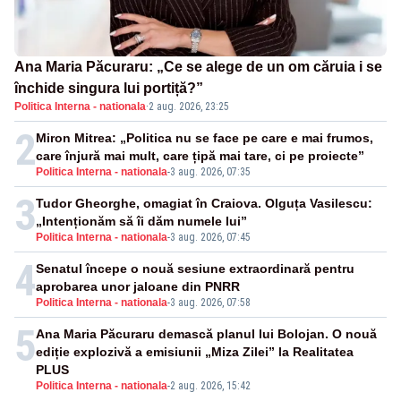
Ana Maria Păcuraru: „Ce se alege de un om căruia i se
închide singura lui portiță?”
Politica Interna - nationala
·
2 aug. 2026, 23:25
2
Miron Mitrea: „Politica nu se face pe care e mai frumos,
care înjură mai mult, care țipă mai tare, ci pe proiecte”
Politica Interna - nationala
-
3 aug. 2026, 07:35
3
Tudor Gheorghe, omagiat în Craiova. Olguța Vasilescu:
„Intenționăm să îi dăm numele lui”
Politica Interna - nationala
-
3 aug. 2026, 07:45
4
Senatul începe o nouă sesiune extraordinară pentru
aprobarea unor jaloane din PNRR
Politica Interna - nationala
-
3 aug. 2026, 07:58
5
Ana Maria Păcuraru demască planul lui Bolojan. O nouă
ediție explozivă a emisiunii „Miza Zilei” la Realitatea
PLUS
Politica Interna - nationala
-
2 aug. 2026, 15:42