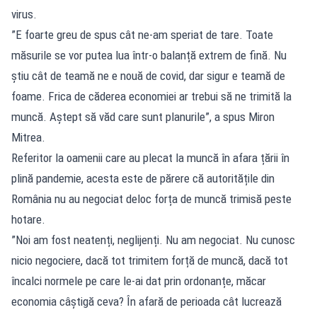
virus.
”E foarte greu de spus cât ne-am speriat de tare. Toate
măsurile se vor putea lua într-o balanță extrem de fină. Nu
știu cât de teamă ne e nouă de covid, dar sigur e teamă de
foame. Frica de căderea economiei ar trebui să ne trimită la
muncă. Aștept să văd care sunt planurile”, a spus Miron
Mitrea.
Referitor la oamenii care au plecat la muncă în afara țării în
plină pandemie, acesta este de părere că autoritățile din
România nu au negociat deloc forța de muncă trimisă peste
hotare.
”Noi am fost neatenți, neglijenți. Nu am negociat. Nu cunosc
nicio negociere, dacă tot trimitem forță de muncă, dacă tot
încalci normele pe care le-ai dat prin ordonanțe, măcar
economia câștigă ceva? În afară de perioada cât lucrează