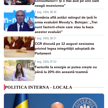
consumului!!! Și îi mai aud pe unii care
neagă recesiunea”
7 aug. 2026, 08:42
România află astăzi ratingul de țară în
urma evaluării Moody’s. Bolojan: „Trei
sunt factorii-cheie care stau la baza
acestor evaluări”
7 aug. 2026, 08:21
CCR discută pe 12 august sesizarea
privind legea integrității adoptată de
Parlament
7 aug. 2026, 07:53
Facturile la energie ar putea crește cu
până la 20% din această toamnă
POLITICA INTERNA - LOCALA