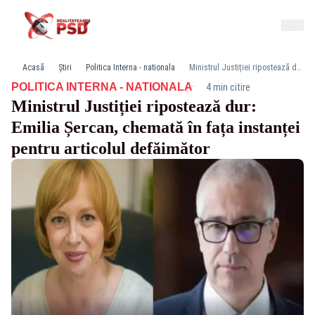
Acasă
Știri
Politica Interna - nationala
Ministrul Justiției ripostează dur: Emilia Șercan, chemată în fața instanței pentru articolul defăimător
·
POLITICA INTERNA - NATIONALA
4 min citire
Ministrul Justiției ripostează dur:
Emilia Șercan, chemată în fața instanței
pentru articolul defăimător