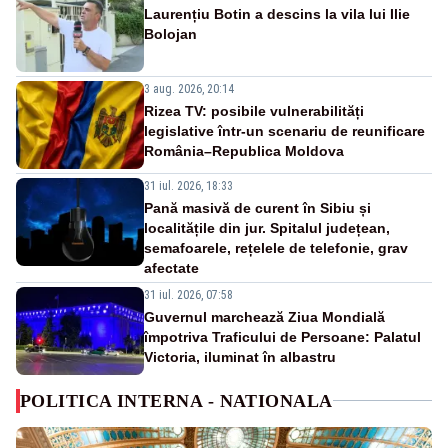
Laurențiu Botin a descins la vila lui Ilie
Bolojan
3 aug. 2026, 20:14
Rizea TV: posibile vulnerabilități
legislative într-un scenariu de reunificare
România–Republica Moldova
31 iul. 2026, 18:33
Pană masivă de curent în Sibiu și
localitățile din jur. Spitalul județean,
semafoarele, rețelele de telefonie, grav
afectate
31 iul. 2026, 07:58
Guvernul marchează Ziua Mondială
împotriva Traficului de Persoane: Palatul
Victoria, iluminat în albastru
POLITICA INTERNA - NATIONALA