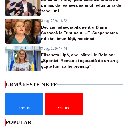
primar, dar va avea salariul redus timp de
șase luni
3 aug. 2026, 16:22
Decizie nefavorabilă pentru Diana
Șoșoacă la Tribunalul UE. Suspendarea
ridicării imunității, respinsă
3 aug. 2026, 14:44
Elisabeta Lipă, apel către Ilie Bolojan:
„Sportivii României așteaptă de un an și
șapte luni să fie premiați”
URMĂREȘTE-NE PE
Facebook
YouTube
POPULAR