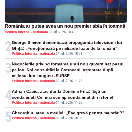
România ar putea avea un nou premier abia în toamnă
Politica Interna - nationala
·
31 iul. 2026, 10:40
2
George Simion demontează propaganda televiziunii lui
Ghiță: „Funcționează pe miliarde luate de la români”
Politica Interna - nationala
-
31 iul. 2026, 10:58
3
Negocierile privind formarea unui nou guvern bat pasul
pe loc. Noi consultări la Cotroceni, așteptate după
mijlocul lunii august -SURSE
Politica Interna - nationala
-
31 iul. 2026, 11:23
4
Adrian Câciu, atac dur la Dominic Fritz: 'Ești un
condamnat! Cel mai scump condamnat din istorie!'
Politica Interna - nationala
-
31 iul. 2026, 11:25
5
Gheorghiu, atac la medici: „Fac grevă pentru majorări?”
Politica Interna - nationala
-
31 iul. 2026, 10:35