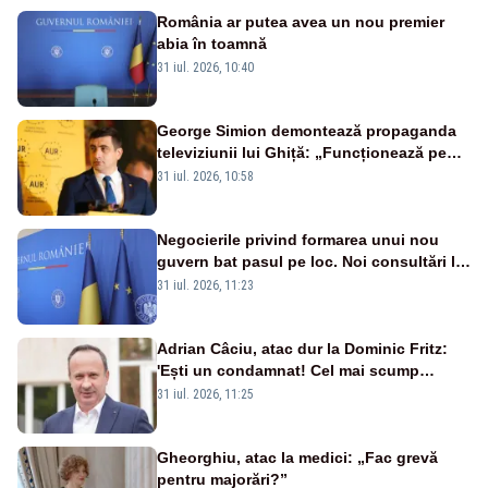
România ar putea avea un nou premier
abia în toamnă
31 iul. 2026, 10:40
George Simion demontează propaganda
televiziunii lui Ghiță: „Funcționează pe
miliarde luate de la români”
31 iul. 2026, 10:58
Negocierile privind formarea unui nou
guvern bat pasul pe loc. Noi consultări la
Cotroceni, așteptate după mijlocul lunii
31 iul. 2026, 11:23
august -SURSE
Adrian Câciu, atac dur la Dominic Fritz:
'Ești un condamnat! Cel mai scump
condamnat din istorie!'
31 iul. 2026, 11:25
Gheorghiu, atac la medici: „Fac grevă
pentru majorări?”