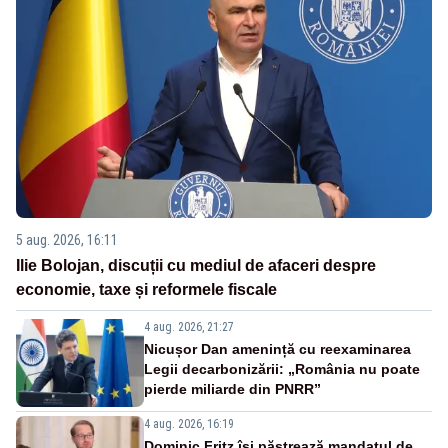
5 aug. 2026, 16:11
Ilie Bolojan, discuții cu mediul de afaceri despre
economie, taxe și reformele fiscale
4 aug. 2026, 21:27
Nicușor Dan amenință cu reexaminarea
Legii decarbonizării: „România nu poate
pierde miliarde din PNRR”
4 aug. 2026, 16:19
Dominic Fritz își păstrează mandatul de