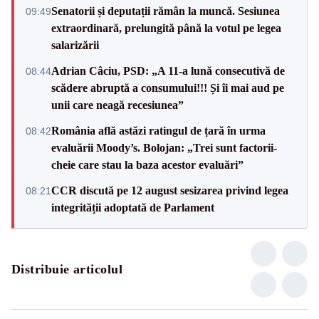
Senatorii și deputații rămân la muncă. Sesiunea
09:49
extraordinară, prelungită până la votul pe legea
salarizării
Adrian Câciu, PSD: „A 11-a lună consecutivă de
08:44
scădere abruptă a consumului!!! Și îi mai aud pe
unii care neagă recesiunea”
România află astăzi ratingul de țară în urma
08:42
evaluării Moody’s. Bolojan: „Trei sunt factorii-
cheie care stau la baza acestor evaluări”
CCR discută pe 12 august sesizarea privind legea
08:21
integrității adoptată de Parlament
Distribuie articolul