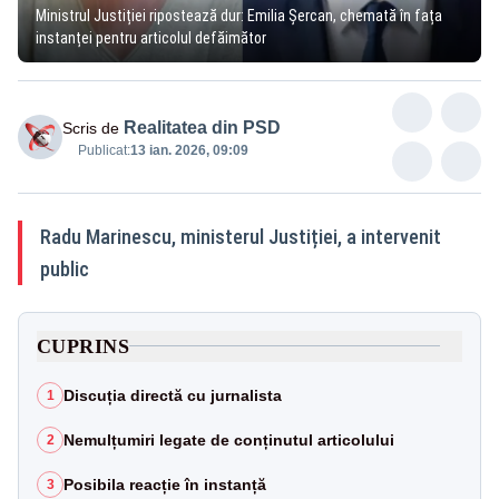
Ministrul Justiției ripostează dur: Emilia Șercan, chemată în fața
instanței pentru articolul defăimător
Realitatea din PSD
Scris de
Publicat:
13 ian. 2026, 09:09
Radu Marinescu, ministerul Justiției, a intervenit
public
CUPRINS
Discuția directă cu jurnalista
1
Nemulțumiri legate de conținutul articolului
2
Posibila reacție în instanță
3