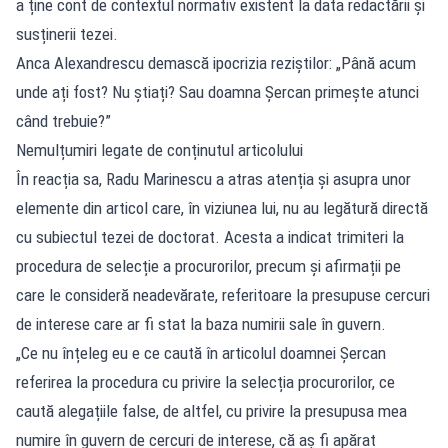
a ține cont de contextul normativ existent la data redactării și
susținerii tezei.
Anca Alexandrescu demască ipocrizia reziștilor: „Până acum
unde ați fost? Nu știați? Sau doamna Șercan primește atunci
când trebuie?”
Nemulțumiri legate de conținutul articolului
În reacția sa, Radu Marinescu a atras atenția și asupra unor
elemente din articol care, în viziunea lui, nu au legătură directă
cu subiectul tezei de doctorat. Acesta a indicat trimiteri la
procedura de selecție a procurorilor, precum și afirmații pe
care le consideră neadevărate, referitoare la presupuse cercuri
de interese care ar fi stat la baza numirii sale în guvern.
„Ce nu înțeleg eu e ce caută în articolul doamnei Șercan
referirea la procedura cu privire la selecția procurorilor, ce
caută alegațiile false, de altfel, cu privire la presupusa mea
numire în guvern de cercuri de interese, că aș fi apărat