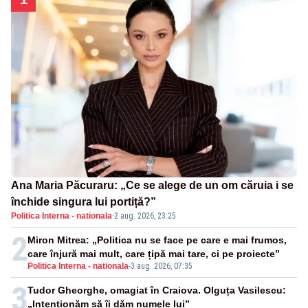
Ana Maria Păcuraru: „Ce se alege de un om căruia i se
închide singura lui portiță?”
Politica Interna - nationala
·
2 aug. 2026, 23:25
2
Miron Mitrea: „Politica nu se face pe care e mai frumos,
care înjură mai mult, care țipă mai tare, ci pe proiecte”
Politica Interna - nationala
-
3 aug. 2026, 07:35
3
Tudor Gheorghe, omagiat în Craiova. Olguța Vasilescu:
„Intenționăm să îi dăm numele lui”