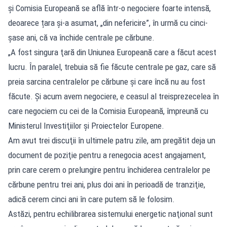
și Comisia Europeană se află într-o negociere foarte intensă,
deoarece țara şi-a asumat, „din nefericire”, în urmă cu cinci-
şase ani, că va închide centrale pe cărbune.
„A fost singura ţară din Uniunea Europeană care a făcut acest
lucru. În paralel, trebuia să fie făcute centrale pe gaz, care să
preia sarcina centralelor pe cărbune şi care încă nu au fost
făcute. Şi acum avem negociere, e ceasul al treisprezecelea în
care negociem cu cei de la Comisia Europeană, împreună cu
Ministerul Investiţiilor şi Proiectelor Europene.
Am avut trei discuţii în ultimele patru zile, am pregătit deja un
document de poziţie pentru a renegocia acest angajament,
prin care cerem o prelungire pentru închiderea centralelor pe
cărbune pentru trei ani, plus doi ani în perioadă de tranziţie,
adică cerem cinci ani în care putem să le folosim.
Astăzi, pentru echilibrarea sistemului energetic naţional sunt