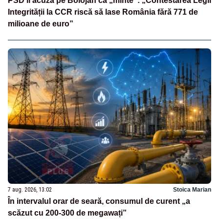
PSD îl acuză pe Bolojan că „minte”: „Contestarea Legii
Integrității la CCR riscă să lase România fără 771 de
milioane de euro”
7 aug. 2026, 13:02
Stoica Marian
În intervalul orar de seară, consumul de curent „a
scăzut cu 200-300 de megawați”