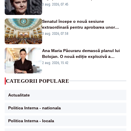
numele lui”
3 aug. 2026, 07:45
Senatul începe o nouă sesiune
extraordinară pentru aprobarea unor
jaloane din PNRR
3 aug. 2026, 07:58
Ana Maria Păcuraru demască planul lui
Bolojan. O nouă ediție explozivă a
emisiunii „Miza Zilei” la Realitatea PLUS
2 aug. 2026, 15:42
CATEGORII POPULARE
Actualitate
Politica Interna - nationala
Politica Interna - locala