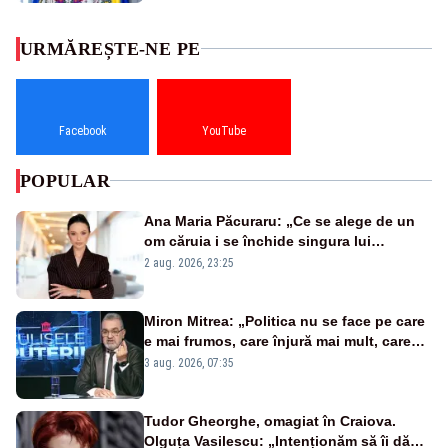
URMĂREȘTE-NE PE
Facebook
YouTube
POPULAR
Ana Maria Păcuraru: „Ce se alege de un
om căruia i se închide singura lui
portiță?”
2 aug. 2026, 23:25
Miron Mitrea: „Politica nu se face pe care
e mai frumos, care înjură mai mult, care
țipă mai tare, ci pe proiecte”
3 aug. 2026, 07:35
Tudor Gheorghe, omagiat în Craiova.
Olguța Vasilescu: „Intenționăm să îi dăm