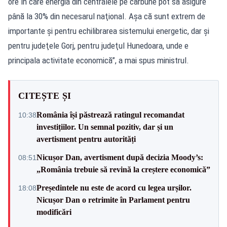
ore în care energia din centralele pe cărbune pot să asigure
până la 30% din necesarul naţional. Aşa că sunt extrem de
importante şi pentru echilibrarea sistemului energetic, dar şi
pentru judeţele Gorj, pentru judeţul Hunedoara, unde e
principala activitate economică”, a mai spus ministrul.
CITEȘTE ȘI
România își păstrează ratingul recomandat
10:38
investițiilor. Un semnal pozitiv, dar și un
avertisment pentru autorități
Nicușor Dan, avertisment după decizia Moody’s:
08:51
„România trebuie să revină la creștere economică”
Președintele nu este de acord cu legea urșilor.
18:08
Nicușor Dan o retrimite în Parlament pentru
modificări