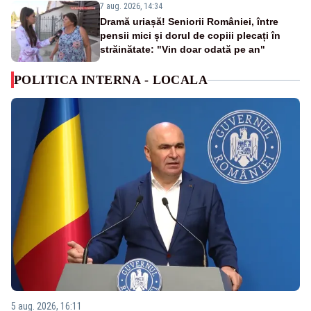
7 aug. 2026, 14:34
Dramă uriașă! Seniorii României, între
pensii mici și dorul de copiii plecați în
străinătate: "Vin doar odată pe an"
POLITICA INTERNA - LOCALA
5 aug. 2026, 16:11