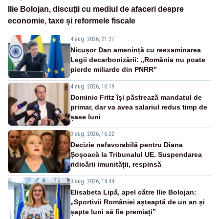
Ilie Bolojan, discuții cu mediul de afaceri despre
economie, taxe și reformele fiscale
4 aug. 2026, 21:27
Nicușor Dan amenință cu reexaminarea
Legii decarbonizării: „România nu poate
pierde miliarde din PNRR”
4 aug. 2026, 16:19
Dominic Fritz își păstrează mandatul de
primar, dar va avea salariul redus timp de
șase luni
3 aug. 2026, 16:22
Decizie nefavorabilă pentru Diana
Șoșoacă la Tribunalul UE. Suspendarea
ridicării imunității, respinsă
3 aug. 2026, 14:44
Elisabeta Lipă, apel către Ilie Bolojan:
„Sportivii României așteaptă de un an și
șapte luni să fie premiați”