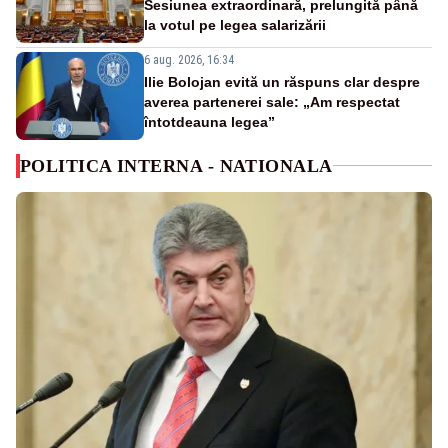
Sesiunea extraordinară, prelungită până
la votul pe legea salarizării
6 aug. 2026, 16:34
Ilie Bolojan evită un răspuns clar despre
averea partenerei sale: „Am respectat
întotdeauna legea”
POLITICA INTERNA - NATIONALA