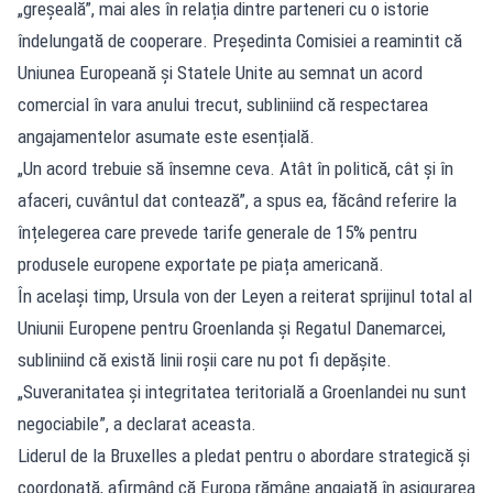
„greșeală”, mai ales în relația dintre parteneri cu o istorie
îndelungată de cooperare. Președinta Comisiei a reamintit că
Uniunea Europeană și Statele Unite au semnat un acord
comercial în vara anului trecut, subliniind că respectarea
angajamentelor asumate este esențială.
„Un acord trebuie să însemne ceva. Atât în politică, cât și în
afaceri, cuvântul dat contează”, a spus ea, făcând referire la
înțelegerea care prevede tarife generale de 15% pentru
produsele europene exportate pe piața americană.
În același timp, Ursula von der Leyen a reiterat sprijinul total al
Uniunii Europene pentru Groenlanda și Regatul Danemarcei,
subliniind că există linii roșii care nu pot fi depășite.
„Suveranitatea și integritatea teritorială a Groenlandei nu sunt
negociabile”, a declarat aceasta.
Liderul de la Bruxelles a pledat pentru o abordare strategică și
coordonată, afirmând că Europa rămâne angajată în asigurarea