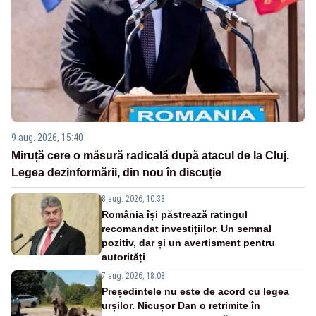
9 aug. 2026, 15:40
Miruță cere o măsură radicală după atacul de la Cluj.
Legea dezinformării, din nou în discuție
8 aug. 2026, 10:38
România își păstrează ratingul
recomandat investițiilor. Un semnal
pozitiv, dar și un avertisment pentru
autorități
7 aug. 2026, 18:08
Președintele nu este de acord cu legea
urșilor. Nicușor Dan o retrimite în