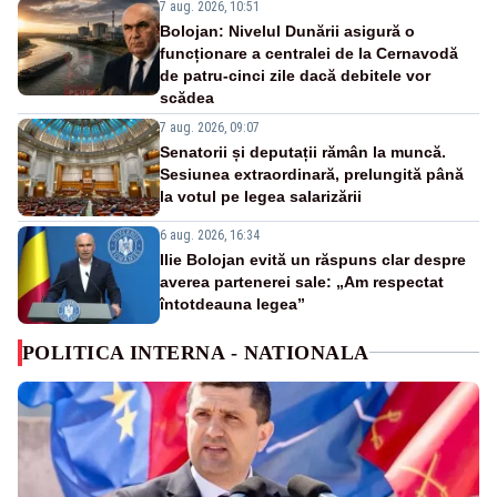
7 aug. 2026, 10:51
Bolojan: Nivelul Dunării asigură o
funcționare a centralei de la Cernavodă
de patru-cinci zile dacă debitele vor
scădea
7 aug. 2026, 09:07
Senatorii și deputații rămân la muncă.
Sesiunea extraordinară, prelungită până
la votul pe legea salarizării
6 aug. 2026, 16:34
Ilie Bolojan evită un răspuns clar despre
averea partenerei sale: „Am respectat
întotdeauna legea”
POLITICA INTERNA - NATIONALA