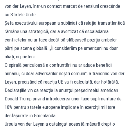
von der Leyen, într-un context marcat de tensiuni crescânde
cu Statele Unite.
Șefa executivului european a subliniat că relația transatlantică
rămâne una strategică, dar a avertizat că escaladarea
conflictelor nu ar face decât să slăbească poziția ambelor
părți pe scena globală. „Îi considerăm pe americani nu doar
aliați, ci prieteni.
O spirală periculoasă a confruntării nu ar aduce beneficii
nimănui, ci doar adversarilor noștri comuni”, a transmis von der
Leyen, precizând că reacția UE va fi calculată, dar hotărâtă.
Declarațiile vin ca reacție la anunțul președintelui american
Donald Trump privind introducerea unor taxe suplimentare de
10% pentru statele europene implicate în exerciții militare
desfășurate în Groenlanda.
Ursula von der Leyen a catalogat această măsură drept o