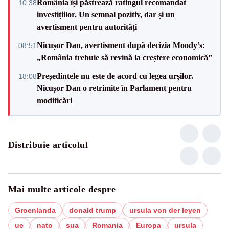
România își păstrează ratingul recomandat
10:38
investițiilor. Un semnal pozitiv, dar și un
avertisment pentru autorități
Nicușor Dan, avertisment după decizia Moody’s:
08:51
„România trebuie să revină la creștere economică”
Președintele nu este de acord cu legea urșilor.
18:08
Nicușor Dan o retrimite în Parlament pentru
modificări
Distribuie articolul
Mai multe articole despre
Groenlanda
donald trump
ursula von der leyen
ue
nato
sua
Romania
Europa
ursula