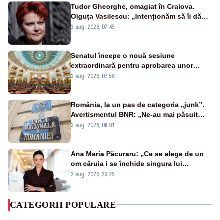
Tudor Gheorghe, omagiat în Craiova.
Olguța Vasilescu: „Intenționăm să îi dăm
numele lui”
3 aug. 2026, 07:45
Senatul începe o nouă sesiune
extraordinară pentru aprobarea unor
jaloane din PNRR
3 aug. 2026, 07:58
România, la un pas de categoria „junk”.
Avertismentul BNR: „Ne-au mai păsuit
pentru câteva luni”
3 aug. 2026, 08:01
Ana Maria Păcuraru: „Ce se alege de un
om căruia i se închide singura lui
portiță?”
2 aug. 2026, 23:25
CATEGORII POPULARE