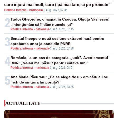
care înjură mai mult, care țipă mai tare, ci pe proiecte”
Politica Interna - nationala
·
3 aug. 2026, 07:35
2
Tudor Gheorghe, omagiat în Craiova. Olguța Vasilescu:
„Intenționăm să îi dăm numele lui”
Politica Interna - nationala
-
3 aug. 2026, 07:45
3
Senatul începe o nouă sesiune extraordinară pentru
aprobarea unor jaloane din PNRR
Politica Interna - nationala
-
3 aug. 2026, 07:58
4
România, la un pas de categoria „junk”. Avertismentul
BNR: „Ne-au mai păsuit pentru câteva luni”
Politica Interna - nationala
-
3 aug. 2026, 08:01
5
Ana Maria Păcuraru: „Ce se alege de un om căruia i se
închide singura lui portiță?”
Politica Interna - nationala
-
2 aug. 2026, 23:25
ACTUALITATE