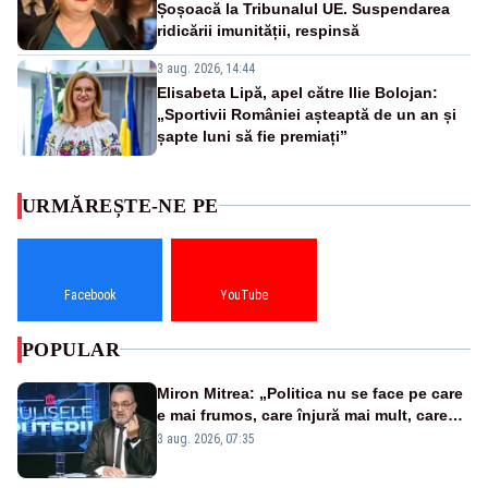
Șoșoacă la Tribunalul UE. Suspendarea
ridicării imunității, respinsă
3 aug. 2026, 14:44
Elisabeta Lipă, apel către Ilie Bolojan:
„Sportivii României așteaptă de un an și
șapte luni să fie premiați”
URMĂREȘTE-NE PE
Facebook
YouTube
POPULAR
Miron Mitrea: „Politica nu se face pe care
e mai frumos, care înjură mai mult, care
țipă mai tare, ci pe proiecte”
3 aug. 2026, 07:35