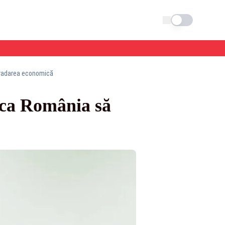
Schimba tema
gradarea economică
 ca România să