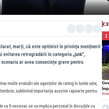
CE
1
arat, marți, că este optimist în privința menținerii
i evitarea retrogradării în categoria „junk”,
e scenariu ar avea consecințe grave pentru
i multe evaluări ale agențiilor de rating în lunile iulie,
Guv
împ
octombrie, subliniind importanța acestor rapoarte pentru
Actua
Pala
 va fi necesar, se va implica personal în discuțiile cu