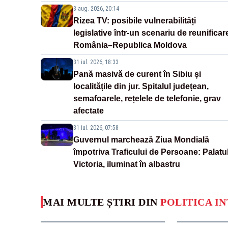
3 aug. 2026, 20:14
Rizea TV: posibile vulnerabilități
legislative într-un scenariu de reunificar
România–Republica Moldova
31 iul. 2026, 18:33
Pană masivă de curent în Sibiu și
localitățile din jur. Spitalul județean,
semafoarele, rețelele de telefonie, grav
afectate
31 iul. 2026, 07:58
Guvernul marchează Ziua Mondială
împotriva Traficului de Persoane: Palatu
Victoria, iluminat în albastru
MAI MULTE ȘTIRI DIN
POLITICA I