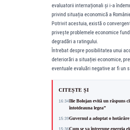
evaluatorii internaționali și i-a îndemn
privind situația economică a Românie
Potrivit acestuia, există o convergență
privește problemele economice fundam
degradări a ratingului.
Întrebat despre posibilitatea unui ac
deteriorări a situației economice, pre
eventuale evaluări negative ar fi un
CITEȘTE ȘI
Ilie Bolojan evită un răspuns c
16:34
întotdeauna legea”
Guvernul a adoptat o hotărâre 
15:39
Cum se va întrerupe energia el
15:36