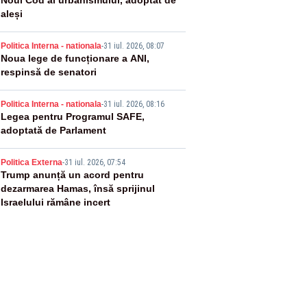
2
Noul Cod al urbanismului, adoptat de
aleși
3
Politica Interna - nationala
-
31 iul. 2026, 08:07
Noua lege de funcționare a ANI,
respinsă de senatori
4
Politica Interna - nationala
-
31 iul. 2026, 08:16
Legea pentru Programul SAFE,
adoptată de Parlament
5
Politica Externa
-
31 iul. 2026, 07:54
Trump anunță un acord pentru
dezarmarea Hamas, însă sprijinul
Israelului rămâne incert