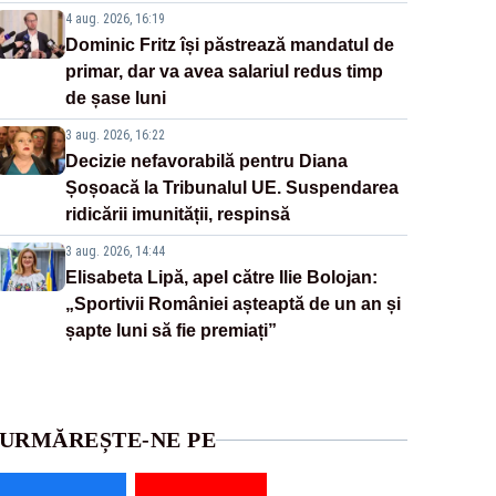
4 aug. 2026, 16:19
Dominic Fritz își păstrează mandatul de
primar, dar va avea salariul redus timp
de șase luni
3 aug. 2026, 16:22
Decizie nefavorabilă pentru Diana
Șoșoacă la Tribunalul UE. Suspendarea
ridicării imunității, respinsă
3 aug. 2026, 14:44
Elisabeta Lipă, apel către Ilie Bolojan:
„Sportivii României așteaptă de un an și
șapte luni să fie premiați”
URMĂREȘTE-NE PE