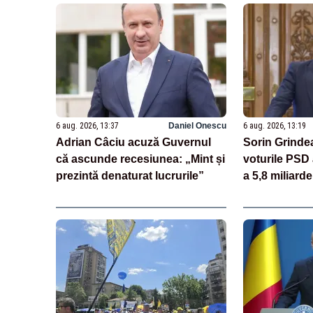
6 aug. 2026, 13:37
Daniel Onescu
6 aug. 2026, 13:19
Adrian Câciu acuză Guvernul
Sorin Grinde
că ascunde recesiunea: „Mint și
voturile PSD 
prezintă denaturat lucrurile”
a 5,8 miliar
și au deschis
miliarde pri