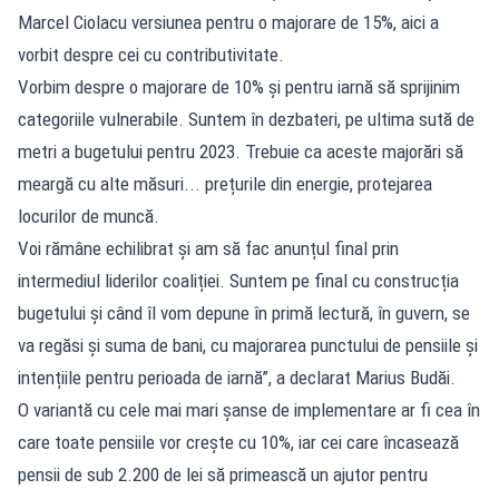
Marcel Ciolacu versiunea pentru o majorare de 15%, aici a
vorbit despre cei cu contributivitate.
Vorbim despre o majorare de 10% și pentru iarnă să sprijinim
categoriile vulnerabile. Suntem în dezbateri, pe ultima sută de
metri a bugetului pentru 2023. Trebuie ca aceste majorări să
meargă cu alte măsuri... prețurile din energie, protejarea
locurilor de muncă.
Voi rămâne echilibrat și am să fac anunțul final prin
intermediul liderilor coaliției. Suntem pe final cu construcția
bugetului și când îl vom depune în primă lectură, în guvern, se
va regăsi și suma de bani, cu majorarea punctului de pensiile și
intențiile pentru perioada de iarnă”, a declarat Marius Budăi.
O variantă cu cele mai mari șanse de implementare ar fi cea în
care toate pensiile vor crește cu 10%, iar cei care încasează
pensii de sub 2.200 de lei să primească un ajutor pentru