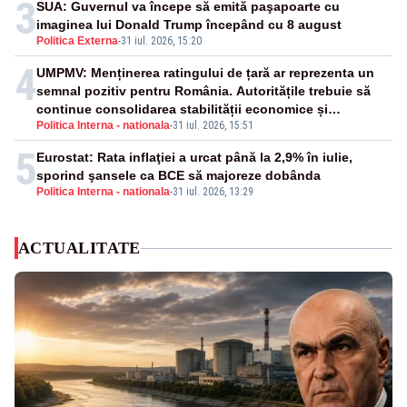
3
SUA: Guvernul va începe să emită paşapoarte cu
imaginea lui Donald Trump începând cu 8 august
Politica Externa
-
31 iul. 2026, 15:20
4
UMPMV: Menținerea ratingului de țară ar reprezenta un
semnal pozitiv pentru România. Autoritățile trebuie să
continue consolidarea stabilității economice și
Politica Interna - nationala
-
31 iul. 2026, 15:51
financiare
5
Eurostat: Rata inflaţiei a urcat până la 2,9% în iulie,
sporind şansele ca BCE să majoreze dobânda
Politica Interna - nationala
-
31 iul. 2026, 13:29
ACTUALITATE