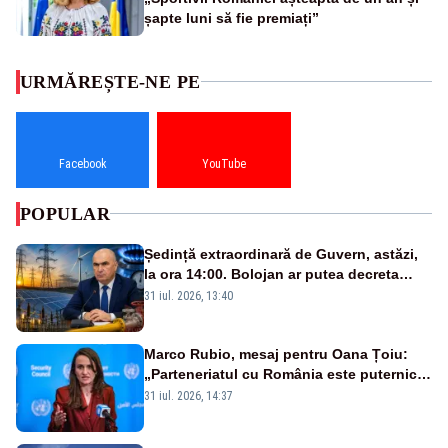
șapte luni să fie premiați”
URMĂREȘTE-NE PE
Facebook
YouTube
POPULAR
Ședință extraordinară de Guvern, astăzi,
la ora 14:00. Bolojan ar putea decreta
stare de urgență energetică
31 iul. 2026, 13:40
Marco Rubio, mesaj pentru Oana Țoiu:
„Parteneriatul cu România este puternic
și prețuit”
31 iul. 2026, 14:37