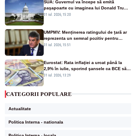
SUA: Guvernul va începe să emită
paşapoarte cu imaginea lui Donald Trump
începând cu 8 august
31 iul. 2026, 15:20
UMPMV: Menținerea ratingului de țară ar
reprezenta un semnal pozitiv pentru
România. Autoritățile trebuie să continue
31 iul. 2026, 15:51
consolidarea stabilității economice și
financiare
Eurostat: Rata inflaţiei a urcat până la
2,9% în iulie, sporind şansele ca BCE să
majoreze dobânda
31 iul. 2026, 13:29
CATEGORII POPULARE
Actualitate
Politica Interna - nationala
Politica Interna - locala