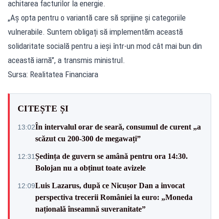
achitarea facturilor la energie.
„Aș opta pentru o variantă care să sprijine și categoriile
vulnerabile. Suntem obligați să implementăm această
solidaritate socială pentru a ieși într-un mod cât mai bun din
această iarnă”, a transmis ministrul.
Sursa: Realitatea Financiara
CITEȘTE ȘI
În intervalul orar de seară, consumul de curent „a
13:02
scăzut cu 200-300 de megawați”
Ședința de guvern se amână pentru ora 14:30.
12:31
Bolojan nu a obținut toate avizele
Luis Lazarus, după ce Nicușor Dan a invocat
12:09
perspectiva trecerii României la euro: „Moneda
națională înseamnă suveranitate”