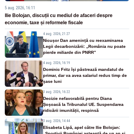
5 aug. 2026, 16:11
Ilie Bolojan, discuții cu mediul de afaceri despre
economie, taxe și reformele fiscale
4 aug. 2026, 21:27
Nicușor Dan amenință cu reexaminarea
Legii decarbonizării: „România nu poate
pierde miliarde din PNRR”
4 aug. 2026, 16:19
Dominic Fritz își păstrează mandatul de
primar, dar va avea salariul redus timp de
șase luni
3 aug. 2026, 16:22
Decizie nefavorabilă pentru Diana
Șoșoacă la Tribunalul UE. Suspendarea
ridicării imunității, respinsă
3 aug. 2026, 14:44
Elisabeta Lipă, apel către Ilie Bolojan:
„Sportivii României așteaptă de un an și