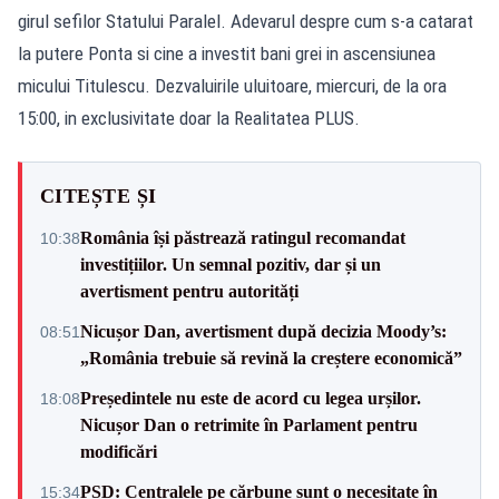
girul sefilor Statului Paralel. Adevarul despre cum s-a catarat
la putere Ponta si cine a investit bani grei in ascensiunea
micului Titulescu. Dezvaluirile uluitoare, miercuri, de la ora
15:00, in exclusivitate doar la Realitatea PLUS.
CITEȘTE ȘI
România își păstrează ratingul recomandat
10:38
investițiilor. Un semnal pozitiv, dar și un
avertisment pentru autorități
Nicușor Dan, avertisment după decizia Moody’s:
08:51
„România trebuie să revină la creștere economică”
Președintele nu este de acord cu legea urșilor.
18:08
Nicușor Dan o retrimite în Parlament pentru
modificări
PSD: Centralele pe cărbune sunt o necesitate în
15:34