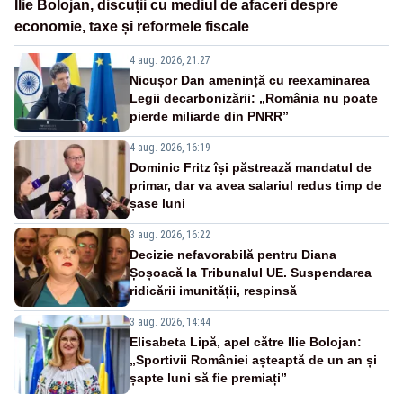
Ilie Bolojan, discuții cu mediul de afaceri despre
economie, taxe și reformele fiscale
4 aug. 2026, 21:27
Nicușor Dan amenință cu reexaminarea
Legii decarbonizării: „România nu poate
pierde miliarde din PNRR”
4 aug. 2026, 16:19
Dominic Fritz își păstrează mandatul de
primar, dar va avea salariul redus timp de
șase luni
3 aug. 2026, 16:22
Decizie nefavorabilă pentru Diana
Șoșoacă la Tribunalul UE. Suspendarea
ridicării imunității, respinsă
3 aug. 2026, 14:44
Elisabeta Lipă, apel către Ilie Bolojan:
„Sportivii României așteaptă de un an și
șapte luni să fie premiați”