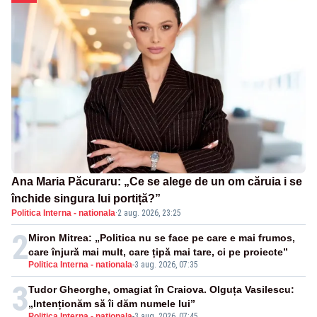
Ana Maria Păcuraru: „Ce se alege de un om căruia i se
închide singura lui portiță?”
Politica Interna - nationala
·
2 aug. 2026, 23:25
2
Miron Mitrea: „Politica nu se face pe care e mai frumos,
care înjură mai mult, care țipă mai tare, ci pe proiecte”
Politica Interna - nationala
-
3 aug. 2026, 07:35
3
Tudor Gheorghe, omagiat în Craiova. Olguța Vasilescu:
„Intenționăm să îi dăm numele lui”
Politica Interna - nationala
-
3 aug. 2026, 07:45