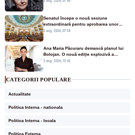
3 aug. 2026, 07:45
Senatul începe o nouă sesiune
extraordinară pentru aprobarea unor
jaloane din PNRR
3 aug. 2026, 07:58
Ana Maria Păcuraru demască planul lui
Bolojan. O nouă ediție explozivă a
emisiunii „Miza Zilei” la Realitatea PLUS
2 aug. 2026, 15:42
CATEGORII POPULARE
Actualitate
Politica Interna - nationala
Politica Interna - locala
Politica Externa