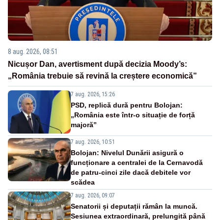
8 aug. 2026, 08:51
Nicușor Dan, avertisment după decizia Moody’s:
„România trebuie să revină la creștere economică”
7 aug. 2026, 15:26
PSD, replică dură pentru Bolojan:
„România este într-o situație de forță
majoră”
7 aug. 2026, 10:51
Bolojan: Nivelul Dunării asigură o
funcționare a centralei de la Cernavodă
de patru-cinci zile dacă debitele vor
scădea
7 aug. 2026, 09:07
Senatorii și deputații rămân la muncă.
Sesiunea extraordinară, prelungită până