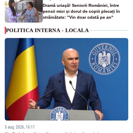
Dramă uriașă! Seniorii României, între
pensii mici și dorul de copiii plecați în
străinătate: "Vin doar odată pe an"
POLITICA INTERNA - LOCALA
5 aug. 2026, 16:11