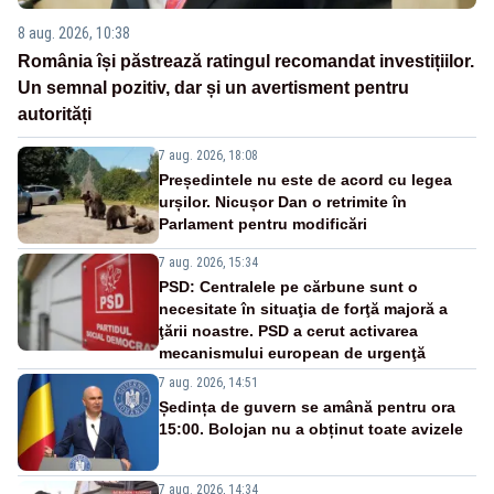
8 aug. 2026, 10:38
România își păstrează ratingul recomandat investițiilor.
Un semnal pozitiv, dar și un avertisment pentru
autorități
7 aug. 2026, 18:08
Președintele nu este de acord cu legea
urșilor. Nicușor Dan o retrimite în
Parlament pentru modificări
7 aug. 2026, 15:34
PSD: Centralele pe cărbune sunt o
necesitate în situaţia de forţă majoră a
ţării noastre. PSD a cerut activarea
mecanismului european de urgenţă
7 aug. 2026, 14:51
Ședința de guvern se amână pentru ora
15:00. Bolojan nu a obținut toate avizele
7 aug. 2026, 14:34