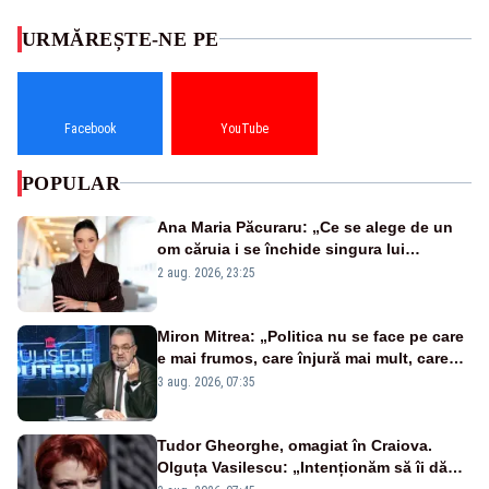
URMĂREȘTE-NE PE
Facebook
YouTube
POPULAR
Ana Maria Păcuraru: „Ce se alege de un
om căruia i se închide singura lui
portiță?”
2 aug. 2026, 23:25
Miron Mitrea: „Politica nu se face pe care
e mai frumos, care înjură mai mult, care
țipă mai tare, ci pe proiecte”
3 aug. 2026, 07:35
Tudor Gheorghe, omagiat în Craiova.
Olguța Vasilescu: „Intenționăm să îi dăm
numele lui”