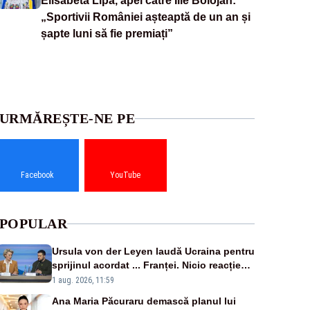
Elisabeta Lipă, apel către Ilie Bolojan:
„Sportivii României așteaptă de un an și
șapte luni să fie premiați”
URMĂREȘTE-NE PE
Facebook
YouTube
POPULAR
Ursula von der Leyen laudă Ucraina pentru
sprijinul acordat ... Franței. Nicio reacție
privind ajutorul energetic promis României
1 aug. 2026, 11:59
Ana Maria Păcuraru demască planul lui