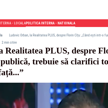
NTERNA - LOCALA
POLITICA INTERNA - NATIONALA
la
2 min citire
a Realitatea PLUS, despre Fl
 publică, trebuie să clarifici 
ață...”