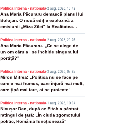
mis României
2
Politica Interna - nationala
-
2 aug. 2026, 15:42
Ana Maria Păcuraru demască planul lui
Bolojan. O nouă ediție explozivă a
emisiunii „Miza Zilei” la Realitatea
PLUS
3
Politica Interna - nationala
-
2 aug. 2026, 23:25
Ana Maria Păcuraru: „Ce se alege de
un om căruia i se închide singura lui
portiță?”
4
Politica Interna - nationala
-
3 aug. 2026, 07:35
Miron Mitrea: „Politica nu se face pe
care e mai frumos, care înjură mai mult,
care țipă mai tare, ci pe proiecte”
5
Politica Interna - nationala
-
1 aug. 2026, 10:34
Nicușor Dan, după ce Fitch a păstrat
ratingul de țară: „În ciuda zgomotului
politic, România funcționează”