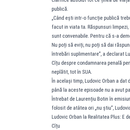
publică.
„Când ești intr-o funcție publică trebu
facut in viata ta. Răspunsuri limpezi
sunt convenabile. Pentru că s-a demons
Nu poți să eviți, nu poți să dai răsp
întrebări suplimentare”, a declarat Lu
Cîțu despre condamnarea penală pentr
neplătit, tot în SUA.
În același timp, Ludovic Orban a dat de
până la aceste episoade nu a avut par
Întrebat de Laurențiu Botin în emisiu
folosit de atâtea ori „nu știu”, Ludov
Ludovic Orban la Realitatea Plus: E de
Cîțu