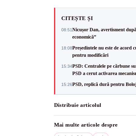
CITEȘTE ȘI
Nicușor Dan, avertisment după 
08:51
economică”
Președintele nu este de acord c
18:08
pentru modificări
PSD: Centralele pe cărbune sunt
15:34
PSD a cerut activarea mecanis
PSD, replică dură pentru Boloj
15:26
Distribuie articolul
Mai multe articole despre