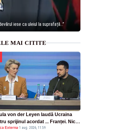
vărul iese ca uleiul la suprafață...”
LE MAI CITITE
ula von der Leyen laudă Ucraina
ru sprijinul acordat ... Franței. Nicio
ica Externa
·
1 aug. 2026, 11:59
ție privind ajutorul energetic