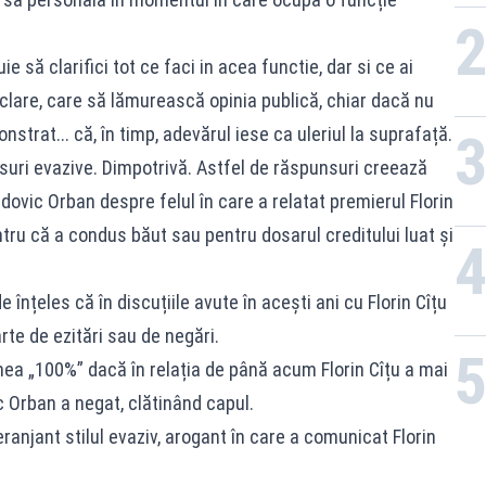
pro
ie să clarifici tot ce faci in acea functie, dar si ce ai
, clare, care să lămurească opinia publică, chiar dacă nu
trat... că, în timp, adevărul iese ca uleriul la suprafață.
unsuri evazive. Dimpotrivă. Astfel de răspunsuri creează
dovic Orban despre felul în care a relatat premierul Florin
u că a condus băut sau pentru dosarul creditului luat și
 înțeles că în discuțiile avute în acești ani cu Florin Cîțu
te de ezitări sau de negări.
nea „100%” dacă în relația de până acum Florin Cîțu a mai
ic Orban a negat, clătinând capul.
ranjant stilul evaziv, arogant în care a comunicat Florin