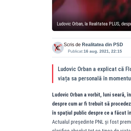
Ludovic Orban, la Realitatea PLUS, despre F
Scris de
Realitatea din PSD
Publicat:
16 aug. 2021, 22:15
Ludovic Orban a explicat că Flo
viața sa personală în momentul
Ludovic Orban a vorbit, luni seară, în
despre cum ar fi trebuit să procedez
în spațiul public despre ce a făcut î
Actualul președinte PNL și fost premi
clarifice absolut tot ce ținea de via