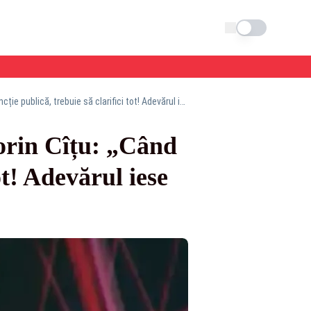
Schimba tema
Ludovic Orban, la Realitatea PLUS, despre Florin Cîțu: „Când ești intr-o funcție publică, trebuie să clarifici tot! Adevărul iese ca uleiul la suprafață...”
orin Cîțu: „Când
tot! Adevărul iese