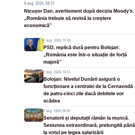
8 aug. 2026, 08:51
Nicușor Dan, avertisment după decizia Moody’s:
„România trebuie să revină la creștere
economică”
7 aug. 2026, 15:26
PSD, replică dură pentru Bolojan:
„România este într-o situație de forță
majoră”
7 aug. 2026, 10:51
Bolojan: Nivelul Dunării asigură o
funcționare a centralei de la Cernavodă
de patru-cinci zile dacă debitele vor
scădea
7 aug. 2026, 09:07
Senatorii și deputații rămân la muncă.
Sesiunea extraordinară, prelungită până
la votul pe legea salarizării