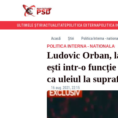
ULTIMELE ȘTIRI
ACTUALITATE
POLITICA EXTERNA
POLITICA I
Acasă
Știri
Politica Interna - nationa
·
POLITICA INTERNA - NATIONALA
Ludovic Orban, l
ești intr-o funcție
ca uleiul la supraf
16 aug. 2021, 22:15