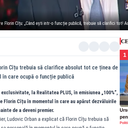
lorin Cîțu: „Când ești intr-o funcție publică, trebuie să clarifici tot! Ade
CE
1
rin Cîțu trebuia să clarifice absolut tot ce ținea de
 în care ocupă o funcție publică
 exclusivitate, la
Realitatea
PLUS, în emisiunea „100%”,
e Florin Cîțu în momentul în care au apărut dezvăluirile
nainte de a deveni premier.
Urs
pent
er, Ludovic Orban a explicat că Florin Cîțu trebuia să
Polit
reac
ța sa personală în momentul în care ocupă o funcție