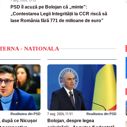
7 aug. 2026, 13:53
PSD îl acuză pe Bolojan că „minte”:
„Contestarea Legii Integrității la CCR riscă să
lase România fără 771 de milioane de euro”
NTERNA - NATIONALA
Realitatea din PSD
7 aug. 2026, 11:51
Realitatea din PSD
, după ce Nicușor
Bolojan, despre legea