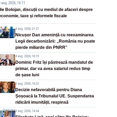
5 aug. 2026, 16:11
Ilie Bolojan, discuții cu mediul de afaceri despre
economie, taxe și reformele fiscale
4 aug. 2026, 21:27
Nicușor Dan amenință cu reexaminarea
Legii decarbonizării: „România nu poate
pierde miliarde din PNRR”
4 aug. 2026, 16:19
Dominic Fritz își păstrează mandatul de
primar, dar va avea salariul redus timp
de șase luni
3 aug. 2026, 16:22
Decizie nefavorabilă pentru Diana
Șoșoacă la Tribunalul UE. Suspendarea
ridicării imunității, respinsă
3 aug. 2026, 14:44