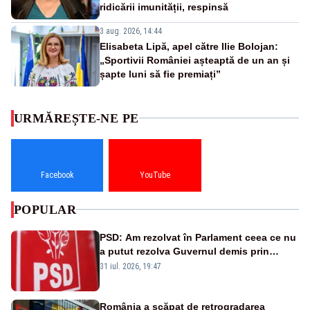
ridicării imunității, respinsă
3 aug. 2026, 14:44
Elisabeta Lipă, apel către Ilie Bolojan:
„Sportivii României așteaptă de un an și
șapte luni să fie premiați”
URMĂREȘTE-NE PE
Facebook
YouTube
POPULAR
PSD: Am rezolvat în Parlament ceea ce nu
a putut rezolva Guvernul demis prin
moțiune de cenzură
31 iul. 2026, 19:47
România a scăpat de retrogradarea