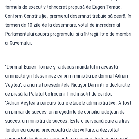
formula de executiv tehnocrat propusă de Eugen Tomac.
Conform Constituției, premierul desemnat trebuie să ceară, în
termen de 10 zile de la desemnare, votul de încredere al
Parlamentului asupra programului şi a întregii liste de membri
ai Guvernului.
"Domnul Eugen Tomac și-a depus mandatul în această
dimineață și îl desemnez ca prim-ministru pe domnul Adrian
Veștea", a anunțat președintele Nicușor Dan într-o declarație
de presă la Palatul Cotroceni, fiind însoțit de cei doi.
"Adrian Veștea a parcurs toate etapele administrative. A fost
un primar de succes, un președinte de consiliu județean de
succes, un ministru de succes. Este o persoană care a atras
fonduri europene, preocupată de dezvoltare: a dezvoltat
aeroportul din Brașov, care este un succes. Este o persoană