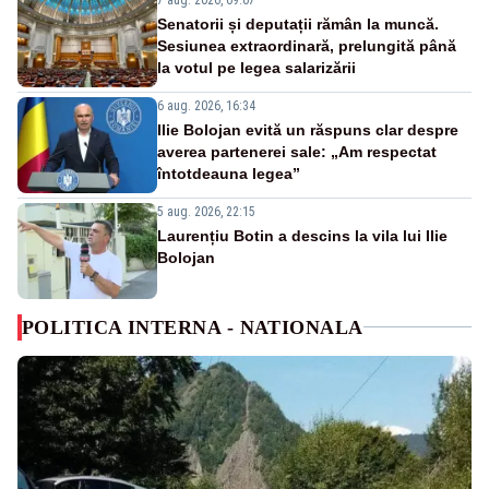
Senatorii și deputații rămân la muncă.
Sesiunea extraordinară, prelungită până
la votul pe legea salarizării
6 aug. 2026, 16:34
Ilie Bolojan evită un răspuns clar despre
averea partenerei sale: „Am respectat
întotdeauna legea”
5 aug. 2026, 22:15
Laurențiu Botin a descins la vila lui Ilie
Bolojan
POLITICA INTERNA - NATIONALA