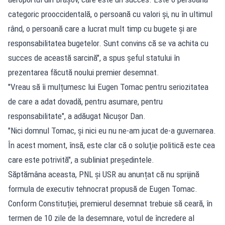
categoric prooccidentală, o persoană cu valori și, nu în ultimul
rând, o persoană care a lucrat mult timp cu bugete și are
responsabilitatea bugetelor. Sunt convins că se va achita cu
succes de această sarcină", a spus șeful statului în
prezentarea făcută noului premier desemnat.
"Vreau să îi mulțumesc lui Eugen Tomac pentru seriozitatea
de care a adat dovadă, pentru asumare, pentru
responsabilitate", a adăugat Nicușor Dan.
"Nici domnul Tomac, şi nici eu nu ne-am jucat de-a guvernarea.
În acest moment, însă, este clar că o soluţie politică este cea
care este potrivită", a subliniat președintele.
Săptămâna aceasta, PNL și USR au anunțat că nu sprijină
formula de executiv tehnocrat propusă de Eugen Tomac.
Conform Constituției, premierul desemnat trebuie să ceară, în
termen de 10 zile de la desemnare, votul de încredere al