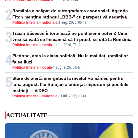
Politica Interna - nationala
·
31 iul. 2026, 19:47
2
România a scăpat de retrogradarea economiei. Agenția
Fitch menține ratingul „BBB-” cu perspectivă negativă
Politica Interna - nationala
-
1 aug. 2026, 06:48
3
Traian Băsescu îi torpilează pe politicienii puterii: Cine
vrea să vadă ce înseamnă să fii prost, se uită la România
Politica Interna - locala
-
1 aug. 2026, 07:13
4
Piedone, atac la clasa politică: Nu le mai dați românilor
false iluzii
Politica Interna - locala
-
1 aug. 2026, 08:47
5
Stare de alertă energetică la nivelul României, pentru
luna august. Ilie Bolojan a anunțat importuri și posibile
restricții – VIDEO
Politica Interna - nationala
-
31 iul. 2026, 19:43
ACTUALITATE