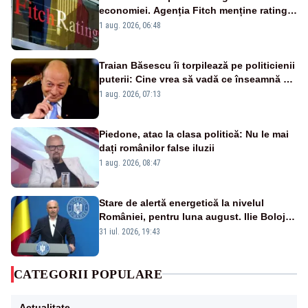
economiei. Agenția Fitch menține ratingul
„BBB-” cu perspectivă negativă
1 aug. 2026, 06:48
Traian Băsescu îi torpilează pe politicienii
puterii: Cine vrea să vadă ce înseamnă să
fii prost, se uită la România
1 aug. 2026, 07:13
Piedone, atac la clasa politică: Nu le mai
dați românilor false iluzii
1 aug. 2026, 08:47
Stare de alertă energetică la nivelul
României, pentru luna august. Ilie Bolojan
a anunțat importuri și posibile restricții –
31 iul. 2026, 19:43
VIDEO
CATEGORII POPULARE
Actualitate