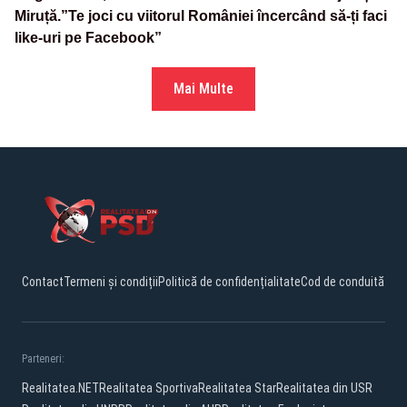
Miruță.”Te joci cu viitorul României încercând să-ți faci
like-uri pe Facebook”
Mai Multe
Contact
Termeni și condiții
Politică de confidențialitate
Cod de conduită
Parteneri:
Realitatea.NET
Realitatea Sportiva
Realitatea Star
Realitatea din USR