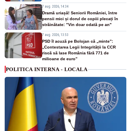
7 aug. 2026, 14:34
Dramă uriașă! Seniorii României, între
pensii mici și dorul de copiii plecați în
străinătate: "Vin doar odată pe an"
7 aug. 2026, 13:53
PSD îl acuză pe Bolojan că „minte”:
„Contestarea Legii Integrității la CCR
riscă să lase România fără 771 de
milioane de euro”
POLITICA INTERNA - LOCALA