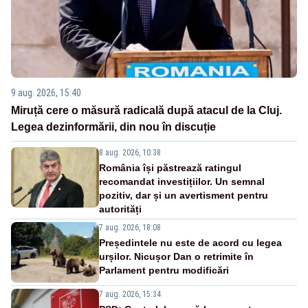
9 aug. 2026, 15:40
Miruță cere o măsură radicală după atacul de la Cluj.
Legea dezinformării, din nou în discuție
8 aug. 2026, 10:38
România își păstrează ratingul
recomandat investițiilor. Un semnal
pozitiv, dar și un avertisment pentru
autorități
7 aug. 2026, 18:08
Președintele nu este de acord cu legea
urșilor. Nicușor Dan o retrimite în
Parlament pentru modificări
7 aug. 2026, 15:34