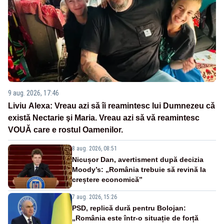
9 aug. 2026, 17:46
Liviu Alexa: Vreau azi sǎ îi reamintesc lui Dumnezeu cǎ
existǎ Nectarie şi Maria. Vreau azi sǎ vǎ reamintesc
VOUǍ care e rostul Oamenilor.
8 aug. 2026, 08:51
Nicușor Dan, avertisment după decizia
Moody’s: „România trebuie să revină la
creștere economică”
7 aug. 2026, 15:26
PSD, replică dură pentru Bolojan:
„România este într-o situație de forță