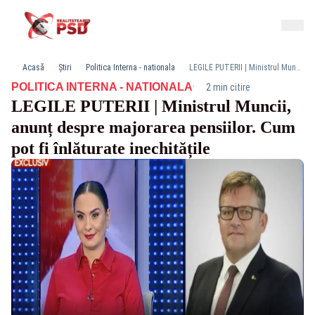
Acasă
Știri
Politica Interna - nationala
LEGILE PUTERII | Ministrul Muncii, anunț despre majorarea pensiilor. Cum pot fi înlăturate inechitățile
·
POLITICA INTERNA - NATIONALA
2 min citire
LEGILE PUTERII | Ministrul Muncii,
anunț despre majorarea pensiilor. Cum
pot fi înlăturate inechitățile