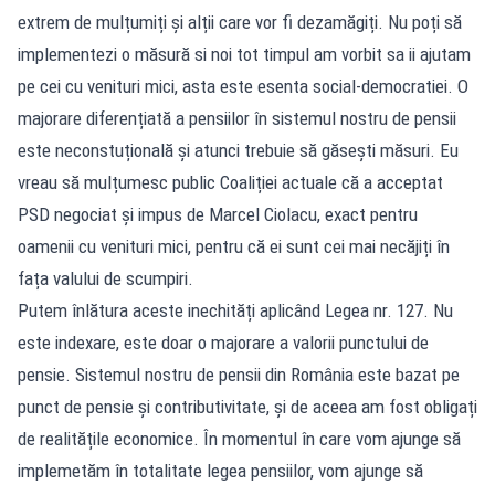
extrem de mulțumiți și alții care vor fi dezamăgiți. Nu poți să
implementezi o măsură si noi tot timpul am vorbit sa ii ajutam
pe cei cu venituri mici, asta este esenta social-democratiei. O
majorare diferențiată a pensiilor în sistemul nostru de pensii
este neconstuțională și atunci trebuie să găsești măsuri. Eu
vreau să mulțumesc public Coaliției actuale că a acceptat
PSD negociat și impus de Marcel Ciolacu, exact pentru
oamenii cu venituri mici, pentru că ei sunt cei mai necăjiți în
fața valului de scumpiri.
Putem înlătura aceste inechități aplicând Legea nr. 127. Nu
este indexare, este doar o majorare a valorii punctului de
pensie. Sistemul nostru de pensii din România este bazat pe
punct de pensie și contributivitate, și de aceea am fost obligați
de realitățile economice. În momentul în care vom ajunge să
implemetăm în totalitate legea pensiilor, vom ajunge să