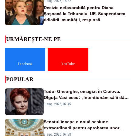
3 aug. 2026, 16:22
Decizie nefavorabilă pentru Diana
Șoșoacă la Tribunalul UE. Suspendarea
ridicării imunității, respinsă
URMĂREȘTE-NE PE
Facebook
YouTube
POPULAR
Tudor Gheorghe, omagiat în Craiova.
Olguța Vasilescu: „Intenționăm să îi dăm
numele lui”
3 aug. 2026, 07:45
Senatul începe o nouă sesiune
extraordinară pentru aprobarea unor
jaloane din PNRR
3 aug. 2026, 07:58