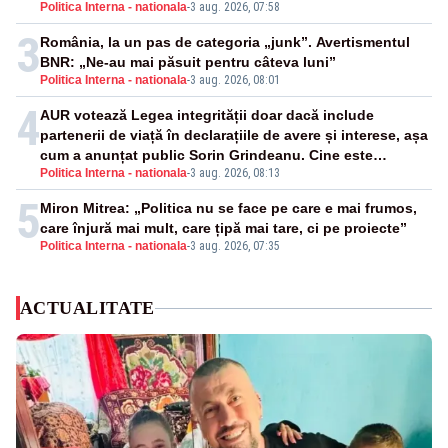
Politica Interna - nationala
-
3 aug. 2026, 07:58
3
România, la un pas de categoria „junk”. Avertismentul
BNR: „Ne-au mai păsuit pentru câteva luni”
Politica Interna - nationala
-
3 aug. 2026, 08:01
4
AUR votează Legea integrității doar dacă include
partenerii de viață în declarațiile de avere și interese, așa
cum a anunțat public Sorin Grindeanu. Cine este
Politica Interna - nationala
-
3 aug. 2026, 08:13
incompatibil sau în conflict de interese trebuie să plece
din funcție: fără excepții!
5
Miron Mitrea: „Politica nu se face pe care e mai frumos,
care înjură mai mult, care țipă mai tare, ci pe proiecte”
Politica Interna - nationala
-
3 aug. 2026, 07:35
ACTUALITATE