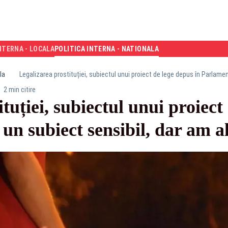
NTERNA - LOCALA
POLITICA INTERNA - NATIONALA
la
2 min citire
tuției, subiectul unui proiect
un subiect sensibil, dar am 