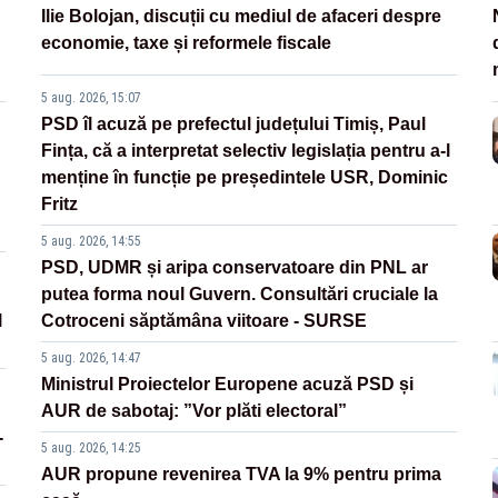
Ilie Bolojan, discuții cu mediul de afaceri despre
economie, taxe și reformele fiscale
5 aug. 2026, 15:07
PSD îl acuză pe prefectul județului Timiș, Paul
Fința, că a interpretat selectiv legislația pentru a-l
menține în funcție pe președintele USR, Dominic
Fritz
5 aug. 2026, 14:55
PSD, UDMR și aripa conservatoare din PNL ar
putea forma noul Guvern. Consultări cruciale la
l
Cotroceni săptămâna viitoare - SURSE
5 aug. 2026, 14:47
Ministrul Proiectelor Europene acuză PSD și
AUR de sabotaj: ”Vor plăti electoral”
-
5 aug. 2026, 14:25
AUR propune revenirea TVA la 9% pentru prima