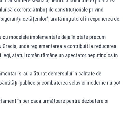
 cu transmitere sexuală, pentru a combate exploatarea
ui să exercite atribuţiile constituţionale privind
siguranţa cetăţenilor”, arată iniţiatorul în expunerea de
iva cu modelele implementate deja în state precum
u Grecia, unde reglementarea a contribuit la reducerea
unei legi, statul român rămâne un spectator neputincios în
amentari s-au alăturat demersului în calitate de
ea sănătății publice și combaterea sclaviei moderne nu pot
rlament în perioada următoare pentru dezbatere și