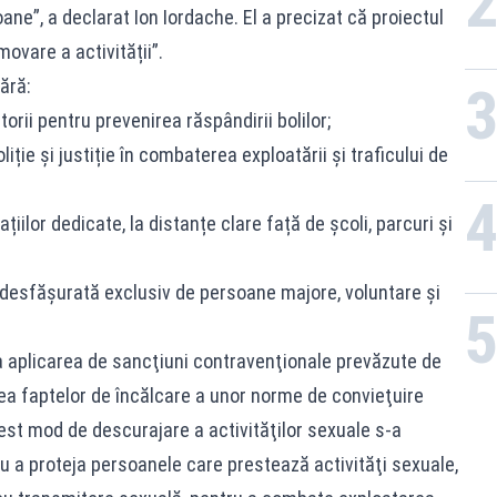
ane”, a declarat Ion Iordache. El a precizat că proiectul
ovare a activității”.
ără:
orii pentru prevenirea răspândirii bolilor;
ție și justiție în combaterea exploatării și traficului de
țiilor dedicate, la distanțe clare față de școli, parcuri și
ie desfășurată exclusiv de persoane majore, voluntare și
la aplicarea de sancţiuni contravenţionale prevăzute de
a faptelor de încălcare a unor norme de convieţuire
 Acest mod de descurajare a activităţilor sexuale s-a
tru a proteja persoanele care prestează activităţi sexuale,