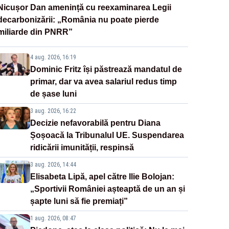
Nicușor Dan amenință cu reexaminarea Legii
decarbonizării: „România nu poate pierde
miliarde din PNRR”
4 aug. 2026, 16:19
Dominic Fritz își păstrează mandatul de
primar, dar va avea salariul redus timp
de șase luni
3 aug. 2026, 16:22
Decizie nefavorabilă pentru Diana
Șoșoacă la Tribunalul UE. Suspendarea
ridicării imunității, respinsă
3 aug. 2026, 14:44
Elisabeta Lipă, apel către Ilie Bolojan:
„Sportivii României așteaptă de un an și
șapte luni să fie premiați”
1 aug. 2026, 08:47