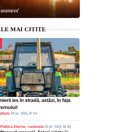
s asumarea”
LE MAI CITITE
ierii ies în stradă, astăzi, în fața
ernului!
litate
·
30 iul. 2026, 07:54
Politica Interna - nationala
-
30 iul. 2026, 08:00