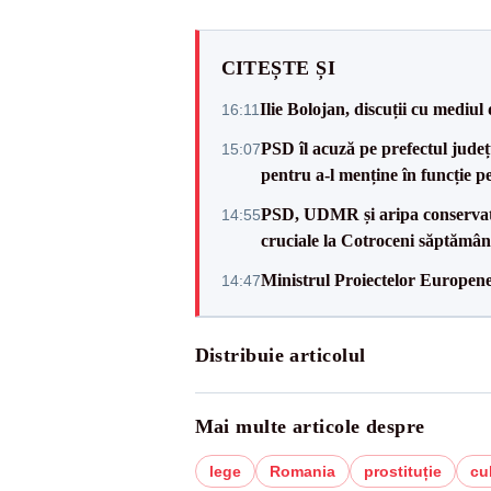
CITEȘTE ȘI
Ilie Bolojan, discuții cu mediul
16:11
PSD îl acuză pe prefectul județu
15:07
pentru a-l menține în funcție 
PSD, UDMR și aripa conservat
14:55
cruciale la Cotroceni săptămâ
Ministrul Proiectelor Europene
14:47
Distribuie articolul
Mai multe articole despre
lege
Romania
prostituție
cu