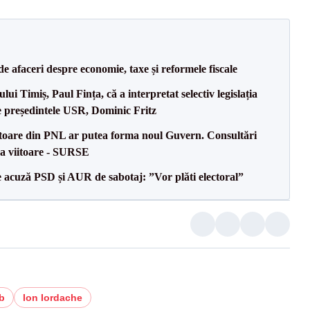
 de afaceri despre economie, taxe și reformele fiscale
lui Timiș, Paul Fința, că a interpretat selectiv legislația
pe președintele USR, Dominic Fritz
oare din PNL ar putea forma noul Guvern. Consultări
na viitoare - SURSE
 acuză PSD și AUR de sabotaj: ”Vor plăti electoral”
b
Ion Iordache