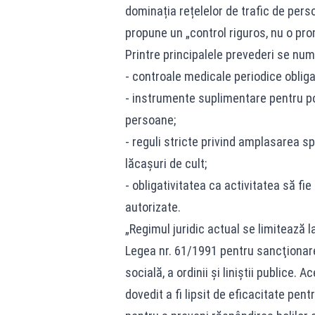
dominația rețelelor de trafic de perso
propune un „control riguros, nu o prom
Printre principalele prevederi se num
- controale medicale periodice obligat
- instrumente suplimentare pentru poli
persoane;
- reguli stricte privind amplasarea spa
lăcașuri de cult;
- obligativitatea ca activitatea să f
autorizate.
„Regimul juridic actual se limitează 
Legea nr. 61/1991 pentru sancţionare
socială, a ordinii şi liniştii publice.
dovedit a fi lipsit de eficacitate pen