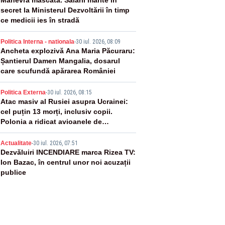
2
Manevră mascată. Salarii mărite în
secret la Ministerul Dezvoltării în timp
ce medicii ies în stradă
3
Politica Interna - nationala
-
30 iul. 2026, 08:09
Ancheta explozivă Ana Maria Păcuraru:
Șantierul Damen Mangalia, dosarul
care scufundă apărarea României
4
Politica Externa
-
30 iul. 2026, 08:15
Atac masiv al Rusiei asupra Ucrainei:
cel puțin 13 morți, inclusiv copii.
Polonia a ridicat avioanele de
vânătoare
5
Actualitate
-
30 iul. 2026, 07:51
Dezvăluiri INCENDIARE marca Rizea TV:
Ion Bazac, în centrul unor noi acuzații
publice