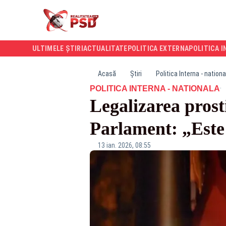
ULTIMELE ȘTIRI
ACTUALITATE
POLITICA EXTERNA
POLITICA I
Acasă
Știri
Politica Interna - nationa
·
POLITICA INTERNA - NATIONALA
Legalizarea prosti
Parlament: „Este 
13 ian. 2026, 08:55