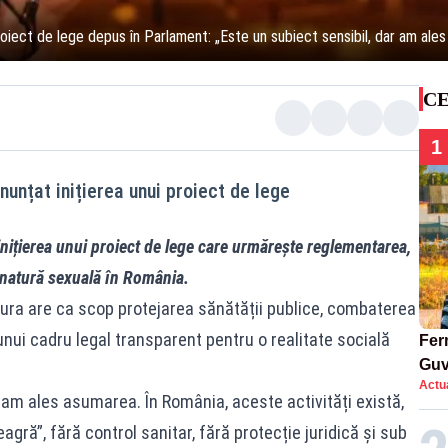
proiect de lege depus în Parlament: „Este un subiect sensibil, dar am ale
CE
1
unțat inițierea unui proiect de lege
nițierea unui proiect de lege care urmărește reglementarea,
e natură sexuală în România.
ura are ca scop protejarea sănătății publice, combaterea
unui cadru legal transparent pentru o realitate socială
Ferm
Guv
Actua
r am ales asumarea. În România, aceste activități există,
gră”, fără control sanitar, fără protecție juridică și sub