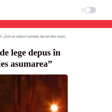
Schimba tema
Legalizarea prostituției, subiectul unui proiect de lege depus în Parlament: „Este un subiect sensibil, dar am ales asumarea”
 de lege depus în
ales asumarea”