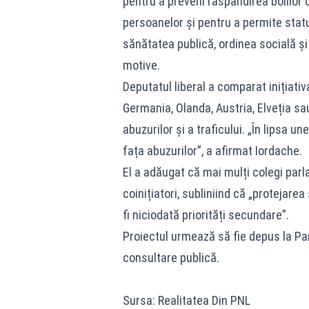
pentru a preveni răspândirea bolilor
persoanelor şi pentru a permite statul
sănătatea publică, ordinea socială şi 
motive.
Deputatul liberal a comparat inițiat
Germania, Olanda, Austria, Elveția sa
abuzurilor și a traficului. „În lipsa 
fața abuzurilor”, a afirmat Iordache.
El a adăugat că mai mulți colegi parl
coinițiatori, subliniind că „protejar
fi niciodată priorități secundare”.
Proiectul urmează să fie depus la Pa
consultare publică.
Sursa: Realitatea Din PNL