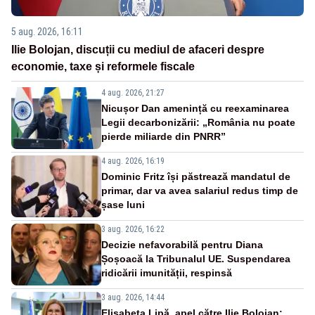
5 aug. 2026, 16:11
Ilie Bolojan, discuții cu mediul de afaceri despre
economie, taxe și reformele fiscale
4 aug. 2026, 21:27
Nicușor Dan amenință cu reexaminarea
Legii decarbonizării: „România nu poate
pierde miliarde din PNRR”
4 aug. 2026, 16:19
Dominic Fritz își păstrează mandatul de
primar, dar va avea salariul redus timp de
șase luni
3 aug. 2026, 16:22
Decizie nefavorabilă pentru Diana
Șoșoacă la Tribunalul UE. Suspendarea
ridicării imunității, respinsă
3 aug. 2026, 14:44
Elisabeta Lipă, apel către Ilie Bolojan: