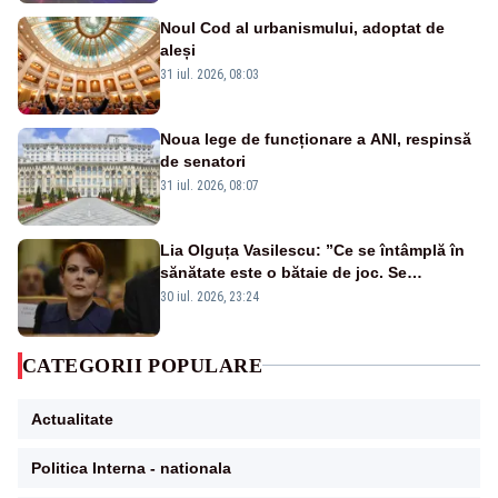
Noul Cod al urbanismului, adoptat de
aleși
31 iul. 2026, 08:03
Noua lege de funcționare a ANI, respinsă
de senatori
31 iul. 2026, 08:07
Lia Olguța Vasilescu: ”Ce se întâmplă în
sănătate este o bătaie de joc. Se
guvernează extraordinar de prost”
30 iul. 2026, 23:24
CATEGORII POPULARE
Actualitate
Politica Interna - nationala