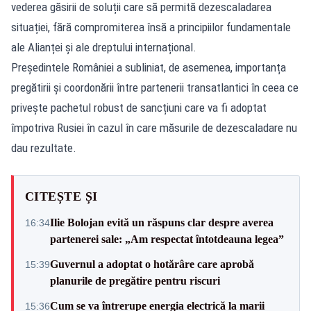
vederea găsirii de soluții care să permită dezescaladarea
situației, fără compromiterea însă a principiilor fundamentale
ale Alianței și ale dreptului internațional.
Președintele României a subliniat, de asemenea, importanța
pregătirii și coordonării între partenerii transatlantici în ceea ce
privește pachetul robust de sancțiuni care va fi adoptat
împotriva Rusiei în cazul în care măsurile de dezescaladare nu
dau rezultate.
CITEȘTE ȘI
Ilie Bolojan evită un răspuns clar despre averea
16:34
partenerei sale: „Am respectat întotdeauna legea”
Guvernul a adoptat o hotărâre care aprobă
15:39
planurile de pregătire pentru riscuri
Cum se va întrerupe energia electrică la marii
15:36