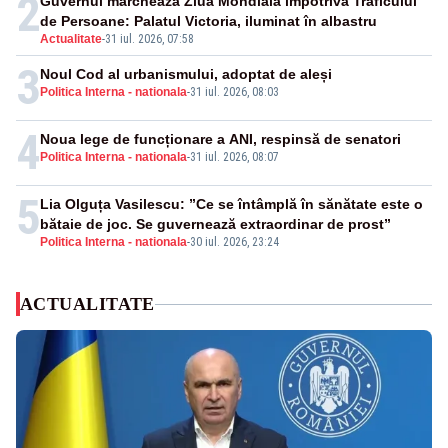
2
Guvernul marchează Ziua Mondială împotriva Traficului
de Persoane: Palatul Victoria, iluminat în albastru
Actualitate
-
31 iul. 2026, 07:58
3
Noul Cod al urbanismului, adoptat de aleși
Politica Interna - nationala
-
31 iul. 2026, 08:03
4
Noua lege de funcționare a ANI, respinsă de senatori
Politica Interna - nationala
-
31 iul. 2026, 08:07
5
Lia Olguța Vasilescu: ”Ce se întâmplă în sănătate este o
bătaie de joc. Se guvernează extraordinar de prost”
Politica Interna - nationala
-
30 iul. 2026, 23:24
ACTUALITATE