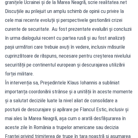
granițele Ucrainei și de la Marea Neagră, scrie realitatea.net
Discuțiile au prilejuit un amplu schimb de opinii cu privire la
cele mai recente evoluții și perspectivele gestionării crizei
curente de securitate. Au fost prezentate evaluări și concluzii
în urma dialogului recent cu partea rusă și au fost analizați
pașii următori care trebuie avuți în vedere, inclusiv măsurile
cuprinzătoare de răspuns, necesare pentru creșterea nivelului
securității pe continentul european și descurajarea utilizării
forței militare.
În intervenția sa, Președintele Klaus Iohannis a subliniat
importanța coordonării strânse și a unității în aceste momente
și a salutat deciziile luate la nivel aliat de consolidare a
posturii de descurajare și apărare pe Flancul Estic, inclusiv și
mai ales la Marea Neagră, așa cum o arată desfășurarea în
aceste zile în România a trupelor americane sau decizia
Franței privind trimiterea de trupe în țara noastră și asumarea