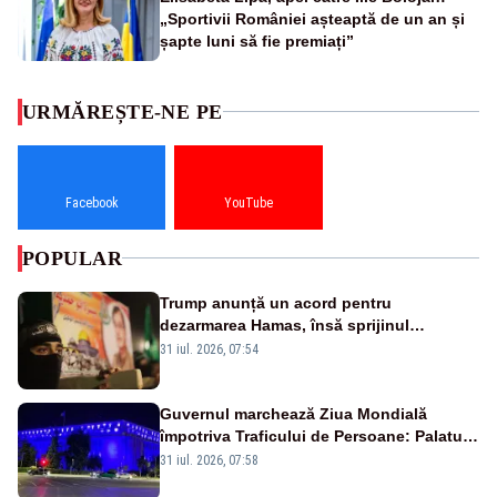
„Sportivii României așteaptă de un an și
șapte luni să fie premiați”
URMĂREȘTE-NE PE
Facebook
YouTube
POPULAR
Trump anunță un acord pentru
dezarmarea Hamas, însă sprijinul
Israelului rămâne incert
31 iul. 2026, 07:54
Guvernul marchează Ziua Mondială
împotriva Traficului de Persoane: Palatul
Victoria, iluminat în albastru
31 iul. 2026, 07:58