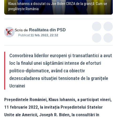
Klaus Iohannis a discutat cu Joe Biden CRIZA de la graniță: Cum se
pregătește România
Realitatea din PSD
Scris de
Publicat:
11 feb. 2022, 22:32
Convorbirea liderilor europeni și transatlantici a avut
loc la finalul unei săptămâni intense de eforturi
politico-diplomatice, având ca obiectiv
dezescaladarea situației tensionate de la granițele
Ucrainei
Președintele României, Klaus Iohannis, a participat vineri,
11 februarie 2022, la invitația Președintelui Statelor
Unite ale Americii, Joseph R. Biden, la consultări în