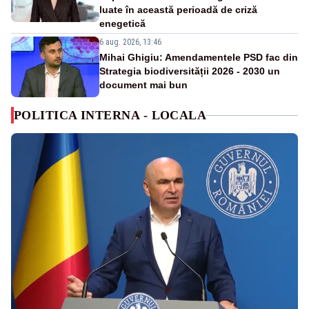
luate în această perioadă de criză
enegetică
6 aug. 2026, 13:46
Mihai Ghigiu: Amendamentele PSD fac din
Strategia biodiversității 2026 - 2030 un
document mai bun
POLITICA INTERNA - LOCALA