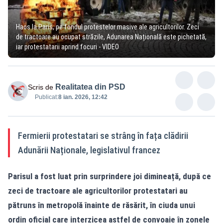
Haos la Paris, pe fondul protestelor masive ale agricultorilor. Zeci
de tractoare au ocupat străzile, Adunarea Națională este pichetată,
iar protestatarii aprind focuri - VIDEO
Realitatea din PSD
Scris de
Publicat:
8 ian. 2026, 12:42
Fermierii protestatari se strâng în fața clădirii
Adunării Naționale, legislativul francez
Parisul a fost luat prin surprindere joi dimineață, după ce
zeci de tractoare ale agricultorilor protestatari au
pătruns în metropolă înainte de răsărit, în ciuda unui
ordin oficial care interzicea astfel de convoaie în zonele