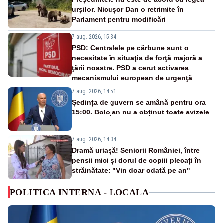
urșilor. Nicușor Dan o retrimite în
Parlament pentru modificări
7 aug. 2026, 15:34
PSD: Centralele pe cărbune sunt o
necesitate în situaţia de forţă majoră a
ţării noastre. PSD a cerut activarea
mecanismului european de urgenţă
7 aug. 2026, 14:51
Ședința de guvern se amână pentru ora
15:00. Bolojan nu a obținut toate avizele
7 aug. 2026, 14:34
Dramă uriașă! Seniorii României, între
pensii mici și dorul de copiii plecați în
străinătate: "Vin doar odată pe an"
POLITICA INTERNA - LOCALA