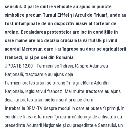
sensibil. O parte dintre vehicule au ajuns în puncte
simbolice precum Turnul Eiffel și Arcul de Triumf, unde au
fost întâmpinate de un dispozitiv masiv al forțelor de
ordine. Escaladarea protestelor are loc în condițiile în
care mâine are loc decizia crucială la vârful UE privind
acordul Mercosur, care i-ar îngropa nu doar pe agricultorii
francezi, ci și pe cei din România.
UPDATE 12:00 - Fermierii se îndreaptă spre Adunarea
Națională, tractoarele au ajuns deja
Fermierii protestatari se strâng în fața clădirii Adunării
Naționale, legislativul francez. Mai multe tractoare au ajuns
deja, iar protestatari pietoni sunt și ei pe drum.
Întrebat la BFM-TV despre modul în care ar putea fi primiți, în
condițiile în care fermierii își reafirmă dorința de a discuta cu
președinta Adunării Naționale și cu președintele Senatului, un