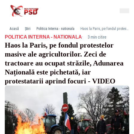
Acasă
Știri
Politica Interna - nationala
Haos la Paris, pe fondul protestelor masive ale agricultorilor. Zeci de tractoare au ocupat străzile, Adunarea Națională este pichetată, iar protestatarii aprind focuri - VIDEO
·
POLITICA INTERNA - NATIONALA
3 min citire
Haos la Paris, pe fondul protestelor
masive ale agricultorilor. Zeci de
tractoare au ocupat străzile, Adunarea
Națională este pichetată, iar
protestatarii aprind focuri - VIDEO