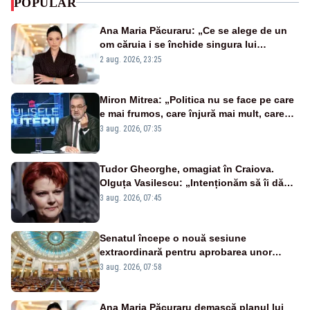
POPULAR
Ana Maria Păcuraru: „Ce se alege de un
om căruia i se închide singura lui
portiță?”
2 aug. 2026, 23:25
Miron Mitrea: „Politica nu se face pe care
e mai frumos, care înjură mai mult, care
țipă mai tare, ci pe proiecte”
3 aug. 2026, 07:35
Tudor Gheorghe, omagiat în Craiova.
Olguța Vasilescu: „Intenționăm să îi dăm
numele lui”
3 aug. 2026, 07:45
Senatul începe o nouă sesiune
extraordinară pentru aprobarea unor
jaloane din PNRR
3 aug. 2026, 07:58
Ana Maria Păcuraru demască planul lui