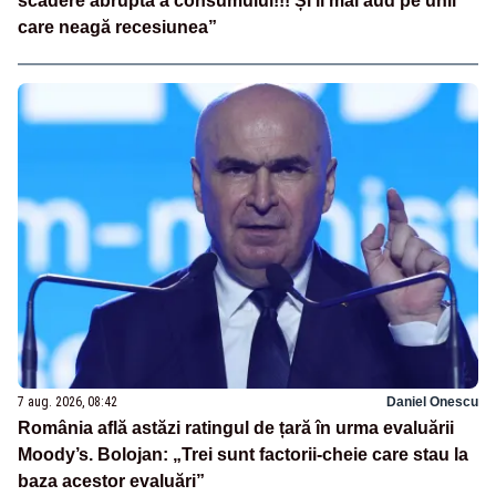
scădere abruptă a consumului!!! Și îi mai aud pe unii
care neagă recesiunea”
7 aug. 2026, 08:42
Daniel Onescu
România află astăzi ratingul de țară în urma evaluării
Moody’s. Bolojan: „Trei sunt factorii-cheie care stau la
baza acestor evaluări”