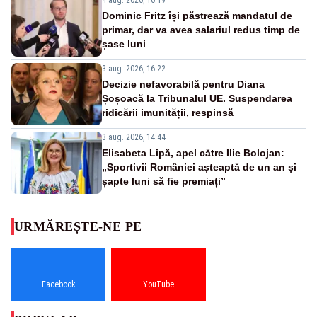
Dominic Fritz își păstrează mandatul de
primar, dar va avea salariul redus timp de
șase luni
3 aug. 2026, 16:22
Decizie nefavorabilă pentru Diana
Șoșoacă la Tribunalul UE. Suspendarea
ridicării imunității, respinsă
3 aug. 2026, 14:44
Elisabeta Lipă, apel către Ilie Bolojan:
„Sportivii României așteaptă de un an și
șapte luni să fie premiați”
URMĂREȘTE-NE PE
Facebook
YouTube