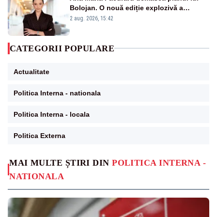
Bolojan. O nouă ediție explozivă a
emisiunii „Miza Zilei” la Realitatea PLUS
2 aug. 2026, 15:42
CATEGORII POPULARE
Actualitate
Politica Interna - nationala
Politica Interna - locala
Politica Externa
MAI MULTE ȘTIRI DIN
POLITICA INTERNA -
NATIONALA