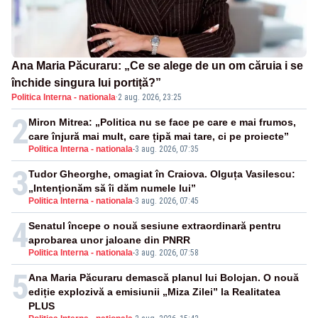
Ana Maria Păcuraru: „Ce se alege de un om căruia i se
închide singura lui portiță?”
Politica Interna - nationala
·
2 aug. 2026, 23:25
2
Miron Mitrea: „Politica nu se face pe care e mai frumos,
care înjură mai mult, care țipă mai tare, ci pe proiecte”
Politica Interna - nationala
-
3 aug. 2026, 07:35
3
Tudor Gheorghe, omagiat în Craiova. Olguța Vasilescu:
„Intenționăm să îi dăm numele lui”
Politica Interna - nationala
-
3 aug. 2026, 07:45
4
Senatul începe o nouă sesiune extraordinară pentru
aprobarea unor jaloane din PNRR
Politica Interna - nationala
-
3 aug. 2026, 07:58
5
Ana Maria Păcuraru demască planul lui Bolojan. O nouă
ediție explozivă a emisiunii „Miza Zilei” la Realitatea
PLUS