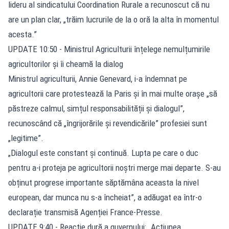
lideru al sindicatului Coordination Rurale a recunoscut că nu
are un plan clar, „trăim lucrurile de la o oră la alta în momentul
acesta.”
UPDATE 10:50 - Ministrul Agriculturii înțelege nemulțumirile
agricultorilor și îi cheamă la dialog
Ministrul agriculturii, Annie Genevard, i-a îndemnat pe
agricultorii care protestează la Paris și în mai multe orașe „să
păstreze calmul, simțul responsabilității și dialogul”,
recunoscând că „îngrijorările și revendicările” profesiei sunt
„legitime”.
„Dialogul este constant și continuă. Lupta pe care o duc
pentru a-i proteja pe agricultorii noștri merge mai departe. S-au
obținut progrese importante săptămâna aceasta la nivel
european, dar munca nu s-a încheiat”, a adăugat ea într-o
declarație transmisă Agenției France-Presse.
UPDATE 9:40 - Reacție dură a guvernului: „Acțiunea