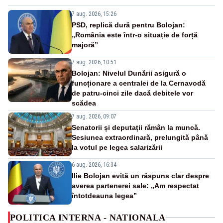
7 aug. 2026, 15:26
PSD, replică dură pentru Bolojan:
„România este într-o situație de forță
majoră”
7 aug. 2026, 10:51
Bolojan: Nivelul Dunării asigură o
funcționare a centralei de la Cernavodă
de patru-cinci zile dacă debitele vor
scădea
7 aug. 2026, 09:07
Senatorii și deputații rămân la muncă.
Sesiunea extraordinară, prelungită până
la votul pe legea salarizării
6 aug. 2026, 16:34
Ilie Bolojan evită un răspuns clar despre
averea partenerei sale: „Am respectat
întotdeauna legea”
POLITICA INTERNA - NATIONALA