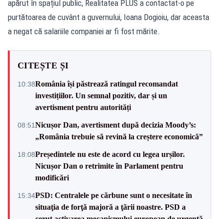
apărut în spațiul public, Realitatea PLUS a contactat-o pe
purtătoarea de cuvânt a guvernului, Ioana Dogioiu, dar aceasta
a negat că salariile companiei ar fi fost mărite.
CITEȘTE ȘI
România își păstrează ratingul recomandat
10:38
investițiilor. Un semnal pozitiv, dar și un
avertisment pentru autorități
Nicușor Dan, avertisment după decizia Moody’s:
08:51
„România trebuie să revină la creștere economică”
Președintele nu este de acord cu legea urșilor.
18:08
Nicușor Dan o retrimite în Parlament pentru
modificări
PSD: Centralele pe cărbune sunt o necesitate în
15:34
situaţia de forţă majoră a ţării noastre. PSD a
cerut activarea mecanismului european de urgenţă