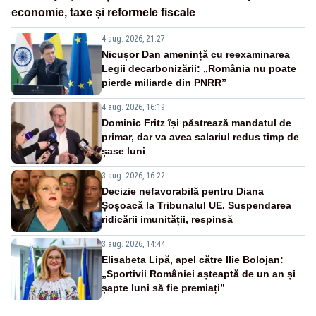
economie, taxe și reformele fiscale
4 aug. 2026, 21:27
Nicușor Dan amenință cu reexaminarea
Legii decarbonizării: „România nu poate
pierde miliarde din PNRR”
4 aug. 2026, 16:19
Dominic Fritz își păstrează mandatul de
primar, dar va avea salariul redus timp de
șase luni
3 aug. 2026, 16:22
Decizie nefavorabilă pentru Diana
Șoșoacă la Tribunalul UE. Suspendarea
ridicării imunității, respinsă
3 aug. 2026, 14:44
Elisabeta Lipă, apel către Ilie Bolojan:
„Sportivii României așteaptă de un an și
șapte luni să fie premiați”