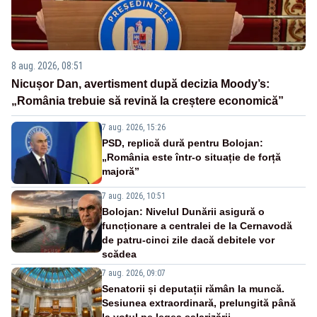
8 aug. 2026, 08:51
Nicușor Dan, avertisment după decizia Moody’s:
„România trebuie să revină la creștere economică”
7 aug. 2026, 15:26
PSD, replică dură pentru Bolojan:
„România este într-o situație de forță
majoră”
7 aug. 2026, 10:51
Bolojan: Nivelul Dunării asigură o
funcționare a centralei de la Cernavodă
de patru-cinci zile dacă debitele vor
scădea
7 aug. 2026, 09:07
Senatorii și deputații rămân la muncă.
Sesiunea extraordinară, prelungită până