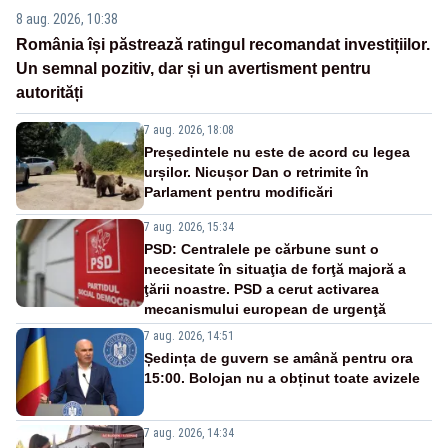
8 aug. 2026, 10:38
România își păstrează ratingul recomandat investițiilor.
Un semnal pozitiv, dar și un avertisment pentru
autorități
7 aug. 2026, 18:08
Președintele nu este de acord cu legea
urșilor. Nicușor Dan o retrimite în
Parlament pentru modificări
7 aug. 2026, 15:34
PSD: Centralele pe cărbune sunt o
necesitate în situaţia de forţă majoră a
ţării noastre. PSD a cerut activarea
mecanismului european de urgenţă
7 aug. 2026, 14:51
Ședința de guvern se amână pentru ora
15:00. Bolojan nu a obținut toate avizele
7 aug. 2026, 14:34