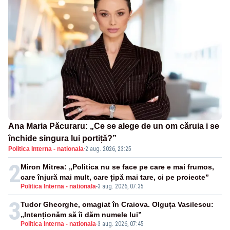
Ana Maria Păcuraru: „Ce se alege de un om căruia i se
închide singura lui portiță?”
Politica Interna - nationala
·
2 aug. 2026, 23:25
2
Miron Mitrea: „Politica nu se face pe care e mai frumos,
care înjură mai mult, care țipă mai tare, ci pe proiecte”
Politica Interna - nationala
-
3 aug. 2026, 07:35
3
Tudor Gheorghe, omagiat în Craiova. Olguța Vasilescu:
„Intenționăm să îi dăm numele lui”
Politica Interna - nationala
-
3 aug. 2026, 07:45