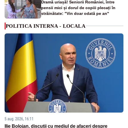
Dramă uriașă! Seniorii României, între
pensii mici și dorul de copiii plecați în
străinătate: "Vin doar odată pe an"
POLITICA INTERNA - LOCALA
5 aug. 2026, 16:11
Ilie Bolojan, discuții cu mediul de afaceri despre