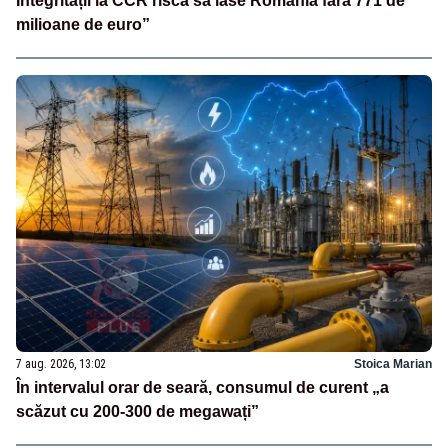
Integrității la CCR riscă să lase România fără 771 de
milioane de euro”
7 aug. 2026, 13:02
Stoica Marian
În intervalul orar de seară, consumul de curent „a
scăzut cu 200-300 de megawați”