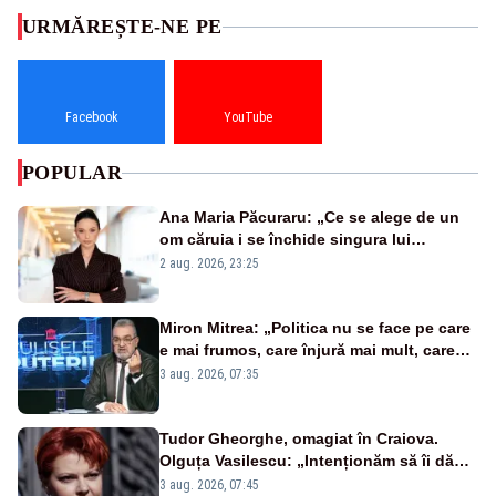
URMĂREȘTE-NE PE
Facebook
YouTube
POPULAR
Ana Maria Păcuraru: „Ce se alege de un
om căruia i se închide singura lui
portiță?”
2 aug. 2026, 23:25
Miron Mitrea: „Politica nu se face pe care
e mai frumos, care înjură mai mult, care
țipă mai tare, ci pe proiecte”
3 aug. 2026, 07:35
Tudor Gheorghe, omagiat în Craiova.
Olguța Vasilescu: „Intenționăm să îi dăm
numele lui”
3 aug. 2026, 07:45