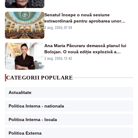
Senatul începe o nouă sesiune
extraordinară pentru aprobarea unor
jaloane din PNRR
3 aug. 2026, 07:58
Ana Maria Păcuraru demască planul lui
Bolojan. O nouă ediție explozivă a
emisiunii „Miza Zilei” la Realitatea PLUS
2 aug. 2026, 15:42
CATEGORII POPULARE
Actualitate
Politica Interna - nationala
Politica Interna - locala
Politica Externa