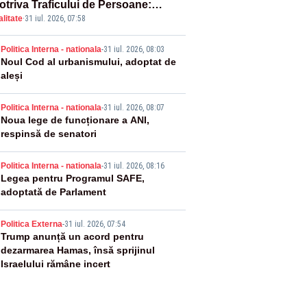
otriva Traficului de Persoane:
litate
·
31 iul. 2026, 07:58
tul Victoria, iluminat în albastru
2
Politica Interna - nationala
-
31 iul. 2026, 08:03
Noul Cod al urbanismului, adoptat de
aleși
3
Politica Interna - nationala
-
31 iul. 2026, 08:07
Noua lege de funcționare a ANI,
respinsă de senatori
4
Politica Interna - nationala
-
31 iul. 2026, 08:16
Legea pentru Programul SAFE,
adoptată de Parlament
5
Politica Externa
-
31 iul. 2026, 07:54
Trump anunță un acord pentru
dezarmarea Hamas, însă sprijinul
Israelului rămâne incert