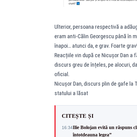
Ulterior, persoana respectivă a adăug
eram anti-Călin Georgescu până în m
înapoi… atunci da, e grav. Foarte grav
Reacțiile vin după ce Nicușor Dan a fă
discurs greu de înțeles, pe alocuri, da
oficial.
Nicușor Dan, discurs plin de gafe la Ti
statului a lăsat
CITEȘTE ȘI
Ilie Bolojan evită un răspuns c
16:34
întotdeauna legea”