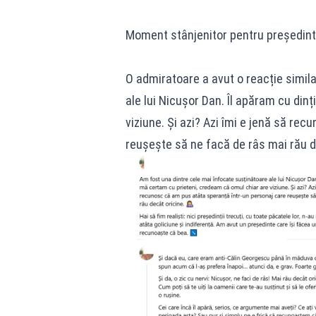
Moment stânjenitor pentru președinte
O admiratoare a avut o reacție simil
ale lui Nicușor Dan. Îl apăram cu din
viziune. Și azi? Azi îmi e jenă să re
reușește să ne facă de râs mai rău d