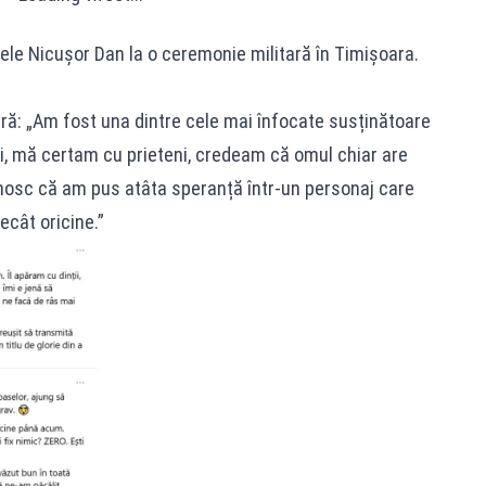
le Nicușor Dan la o ceremonie militară în Timișoara.
ară: „Am fost una dintre cele mai înfocate susținătoare
ții, mă certam cu prieteni, credeam că omul chiar are
cunosc că am pus atâta speranță într-un personaj care
ecât oricine.”