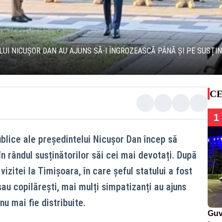
I NICUȘOR DAN AU AJUNS SĂ-I ÎNGROZEASCĂ PÂNĂ ȘI PE SUSȚINĂTO
CE
1
blice ale președintelui Nicușor Dan încep să
n rândul susținătorilor săi cei mai devotați. După
 vizitei la Timișoara, în care șeful statului a fost
au copilărești, mai mulți simpatizanți au ajuns
nu mai fie distribuite.
Guv