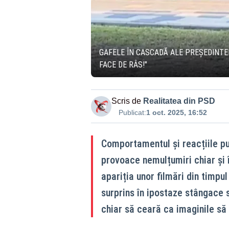
GAFELE ÎN CASCADĂ ALE PREȘEDINTELU
FACE DE RÂS!"
Scris de
Realitatea din PSD
Publicat:
1 oct. 2025, 16:52
Comportamentul și reacțiile pu
provoace nemulțumiri chiar și î
apariția unor filmări din timpul
surprins în ipostaze stângace s
chiar să ceară ca imaginile să 