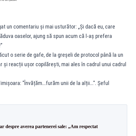
at un comentariu și mai usturător: „Și dacă eu, care
ăduva oaselor, ajung să spun acum că l-aș prefera
!”
cut o serie de gafe, de la greșeli de protocol până la un
r și reacții ușor copilărești, mai ales în cadrul unui cadrul
mișoara: "Învățăm...furăm unii de la alții...". Șeful
lar despre averea partenerei sale: „Am respectat