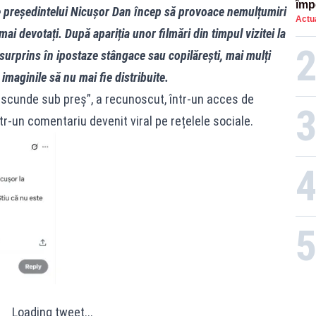
împ
e președintelui Nicușor Dan încep să provoace nemulțumiri
Actua
Pala
 mai devotați. După apariția unor filmări din timpul vizitei la
 surprins în ipostaze stângace sau copilărești, mai mulți
imaginile să nu mai fie distribuite.
ascunde sub preș”, a recunoscut, într-un acces de
ntr-un comentariu devenit viral pe rețelele sociale.
Loading tweet...