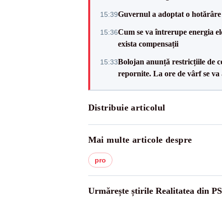
Guvernul a adoptat o hotărâre 
15:39
Cum se va întrerupe energia el
15:36
exista compensații
Bolojan anunță restricțiile de c
15:33
repornite. La ore de vârf se v
Distribuie articolul
Mai multe articole despre
pro
Urmărește știrile Realitatea din P