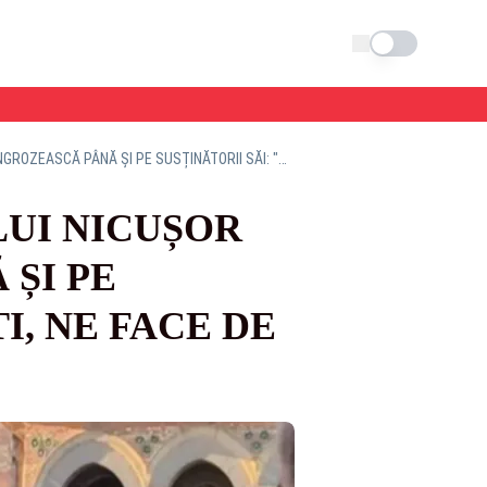
Schimba tema
GAFELE ÎN CASCADĂ ALE PREȘEDINTELUI NICUȘOR DAN AU AJUNS SĂ-I ÎNGROZEASCĂ PÂNĂ ȘI PE SUSȚINĂTORII SĂI: "NU MAI DISTRIBUIȚI, NE FACE DE RÂS!"
LUI NICUȘOR
 ȘI PE
I, NE FACE DE