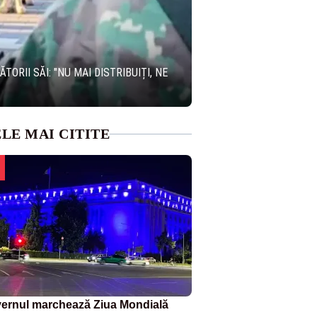
RII SĂI: "NU MAI DISTRIBUIȚI, NE
LE MAI CITITE
ernul marchează Ziua Mondială