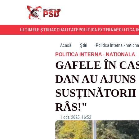
ULTIMELE ȘTIRI
ACTUALITATE
POLITICA EXTERNA
POLITICA I
Acasă
Știri
Politica Interna - nationa
·
POLITICA INTERNA - NATIONALA
GAFELE ÎN CA
DAN AU AJUNS 
SUSȚINĂTORII 
RÂS!"
1 oct. 2025, 16:52