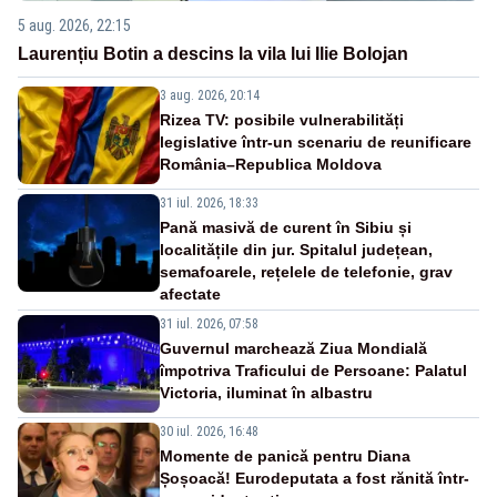
5 aug. 2026, 22:15
Laurențiu Botin a descins la vila lui Ilie Bolojan
3 aug. 2026, 20:14
Rizea TV: posibile vulnerabilități
legislative într-un scenariu de reunificare
România–Republica Moldova
31 iul. 2026, 18:33
Pană masivă de curent în Sibiu și
localitățile din jur. Spitalul județean,
semafoarele, rețelele de telefonie, grav
afectate
31 iul. 2026, 07:58
Guvernul marchează Ziua Mondială
împotriva Traficului de Persoane: Palatul
Victoria, iluminat în albastru
30 iul. 2026, 16:48
Momente de panică pentru Diana
Șoșoacă! Eurodeputata a fost rănită într-