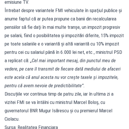
emisiune TV.
Întrebat despre variantele FMI vehiculate în spaţiul publice şi
anume faptul că ar putea propune ca banii din recalcularea
pensiilor să fie daţi în mai multe tranşe, un impozit progresiv
pe salarii, fiind o posibilitatea şi impozitări diferite, 15% impozit
pe toate salariile e o variantă şi altă variantă cu 10% impozit
pentru cei cu salariul până în 6.000 lei net, etc., ministrul PSD
a replicat că:
„Cel mai important mesaj, din punctul meu de
vedere, pe care îl transmit de fiecare dată mediului de afaceri
este acela că anul acesta nu vor creşte taxele şi impozitele,
pentru că avem nevoie de predictibilitate”.
Discuțiile vor continua timp de patru zile, iar în ultima zi a
vizitei FMI se va întâlni cu ministrul Marcel Boloș, cu
guvernatorul BNR Mugur Isărescu și cu premierul Marcel
Ciolacu.
Sursa: Realitatea Financiara