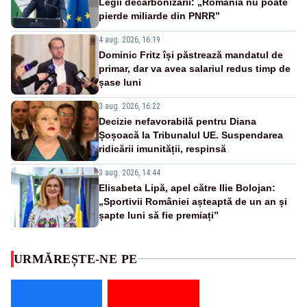
Legii decarbonizării: „România nu poate
pierde miliarde din PNRR”
4 aug. 2026, 16:19
Dominic Fritz își păstrează mandatul de
primar, dar va avea salariul redus timp de
șase luni
3 aug. 2026, 16:22
Decizie nefavorabilă pentru Diana
Șoșoacă la Tribunalul UE. Suspendarea
ridicării imunității, respinsă
3 aug. 2026, 14:44
Elisabeta Lipă, apel către Ilie Bolojan:
„Sportivii României așteaptă de un an și
șapte luni să fie premiați”
URMĂREȘTE-NE PE