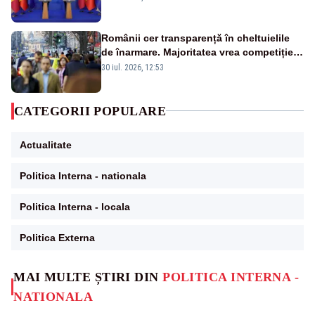
Românii cer transparență în cheltuielile
de înarmare. Majoritatea vrea competiție
reală și industrie locală – SONDAJ
30 iul. 2026, 12:53
CATEGORII POPULARE
Actualitate
Politica Interna - nationala
Politica Interna - locala
Politica Externa
MAI MULTE ȘTIRI DIN
POLITICA INTERNA -
NATIONALA