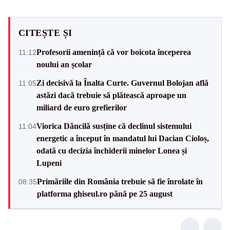
CITEȘTE ȘI
Profesorii amenință că vor boicota începerea
11:12
noului an școlar
Zi decisivă la Înalta Curte. Guvernul Bolojan află
11:05
astăzi dacă trebuie să plătească aproape un
miliard de euro grefierilor
Viorica Dăncilă susține că declinul sistemului
11:04
energetic a început în mandatul lui Dacian Cioloș,
odată cu decizia închiderii minelor Lonea și
Lupeni
Primăriile din România trebuie să fie înrolate în
08:35
platforma ghiseul.ro până pe 25 august