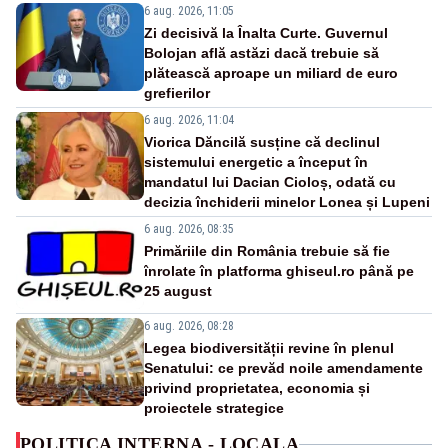
6 aug. 2026, 11:05
Zi decisivă la Înalta Curte. Guvernul
Bolojan află astăzi dacă trebuie să
plătească aproape un miliard de euro
grefierilor
6 aug. 2026, 11:04
Viorica Dăncilă susține că declinul
sistemului energetic a început în
mandatul lui Dacian Cioloș, odată cu
decizia închiderii minelor Lonea și Lupeni
6 aug. 2026, 08:35
Primăriile din România trebuie să fie
înrolate în platforma ghiseul.ro până pe
25 august
6 aug. 2026, 08:28
Legea biodiversității revine în plenul
Senatului: ce prevăd noile amendamente
privind proprietatea, economia și
proiectele strategice
POLITICA INTERNA - LOCALA