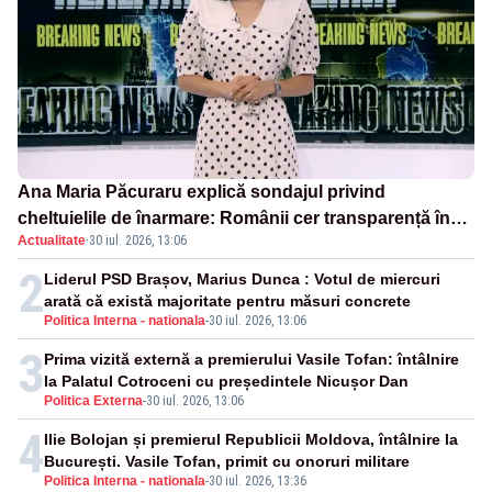
Ana Maria Păcuraru explică sondajul privind
cheltuielile de înarmare: Românii cer transparență în
Actualitate
·
30 iul. 2026, 13:06
achiziții și un echilibru între partenerii externi
2
Liderul PSD Brașov, Marius Dunca : Votul de miercuri
arată că există majoritate pentru măsuri concrete
Politica Interna - nationala
-
30 iul. 2026, 13:06
3
Prima vizită externă a premierului Vasile Tofan: întâlnire
la Palatul Cotroceni cu președintele Nicușor Dan
Politica Externa
-
30 iul. 2026, 13:06
4
Ilie Bolojan și premierul Republicii Moldova, întâlnire la
București. Vasile Tofan, primit cu onoruri militare
Politica Interna - nationala
-
30 iul. 2026, 13:36