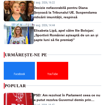
3 aug. 2026, 16:22
Decizie nefavorabilă pentru Diana
Șoșoacă la Tribunalul UE. Suspendarea
ridicării imunității, respinsă
3 aug. 2026, 14:44
Elisabeta Lipă, apel către Ilie Bolojan:
„Sportivii României așteaptă de un an și
șapte luni să fie premiați”
URMĂREȘTE-NE PE
Facebook
YouTube
POPULAR
PSD: Am rezolvat în Parlament ceea ce nu
a putut rezolva Guvernul demis prin
moțiune de cenzură
31 iul. 2026, 19:47