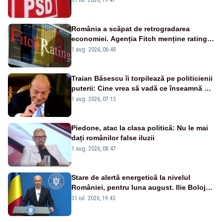
România a scăpat de retrogradarea
economiei. Agenția Fitch menține ratingul
„BBB-” cu perspectivă negativă
1 aug. 2026, 06:48
Traian Băsescu îi torpilează pe politicienii
puterii: Cine vrea să vadă ce înseamnă să
fii prost, se uită la România
1 aug. 2026, 07:13
Piedone, atac la clasa politică: Nu le mai
dați românilor false iluzii
1 aug. 2026, 08:47
Stare de alertă energetică la nivelul
României, pentru luna august. Ilie Bolojan
a anunțat importuri și posibile restricții –
31 iul. 2026, 19:43
VIDEO