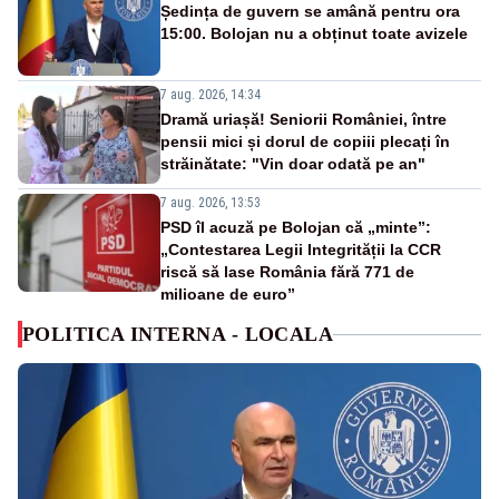
Ședința de guvern se amână pentru ora
15:00. Bolojan nu a obținut toate avizele
7 aug. 2026, 14:34
Dramă uriașă! Seniorii României, între
pensii mici și dorul de copiii plecați în
străinătate: "Vin doar odată pe an"
7 aug. 2026, 13:53
PSD îl acuză pe Bolojan că „minte”:
„Contestarea Legii Integrității la CCR
riscă să lase România fără 771 de
milioane de euro”
POLITICA INTERNA - LOCALA