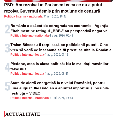
PSD: Am rezolvat în Parlament ceea ce nu a putut
rezolva Guvernul demis prin moțiune de cenzură
Politica Interna - nationala
·
31 iul. 2026, 19:47
2
România a scăpat de retrogradarea economiei. Agenția
Fitch menține ratingul „BBB-” cu perspectivă negativă
Politica Interna - nationala
-
1 aug. 2026, 06:48
3
Traian Băsescu îi torpilează pe politicienii puterii: Cine
vrea să vadă ce înseamnă să fii prost, se uită la România
Politica Interna - locala
-
1 aug. 2026, 07:13
4
Piedone, atac la clasa politică: Nu le mai dați românilor
false iluzii
Politica Interna - locala
-
1 aug. 2026, 08:47
5
Stare de alertă energetică la nivelul României, pentru
luna august. Ilie Bolojan a anunțat importuri și posibile
restricții – VIDEO
Politica Interna - nationala
-
31 iul. 2026, 19:43
ACTUALITATE