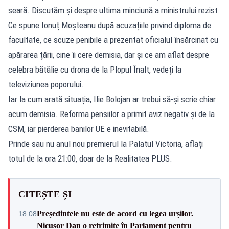
seară. Discutăm și despre ultima minciună a ministrului rezist.
Ce spune Ionuț Moșteanu după acuzațiile privind diploma de
facultate, ce scuze penibile a prezentat oficialul însărcinat cu
apărarea țării, cine îi cere demisia, dar și ce am aflat despre
celebra bătălie cu drona de la Plopul Înalt, vedeți la
televiziunea poporului.
Iar la cum arată situația, Ilie Bolojan ar trebui să-și scrie chiar
acum demisia. Reforma pensiilor a primit aviz negativ și de la
CSM, iar pierderea banilor UE e inevitabilă.
Prinde sau nu anul nou premierul la Palatul Victoria, aflați
totul de la ora 21:00, doar de la Realitatea PLUS.
CITEȘTE ȘI
Președintele nu este de acord cu legea urșilor.
18:08
Nicușor Dan o retrimite în Parlament pentru