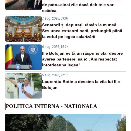
de patru-cinci zile dacă debitele vor
scădea
7 aug. 2026, 09:07
Senatorii și deputații rămân la muncă.
Sesiunea extraordinară, prelungită până
la votul pe legea salarizării
6 aug. 2026, 16:34
Ilie Bolojan evită un răspuns clar despre
averea partenerei sale: „Am respectat
întotdeauna legea”
5 aug. 2026, 22:15
Laurențiu Botin a descins la vila lui Ilie
Bolojan
POLITICA INTERNA - NATIONALA