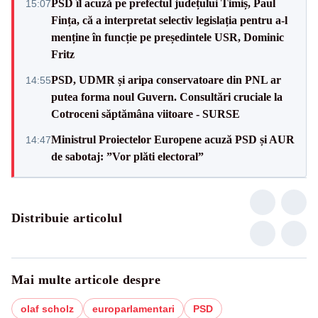
PSD îl acuză pe prefectul județului Timiș, Paul
15:07
Fința, că a interpretat selectiv legislația pentru a-l
menține în funcție pe președintele USR, Dominic
Fritz
PSD, UDMR și aripa conservatoare din PNL ar
14:55
putea forma noul Guvern. Consultări cruciale la
Cotroceni săptămâna viitoare - SURSE
Ministrul Proiectelor Europene acuză PSD și AUR
14:47
de sabotaj: ”Vor plăti electoral”
Distribuie articolul
Mai multe articole despre
olaf scholz
europarlamentari
PSD