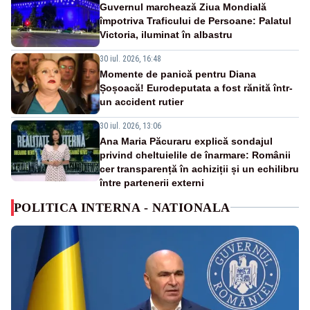
Guvernul marchează Ziua Mondială
împotriva Traficului de Persoane: Palatul
Victoria, iluminat în albastru
30 iul. 2026, 16:48
Momente de panică pentru Diana
Șoșoacă! Eurodeputata a fost rănită într-
un accident rutier
30 iul. 2026, 13:06
Ana Maria Păcuraru explică sondajul
privind cheltuielile de înarmare: Românii
cer transparență în achiziții și un echilibru
între partenerii externi
POLITICA INTERNA - NATIONALA