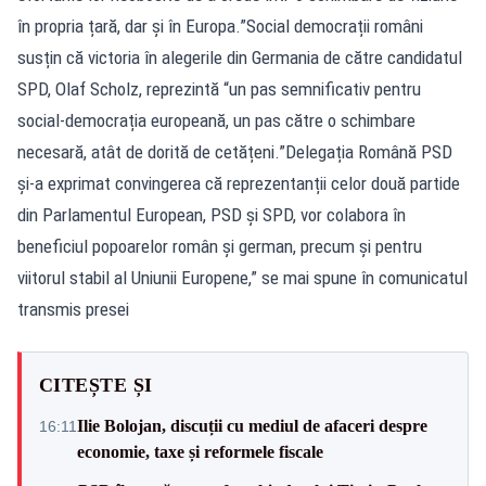
în propria țară, dar și în Europa.”Social democrații români
susțin că victoria în alegerile din Germania de către candidatul
SPD, Olaf Scholz, reprezintă “un pas semnificativ pentru
social-democrația europeană, un pas către o schimbare
necesară, atât de dorită de cetățeni.”Delegația Română PSD
și-a exprimat convingerea că reprezentanții celor două partide
din Parlamentul European, PSD și SPD, vor colabora în
beneficiul popoarelor român şi german, precum şi pentru
viitorul stabil al Uniunii Europene,” se mai spune în comunicatul
transmis presei
CITEȘTE ȘI
Ilie Bolojan, discuții cu mediul de afaceri despre
16:11
economie, taxe și reformele fiscale