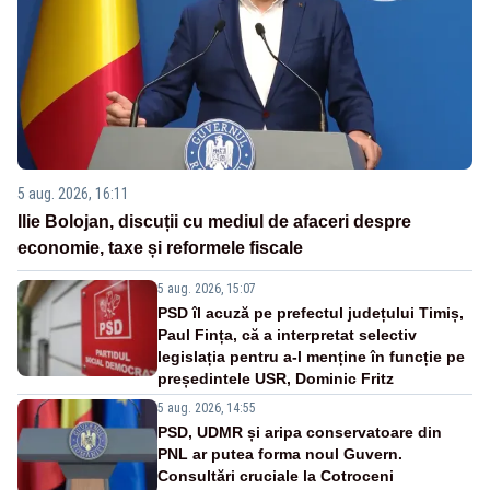
5 aug. 2026, 16:11
Ilie Bolojan, discuții cu mediul de afaceri despre
economie, taxe și reformele fiscale
5 aug. 2026, 15:07
PSD îl acuză pe prefectul județului Timiș,
Paul Fința, că a interpretat selectiv
legislația pentru a-l menține în funcție pe
președintele USR, Dominic Fritz
5 aug. 2026, 14:55
PSD, UDMR și aripa conservatoare din
PNL ar putea forma noul Guvern.
Consultări cruciale la Cotroceni