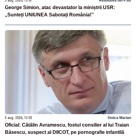
5 aug. 2026, 13:07
Realitatea din PSD
George Simion, atac devastator la miniștrii USR:
„Sunteți UNIUNEA Sabotați România!”
5 aug. 2026, 13:03
Stoica Marian
Oficial: Cătălin Avramescu, fostul consilier al lui Traian
Băsescu, suspect al DIICOT, pe pornografie infantilă