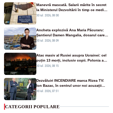
Manevră mascată. Salarii mărite în secret
la Ministerul Dezvoltării în timp ce medicii
ies în stradă
30 iul. 2026, 08:00
Ancheta explozivă Ana Maria Păcuraru:
Șantierul Damen Mangalia, dosarul care
scufundă apărarea României
30 iul. 2026, 08:09
Atac masiv al Rusiei asupra Ucrainei: cel
puțin 13 morți, inclusiv copii. Polonia a
ridicat avioanele de vânătoare
30 iul. 2026, 08:15
Dezvăluiri INCENDIARE marca Rizea TV:
Ion Bazac, în centrul unor noi acuzații
publice
30 iul. 2026, 07:51
CATEGORII POPULARE