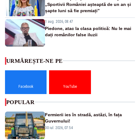
„Sportivii României așteaptă de un an și
șapte luni să fie premiați”
1 aug. 2026, 08:47
Piedone, atac la clasa politică: Nu le mai
dați românilor false iluzii
URMĂREȘTE-NE PE
Facebook
YouTube
POPULAR
Fermierii ies în stradă, astăzi, în fața
Guvernului!
30 iul. 2026, 07:54