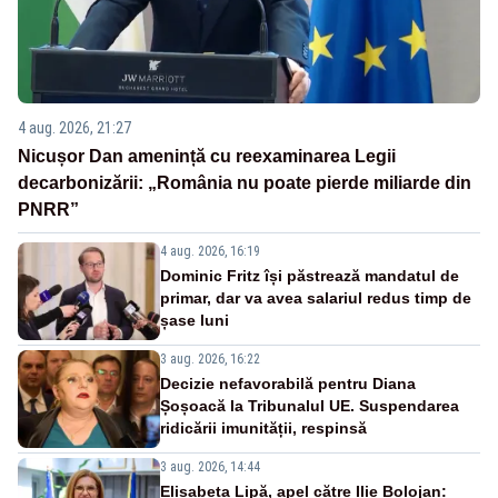
4 aug. 2026, 21:27
Nicușor Dan amenință cu reexaminarea Legii
decarbonizării: „România nu poate pierde miliarde din
PNRR”
4 aug. 2026, 16:19
Dominic Fritz își păstrează mandatul de
primar, dar va avea salariul redus timp de
șase luni
3 aug. 2026, 16:22
Decizie nefavorabilă pentru Diana
Șoșoacă la Tribunalul UE. Suspendarea
ridicării imunității, respinsă
3 aug. 2026, 14:44
Elisabeta Lipă, apel către Ilie Bolojan: