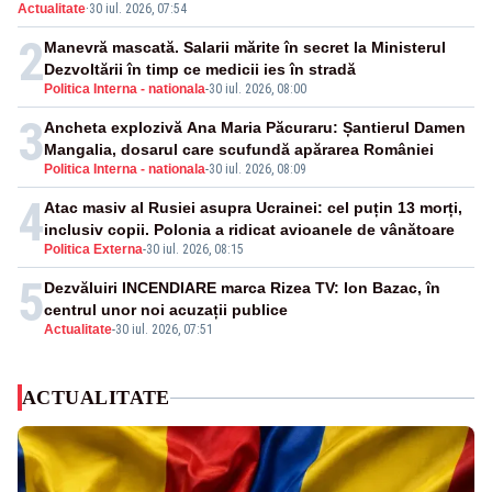
Actualitate
·
30 iul. 2026, 07:54
2
Manevră mascată. Salarii mărite în secret la Ministerul
Dezvoltării în timp ce medicii ies în stradă
Politica Interna - nationala
-
30 iul. 2026, 08:00
3
Ancheta explozivă Ana Maria Păcuraru: Șantierul Damen
Mangalia, dosarul care scufundă apărarea României
Politica Interna - nationala
-
30 iul. 2026, 08:09
4
Atac masiv al Rusiei asupra Ucrainei: cel puțin 13 morți,
inclusiv copii. Polonia a ridicat avioanele de vânătoare
Politica Externa
-
30 iul. 2026, 08:15
5
Dezvăluiri INCENDIARE marca Rizea TV: Ion Bazac, în
centrul unor noi acuzații publice
Actualitate
-
30 iul. 2026, 07:51
ACTUALITATE