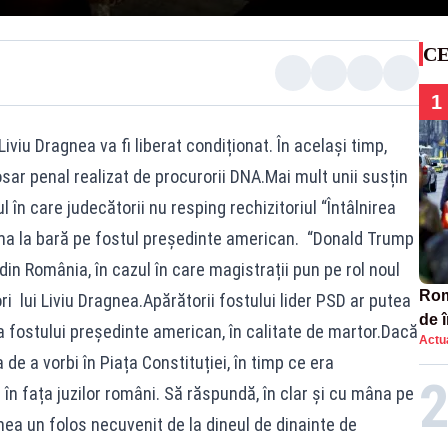
CE
1
iviu Dragnea va fi liberat condiționat. În același timp,
ar penal realizat de procurorii DNA.Mai mult unii susțin
ul în care judecătorii nu resping rechizitoriul “Întâlnirea
ema la bară pe fostul președinte american. “Donald Trump
din România, în cazul în care magistrații pun pe rol noul
Româ
i lui Liviu Dragnea.Apărătorii fostului lider PSD ar putea
de 
a fostului președinte american, în calitate de martor.Dacă
Actua
comp
a de a vorbi în Piața Constituției, în timp ce era
SO
n fața juzilor români. Să răspundă, în clar și cu mâna pe
agnea un folos necuvenit de la dineul de dinainte de