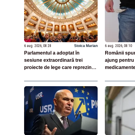
6 aug. 2026, 08:28
Stoica Marian
6 aug. 2026, 08:10
Parlamentul a adoptat în
Românii spun
sesiune extraordinară trei
ajung pentru 
proiecte de lege care reprezintă
medicamente:
jaloane din PNRR
nu trebuie!”