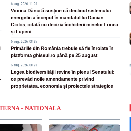
6 aug. 2026, 11:04
Viorica Dăncilă susține că declinul sistemului
energetic a început în mandatul lui Dacian
Cioloș, odată cu decizia închiderii minelor Lonea
și Lupeni
6 aug. 2026, 08:35
l
Primăriile din România trebuie să fie înrolate în
platforma ghiseul.ro până pe 25 august
6 aug. 2026, 08:28
Legea biodiversității revine în plenul Senatului:
-
ce prevăd noile amendamente privind
proprietatea, economia și proiectele strategice
NTERNA - NATIONALA