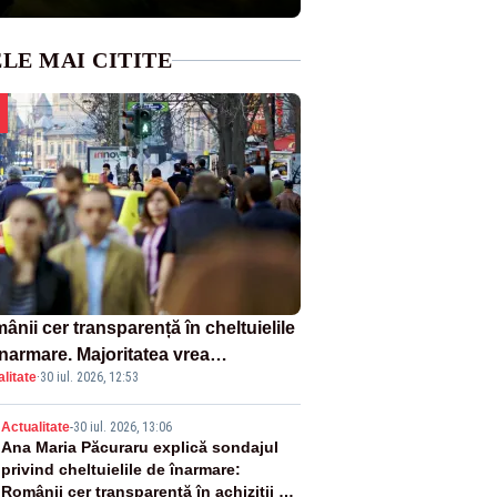
LE MAI CITITE
nii cer transparență în cheltuielile
înarmare. Majoritatea vrea
litate
·
30 iul. 2026, 12:53
etiție reală și industrie locală –
NDAJ
2
Actualitate
-
30 iul. 2026, 13:06
Ana Maria Păcuraru explică sondajul
privind cheltuielile de înarmare:
Românii cer transparență în achiziții și