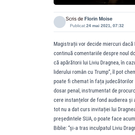
Scris de
Florin Moise
Publicat:
24 mai 2021, 07:32
Magistrații vor decide miercuri dacă L
continuă comentariile despre noul dos
că apărătorii lui Liviu Dragnea, în caz
liderului român cu Trump”, îl pot ch
poate fi chemat în fața judecătorilor 
dosar penal, instrumentat de procuror
cere instanțelor de fond audierea și 
tot nu a dat curs invitației lui Dragne
președintele SUA, o poate face acum î
Biblie: “și-a tras inculpatul Liviu Dr