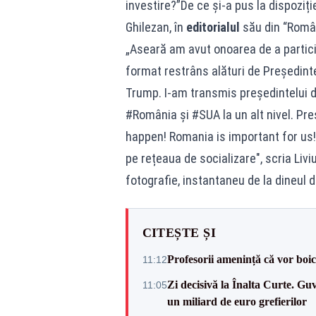
investire?”De ce și-a pus la dispoziți
Ghilezan, în
editorialul
său din “Român
„Aseară am avut onoarea de a partici
format restrâns alături de Președinte
Trump. I-am transmis președintelui d
#România și #SUA la un alt nivel. Pr
happen! Romania is important for us!”
pe rețeaua de socializare", scria Liv
fotografie, instantaneu de la dineul d
CITEȘTE ȘI
Profesorii amenință că vor boic
11:12
Zi decisivă la Înalta Curte. Gu
11:05
un miliard de euro grefierilor