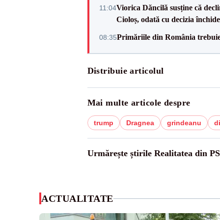
Viorica Dăncilă susține că decl
11:04
Cioloș, odată cu decizia închid
Primăriile din România trebuie 
08:35
Distribuie articolul
Mai multe articole despre
trump
Dragnea
grindeanu
d
Urmărește știrile Realitatea din P
ACTUALITATE