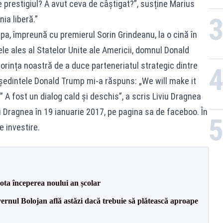
e prestigiul? A avut ceva de câștigat?”, susține Marius
ia liberă.”
pa, împreună cu premierul Sorin Grindeanu, la o cină în
le ales al Statelor Unite ale Americii, domnul Donald
orința noastră de a duce parteneriatul strategic dintre
eședintele Donald Trump mi-a răspuns: „We will make it
 A fost un dialog cald și deschis”, a scris Liviu Dragnea
iu Dragnea în 19 ianuarie 2017, pe pagina sa de faceboo. În
e investire.
ota începerea noului an școlar
vernul Bolojan află astăzi dacă trebuie să plătească aproape