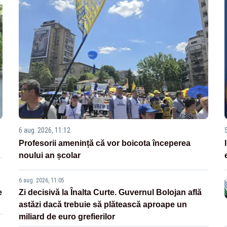
6 aug. 2026, 11:12
Profesorii amenință că vor boicota începerea
noului an școlar
6 aug. 2026, 11:05
e
Zi decisivă la Înalta Curte. Guvernul Bolojan află
astăzi dacă trebuie să plătească aproape un
miliard de euro grefierilor