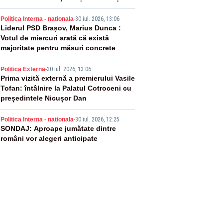
un echilibru între partenerii externi
3
Politica Interna - nationala
-
30 iul. 2026, 13:06
Liderul PSD Brașov, Marius Dunca :
Votul de miercuri arată că există
majoritate pentru măsuri concrete
4
Politica Externa
-
30 iul. 2026, 13:06
Prima vizită externă a premierului Vasile
Tofan: întâlnire la Palatul Cotroceni cu
președintele Nicușor Dan
5
Politica Interna - nationala
-
30 iul. 2026, 12:25
SONDAJ: Aproape jumătate dintre
români vor alegeri anticipate