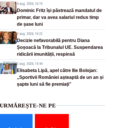
4 aug. 2026, 16:19
Dominic Fritz își păstrează mandatul de
primar, dar va avea salariul redus timp
de șase luni
3 aug. 2026, 16:22
Decizie nefavorabilă pentru Diana
Șoșoacă la Tribunalul UE. Suspendarea
ridicării imunității, respinsă
3 aug. 2026, 14:44
Elisabeta Lipă, apel către Ilie Bolojan:
„Sportivii României așteaptă de un an și
șapte luni să fie premiați”
URMĂREȘTE-NE PE