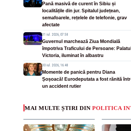
Pană masivă de curent în Sibiu și
localitățile din jur. Spitalul județean,
semafoarele, rețelele de telefonie, grav
afectate
31 iul. 2026, 07:58
Guvernul marchează Ziua Mondială
împotriva Traficului de Persoane: Palatu
Victoria, iluminat în albastru
30 iul. 2026, 16:48
Momente de panică pentru Diana
Șoșoacă! Eurodeputata a fost rănită într
un accident rutier
MAI MULTE ȘTIRI DIN
POLITICA I