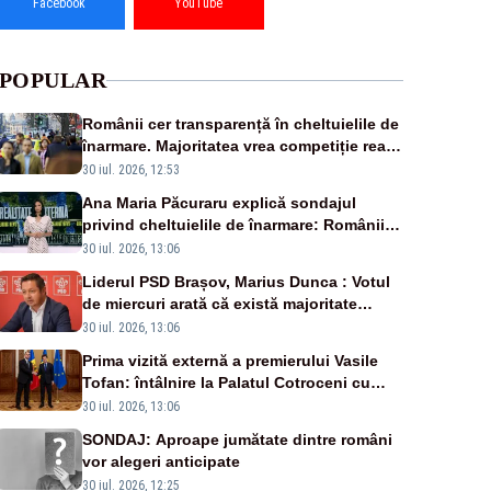
Facebook
YouTube
POPULAR
Românii cer transparență în cheltuielile de
înarmare. Majoritatea vrea competiție reală
și industrie locală – SONDAJ
30 iul. 2026, 12:53
Ana Maria Păcuraru explică sondajul
privind cheltuielile de înarmare: Românii
cer transparență în achiziții și un echilibru
30 iul. 2026, 13:06
între partenerii externi
Liderul PSD Brașov, Marius Dunca : Votul
de miercuri arată că există majoritate
pentru măsuri concrete
30 iul. 2026, 13:06
Prima vizită externă a premierului Vasile
Tofan: întâlnire la Palatul Cotroceni cu
președintele Nicușor Dan
30 iul. 2026, 13:06
SONDAJ: Aproape jumătate dintre români
vor alegeri anticipate
30 iul. 2026, 12:25