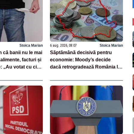
Stoica Marian
6 aug. 2026, 08:07
Stoica Marian
 că banii nu le mai
Săptămână decisivă pentru
alimente, facturi și
economie: Moody’s decide
 „Au votat cu cine
dacă retrogradează România la
junk