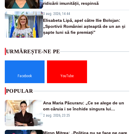
ridicării imunității, respinsă
3 aug. 2026, 14:44
Elisabeta Lipă, apel către Ilie Bolojan:
„Sportivii României așteaptă de un an și
șapte luni să fie premiați”
URMĂREȘTE-NE PE
Facebook
YouTube
POPULAR
Ana Maria Păcuraru: „Ce se alege de un
om căruia i se închide singura lui
portiță?”
2 aug. 2026, 23:25
Miron Mitrea: „Politica nu se face pe care