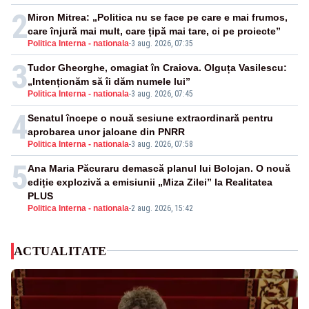
2
Miron Mitrea: „Politica nu se face pe care e mai frumos,
care înjură mai mult, care țipă mai tare, ci pe proiecte”
Politica Interna - nationala
-
3 aug. 2026, 07:35
3
Tudor Gheorghe, omagiat în Craiova. Olguța Vasilescu:
„Intenționăm să îi dăm numele lui”
Politica Interna - nationala
-
3 aug. 2026, 07:45
4
Senatul începe o nouă sesiune extraordinară pentru
aprobarea unor jaloane din PNRR
Politica Interna - nationala
-
3 aug. 2026, 07:58
5
Ana Maria Păcuraru demască planul lui Bolojan. O nouă
ediție explozivă a emisiunii „Miza Zilei” la Realitatea
PLUS
Politica Interna - nationala
-
2 aug. 2026, 15:42
ACTUALITATE