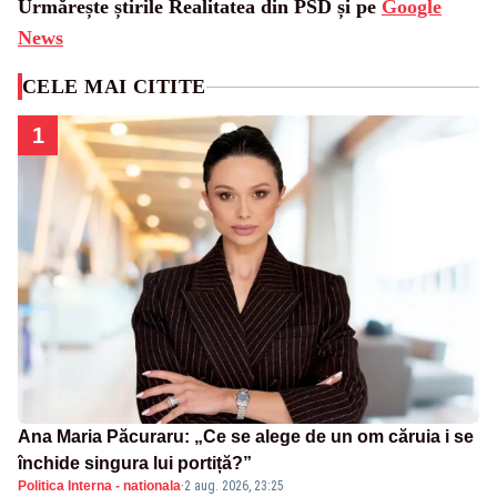
Urmărește știrile Realitatea din PSD și pe
Google
News
CELE MAI CITITE
1
Ana Maria Păcuraru: „Ce se alege de un om căruia i se
închide singura lui portiță?”
Politica Interna - nationala
·
2 aug. 2026, 23:25