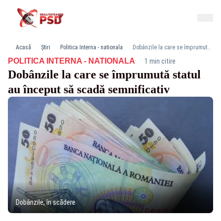
Acasă
Știri
Politica Interna - nationala
Dobânzile la care se împrumută statul au început să scadă semnificativ
·
POLITICA INTERNA - NATIONALA
1 min citire
Dobânzile la care se împrumută statul
au început să scadă semnificativ
Dobânzile, în scădere