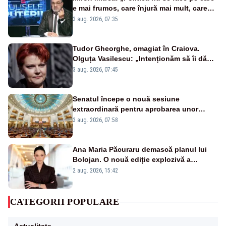
e mai frumos, care înjură mai mult, care
țipă mai tare, ci pe proiecte”
3 aug. 2026, 07:35
Tudor Gheorghe, omagiat în Craiova.
Olguța Vasilescu: „Intenționăm să îi dăm
numele lui”
3 aug. 2026, 07:45
Senatul începe o nouă sesiune
extraordinară pentru aprobarea unor
jaloane din PNRR
3 aug. 2026, 07:58
Ana Maria Păcuraru demască planul lui
Bolojan. O nouă ediție explozivă a
emisiunii „Miza Zilei” la Realitatea PLUS
2 aug. 2026, 15:42
CATEGORII POPULARE