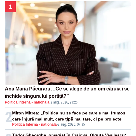
1
Ana Maria Păcuraru: „Ce se alege de un om căruia i se
închide singura lui portiță?”
Politica Interna - nationala
·
2 aug. 2026, 23:25
2
Miron Mitrea: „Politica nu se face pe care e mai frumos,
care înjură mai mult, care țipă mai tare, ci pe proiecte”
Politica Interna - nationala
-
3 aug. 2026, 07:35
Tudor Gheorghe, omagiat în Craiova. Olguța Vasilescu: