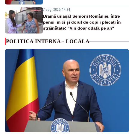
7 aug. 2026, 14:34
Dramă uriașă! Seniorii României, între
pensii mici și dorul de copiii plecați în
străinătate: "Vin doar odată pe an"
POLITICA INTERNA - LOCALA