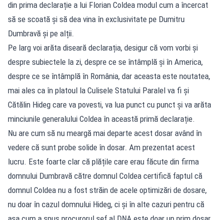
din prima declarație a lui Florian Coldea modul cum a încercat
să se scoată și să dea vina în exclusivitate pe Dumitru
Dumbravă și pe alții.
Pe larg voi arăta diseară declarația, desigur că vom vorbi și
despre subiectele la zi, despre ce se întâmplă și în America,
despre ce se întâmplă în România, dar aceasta este noutatea,
mai ales ca în platoul la Culisele Statului Paralel va fi și
Cătălin Hideg care va povesti, va lua punct cu punct și va arăta
minciunile generalului Coldea în această primă declarație.
Nu are cum să nu meargă mai departe acest dosar având în
vedere că sunt probe solide în dosar. Am prezentat acest
lucru. Este foarte clar că plățile care erau făcute din firma
domnului Dumbravă către domnul Coldea certifică faptul că
domnul Coldea nu a fost străin de acele optimizări de dosare,
nu doar în cazul domnului Hideg, ci și în alte cazuri pentru că
așa cum a spus procurorul șef al DNA este doar un prim dosar