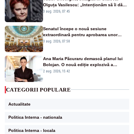
Olguța Vasilescu: „Intenționăm să îi dăm
numele lui”
3 aug. 2026, 07:45
Senatul începe o nouă sesiune
extraordinară pentru aprobarea unor
jaloane din PNRR
3 aug. 2026, 07:58
Ana Maria Păcuraru demască planul lui
Bolojan. O nouă ediție explozivă a
emisiunii „Miza Zilei” la Realitatea PLUS
2 aug. 2026, 15:42
CATEGORII POPULARE
Actualitate
Politica Interna - nationala
Politica Interna - locala