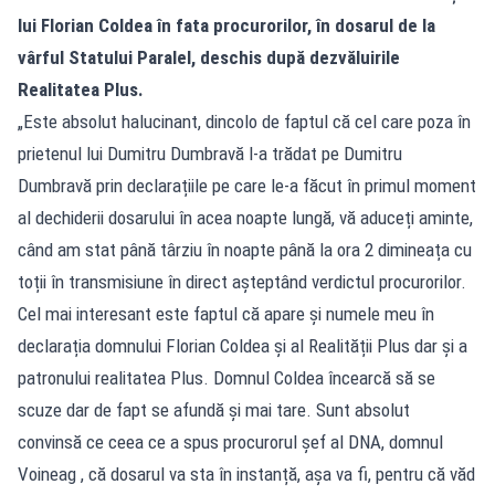
lui Florian Coldea în fata procurorilor, în dosarul de la
vârful Statului Paralel, deschis după dezvăluirile
Realitatea Plus.
„Este absolut halucinant, dincolo de faptul că cel care poza în
prietenul lui Dumitru Dumbravă l-a trădat pe Dumitru
Dumbravă prin declarațiile pe care le-a făcut în primul moment
al dechiderii dosarului în acea noapte lungă, vă aduceți aminte,
când am stat până târziu în noapte până la ora 2 dimineața cu
toții în transmisiune în direct așteptând verdictul procurorilor.
Cel mai interesant este faptul că apare și numele meu în
declarația domnului Florian Coldea și al Realității Plus dar și a
patronului realitatea Plus. Domnul Coldea încearcă să se
scuze dar de fapt se afundă și mai tare. Sunt absolut
convinsă ce ceea ce a spus procurorul șef al DNA, domnul
Voineag , că dosarul va sta în instanță, așa va fi, pentru că văd