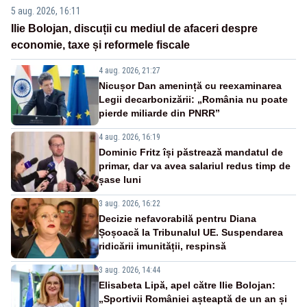
5 aug. 2026, 16:11
Ilie Bolojan, discuții cu mediul de afaceri despre
economie, taxe și reformele fiscale
4 aug. 2026, 21:27
Nicușor Dan amenință cu reexaminarea
Legii decarbonizării: „România nu poate
pierde miliarde din PNRR”
4 aug. 2026, 16:19
Dominic Fritz își păstrează mandatul de
primar, dar va avea salariul redus timp de
șase luni
3 aug. 2026, 16:22
Decizie nefavorabilă pentru Diana
Șoșoacă la Tribunalul UE. Suspendarea
ridicării imunității, respinsă
3 aug. 2026, 14:44
Elisabeta Lipă, apel către Ilie Bolojan:
„Sportivii României așteaptă de un an și