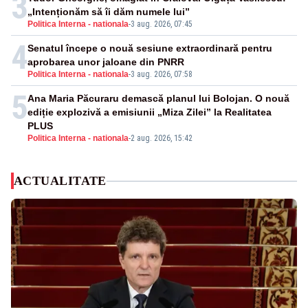
3
„Intenționăm să îi dăm numele lui”
Politica Interna - nationala
-
3 aug. 2026, 07:45
4
Senatul începe o nouă sesiune extraordinară pentru
aprobarea unor jaloane din PNRR
Politica Interna - nationala
-
3 aug. 2026, 07:58
5
Ana Maria Păcuraru demască planul lui Bolojan. O nouă
ediție explozivă a emisiunii „Miza Zilei” la Realitatea
PLUS
Politica Interna - nationala
-
2 aug. 2026, 15:42
ACTUALITATE