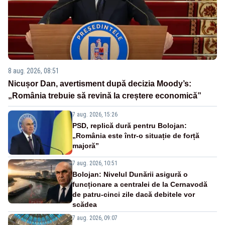
8 aug. 2026, 08:51
Nicușor Dan, avertisment după decizia Moody’s:
„România trebuie să revină la creștere economică”
7 aug. 2026, 15:26
PSD, replică dură pentru Bolojan:
„România este într-o situație de forță
majoră”
7 aug. 2026, 10:51
Bolojan: Nivelul Dunării asigură o
funcționare a centralei de la Cernavodă
de patru-cinci zile dacă debitele vor
scădea
7 aug. 2026, 09:07