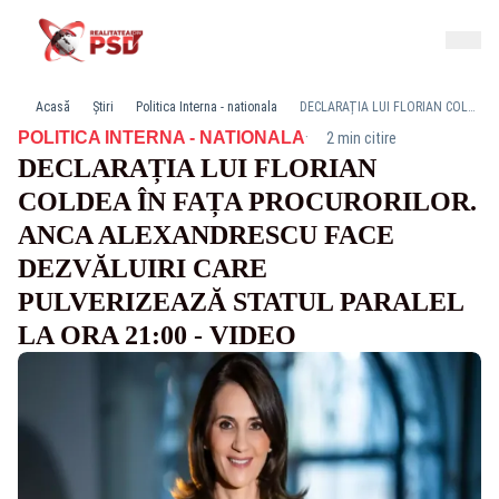
Acasă
Știri
Politica Interna - nationala
DECLARAȚIA LUI FLORIAN COLDEA ÎN FAȚA PROCURORILOR. ANCA ALEXANDRESCU FACE DEZVĂLUIRI CARE PULVERIZEAZĂ STATUL PARALEL LA ORA 21:00 - VIDEO
·
POLITICA INTERNA - NATIONALA
2 min citire
DECLARAȚIA LUI FLORIAN
COLDEA ÎN FAȚA PROCURORILOR.
ANCA ALEXANDRESCU FACE
DEZVĂLUIRI CARE
PULVERIZEAZĂ STATUL PARALEL
LA ORA 21:00 - VIDEO