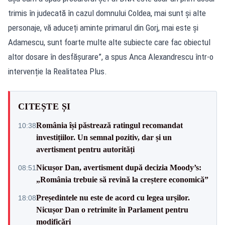
trimis în judecată în cazul domnului Coldea, mai sunt și alte
personaje, vă aduceți aminte primarul din Gorj, mai este și
Adamescu, sunt foarte multe alte subiecte care fac obiectul
altor dosare în desfășurare”, a spus Anca Alexandrescu într-o
intervenție la Realitatea Plus.
CITEȘTE ȘI
România își păstrează ratingul recomandat
10:38
investițiilor. Un semnal pozitiv, dar și un
avertisment pentru autorități
Nicușor Dan, avertisment după decizia Moody’s:
08:51
„România trebuie să revină la creștere economică”
Președintele nu este de acord cu legea urșilor.
18:08
Nicușor Dan o retrimite în Parlament pentru
modificări