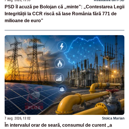
7 aug. 2026, 13:53
Realitatea din PSD
PSD îl acuză pe Bolojan că „minte”: „Contestarea Legii
Integrității la CCR riscă să lase România fără 771 de
milioane de euro”
7 aug. 2026, 13:02
Stoica Marian
În intervalul orar de seară, consumul de curent „a