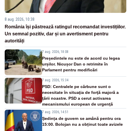
8 aug. 2026, 10:38
România își păstrează ratingul recomandat investițiilor.
Un semnal pozitiv, dar și un avertisment pentru
autorități
7 aug. 2026, 18:08
Președintele nu este de acord cu legea
urșilor. Nicușor Dan o retrimite în
Parlament pentru modificări
7 aug. 2026, 15:34
PSD: Centralele pe cărbune sunt o
necesitate în situaţia de forţă majoră a
ţării noastre. PSD a cerut activarea
mecanismului european de urgenţă
7 aug. 2026, 14:51
Ședința de guvern se amână pentru ora
15:00. Bolojan nu a obținut toate avizele