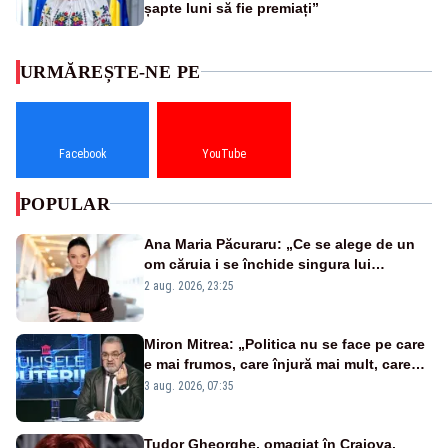
șapte luni să fie premiați”
URMĂREȘTE-NE PE
Facebook
YouTube
POPULAR
Ana Maria Păcuraru: „Ce se alege de un
om căruia i se închide singura lui
portiță?”
2 aug. 2026, 23:25
Miron Mitrea: „Politica nu se face pe care
e mai frumos, care înjură mai mult, care
țipă mai tare, ci pe proiecte”
3 aug. 2026, 07:35
Tudor Gheorghe, omagiat în Craiova.