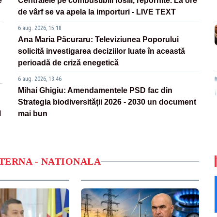
e
Centralele pe combustibili fosili, repornite. La ore
de vârf se va apela la importuri - LIVE TEXT
6 aug. 2026, 15:18
Ana Maria Păcuraru: Televiziunea Poporului
solicită investigarea deciziilor luate în această
perioadă de criză enegetică
6 aug. 2026, 13:46
Mihai Ghigiu: Amendamentele PSD fac din
Strategia biodiversității 2026 - 2030 un document
l
mai bun
NTERNA - NATIONALA