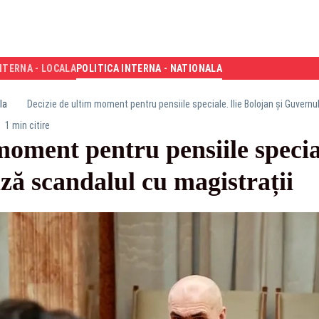
NTERNA - LOCALA
POLITICA INTERNA - NATIONALA
la
Decizie de ultim moment pentru pensiile speciale. Ilie Bolojan și Guvernu
1 min citire
moment pentru pensiile special
ă scandalul cu magistrații