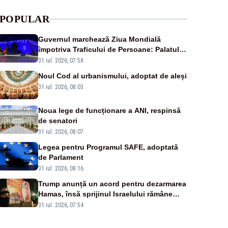
POPULAR
Guvernul marchează Ziua Mondială
împotriva Traficului de Persoane: Palatul
Victoria, iluminat în albastru
31 iul. 2026, 07:58
Noul Cod al urbanismului, adoptat de aleși
31 iul. 2026, 08:03
Noua lege de funcționare a ANI, respinsă
de senatori
31 iul. 2026, 08:07
Legea pentru Programul SAFE, adoptată
de Parlament
31 iul. 2026, 08:16
Trump anunță un acord pentru dezarmarea
Hamas, însă sprijinul Israelului rămâne
incert
31 iul. 2026, 07:54