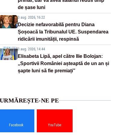
primar, dar va avea salariul redus timp
de șase luni
3 aug. 2026, 16:22
Decizie nefavorabilă pentru Diana
Șoșoacă la Tribunalul UE. Suspendarea
ridicării imunității, respinsă
3 aug. 2026, 14:44
Elisabeta Lipă, apel către Ilie Bolojan:
„Sportivii României așteaptă de un an și
șapte luni să fie premiați”
URMĂREȘTE-NE PE
Facebook
YouTube