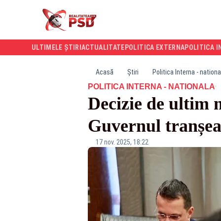
ULTIMELE ȘTIRI
ACTUALITATE
POLITICA EXTERNA
POLITICA I
Acasă
Știri
Politica Interna - nationa
·
POLITICA INTERNA - NATIONALA
Decizie de ultim 
Guvernul tranșeaz
17 nov. 2025, 18:22