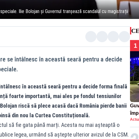
peciale. Ilie Bolojan și Guvernul tranșează scandalul cu magistrații
CE
1
are se întâlnesc în această seară pentru a decide
peciale.
e întâlnesc în această seară pentru a decide forma finală
dință foarte importantă, mai ales pe fondul tensiunilor
e Bolojan riscă să plece acasă dacă România pierde banii
Guv
împ
insă din nou la Curtea Constituțională.
Actua
Pala
ctul să fie gata până marți. Acesta nu mai așteaptă o
publice legea, urmând să aștepte ulterior avizul de la CSM.