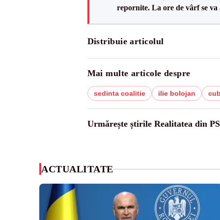
repornite. La ore de vârf se v
Distribuie articolul
Mai multe articole despre
sedinta coalitie
ilie bolojan
cu
Urmărește știrile Realitatea din P
ACTUALITATE