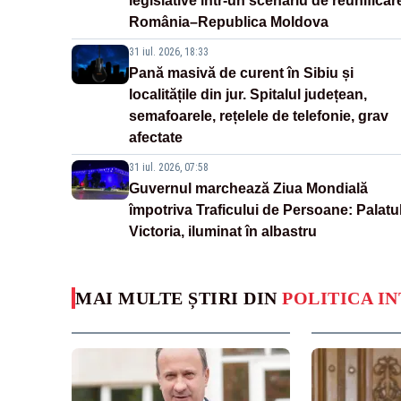
legislative într-un scenariu de reunificar
România–Republica Moldova
31 iul. 2026, 18:33
Pană masivă de curent în Sibiu și
localitățile din jur. Spitalul județean,
semafoarele, rețelele de telefonie, grav
afectate
31 iul. 2026, 07:58
Guvernul marchează Ziua Mondială
împotriva Traficului de Persoane: Palatu
Victoria, iluminat în albastru
MAI MULTE ȘTIRI DIN
POLITICA I