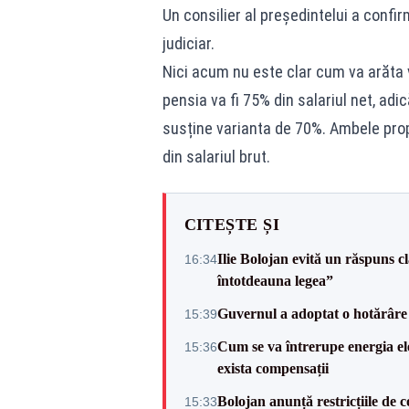
Un consilier al președintelui a confir
judiciar.
Nici acum nu este clar cum va arăta v
pensia va fi 75% din salariul net, adic
susține varianta de 70%. Ambele prop
din salariul brut.
CITEȘTE ȘI
Ilie Bolojan evită un răspuns c
16:34
întotdeauna legea”
Guvernul a adoptat o hotărâre 
15:39
Cum se va întrerupe energia el
15:36
exista compensații
Bolojan anunță restricțiile de c
15:33