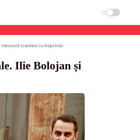
Schimba tema
l tranșează scandalul cu magistrații
e. Ilie Bolojan și