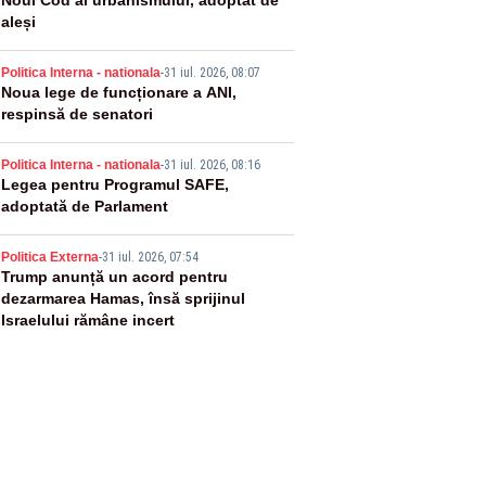
2
Noul Cod al urbanismului, adoptat de
aleși
3
Politica Interna - nationala
-
31 iul. 2026, 08:07
Noua lege de funcționare a ANI,
respinsă de senatori
4
Politica Interna - nationala
-
31 iul. 2026, 08:16
Legea pentru Programul SAFE,
adoptată de Parlament
5
Politica Externa
-
31 iul. 2026, 07:54
Trump anunță un acord pentru
dezarmarea Hamas, însă sprijinul
Israelului rămâne incert