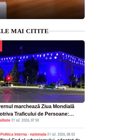
LE MAI CITITE
ernul marchează Ziua Mondială
otriva Traficului de Persoane:
litate
·
31 iul. 2026, 07:58
tul Victoria, iluminat în albastru
Politica Interna - nationala
-
31 iul. 2026, 08:03