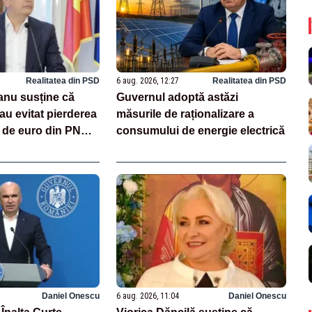
Realitatea din PSD
6 aug. 2026, 12:27
Realitatea din PSD
anu susține că
Guvernul adoptă astăzi
au evitat pierderea
măsurile de raționalizare a
de de euro din PNRR
consumului de energie electrică
 accesul la 16,7
n SAFE
Daniel Onescu
6 aug. 2026, 11:04
Daniel Onescu