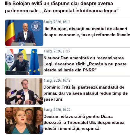
Ilie Bolojan evită un răspuns clar despre averea
partenerei sale: „Am respectat întotdeauna legea”
5 aug. 2026, 16:11
Ilie Bolojan, discuții cu mediul de afaceri
despre economie, taxe și reformele fiscale
4 aug. 2026, 21:27
Nicușor Dan amenință cu reexaminarea
Legii decarbonizării: „România nu poate
pierde miliarde din PNRR”
4 aug. 2026, 16:19
Dominic Fritz își păstrează mandatul de
primar, dar va avea salariul redus timp de
șase luni
3 aug. 2026, 16:22
Decizie nefavorabilă pentru Diana
Șoșoacă la Tribunalul UE. Suspendarea
ridicării imunității, respinsă