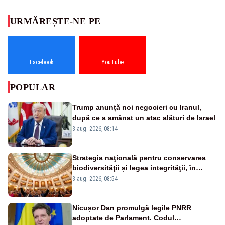
URMĂREȘTE-NE PE
Facebook
YouTube
POPULAR
Trump anunță noi negocieri cu Iranul,
după ce a amânat un atac alături de Israel
3 aug. 2026, 08:14
Strategia naţională pentru conservarea
biodiversităţii și legea integrităţii, în
dezbatere
3 aug. 2026, 08:54
Nicușor Dan promulgă legile PNRR
adoptate de Parlament. Codul