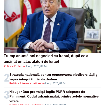
Trump anunță noi negocieri cu Iranul, după ce a
amânat un atac alături de Israel
Politica Externa
·
3 aug. 2026, 08:14
2
Strategia naţională pentru conservarea biodiversităţii și
legea integrităţii, în dezbatere
Politica Interna - nationala
-
3 aug. 2026, 08:54
3
Nicușor Dan promulgă legile PNRR adoptate de
Parlament. Codul urbanismului, printre actele normative
vizate