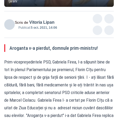
țărani"
Vitoria Lipan
Scris de
Publicat:
5 oct. 2021, 14:06
Aroganta v-a pierdut, domnule prim-ministru!
Prim-vicepreședintele PSD, Gabriela Firea, l-a săpunit bine de
tot în plenul Parlamentului pe premierul, Florin Cîțu pentru
lipsa de respect și de grija față de seniorii țării. I - ați lăsat fără
căldură, fără bani, fără medicamente și le-ați trântit în nas ușa
spitalelor, a completat senatorul PSD criticile aduse anterior
de Marcel Ciolacu. Gabriela Firea l- a certat pe Florin Cîțu că a
uitat de Ziua Educației și nu a adresat niciun cuvânt dascălilor
sau elevilor. "Aroganța v-a pierdut" i-a dat Gabriela Firea replica