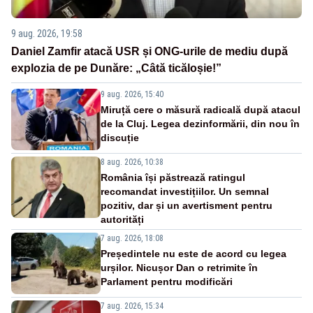
9 aug. 2026, 19:58
Daniel Zamfir atacă USR și ONG-urile de mediu după
explozia de pe Dunăre: „Câtă ticăloșie!”
9 aug. 2026, 15:40
Miruță cere o măsură radicală după atacul
de la Cluj. Legea dezinformării, din nou în
discuție
8 aug. 2026, 10:38
România își păstrează ratingul
recomandat investițiilor. Un semnal
pozitiv, dar și un avertisment pentru
autorități
7 aug. 2026, 18:08
Președintele nu este de acord cu legea
urșilor. Nicușor Dan o retrimite în
Parlament pentru modificări
7 aug. 2026, 15:34