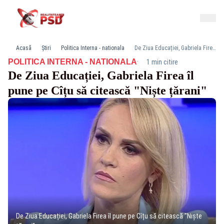
Acasă
Știri
Politica Interna - nationala
De Ziua Educației, Gabriela Firea îl pune pe Cîțu să citească "Niște țărani"
·
POLITICA INTERNA - NATIONALA
1 min citire
De Ziua Educației, Gabriela Firea îl
pune pe Cîțu să citească "Niște țărani"
De Ziua Educației, Gabriela Firea îl pune pe Cîțu să citească "Niște