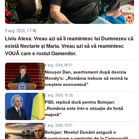
9 aug. 2026, 17:46
Liviu Alexa: Vreau azi sǎ îi reamintesc lui Dumnezeu cǎ
existǎ Nectarie şi Maria. Vreau azi sǎ vǎ reamintesc
VOUǍ care e rostul Oamenilor.
8 aug. 2026, 08:51
Nicușor Dan, avertisment după decizia
Moody’s: „România trebuie să revină la
creștere economică”
7 aug. 2026, 15:26
PSD, replică dură pentru Bolojan:
„România este într-o situație de forță
majoră”
7 aug. 2026, 10:51
Bolojan: Nivelul Dunării asigură o
funcționare a centralei de la Cernavodă