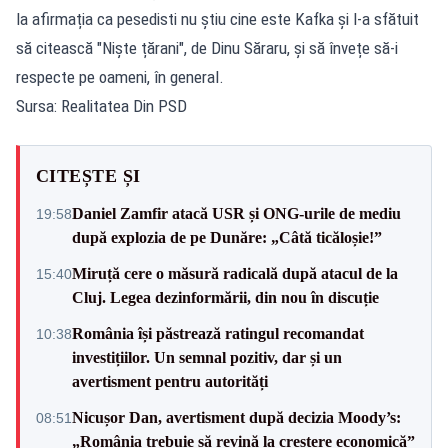
la afirmația ca pesedisti nu știu cine este Kafka și l-a sfătuit
să citească "Niște țărani", de Dinu Săraru, și să învețe să-i
respecte pe oameni, în general.
Sursa: Realitatea Din PSD
CITEȘTE ȘI
Daniel Zamfir atacă USR și ONG-urile de mediu
19:58
după explozia de pe Dunăre: „Câtă ticăloșie!”
Miruță cere o măsură radicală după atacul de la
15:40
Cluj. Legea dezinformării, din nou în discuție
România își păstrează ratingul recomandat
10:38
investițiilor. Un semnal pozitiv, dar și un
avertisment pentru autorități
Nicușor Dan, avertisment după decizia Moody’s:
08:51
„România trebuie să revină la creștere economică”