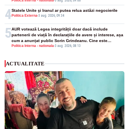
Politica Interna - nationala
-
3 aug. 2026, 09:00
4
Statele Unite şi Iranul ar putea relua astăzi negocierile
Politica Externa
-
3 aug. 2026, 09:34
5
AUR votează Legea integrității doar dacă include
partenerii de viață în declarațiile de avere și interese, așa
cum a anunțat public Sorin Grindeanu. Cine este
Politica Interna - nationala
-
3 aug. 2026, 08:13
incompatibil sau în conflict de interese trebuie să plece
din funcție: fără excepții!
ACTUALITATE