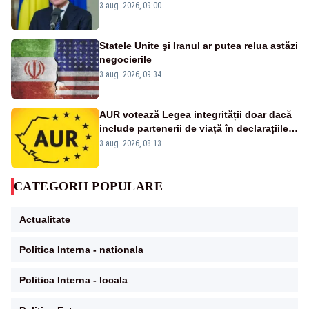
urbanismului, printre actele normative
3 aug. 2026, 09:00
vizate
Statele Unite şi Iranul ar putea relua astăzi
negocierile
3 aug. 2026, 09:34
AUR votează Legea integrității doar dacă
include partenerii de viață în declarațiile
de avere și interese, așa cum a anunțat
3 aug. 2026, 08:13
public Sorin Grindeanu. Cine este
incompatibil sau în conflict de interese
trebuie să plece din funcție: fără excepții!
CATEGORII POPULARE
Actualitate
Politica Interna - nationala
Politica Interna - locala