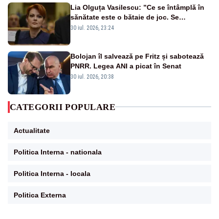
Lia Olguța Vasilescu: ”Ce se întâmplă în
sănătate este o bătaie de joc. Se
guvernează extraordinar de prost”
30 iul. 2026, 23:24
Bolojan îl salvează pe Fritz și sabotează
PNRR. Legea ANI a picat în Senat
30 iul. 2026, 20:38
CATEGORII POPULARE
Actualitate
Politica Interna - nationala
Politica Interna - locala
Politica Externa