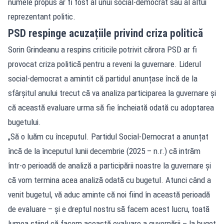
numele propus ar fi fost al unui social-democrat sau al altui
reprezentant politic.
PSD respinge acuzațiile privind criza politică
Sorin Grindeanu a respins criticile potrivit cărora PSD ar fi
provocat criza politică pentru a reveni la guvernare. Liderul
social-democrat a amintit că partidul anunțase încă de la
sfârșitul anului trecut că va analiza participarea la guvernare și
că această evaluare urma să fie încheiată odată cu adoptarea
bugetului.
„Să o luăm cu începutul. Partidul Social-Democrat a anunțat
încă de la începutul lunii decembrie (2025 – n.r.) că intrăm
într-o perioadă de analiză a participării noastre la guvernare și
că vom termina acea analiză odată cu bugetul. Atunci când a
venit bugetul, vă aduc aminte că noi fiind în această perioadă
de evaluare – și e dreptul nostru să facem acest lucru, toată
lumea știind că facem această evaluare a guvernării – la buget