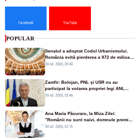
Facebook
YouTube
POPULAR
Senatul a adoptat Codul Urbanismului.
România evită pierderea a 972 de milioane
de euro din PNRR
30 iul. 2026, 20:40
Zamfir: Bolojan, PNL și USR nu au
participat la votarea propriei legi ANI,
scoțându-și cartelele
30 iul. 2026, 20:46
Ana Maria Păcuraru, la Miza Zilei:
”Românii nu sunt naivi, domnule premier
Bolojan”
30 iul. 2026, 22:15