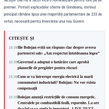
premier. Potrivit explicațiilor oferite de Grindeanu, motivul
principal rămâne lipsa unei majorități parlamentare de 233 de
voturi, necesară pentru învestirea unui nou Guvern.
CITEȘTE ȘI
Ilie Bolojan evită un răspuns clar despre averea
16:34
partenerei sale: „Am respectat întotdeauna legea”
Guvernul a adoptat o hotărâre care aprobă
15:39
planurile de pregătire pentru riscuri
Cum se va întrerupe energia electrică la marii
15:36
consumatori industriali? Bolojan: Nu vor exista
compensații
Bolojan anunță restricțiile de consum energetic.
15:33
Centralele pe combustibili fosili, repornite. La ore
de vârf se va apela la importuri - LIVE TEXT