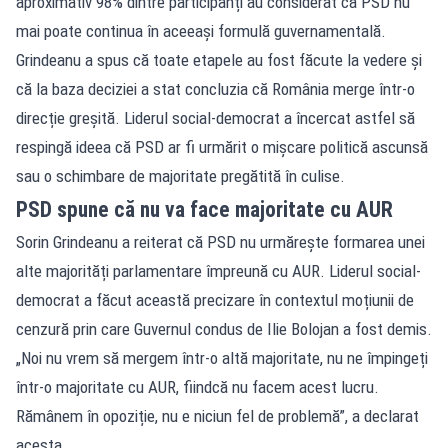
aproximativ 98% dintre participanți au considerat că PSD nu
mai poate continua în aceeași formulă guvernamentală.
Grindeanu a spus că toate etapele au fost făcute la vedere și
că la baza deciziei a stat concluzia că România merge într-o
direcție greșită. Liderul social-democrat a încercat astfel să
respingă ideea că PSD ar fi urmărit o mișcare politică ascunsă
sau o schimbare de majoritate pregătită în culise.
PSD spune că nu va face majoritate cu AUR
Sorin Grindeanu a reiterat că PSD nu urmărește formarea unei
alte majorități parlamentare împreună cu AUR. Liderul social-
democrat a făcut această precizare în contextul moțiunii de
cenzură prin care Guvernul condus de Ilie Bolojan a fost demis.
„Noi nu vrem să mergem într-o altă majoritate, nu ne împingeți
într-o majoritate cu AUR, fiindcă nu facem acest lucru.
Rămânem în opoziție, nu e niciun fel de problemă”, a declarat
acesta.