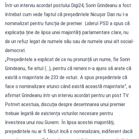
Într-un interviu acordat postului Digi24, Sorin Grindeanu a fost
întrebat cum vede faptul că președintele Nicușor Dan nu l-a
nominalizat pentru funcția de premier. Liderul PSD a spus că
explicația ține de lipsa unei majorități parlamentare clare, nu
de un refuz legat de numele său sau de numele unui alt social-
democrat.
„Președintele a explicat de ce nu pronunță un nume, fie Sorin
Grindeanu, fie altul (…), pentru că nimeni n-a ajuns să arate că
există o majoritate de 233 de voturi. A spus președintele că
face o nominalizare atunci când există această majoritate”, a
afirmat Grindeanu într-un interviu acordat pentru un post TV.
Potrivit acestuia, discuția despre desemnarea unui premier
trebuie legată de existența voturilor necesare pentru
învestirea unui nou Guvern. În lipsa acestei majorități,
președintele nu ar fi făcut încă o nominalizare, indiferent dacă