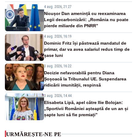
4 aug. 2026, 21:27
Nicușor Dan amenință cu reexaminarea
Legii decarbonizării: „România nu poate
pierde miliarde din PNRR”
4 aug. 2026, 16:19
Dominic Fritz își păstrează mandatul de
primar, dar va avea salariul redus timp de
șase luni
3 aug. 2026, 16:22
Decizie nefavorabilă pentru Diana
Șoșoacă la Tribunalul UE. Suspendarea
ridicării imunității, respinsă
3 aug. 2026, 14:44
Elisabeta Lipă, apel către Ilie Bolojan:
„Sportivii României așteaptă de un an și
șapte luni să fie premiați”
URMĂREȘTE-NE PE