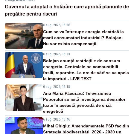
Guvernul a adoptat o hotărâre care aprobă planurile de
pregătire pentru riscuri
6 aug. 2026, 15:36
Cum se va întrerupe energia electrică la
marii consumatori industriali? Bolojan:
Nu vor exista compensații
6 aug. 2026, 15:33
Bolojan anunță restricțiile de consum
energetic. Centralele pe combustibili
fosili, repornite. La ore de vârf se va apela
la importuri - LIVE TEXT
6 aug. 2026, 15:18
Ana Maria Păcuraru: Televiziunea
Poporului solicită investigarea deciziilor
luate în această perioadă de criză
enegetică
6 aug. 2026, 13:46
Mihai Ghigiu: Amendamentele PSD fac din
Strategia biodiversității 2026 - 2030 un