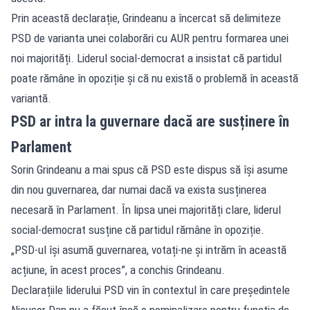
Prin această declarație, Grindeanu a încercat să delimiteze
PSD de varianta unei colaborări cu AUR pentru formarea unei
noi majorități. Liderul social-democrat a insistat că partidul
poate rămâne în opoziție și că nu există o problemă în această
variantă.
PSD ar intra la guvernare dacă are susținere în
Parlament
Sorin Grindeanu a mai spus că PSD este dispus să își asume
din nou guvernarea, dar numai dacă va exista susținerea
necesară în Parlament. În lipsa unei majorități clare, liderul
social-democrat susține că partidul rămâne în opoziție.
„PSD-ul își asumă guvernarea, votați-ne și intrăm în această
acțiune, în acest proces”, a conchis Grindeanu.
Declarațiile liderului PSD vin în contextul în care președintele
Nicușor Dan nu a făcut încă o nominalizare pentru funcția de