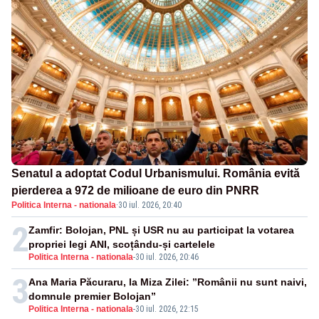
Senatul a adoptat Codul Urbanismului. România evită
pierderea a 972 de milioane de euro din PNRR
Politica Interna - nationala
·
30 iul. 2026, 20:40
2
Zamfir: Bolojan, PNL și USR nu au participat la votarea
propriei legi ANI, scoțându-și cartelele
Politica Interna - nationala
-
30 iul. 2026, 20:46
3
Ana Maria Păcuraru, la Miza Zilei: ”Românii nu sunt naivi,
domnule premier Bolojan”
Politica Interna - nationala
-
30 iul. 2026, 22:15