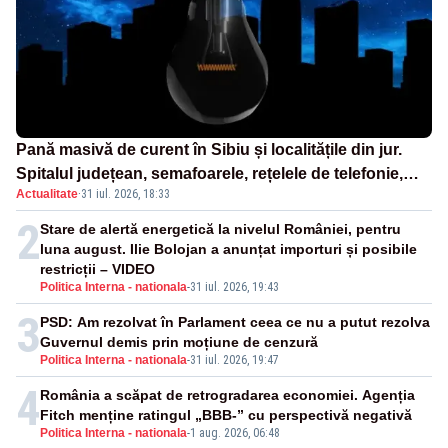
Pană masivă de curent în Sibiu și localitățile din jur.
Spitalul județean, semafoarele, rețelele de telefonie,
Actualitate
·
31 iul. 2026, 18:33
grav afectate
2
Stare de alertă energetică la nivelul României, pentru
luna august. Ilie Bolojan a anunțat importuri și posibile
restricții – VIDEO
Politica Interna - nationala
-
31 iul. 2026, 19:43
3
PSD: Am rezolvat în Parlament ceea ce nu a putut rezolva
Guvernul demis prin moțiune de cenzură
Politica Interna - nationala
-
31 iul. 2026, 19:47
4
România a scăpat de retrogradarea economiei. Agenția
Fitch menține ratingul „BBB-” cu perspectivă negativă
Politica Interna - nationala
-
1 aug. 2026, 06:48