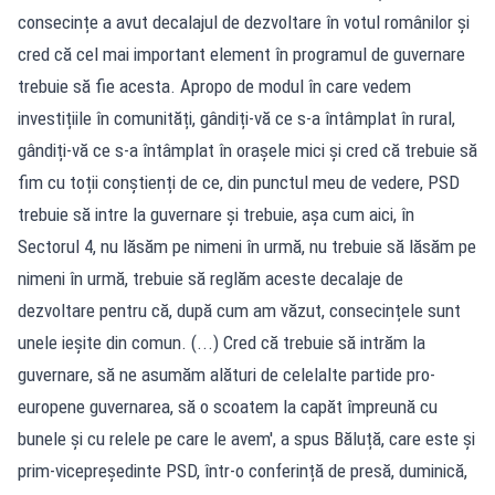
consecințe a avut decalajul de dezvoltare în votul românilor și
cred că cel mai important element în programul de guvernare
trebuie să fie acesta. Apropo de modul în care vedem
investițiile în comunități, gândiți-vă ce s-a întâmplat în rural,
gândiți-vă ce s-a întâmplat în orașele mici și cred că trebuie să
fim cu toții conștienți de ce, din punctul meu de vedere, PSD
trebuie să intre la guvernare și trebuie, așa cum aici, în
Sectorul 4, nu lăsăm pe nimeni în urmă, nu trebuie să lăsăm pe
nimeni în urmă, trebuie să reglăm aceste decalaje de
dezvoltare pentru că, după cum am văzut, consecințele sunt
unele ieșite din comun. (...) Cred că trebuie să intrăm la
guvernare, să ne asumăm alături de celelalte partide pro-
europene guvernarea, să o scoatem la capăt împreună cu
bunele și cu relele pe care le avem', a spus Băluță, care este și
prim-vicepreședinte PSD, într-o conferință de presă, duminică,