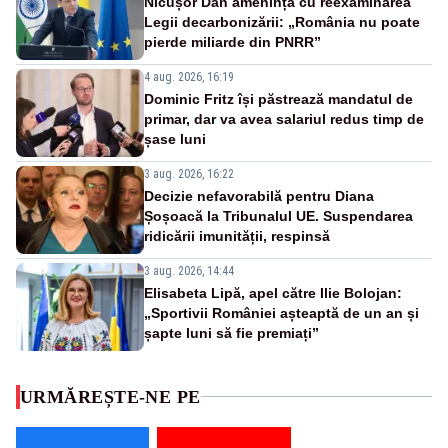
Nicușor Dan amenință cu reexaminarea
Legii decarbonizării: „România nu poate
pierde miliarde din PNRR”
4 aug. 2026, 16:19
Dominic Fritz își păstrează mandatul de
primar, dar va avea salariul redus timp de
șase luni
3 aug. 2026, 16:22
Decizie nefavorabilă pentru Diana
Șoșoacă la Tribunalul UE. Suspendarea
ridicării imunității, respinsă
3 aug. 2026, 14:44
Elisabeta Lipă, apel către Ilie Bolojan:
„Sportivii României așteaptă de un an și
șapte luni să fie premiați”
URMĂREȘTE-NE PE