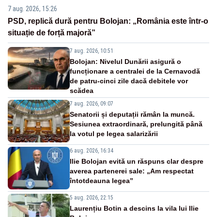
7 aug. 2026, 15:26
PSD, replică dură pentru Bolojan: „România este într-o
situație de forță majoră”
7 aug. 2026, 10:51
Bolojan: Nivelul Dunării asigură o
funcționare a centralei de la Cernavodă
de patru-cinci zile dacă debitele vor
scădea
7 aug. 2026, 09:07
Senatorii și deputații rămân la muncă.
Sesiunea extraordinară, prelungită până
la votul pe legea salarizării
6 aug. 2026, 16:34
Ilie Bolojan evită un răspuns clar despre
averea partenerei sale: „Am respectat
întotdeauna legea”
5 aug. 2026, 22:15
Laurențiu Botin a descins la vila lui Ilie