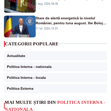
„BBB-” cu perspectivă negativă
1 aug. 2026, 06:48
Stare de alertă energetică la nivelul
României, pentru luna august. Ilie Bolojan
a anunțat importuri și posibile restricții –
31 iul. 2026, 18:29
VIDEO
CATEGORII POPULARE
Actualitate
Politica Interna - nationala
Politica Interna - locala
Politica Externa
MAI MULTE ȘTIRI DIN
POLITICA INTERNA -
NATIONALA