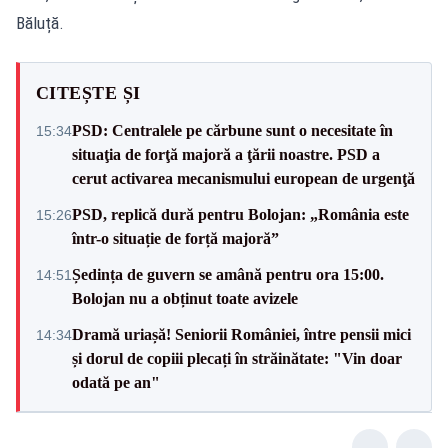
Băluță.
CITEȘTE ȘI
PSD: Centralele pe cărbune sunt o necesitate în
15:34
situaţia de forţă majoră a ţării noastre. PSD a
cerut activarea mecanismului european de urgenţă
PSD, replică dură pentru Bolojan: „România este
15:26
într-o situație de forță majoră”
Ședința de guvern se amână pentru ora 15:00.
14:51
Bolojan nu a obținut toate avizele
Dramă uriașă! Seniorii României, între pensii mici
14:34
și dorul de copiii plecați în străinătate: "Vin doar
odată pe an"