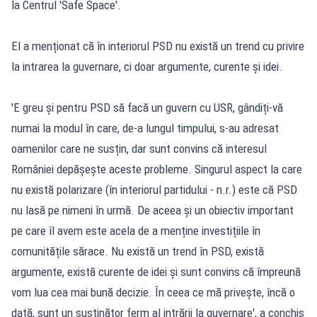
la Centrul 'Safe Space'.
El a menționat că în interiorul PSD nu există un trend cu privire
la intrarea la guvernare, ci doar argumente, curente și idei.
'E greu și pentru PSD să facă un guvern cu USR, gândiți-vă
numai la modul în care, de-a lungul timpului, s-au adresat
oamenilor care ne susțin, dar sunt convins că interesul
României depășește aceste probleme. Singurul aspect la care
nu există polarizare (în interiorul partidului - n.r.) este că PSD
nu lasă pe nimeni în urmă. De aceea și un obiectiv important
pe care îl avem este acela de a menține investițiile în
comunitățile sărace. Nu există un trend în PSD, există
argumente, există curente de idei și sunt convins că împreună
vom lua cea mai bună decizie. În ceea ce mă privește, încă o
dată, sunt un susținător ferm al intrării la guvernare', a conchis