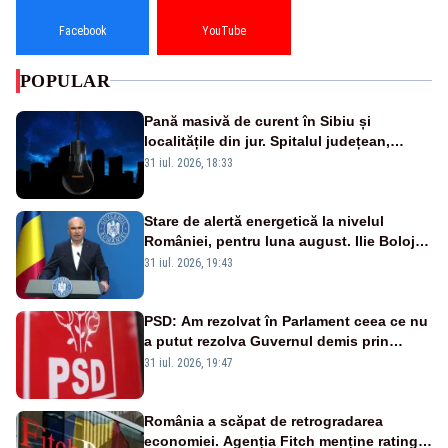
Facebook
YouTube
POPULAR
Pană masivă de curent în Sibiu și
localitățile din jur. Spitalul județean,
semafoarele, rețelele de telefonie, grav
31 iul. 2026, 18:33
afectate
Stare de alertă energetică la nivelul
României, pentru luna august. Ilie Bolojan
a anunțat importuri și posibile restricții –
31 iul. 2026, 19:43
VIDEO
PSD: Am rezolvat în Parlament ceea ce nu
a putut rezolva Guvernul demis prin
moțiune de cenzură
31 iul. 2026, 19:47
România a scăpat de retrogradarea
economiei. Agenția Fitch menține ratingul