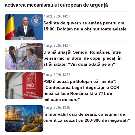
activarea mecanismului european de urgenţă
7 aug. 2026, 14:51
Ședința de guvern se amână pentru ora
15:00. Bolojan nu a obținut toate avizele
7 aug. 2026, 14:34
Dramă uriașă! Seniorii României, între
pensii mici și dorul de copiii plecați în
străinătate: "Vin doar odată pe an"
7 aug. 2026, 13:53
PSD îl acuză pe Bolojan că „minte”:
„Contestarea Legii Integrității la CCR
riscă să lase România fără 771 de
milioane de euro”
7 aug. 2026, 13:02
În intervalul orar de seară, consumul de
curent „a scăzut cu 200-300 de megawați”