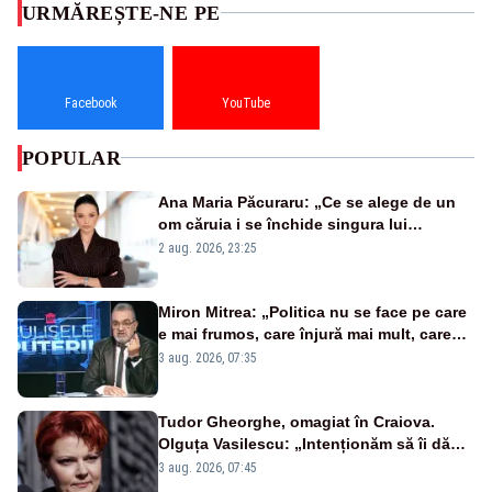
URMĂREȘTE-NE PE
Facebook
YouTube
POPULAR
Ana Maria Păcuraru: „Ce se alege de un
om căruia i se închide singura lui
portiță?”
2 aug. 2026, 23:25
Miron Mitrea: „Politica nu se face pe care
e mai frumos, care înjură mai mult, care
țipă mai tare, ci pe proiecte”
3 aug. 2026, 07:35
Tudor Gheorghe, omagiat în Craiova.
Olguța Vasilescu: „Intenționăm să îi dăm
numele lui”
3 aug. 2026, 07:45