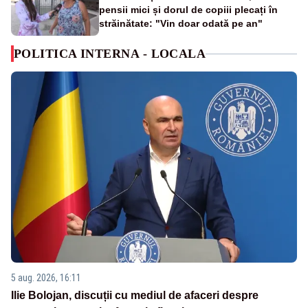
pensii mici și dorul de copiii plecați în
străinătate: "Vin doar odată pe an"
POLITICA INTERNA - LOCALA
5 aug. 2026, 16:11
Ilie Bolojan, discuții cu mediul de afaceri despre