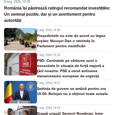
8 aug. 2026, 10:38
România își păstrează ratingul recomandat investițiilor.
Un semnal pozitiv, dar și un avertisment pentru
autorități
7 aug. 2026, 18:08
Președintele nu este de acord cu legea
urșilor. Nicușor Dan o retrimite în
Parlament pentru modificări
7 aug. 2026, 15:34
PSD: Centralele pe cărbune sunt o
necesitate în situaţia de forţă majoră a
ţării noastre. PSD a cerut activarea
mecanismului european de urgenţă
7 aug. 2026, 14:51
Ședința de guvern se amână pentru ora
15:00. Bolojan nu a obținut toate avizele
7 aug. 2026, 14:34
Dramă uriașă! Seniorii României, între