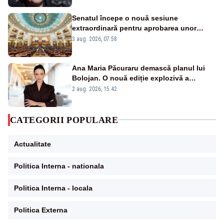
Senatul începe o nouă sesiune
extraordinară pentru aprobarea unor
jaloane din PNRR
3 aug. 2026, 07:58
Ana Maria Păcuraru demască planul lui
Bolojan. O nouă ediție explozivă a
emisiunii „Miza Zilei” la Realitatea PLUS
2 aug. 2026, 15:42
CATEGORII POPULARE
Actualitate
Politica Interna - nationala
Politica Interna - locala
Politica Externa