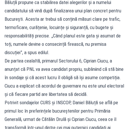
Băluță propune ca stabilirea datei alegerilor și a numelui
candidatului să vină după finalizarea unui plan concret pentru
București. Acesta ar trebui să conțină măsuri clare pe trafic,
termoficare, curățenie, locuințe și siguranță, cu bugete și
responsabilități precise. „Când planul este gata și asumat de
toți, numele devine o consecință firească, nu premisa
discuției”, a spus edilul.
De partea cealaltă, primarul Sectorului 6, Ciprian Ciucu, a
anunțat că PNL va avea candidat propriu, subliniind că stă bine
în sondaje și că acest lucru îl obligă să își asume competiția.
Ciucu a explicat că acordul de guvernare nu este unul electoral
și că fiecare partid are libertatea să decidă.
Potrivit sondajelor CURS și INSCOP, Daniel Băluță se află pe
primul loc în preferințele bucureștenilor pentru Primăria
Generală, urmat de Cătălin Drulă și Ciprian Ciucu, ceea ce îl
transformă într-unul dintre cei mai puternici candidați ai