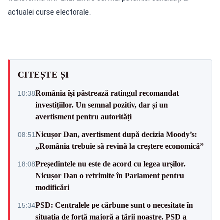
actualei curse electorale.
CITEȘTE ȘI
România își păstrează ratingul recomandat
10:38
investițiilor. Un semnal pozitiv, dar și un
avertisment pentru autorități
Nicușor Dan, avertisment după decizia Moody’s:
08:51
„România trebuie să revină la creștere economică”
Președintele nu este de acord cu legea urșilor.
18:08
Nicușor Dan o retrimite în Parlament pentru
modificări
PSD: Centralele pe cărbune sunt o necesitate în
15:34
situaţia de forţă majoră a ţării noastre. PSD a