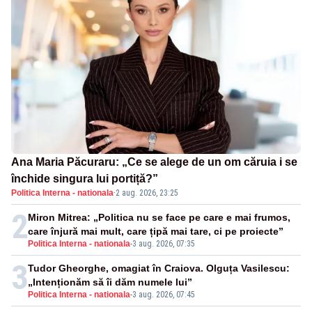
Ana Maria Păcuraru: „Ce se alege de un om căruia i se
închide singura lui portiță?”
Politica Interna - nationala
·
2 aug. 2026, 23:25
2
Miron Mitrea: „Politica nu se face pe care e mai frumos,
care înjură mai mult, care țipă mai tare, ci pe proiecte”
Politica Interna - nationala
-
3 aug. 2026, 07:35
3
Tudor Gheorghe, omagiat în Craiova. Olguța Vasilescu:
„Intenționăm să îi dăm numele lui”
Politica Interna - nationala
-
3 aug. 2026, 07:45