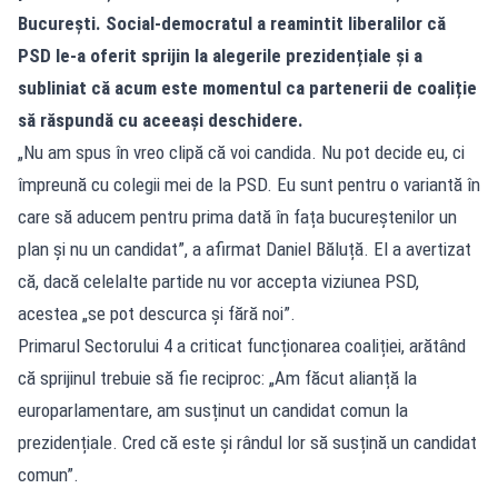
București. Social-democratul a reamintit liberalilor că
PSD le-a oferit sprijin la alegerile prezidențiale și a
subliniat că acum este momentul ca partenerii de coaliție
să răspundă cu aceeași deschidere.
„Nu am spus în vreo clipă că voi candida. Nu pot decide eu, ci
împreună cu colegii mei de la PSD. Eu sunt pentru o variantă în
care să aducem pentru prima dată în fața bucureștenilor un
plan și nu un candidat”, a afirmat Daniel Băluță. El a avertizat
că, dacă celelalte partide nu vor accepta viziunea PSD,
acestea „se pot descurca și fără noi”.
Primarul Sectorului 4 a criticat funcționarea coaliției, arătând
că sprijinul trebuie să fie reciproc: „Am făcut alianță la
europarlamentare, am susținut un candidat comun la
prezidențiale. Cred că este și rândul lor să susțină un candidat
comun”.