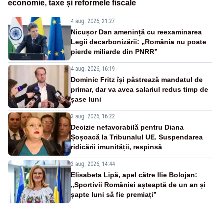
economie, taxe și reformele fiscale
4 aug. 2026, 21:27
Nicușor Dan amenință cu reexaminarea
Legii decarbonizării: „România nu poate
pierde miliarde din PNRR”
4 aug. 2026, 16:19
Dominic Fritz își păstrează mandatul de
primar, dar va avea salariul redus timp de
șase luni
3 aug. 2026, 16:22
Decizie nefavorabilă pentru Diana
Șoșoacă la Tribunalul UE. Suspendarea
ridicării imunității, respinsă
3 aug. 2026, 14:44
Elisabeta Lipă, apel către Ilie Bolojan:
„Sportivii României așteaptă de un an și
șapte luni să fie premiați”