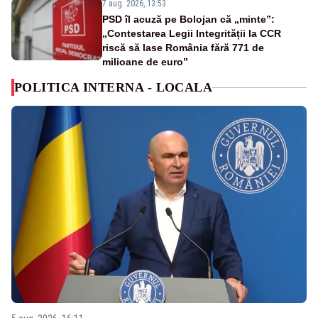
7 aug. 2026, 13:53
PSD îl acuză pe Bolojan că „minte”:
„Contestarea Legii Integrității la CCR
riscă să lase România fără 771 de
milioane de euro”
POLITICA INTERNA - LOCALA