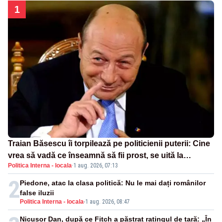
1
Traian Băsescu îi torpilează pe politicienii puterii: Cine
vrea să vadă ce înseamnă să fii prost, se uită la
Politica Interna - locala
·
1 aug. 2026, 07:13
România
2
Piedone, atac la clasa politică: Nu le mai dați românilor
false iluzii
Politica Interna - locala
-
1 aug. 2026, 08:47
Nicușor Dan, după ce Fitch a păstrat ratingul de țară: „În