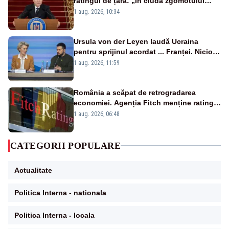
ratingul de țară: „În ciuda zgomotului
politic, România funcționează”
1 aug. 2026, 10:34
Ursula von der Leyen laudă Ucraina
pentru sprijinul acordat ... Franței. Nicio
reacție privind ajutorul energetic promis
1 aug. 2026, 11:59
României
România a scăpat de retrogradarea
economiei. Agenția Fitch menține ratingul
„BBB-” cu perspectivă negativă
1 aug. 2026, 06:48
CATEGORII POPULARE
Actualitate
Politica Interna - nationala
Politica Interna - locala