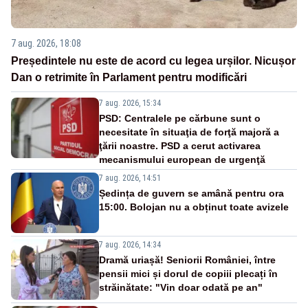
7 aug. 2026, 18:08
Președintele nu este de acord cu legea urșilor. Nicușor
Dan o retrimite în Parlament pentru modificări
7 aug. 2026, 15:34
PSD: Centralele pe cărbune sunt o
necesitate în situaţia de forţă majoră a
ţării noastre. PSD a cerut activarea
mecanismului european de urgenţă
7 aug. 2026, 14:51
Ședința de guvern se amână pentru ora
15:00. Bolojan nu a obținut toate avizele
7 aug. 2026, 14:34
Dramă uriașă! Seniorii României, între
pensii mici și dorul de copiii plecați în
străinătate: "Vin doar odată pe an"