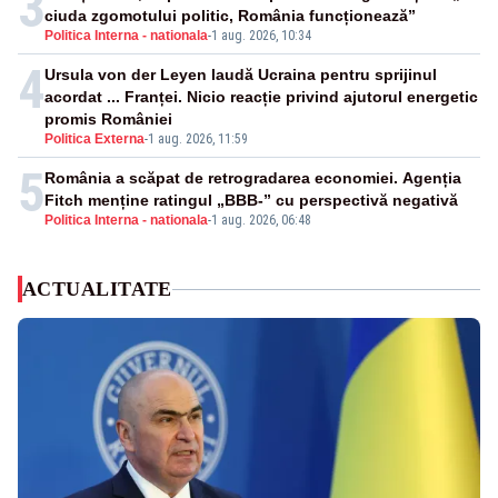
3
ciuda zgomotului politic, România funcționează”
Politica Interna - nationala
-
1 aug. 2026, 10:34
4
Ursula von der Leyen laudă Ucraina pentru sprijinul
acordat ... Franței. Nicio reacție privind ajutorul energetic
promis României
Politica Externa
-
1 aug. 2026, 11:59
5
România a scăpat de retrogradarea economiei. Agenția
Fitch menține ratingul „BBB-” cu perspectivă negativă
Politica Interna - nationala
-
1 aug. 2026, 06:48
ACTUALITATE