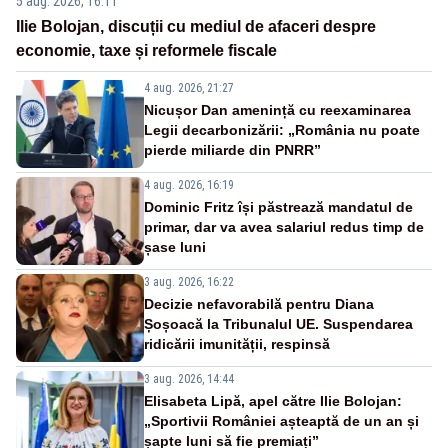
5 aug. 2026, 16:11
Ilie Bolojan, discuții cu mediul de afaceri despre
economie, taxe și reformele fiscale
4 aug. 2026, 21:27
Nicușor Dan amenință cu reexaminarea
Legii decarbonizării: „România nu poate
pierde miliarde din PNRR”
4 aug. 2026, 16:19
Dominic Fritz își păstrează mandatul de
primar, dar va avea salariul redus timp de
șase luni
3 aug. 2026, 16:22
Decizie nefavorabilă pentru Diana
Șoșoacă la Tribunalul UE. Suspendarea
ridicării imunității, respinsă
3 aug. 2026, 14:44
Elisabeta Lipă, apel către Ilie Bolojan:
„Sportivii României așteaptă de un an și
șapte luni să fie premiați”