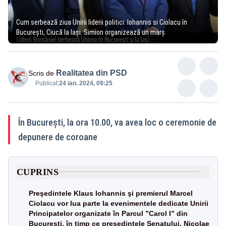
Cum serbează ziua Unirii liderii politici: Iohannis si Ciolacu în
București, Ciucă la Iași. Simion organizează un marș
Realitatea din PSD
Scris de
Publicat:
24 ian. 2024, 09:25
În Bucureşti, la ora 10.00, va avea loc o ceremonie de
depunere de coroane
CUPRINS
Preşedintele Klaus Iohannis şi premierul Marcel
Ciolacu vor lua parte la evenimentele dedicate Unirii
Principatelor organizate în Parcul ”Carol I” din
București, în timp ce preşedintele Senatului, Nicolae