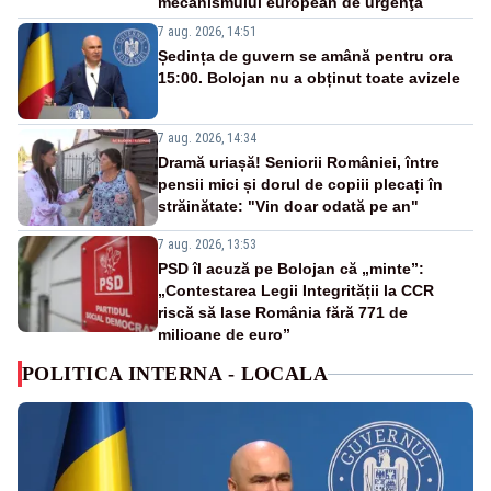
mecanismului european de urgenţă
7 aug. 2026, 14:51
Ședința de guvern se amână pentru ora
15:00. Bolojan nu a obținut toate avizele
7 aug. 2026, 14:34
Dramă uriașă! Seniorii României, între
pensii mici și dorul de copiii plecați în
străinătate: "Vin doar odată pe an"
7 aug. 2026, 13:53
PSD îl acuză pe Bolojan că „minte”:
„Contestarea Legii Integrității la CCR
riscă să lase România fără 771 de
milioane de euro”
POLITICA INTERNA - LOCALA