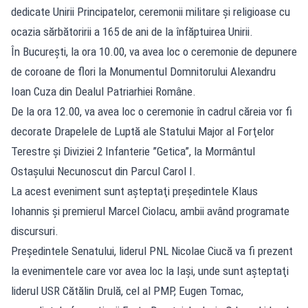
dedicate Unirii Principatelor, ceremonii militare şi religioase cu
ocazia sărbătoririi a 165 de ani de la înfăptuirea Unirii.
În Bucureşti, la ora 10.00, va avea loc o ceremonie de depunere
de coroane de flori la Monumentul Domnitorului Alexandru
Ioan Cuza din Dealul Patriarhiei Române.
De la ora 12.00, va avea loc o ceremonie în cadrul căreia vor fi
decorate Drapelele de Luptă ale Statului Major al Forţelor
Terestre şi Diviziei 2 Infanterie ”Getica”, la Mormântul
Ostaşului Necunoscut din Parcul Carol I.
La acest eveniment sunt aşteptaţi preşedintele Klaus
Iohannis şi premierul Marcel Ciolacu, ambii având programate
discursuri.
Preşedintele Senatului, liderul PNL Nicolae Ciucă va fi prezent
la evenimentele care vor avea loc la Iaşi, unde sunt aşteptaţi
liderul USR Cătălin Drulă, cel al PMP, Eugen Tomac,