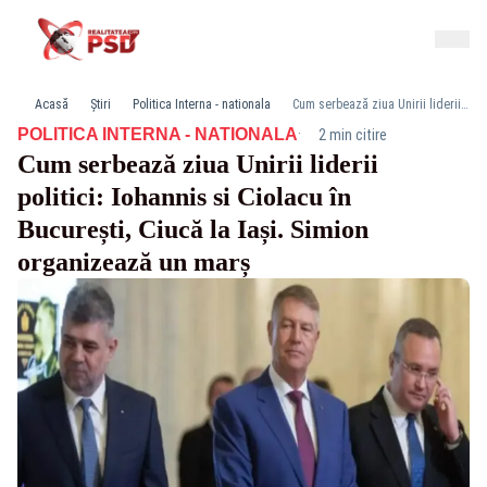
Acasă
Știri
Politica Interna - nationala
Cum serbează ziua Unirii liderii politici: Iohannis si Ciolacu în București, Ciucă la Iași. Simion organizează un marș
·
POLITICA INTERNA - NATIONALA
2 min citire
Cum serbează ziua Unirii liderii
politici: Iohannis si Ciolacu în
București, Ciucă la Iași. Simion
organizează un marș