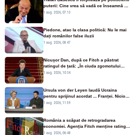
puterii: Cine vrea să vadă ce înseamnă să
fii prost, se uită la România
1 aug. 2026, 07:13
Piedone, atac la clasa politică: Nu le mai
dați românilor false iluzii
1 aug. 2026, 08:47
Nicușor Dan, după ce Fitch a păstrat
ratingul de țară: „În ciuda zgomotului
politic, România funcționează”
1 aug. 2026, 10:34
Ursula von der Leyen laudă Ucraina
pentru sprijinul acordat ... Franței. Nicio
reacție privind ajutorul energetic promis
1 aug. 2026, 11:59
României
România a scăpat de retrogradarea
economiei. Agenția Fitch menține ratingul
„BBB-” cu perspectivă negativă
1 aug. 2026, 06:48