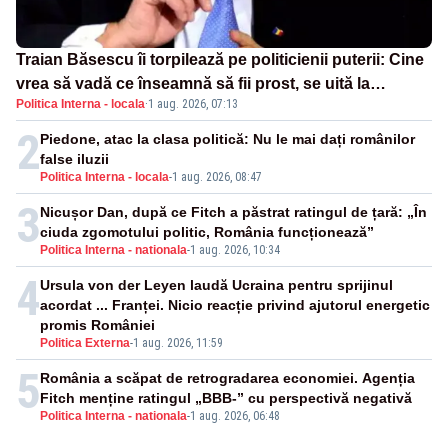
Traian Băsescu îi torpilează pe politicienii puterii: Cine
vrea să vadă ce înseamnă să fii prost, se uită la
Politica Interna - locala
·
1 aug. 2026, 07:13
România
2
Piedone, atac la clasa politică: Nu le mai dați românilor
false iluzii
Politica Interna - locala
-
1 aug. 2026, 08:47
3
Nicușor Dan, după ce Fitch a păstrat ratingul de țară: „În
ciuda zgomotului politic, România funcționează”
Politica Interna - nationala
-
1 aug. 2026, 10:34
4
Ursula von der Leyen laudă Ucraina pentru sprijinul
acordat ... Franței. Nicio reacție privind ajutorul energetic
promis României
Politica Externa
-
1 aug. 2026, 11:59
5
România a scăpat de retrogradarea economiei. Agenția
Fitch menține ratingul „BBB-” cu perspectivă negativă
Politica Interna - nationala
-
1 aug. 2026, 06:48