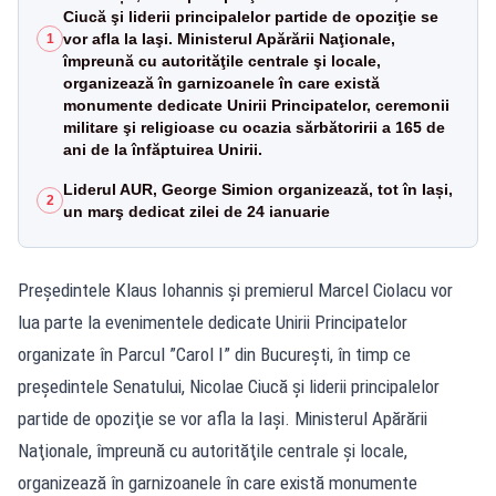
Ciucă şi liderii principalelor partide de opoziţie se
vor afla la Iaşi. Ministerul Apărării Naţionale,
1
împreună cu autorităţile centrale şi locale,
organizează în garnizoanele în care există
monumente dedicate Unirii Principatelor, ceremonii
militare şi religioase cu ocazia sărbătoririi a 165 de
ani de la înfăptuirea Unirii.
Liderul AUR, George Simion organizează, tot în Iași,
2
un marş dedicat zilei de 24 ianuarie
Preşedintele Klaus Iohannis şi premierul Marcel Ciolacu vor
lua parte la evenimentele dedicate Unirii Principatelor
organizate în Parcul ”Carol I” din București, în timp ce
preşedintele Senatului, Nicolae Ciucă şi liderii principalelor
partide de opoziţie se vor afla la Iaşi. Ministerul Apărării
Naţionale, împreună cu autorităţile centrale şi locale,
organizează în garnizoanele în care există monumente