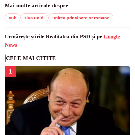
Mai multe articole despre
cub
ziua unirii
unirea principatelor romane
Urmărește știrile Realitatea din PSD și pe
Google
News
CELE MAI CITITE
1