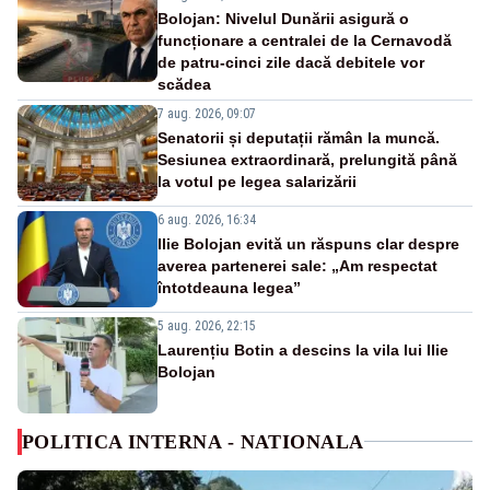
Bolojan: Nivelul Dunării asigură o
funcționare a centralei de la Cernavodă
de patru-cinci zile dacă debitele vor
scădea
7 aug. 2026, 09:07
Senatorii și deputații rămân la muncă.
Sesiunea extraordinară, prelungită până
la votul pe legea salarizării
6 aug. 2026, 16:34
Ilie Bolojan evită un răspuns clar despre
averea partenerei sale: „Am respectat
întotdeauna legea”
5 aug. 2026, 22:15
Laurențiu Botin a descins la vila lui Ilie
Bolojan
POLITICA INTERNA - NATIONALA