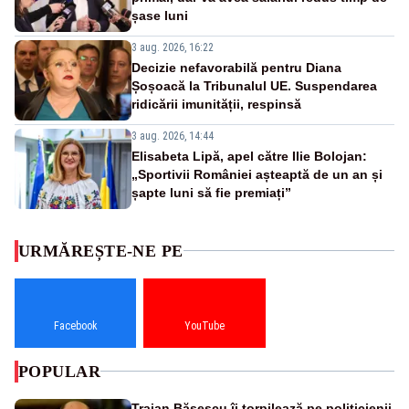
șase luni
3 aug. 2026, 16:22
Decizie nefavorabilă pentru Diana
Șoșoacă la Tribunalul UE. Suspendarea
ridicării imunității, respinsă
3 aug. 2026, 14:44
Elisabeta Lipă, apel către Ilie Bolojan:
„Sportivii României așteaptă de un an și
șapte luni să fie premiați”
URMĂREȘTE-NE PE
Facebook
YouTube
POPULAR
Traian Băsescu îi torpilează pe politicienii