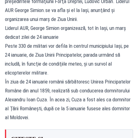
preşedintele formaţiunii Forţa Dreptei, Ludovic Orban. Liderul
AUR George Simion.se va afla şi el la Iaşi, anunţând şi
organizarea unui marş de Ziua Unirii.
Liderul AUR, George Simion organizează, tot în Iași, un marş
dedicat zilei de 24 ianuarie
Peste 330 de militari vor defila în centrul municipiului Iaşi, pe
24 ianuarie, de Ziua Unirii Principatelor, parada urmând să
includă, în funcţie de condiţiile meteo, şi un survol al
elicopterelor militare.
În ziua de 24 ianuarie românii sărbătoresc Unirea Principatelor
Române din anul 1859, realizată sub conducerea domnitorului
Alexandru Ioan Cuza. În acea zi, Cuza a fost ales ca domnitor
al Ţării Româneşti, după ce la 5 ianuarie fusese ales domnitor
al Moldovei.