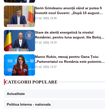
financiare
Sorin Grindeanu anunță când ar putea fi
învestit noul Guvern: „După 15 august
sunt șanse mai mari”
31 iul. 2026, 16:49
Stare de alertă energetică la nivelul
României, pentru luna august. Ilie Bolojan
a anunțat importuri și posibile restricții –
31 iul. 2026, 18:29
VIDEO
Marco Rubio, mesaj pentru Oana Țoiu:
„Parteneriatul cu România este puternic
și prețuit”
31 iul. 2026, 14:37
CATEGORII POPULARE
Actualitate
Politica Interna - nationala