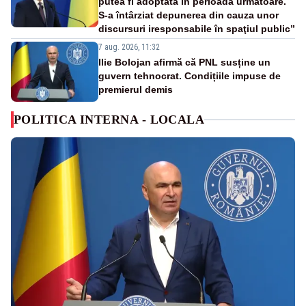
putea fi adoptată în perioada următoare.
S-a întârziat depunerea din cauza unor
discursuri iresponsabile în spaţiul public”
7 aug. 2026, 11:32
Ilie Bolojan afirmă că PNL susține un
guvern tehnocrat. Condițiile impuse de
premierul demis
POLITICA INTERNA - LOCALA