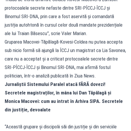
protocoalele secrete nefaste dintre SRI-PÎCCJ-ÎCCJ și
Binomul SRI-DNA, prin care a fost aservită și comandată
justiția autohtonă în cursul celor două mandate prezidențiale
ale lui Traian Băsescu”, scrie Valer Marian.
Gruparea Macovei-Tăpălagă-Kovesi-Coldea nu putea accepta
sub nicio formă să ajungă la ÎCCJ un magistrat ca Lia Savonea,
care nu a acceptat și a criticat protocoalele secrete dintre
SRI-PÎCCJ-ÎCCJ și Binomul SRI-DNA, mai afirmă fostul
politician, într-o analiză publicată în Ziua News.
Jurnaliștii Sistemului Paralel atacă FĂRĂ dovezi!
Secretele magistraților, în mâna lui Dan Tăpălagă și
Monica Macovei: cum au intrat în Arhiva SIPA. Secretele
din justiție, devoalate
“Această grupare și discipolii săi din justiție și din serviciile