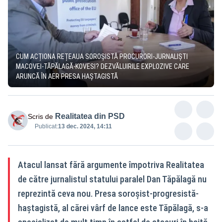
CUM ACȚIONA REȚEAUA SOROȘISTĂ PROCURORI-JURNALIȘTI
MACOVEI-TĂPĂLAGĂ-KOVESI? DEZVĂLUIRILE EXPLOZIVE CARE
ARUNCĂ ÎN AER PRESA HAȘTAGISTĂ
Realitatea din PSD
Scris de
Publicat:
13 dec. 2024, 14:11
Atacul lansat fără argumente împotriva Realitatea
de către jurnalistul statului paralel Dan Tăpălagă nu
reprezintă ceva nou. Presa soroșist-progresistă-
haștagistă, al cărei vârf de lance este Tăpălagă, s-a