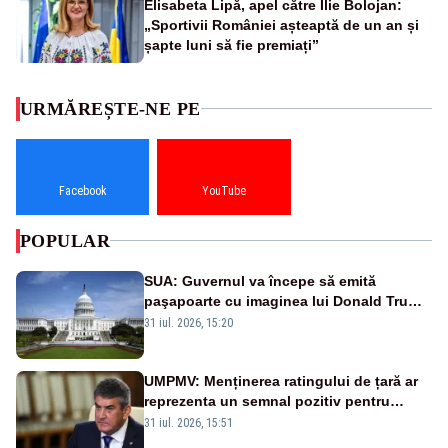
Elisabeta Lipă, apel către Ilie Bolojan:
„Sportivii României așteaptă de un an și
șapte luni să fie premiați”
URMĂREȘTE-NE PE
Facebook
YouTube
POPULAR
SUA: Guvernul va începe să emită
paşapoarte cu imaginea lui Donald Trump
începând cu 8 august
31 iul. 2026, 15:20
UMPMV: Menținerea ratingului de țară ar
reprezenta un semnal pozitiv pentru
România. Autoritățile trebuie să continue
31 iul. 2026, 15:51
consolidarea stabilității economice și