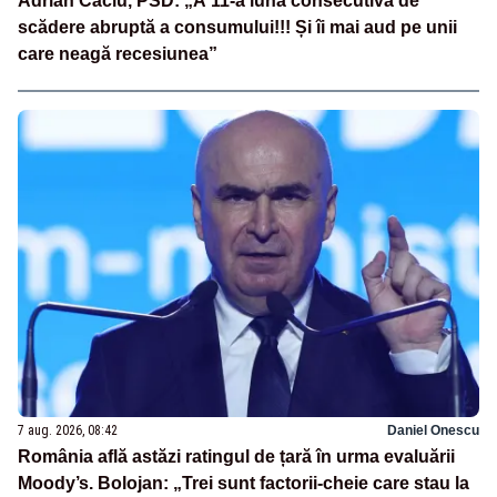
Adrian Câciu, PSD: „A 11-a lună consecutivă de
scădere abruptă a consumului!!! Și îi mai aud pe unii
care neagă recesiunea”
7 aug. 2026, 08:42
Daniel Onescu
România află astăzi ratingul de țară în urma evaluării
Moody’s. Bolojan: „Trei sunt factorii-cheie care stau la