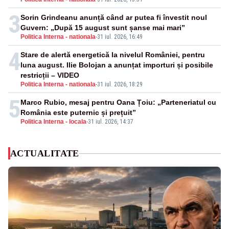
financiare
3
Sorin Grindeanu anunță când ar putea fi învestit noul
Guvern: „După 15 august sunt șanse mai mari”
Politica Interna - nationala
-
31 iul. 2026, 16:49
4
Stare de alertă energetică la nivelul României, pentru
luna august. Ilie Bolojan a anunțat importuri și posibile
restricții – VIDEO
Politica Interna - nationala
-
31 iul. 2026, 18:29
5
Marco Rubio, mesaj pentru Oana Țoiu: „Parteneriatul cu
România este puternic și prețuit”
Politica Interna - locala
-
31 iul. 2026, 14:37
ACTUALITATE