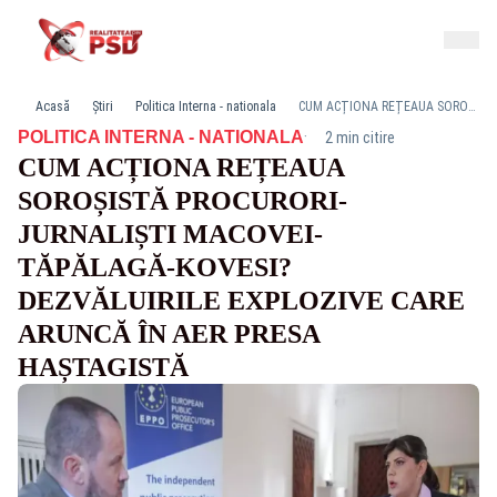
Acasă
Știri
Politica Interna - nationala
CUM ACȚIONA REȚEAUA SOROȘISTĂ PROCURORI-JURNALIȘTI MACOVEI-TĂPĂLAGĂ-KOVESI? DEZVĂLUIRILE EXPLOZIVE CARE ARUNCĂ ÎN AER PRESA HAȘTAGISTĂ
·
POLITICA INTERNA - NATIONALA
2 min citire
CUM ACȚIONA REȚEAUA
SOROȘISTĂ PROCURORI-
JURNALIȘTI MACOVEI-
TĂPĂLAGĂ-KOVESI?
DEZVĂLUIRILE EXPLOZIVE CARE
ARUNCĂ ÎN AER PRESA
HAȘTAGISTĂ