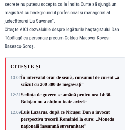
secrete nu puteau accepta ca la Înalta Curte să ajungă un
magistrat cu backgroundul profesional și managerial al
judecătoarei Lia Savonea”.
Citește AICI dezvăluirile despre legăturile haștagistului Dan
Tăpălagă cu personaje precum Coldea-Macovei-Kovesi-
Basescu-Soroș.
CITEȘTE ȘI
În intervalul orar de seară, consumul de curent „a
13:02
scăzut cu 200-300 de megawați”
Ședința de guvern se amână pentru ora 14:30.
12:31
Bolojan nu a obținut toate avizele
Luis Lazarus, după ce Nicușor Dan a invocat
12:09
perspectiva trecerii României la euro: „Moneda
națională înseamnă suveranitate”