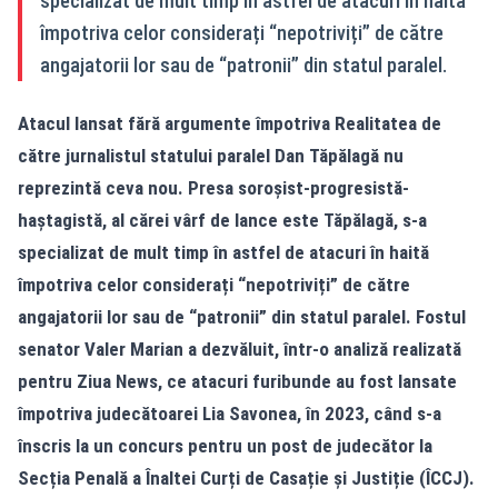
specializat de mult timp în astfel de atacuri în haită
împotriva celor considerați “nepotriviți” de către
angajatorii lor sau de “patronii” din statul paralel.
Atacul lansat fără argumente împotriva Realitatea de
către jurnalistul statului paralel Dan Tăpălagă nu
reprezintă ceva nou. Presa soroșist-progresistă-
haștagistă, al cărei vârf de lance este Tăpălagă, s-a
specializat de mult timp în astfel de atacuri în haită
împotriva celor considerați “nepotriviți” de către
angajatorii lor sau de “patronii” din statul paralel. Fostul
senator Valer Marian a dezvăluit, într-o analiză realizată
pentru Ziua News, ce atacuri furibunde au fost lansate
împotriva judecătoarei Lia Savonea, în 2023, când s-a
înscris la un concurs pentru un post de judecător la
Secția Penală a Înaltei Curți de Casație și Justiție (ÎCCJ).