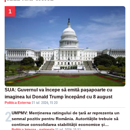
1
SUA: Guvernul va începe să emită paşapoarte cu
imaginea lui Donald Trump începând cu 8 august
Politica Externa
·
31 iul. 2026, 15:20
2
UMPMV: Menținerea ratingului de țară ar reprezenta un
semnal pozitiv pentru România. Autoritățile trebuie să
continue consolidarea stabilității economice și
Politica Interna - nationala
-
31 iul. 2026, 15:51