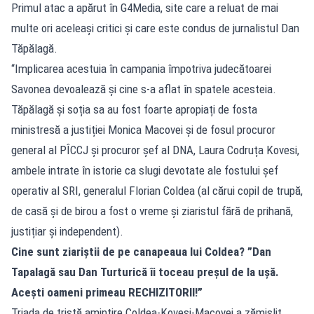
Primul atac a apărut în G4Media, site care a reluat de mai
multe ori aceleași critici și care este condus de jurnalistul Dan
Tăpălagă.
“Implicarea acestuia în campania împotriva judecătoarei
Savonea devoalează și cine s-a aflat în spatele acesteia.
Tăpălagă și soția sa au fost foarte apropiați de fosta
ministresă a justiției Monica Macovei și de fosul procuror
general al PÎCCJ și procuror șef al DNA, Laura Codruța Kovesi,
ambele intrate în istorie ca slugi devotate ale fostului șef
operativ al SRI, generalul Florian Coldea (al cărui copil de trupă,
de casă și de birou a fost o vreme și ziaristul fără de prihană,
justițiar și independent).
Cine sunt ziariștii de pe canapeaua lui Coldea? ”Dan
Tapalagă sau Dan Turturică îi toceau preșul de la ușă.
Acești oameni primeau RECHIZITORII!”
Triada de tristă amintire Coldea-Kovesi-Macovei a zămislit