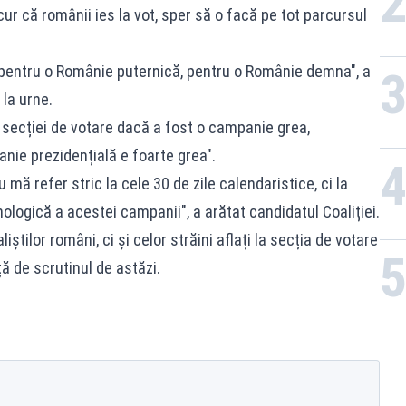
ur că românii ies la vot, sper să o facă pe tot parcursul
 pentru o Românie puternică, pentru o Românie demna", a
 la urne.
ță secției de votare dacă a fost o campanie grea,
ie prezidențială e foarte grea".
mă refer stric la cele 30 de zile calendaristice, ci la
hologică a acestei campanii", a arătat candidatul Coaliției.
iștilor români, ci și celor străini aflați la secția de votare
ă de scrutinul de astăzi.