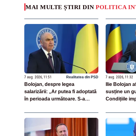
MAI MULTE ȘTIRI DIN
POLITICA I
7 aug. 2026, 11:51
Realitatea din PSD
7 aug. 2026, 11:32
Bolojan, despre legea
Ilie Bolojan 
salarizării: „Ar putea fi adoptată
susține un g
în perioada următoare. S-a
Condițiile im
întârziat depunerea din cauza
demis
unor discursuri iresponsabile în
spaţiul public”