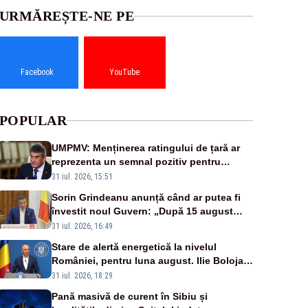
URMĂREȘTE-NE PE
Facebook
YouTube
POPULAR
UMPMV: Menținerea ratingului de țară ar
reprezenta un semnal pozitiv pentru
România. Autoritățile trebuie să continue
31 iul. 2026, 15:51
consolidarea stabilității economice și
Sorin Grindeanu anunță când ar putea fi
financiare
învestit noul Guvern: „După 15 august
sunt șanse mai mari”
31 iul. 2026, 16:49
Stare de alertă energetică la nivelul
României, pentru luna august. Ilie Bolojan
a anunțat importuri și posibile restricții –
31 iul. 2026, 18:29
VIDEO
Pană masivă de curent în Sibiu și