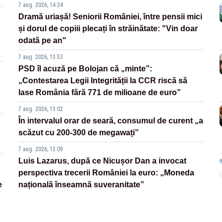
7 aug. 2026, 14:34
Dramă uriașă! Seniorii României, între pensii mici
și dorul de copiii plecați în străinătate: "Vin doar
odată pe an"
7 aug. 2026, 13:53
PSD îl acuză pe Bolojan că „minte”:
„Contestarea Legii Integrității la CCR riscă să
lase România fără 771 de milioane de euro”
7 aug. 2026, 13:02
În intervalul orar de seară, consumul de curent „a
scăzut cu 200-300 de megawați”
7 aug. 2026, 12:09
Luis Lazarus, după ce Nicușor Dan a invocat
perspectiva trecerii României la euro: „Moneda
e
națională înseamnă suveranitate”