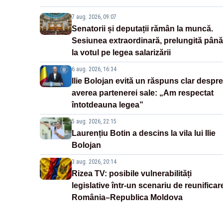
7 aug. 2026, 09:07
Senatorii și deputații rămân la muncă.
Sesiunea extraordinară, prelungită până
la votul pe legea salarizării
6 aug. 2026, 16:34
Ilie Bolojan evită un răspuns clar despre
averea partenerei sale: „Am respectat
întotdeauna legea”
5 aug. 2026, 22:15
Laurențiu Botin a descins la vila lui Ilie
Bolojan
3 aug. 2026, 20:14
Rizea TV: posibile vulnerabilități
legislative într-un scenariu de reunificar
România–Republica Moldova