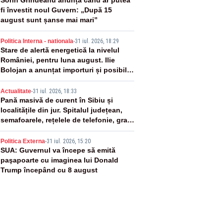
2
Sorin Grindeanu anunță când ar putea
fi învestit noul Guvern: „După 15
august sunt șanse mai mari”
3
Politica Interna - nationala
-
31 iul. 2026, 18:29
Stare de alertă energetică la nivelul
României, pentru luna august. Ilie
Bolojan a anunțat importuri și posibile
restricții – VIDEO
4
Actualitate
-
31 iul. 2026, 18:33
Pană masivă de curent în Sibiu și
localitățile din jur. Spitalul județean,
semafoarele, rețelele de telefonie, grav
afectate
5
Politica Externa
-
31 iul. 2026, 15:20
SUA: Guvernul va începe să emită
paşapoarte cu imaginea lui Donald
Trump începând cu 8 august