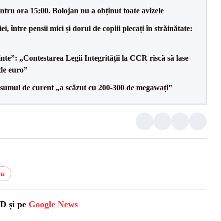
tru ora 15:00. Bolojan nu a obținut toate avizele
 între pensii mici și dorul de copiii plecați în străinătate:
te”: „Contestarea Legii Integrității la CCR riscă să lase
de euro”
onsumul de curent „a scăzut cu 200-300 de megawați”
cu
SD și pe
Google News