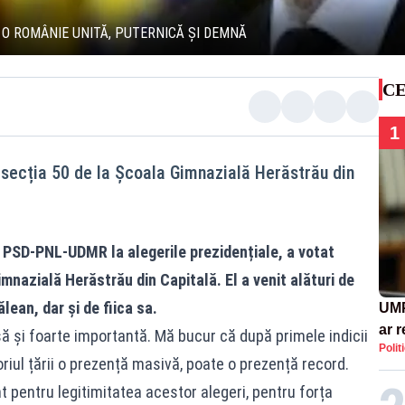
O ROMÂNIE UNITĂ, PUTERNICĂ ȘI DEMNĂ
CE
1
secția 50 de la Școala Gimnazială Herăstrău din
i PSD-PNL-UDMR la alegerile prezidențiale, a votat
mnazială Herăstrău din Capitală. El a venit alături de
lean, dar și de fiica sa.
UMP
ar 
să și foarte importantă. Mă bucur că după primele indicii
Polit
Rom
oriul țării o prezență masivă, poate o prezență record.
cont
 pentru legitimitatea acestor alegeri, pentru forța
eco