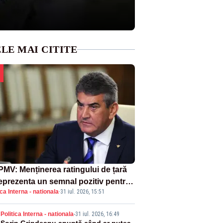
LE MAI CITITE
MV: Menținerea ratingului de țară
reprezenta un semnal pozitiv pentru
ica Interna - nationala
·
31 iul. 2026, 15:51
ânia. Autoritățile trebuie să
inue consolidarea stabilității
Politica Interna - nationala
-
31 iul. 2026, 16:49
nomice și financiare