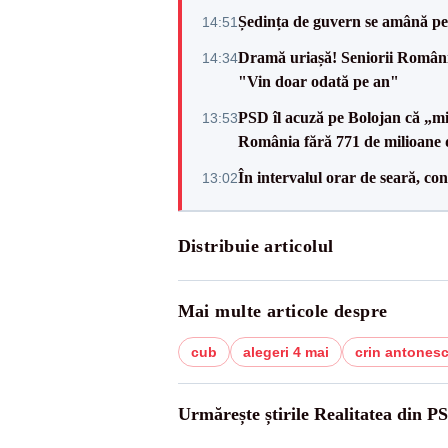
Ședința de guvern se amână pen
14:51
Dramă uriașă! Seniorii României,
14:34
"Vin doar odată pe an"
PSD îl acuză pe Bolojan că „min
13:53
România fără 771 de milioane 
În intervalul orar de seară, c
13:02
Distribuie articolul
Mai multe articole despre
cub
alegeri 4 mai
crin antones
Urmărește știrile Realitatea din P