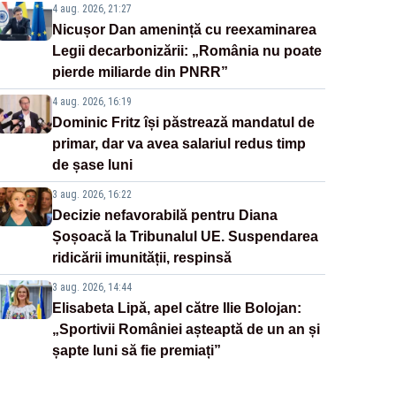
4 aug. 2026, 21:27
Nicușor Dan amenință cu reexaminarea
Legii decarbonizării: „România nu poate
pierde miliarde din PNRR”
4 aug. 2026, 16:19
Dominic Fritz își păstrează mandatul de
primar, dar va avea salariul redus timp
de șase luni
3 aug. 2026, 16:22
Decizie nefavorabilă pentru Diana
Șoșoacă la Tribunalul UE. Suspendarea
ridicării imunității, respinsă
3 aug. 2026, 14:44
Elisabeta Lipă, apel către Ilie Bolojan:
„Sportivii României așteaptă de un an și
șapte luni să fie premiați”