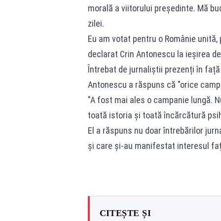
morală a viitorului președinte. Mă buc
zilei.
Eu am votat pentru o Românie unită,
declarat Crin Antonescu la ieșirea de
Întrebat de jurnaliștii prezenți în fa
Antonescu a răspuns că "orice campan
"A fost mai ales o campanie lungă. Nu 
toată istoria și toată încărcătură psi
El a răspuns nu doar întrebărilor jurnal
și care și-au manifestat interesul faț
CITEȘTE ȘI