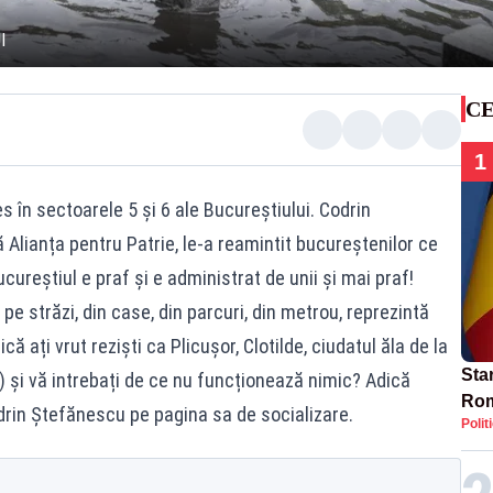
I
CE
1
s în sectoarele 5 și 6 ale Bucureștiului. Codrin
Alianța pentru Patrie, le-a reamintit bucureștenilor ce
ucureștiul e praf și e administrat de unii și mai praf!
pe străzi, din case, din parcuri, din metrou, reprezintă
ă ați vrut reziști ca Plicușor, Clotilde, ciudatul ăla de la
Star
e) și vă intrebați de ce nu funcționează nimic? Adică
Rom
Codrin Ștefănescu pe pagina sa de socializare.
Polit
Bol
rest