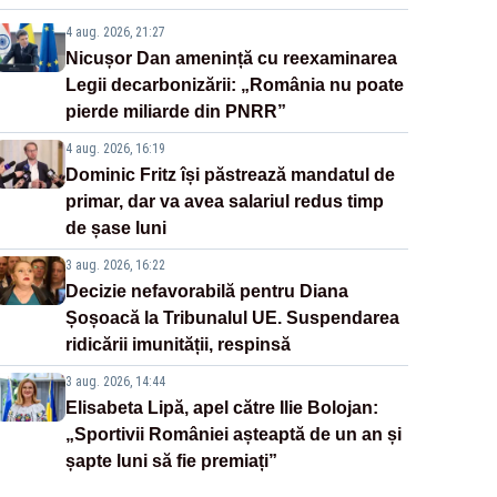
4 aug. 2026, 21:27
Nicușor Dan amenință cu reexaminarea
Legii decarbonizării: „România nu poate
pierde miliarde din PNRR”
4 aug. 2026, 16:19
Dominic Fritz își păstrează mandatul de
primar, dar va avea salariul redus timp
de șase luni
3 aug. 2026, 16:22
Decizie nefavorabilă pentru Diana
Șoșoacă la Tribunalul UE. Suspendarea
ridicării imunității, respinsă
3 aug. 2026, 14:44
Elisabeta Lipă, apel către Ilie Bolojan:
„Sportivii României așteaptă de un an și
șapte luni să fie premiați”