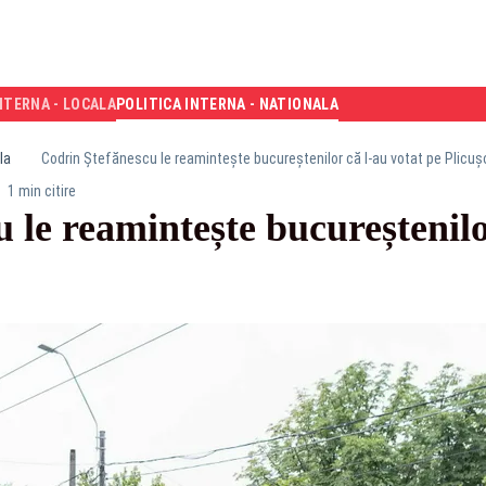
NTERNA - LOCALA
POLITICA INTERNA - NATIONALA
la
Codrin Ștefănescu le reamintește bucureștenilor că l-au votat pe Plicuș
1 min citire
 le reamintește bucureștenilo