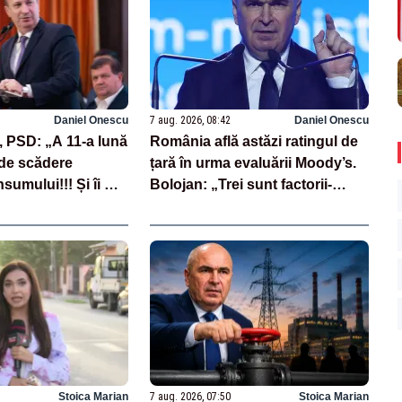
Daniel Onescu
7 aug. 2026, 08:42
Daniel Onescu
, PSD: „A 11-a lună
România află astăzi ratingul de
de scădere
țară în urma evaluării Moody’s.
sumului!!! Și îi mai
Bolojan: „Trei sunt factorii-
care neagă
cheie care stau la baza acestor
evaluări”
Stoica Marian
7 aug. 2026, 07:50
Stoica Marian