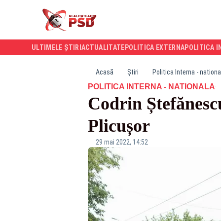
ULTIMELE ȘTIRI
ACTUALITATE
POLITICA EXTERNA
POLITICA I
Acasă
Știri
Politica Interna - nationa
·
POLITICA INTERNA - NATIONALA
Codrin Ștefănescu
Plicușor
29 mai 2022, 14:52