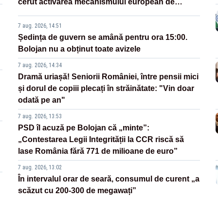
cerut activarea mecanismului european de
urgenţă
7 aug. 2026, 14:51
Ședința de guvern se amână pentru ora 15:00.
Bolojan nu a obținut toate avizele
7 aug. 2026, 14:34
Dramă uriașă! Seniorii României, între pensii mici
și dorul de copiii plecați în străinătate: "Vin doar
odată pe an"
7 aug. 2026, 13:53
PSD îl acuză pe Bolojan că „minte”:
„Contestarea Legii Integrității la CCR riscă să
lase România fără 771 de milioane de euro”
7 aug. 2026, 13:02
În intervalul orar de seară, consumul de curent „a
scăzut cu 200-300 de megawați”