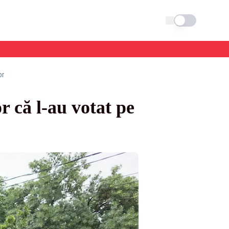
Schimba tema
or
r că l-au votat pe