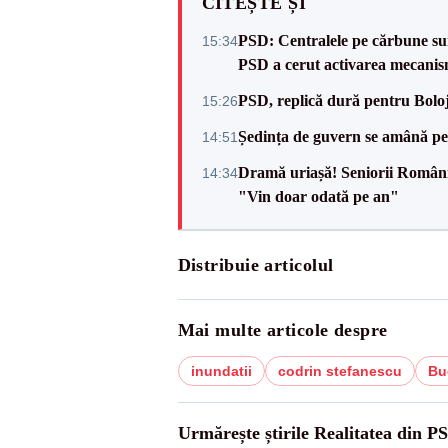
CITEȘTE ȘI
PSD: Centralele pe cărbune sunt
15:34
PSD a cerut activarea mecanis
PSD, replică dură pentru Boloj
15:26
Ședința de guvern se amână pen
14:51
Dramă uriașă! Seniorii României,
14:34
"Vin doar odată pe an"
Distribuie articolul
Mai multe articole despre
inundatii
codrin stefanescu
Bu
Urmărește știrile Realitatea din P