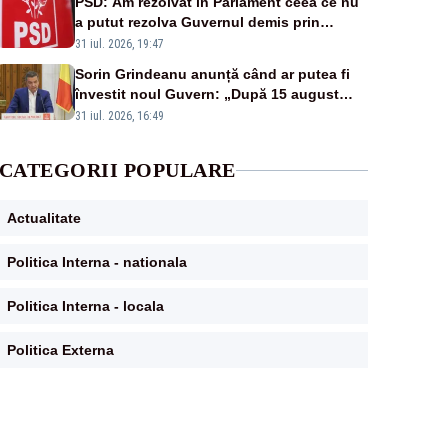
PSD: Am rezolvat în Parlament ceea ce nu
a putut rezolva Guvernul demis prin
moțiune de cenzură
31 iul. 2026, 19:47
Sorin Grindeanu anunță când ar putea fi
învestit noul Guvern: „După 15 august
sunt șanse mai mari”
31 iul. 2026, 16:49
CATEGORII POPULARE
Actualitate
Politica Interna - nationala
Politica Interna - locala
Politica Externa