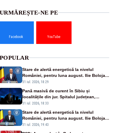
URMĂREȘTE-NE PE
Facebook
YouTube
POPULAR
Stare de alertă energetică la nivelul
României, pentru luna august. Ilie Bolojan
a anunțat importuri și posibile restricții –
31 iul. 2026, 18:29
VIDEO
Pană masivă de curent în Sibiu și
localitățile din jur. Spitalul județean,
semafoarele, rețelele de telefonie, grav
31 iul. 2026, 18:33
afectate
Stare de alertă energetică la nivelul
României, pentru luna august. Ilie Bolojan
a anunțat importuri și posibile restricții –
31 iul. 2026, 19:43
VIDEO