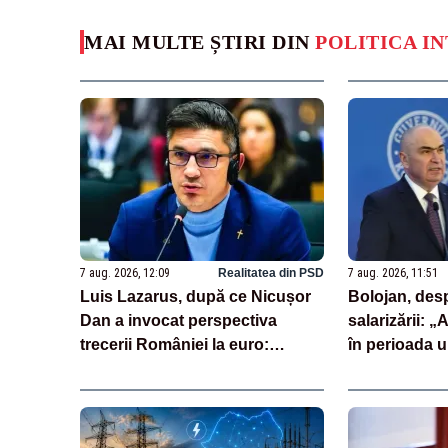
MAI MULTE ȘTIRI DIN
POLITICA I
7 aug. 2026, 12:09
Realitatea din PSD
7 aug. 2026, 11:51
Luis Lazarus, după ce Nicușor
Bolojan, des
Dan a invocat perspectiva
salarizării: „
trecerii României la euro:
în perioada u
„Moneda națională înseamnă
întârziat dep
suveranitate”
unor discursu
spaţiul publi