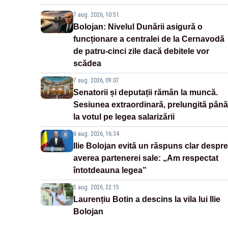
7 aug. 2026, 10:51
Bolojan: Nivelul Dunării asigură o
funcționare a centralei de la Cernavodă
de patru-cinci zile dacă debitele vor
scădea
7 aug. 2026, 09:07
Senatorii și deputații rămân la muncă.
Sesiunea extraordinară, prelungită până
la votul pe legea salarizării
6 aug. 2026, 16:34
Ilie Bolojan evită un răspuns clar despre
averea partenerei sale: „Am respectat
întotdeauna legea”
5 aug. 2026, 22:15
Laurențiu Botin a descins la vila lui Ilie
Bolojan