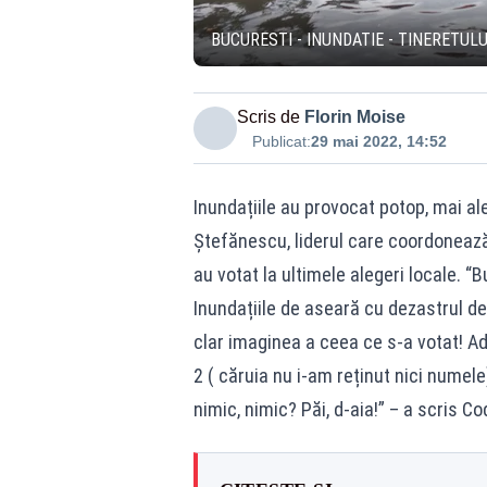
BUCURESTI - INUNDATIE - TINERETULU
Scris de
Florin Moise
Publicat:
29 mai 2022, 14:52
Inundațiile au provocat potop, mai ale
Ștefănescu, liderul care coordonează 
au votat la ultimele alegeri locale. “B
Inundațiile de aseară cu dezastrul de 
clar imaginea a ceea ce s-a votat! Adic
2 ( căruia nu i-am reținut nici numel
nimic, nimic? Păi, d-aia!” – a scris 