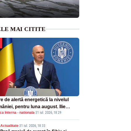
LE MAI CITITE
e de alertă energetică la nivelul
âniei, pentru luna august. Ilie
ica Interna - nationala
·
31 iul. 2026, 18:29
ojan a anunțat importuri și posibile
ricții – VIDEO
Actualitate
-
31 iul. 2026, 18:33