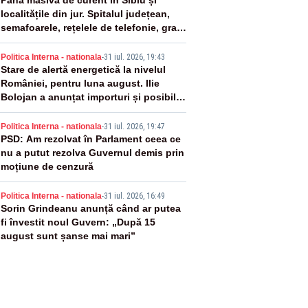
2
Pană masivă de curent în Sibiu și
localitățile din jur. Spitalul județean,
semafoarele, rețelele de telefonie, grav
afectate
3
Politica Interna - nationala
-
31 iul. 2026, 19:43
Stare de alertă energetică la nivelul
României, pentru luna august. Ilie
Bolojan a anunțat importuri și posibile
restricții – VIDEO
4
Politica Interna - nationala
-
31 iul. 2026, 19:47
PSD: Am rezolvat în Parlament ceea ce
nu a putut rezolva Guvernul demis prin
moțiune de cenzură
5
Politica Interna - nationala
-
31 iul. 2026, 16:49
Sorin Grindeanu anunță când ar putea
fi învestit noul Guvern: „După 15
august sunt șanse mai mari”