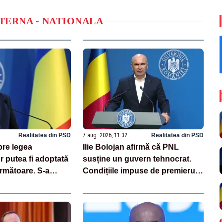
NTERNA - NATIONALA
Realitatea din PSD
7 aug. 2026, 11:32
Realitatea din PSD
pre legea
Ilie Bolojan afirmă că PNL
Ar putea fi adoptată
susține un guvern tehnocrat.
rmătoare. S-a
Condițiile impuse de premierul
unerea din cauza
demis
ri iresponsabile în
c”