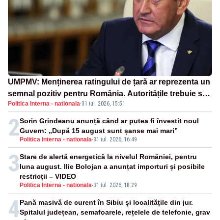
UMPMV: Menținerea ratingului de țară ar reprezenta un
semnal pozitiv pentru România. Autoritățile trebuie să
Politica Interna - nationala
·
31 iul. 2026, 15:51
continue consolidarea stabilității economice și
financiare
2
Sorin Grindeanu anunță când ar putea fi învestit noul
Guvern: „După 15 august sunt șanse mai mari”
Politica Interna - nationala
-
31 iul. 2026, 16:49
3
Stare de alertă energetică la nivelul României, pentru
luna august. Ilie Bolojan a anunțat importuri și posibile
restricții – VIDEO
Politica Interna - nationala
-
31 iul. 2026, 18:29
4
Pană masivă de curent în Sibiu și localitățile din jur.
Spitalul județean, semafoarele, rețelele de telefonie, grav