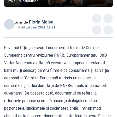
izolații și carantinatii
Florin Moise
Scris de
Publicat:
5 iul. 2021, 12:21
Guvernul Cîțu ține secret documentul trimis de Comisia
Europeană pentru reviziuirea PNRR. Europarlamentarul S&D
Victor Negrescu a aflat că executivul european a reclamat
banii mulți dedicați pentru firmele de consultanță și achiziție
de mobilier.“Comisia Europeană a trimis un nou set de
comentarii și critici dure față de PNRR-ul realizat de actualii
guvernanți. De această dată, documentul se referă la
reformele propuse și critică absența dialogului real cu
patronatele, sindicatele și societatea civilă. Într-un mod
absolut netransparent documentul este ținut la secret”, scrie