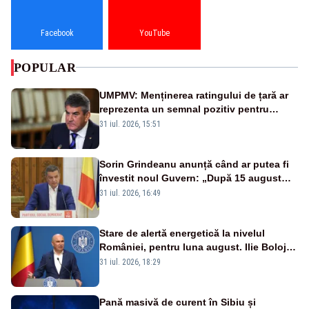
Facebook
YouTube
POPULAR
UMPMV: Menținerea ratingului de țară ar
reprezenta un semnal pozitiv pentru
România. Autoritățile trebuie să continue
31 iul. 2026, 15:51
consolidarea stabilității economice și
financiare
Sorin Grindeanu anunță când ar putea fi
învestit noul Guvern: „După 15 august
sunt șanse mai mari”
31 iul. 2026, 16:49
Stare de alertă energetică la nivelul
României, pentru luna august. Ilie Bolojan
a anunțat importuri și posibile restricții –
31 iul. 2026, 18:29
VIDEO
Pană masivă de curent în Sibiu și