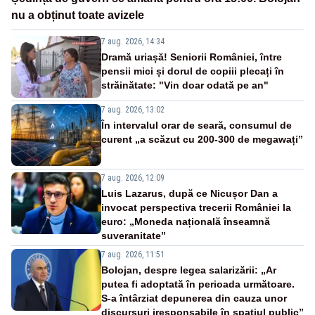
nu a obținut toate avizele
7 aug. 2026, 14:34
Dramă uriașă! Seniorii României, între
pensii mici și dorul de copiii plecați în
străinătate: "Vin doar odată pe an"
7 aug. 2026, 13:02
În intervalul orar de seară, consumul de
curent „a scăzut cu 200-300 de megawați”
7 aug. 2026, 12:09
Luis Lazarus, după ce Nicușor Dan a
invocat perspectiva trecerii României la
euro: „Moneda națională înseamnă
suveranitate”
7 aug. 2026, 11:51
Bolojan, despre legea salarizării: „Ar
putea fi adoptată în perioada următoare.
S-a întârziat depunerea din cauza unor
discursuri iresponsabile în spaţiul public”