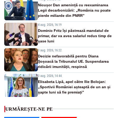
Nicușor Dan amenință cu reexaminarea
Legii decarbonizării: „România nu poate
pierde miliarde din PNRR”
4 aug. 2026, 16:19
Dominic Fritz își păstrează mandatul de
primar, dar va avea salariul redus timp de
șase luni
3 aug. 2026, 16:22
Decizie nefavorabilă pentru Diana
Șoșoacă la Tribunalul UE. Suspendarea
ridicării imunității, respinsă
3 aug. 2026, 14:44
Elisabeta Lipă, apel către Ilie Bolojan:
„Sportivii României așteaptă de un an și
șapte luni să fie premiați”
URMĂREȘTE-NE PE