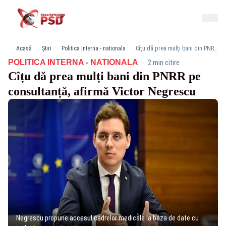
Acasă
Știri
Politica Interna - nationala
Cîțu dă prea mulți bani din PNRR pe consultanță, afirmă Victor Negrescu
·
POLITICA INTERNA - NATIONALA
2 min citire
Cîțu dă prea mulți bani din PNRR pe
consultanță, afirmă Victor Negrescu
Negrescu propune accesul cadrelor medicale la baza de date cu