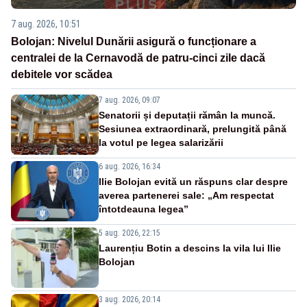
7 aug. 2026, 10:51
Bolojan: Nivelul Dunării asigură o funcționare a
centralei de la Cernavodă de patru-cinci zile dacă
debitele vor scădea
7 aug. 2026, 09:07
Senatorii și deputații rămân la muncă.
Sesiunea extraordinară, prelungită până
la votul pe legea salarizării
6 aug. 2026, 16:34
Ilie Bolojan evită un răspuns clar despre
averea partenerei sale: „Am respectat
întotdeauna legea”
5 aug. 2026, 22:15
Laurențiu Botin a descins la vila lui Ilie
Bolojan
3 aug. 2026, 20:14