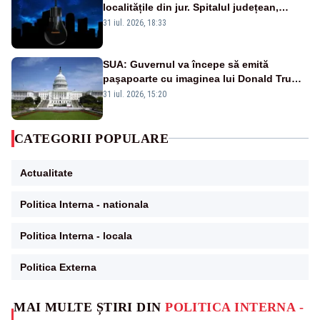
localitățile din jur. Spitalul județean,
semafoarele, rețelele de telefonie, grav
31 iul. 2026, 18:33
afectate
SUA: Guvernul va începe să emită
paşapoarte cu imaginea lui Donald Trump
începând cu 8 august
31 iul. 2026, 15:20
CATEGORII POPULARE
Actualitate
Politica Interna - nationala
Politica Interna - locala
Politica Externa
MAI MULTE ȘTIRI DIN
POLITICA INTERNA -