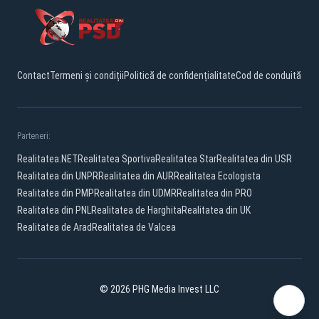
Contact
Termeni și condiții
Politică de confidențialitate
Cod de conduită
Parteneri:
Realitatea.NET
Realitatea Sportiva
Realitatea Star
Realitatea din USR
Realitatea din UNPR
Realitatea din AUR
Realitatea Ecologista
Realitatea din PMP
Realitatea din UDMR
Realitatea din PRO
Realitatea din PNL
Realitatea de Harghita
Realitatea din UK
Realitatea de Arad
Realitatea de Valcea
© 2026 PHG Media Invest LLC
Facebook
YouTube