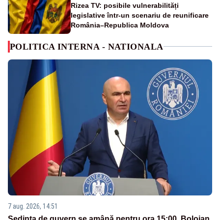
Rizea TV: posibile vulnerabilități
legislative într-un scenariu de reunificare
România–Republica Moldova
POLITICA INTERNA - NATIONALA
7 aug. 2026, 14:51
Ședința de guvern se amână pentru ora 15:00. Bolojan