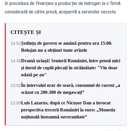
în procedura de finanțare a producției de hidrogen la o firmă
considerată de către presă, acoperită a serviciilor secrete.
CITEȘTE ȘI
Ședința de guvern se amână pentru ora 15:00.
14:51
Bolojan nu a obținut toate avizele
Dramă uriașă! Seniorii României, între pensii mici
14:34
și dorul de copiii plecați în străinătate: "Vin doar
odată pe an"
În intervalul orar de seară, consumul de curent „a
13:02
scăzut cu 200-300 de megawați”
Luis Lazarus, după ce Nicușor Dan a invocat
12:09
perspectiva trecerii României la euro: „Moneda
națională înseamnă suveranitate”