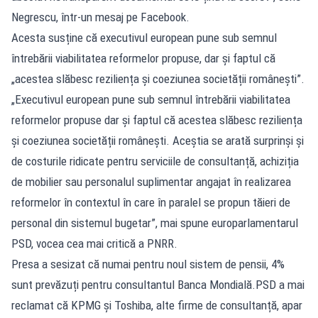
Negrescu, într-un mesaj pe Facebook.
Acesta susține că executivul european pune sub semnul
întrebării viabilitatea reformelor propuse, dar și faptul că
„acestea slăbesc reziliența și coeziunea societății românești”.
„Executivul european pune sub semnul întrebării viabilitatea
reformelor propuse dar și faptul că acestea slăbesc reziliența
și coeziunea societății românești. Aceștia se arată surprinși și
de costurile ridicate pentru serviciile de consultanță, achiziția
de mobilier sau personalul suplimentar angajat în realizarea
reformelor în contextul în care în paralel se propun tăieri de
personal din sistemul bugetar”, mai spune europarlamentarul
PSD, vocea cea mai critică a PNRR.
Presa a sesizat că numai pentru noul sistem de pensii, 4%
sunt prevăzuți pentru consultantul Banca Mondială.PSD a mai
reclamat că KPMG și Toshiba, alte firme de consultanță, apar