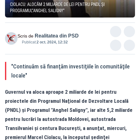
CIOLACU: ALOCĂM 2 MILIARDE DE LEI PENTRU PNDL ŞI
PROGRAMUL”ANGHEL SALIGNY”
Realitatea din PSD
Scris de
Publicat:
2 oct. 2024, 12:32
"Continuăm să finanţăm investiţiile în comunităţile
locale"
Guvernul va aloca aproape 2 miliarde de lei pentru
proiectele din Programul Naţional de Dezvoltare Locală
(PNDL) şi Programul "Anghel Saligny", iar alte 5,2 miliarde
pentru lucrări la autostrada Moldovei, autostrada
Transilvaniei şi centura Bucureşti, a anunţat, miercuri,
premierul Marcel Ciolacu, la începutul şedinţei