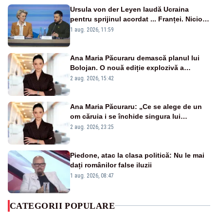
Ursula von der Leyen laudă Ucraina
pentru sprijinul acordat ... Franței. Nicio
reacție privind ajutorul energetic promis
1 aug. 2026, 11:59
României
Ana Maria Păcuraru demască planul lui
Bolojan. O nouă ediție explozivă a
emisiunii „Miza Zilei” la Realitatea PLUS
2 aug. 2026, 15:42
Ana Maria Păcuraru: „Ce se alege de un
om căruia i se închide singura lui
portiță?”
2 aug. 2026, 23:25
Piedone, atac la clasa politică: Nu le mai
dați românilor false iluzii
1 aug. 2026, 08:47
CATEGORII POPULARE