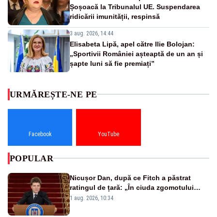
Șoșoacă la Tribunalul UE. Suspendarea
ridicării imunității, respinsă
3 aug. 2026, 14:44
Elisabeta Lipă, apel către Ilie Bolojan:
„Sportivii României așteaptă de un an și
șapte luni să fie premiați”
URMĂREȘTE-NE PE
Facebook
YouTube
POPULAR
Nicușor Dan, după ce Fitch a păstrat
ratingul de țară: „În ciuda zgomotului
politic, România funcționează”
1 aug. 2026, 10:34