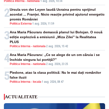
Politica Interna - nationala
·
1 aug. 2026, 10:34
2
Ursula von der Leyen laudă Ucraina pentru sprijinul
acordat ... Franței. Nicio reacție privind ajutorul energetic
promis României
Politica Externa
-
1 aug. 2026, 11:59
3
Ana Maria Păcuraru demască planul lui Bolojan. O nouă
ediție explozivă a emisiunii „Miza Zilei” la Realitatea
PLUS
Politica Interna - nationala
-
2 aug. 2026, 15:42
4
Ana Maria Păcuraru: „Ce se alege de un om căruia i se
închide singura lui portiță?”
Politica Interna - nationala
-
2 aug. 2026, 23:25
5
Piedone, atac la clasa politică: Nu le mai dați românilor
false iluzii
Politica Interna - locala
-
1 aug. 2026, 08:47
ACTUALITATE