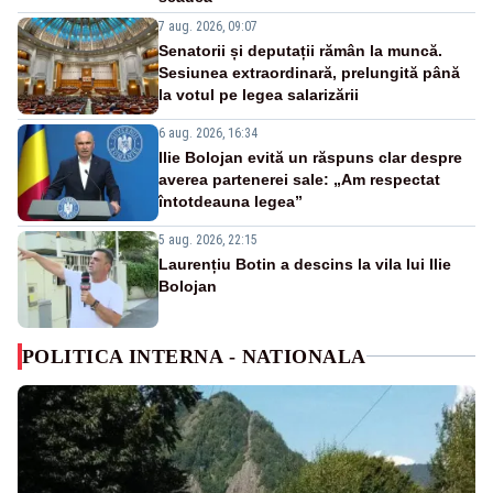
7 aug. 2026, 09:07
Senatorii și deputații rămân la muncă.
Sesiunea extraordinară, prelungită până
la votul pe legea salarizării
6 aug. 2026, 16:34
Ilie Bolojan evită un răspuns clar despre
averea partenerei sale: „Am respectat
întotdeauna legea”
5 aug. 2026, 22:15
Laurențiu Botin a descins la vila lui Ilie
Bolojan
POLITICA INTERNA - NATIONALA