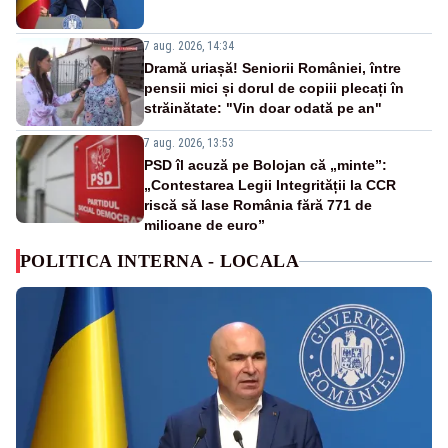
7 aug. 2026, 14:34
Dramă uriașă! Seniorii României, între
pensii mici și dorul de copiii plecați în
străinătate: "Vin doar odată pe an"
7 aug. 2026, 13:53
PSD îl acuză pe Bolojan că „minte”:
„Contestarea Legii Integrității la CCR
riscă să lase România fără 771 de
milioane de euro”
POLITICA INTERNA - LOCALA