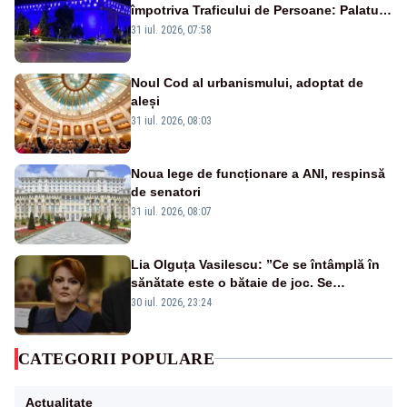
împotriva Traficului de Persoane: Palatul
Victoria, iluminat în albastru
31 iul. 2026, 07:58
Noul Cod al urbanismului, adoptat de
aleși
31 iul. 2026, 08:03
Noua lege de funcționare a ANI, respinsă
de senatori
31 iul. 2026, 08:07
Lia Olguța Vasilescu: ”Ce se întâmplă în
sănătate este o bătaie de joc. Se
guvernează extraordinar de prost”
30 iul. 2026, 23:24
CATEGORII POPULARE
Actualitate