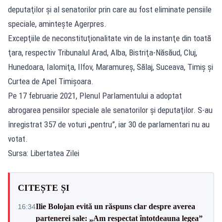
deputaţilor şi al senatorilor prin care au fost eliminate pensiile
speciale, amintește Agerpres.
Excepţiile de neconstituţionalitate vin de la instanţe din toată
ţara, respectiv Tribunalul Arad, Alba, Bistriţa-Năsăud, Cluj,
Hunedoara, Ialomiţa, Ilfov, Maramureş, Sălaj, Suceava, Timiş şi
Curtea de Apel Timişoara.
Pe 17 februarie 2021, Plenul Parlamentului a adoptat
abrogarea pensiilor speciale ale senatorilor şi deputaţilor. S-au
înregistrat 357 de voturi „pentru”, iar 30 de parlamentari nu au
votat.
Sursa: Libertatea Zilei
CITEȘTE ȘI
Ilie Bolojan evită un răspuns clar despre averea
16:34
partenerei sale: „Am respectat întotdeauna legea”