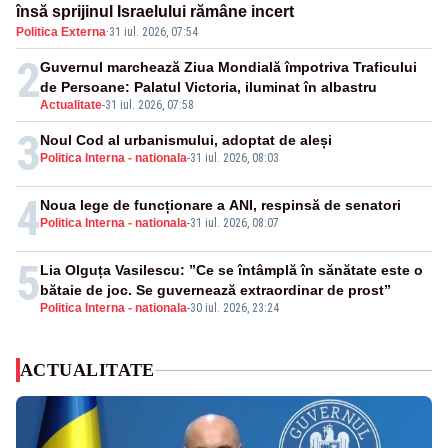
însă sprijinul Israelului rămâne incert
Politica Externa
·
31 iul. 2026, 07:54
2
Guvernul marchează Ziua Mondială împotriva Traficului
de Persoane: Palatul Victoria, iluminat în albastru
Actualitate
-
31 iul. 2026, 07:58
3
Noul Cod al urbanismului, adoptat de aleși
Politica Interna - nationala
-
31 iul. 2026, 08:03
4
Noua lege de funcționare a ANI, respinsă de senatori
Politica Interna - nationala
-
31 iul. 2026, 08:07
5
Lia Olguța Vasilescu: ”Ce se întâmplă în sănătate este o
bătaie de joc. Se guvernează extraordinar de prost”
Politica Interna - nationala
-
30 iul. 2026, 23:24
ACTUALITATE