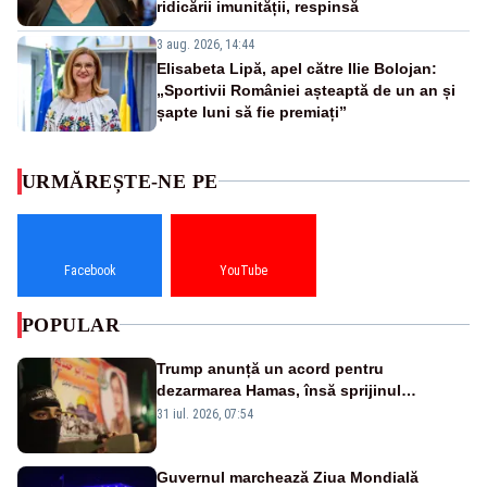
ridicării imunității, respinsă
3 aug. 2026, 14:44
Elisabeta Lipă, apel către Ilie Bolojan:
„Sportivii României așteaptă de un an și
șapte luni să fie premiați”
URMĂREȘTE-NE PE
Facebook
YouTube
POPULAR
Trump anunță un acord pentru
dezarmarea Hamas, însă sprijinul
Israelului rămâne incert
31 iul. 2026, 07:54
Guvernul marchează Ziua Mondială