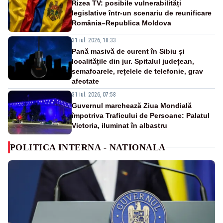
Rizea TV: posibile vulnerabilități
legislative într-un scenariu de reunificare
România–Republica Moldova
31 iul. 2026, 18:33
Pană masivă de curent în Sibiu și
localitățile din jur. Spitalul județean,
semafoarele, rețelele de telefonie, grav
afectate
31 iul. 2026, 07:58
Guvernul marchează Ziua Mondială
împotriva Traficului de Persoane: Palatul
Victoria, iluminat în albastru
POLITICA INTERNA - NATIONALA