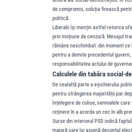
de compromis, soluția firească pent
politică.
Liberalii își mențin astfel retorica 
prin moțiune de cenzură. Mesajul tran
rămâne neschimbat: din moment ce P
pentru a demite precedentul guvern, 
responsabilitatea actului de guverna
Calculele din tabăra social-d
De cealaltă parte a eșichierului politi
pentru strângerea majorității par depar
înțelegere de culise, semnalele care 
reținere în a acorda un cec în alb pr
Surse din interiorul PSD indică faptul
majoră care își asumă decontul elec