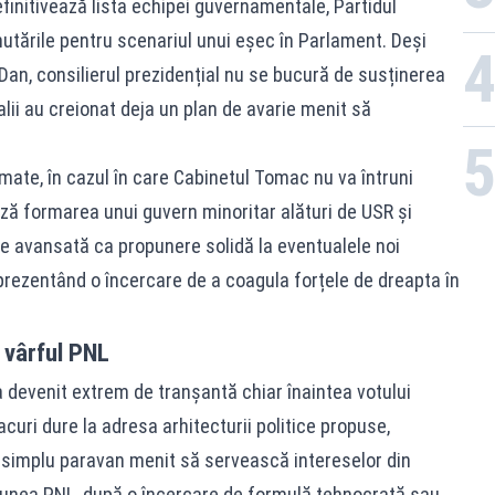
nitivează lista echipei guvernamentale, Partidul
mutările pentru scenariul unui eșec în Parlament. Deși
Dan, consilierul prezidențial nu se bucură de susținerea
eralii au creionat deja un plan de avarie menit să
rmate, în cazul în care Cabinetul Tomac nu va întruni
ză formarea unui guvern minoritar alături de USR și
e avansată ca propunere solidă la eventualele noi
eprezentând o încercare de a coagula forțele de dreapta în
 vârful PNL
 a devenit extrem de tranșantă chiar înaintea votului
curi dure la adresa arhitecturii politice propuse,
n simplu paravan menit să servească intereselor din
ziunea PNL, după o încercare de formulă tehnocrată sau