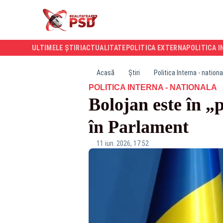
ULTIMELE ȘTIRI
ACTUALITATE
POLITICA EXTERNA
POLITICA I
Acasă
Știri
Politica Interna - nationa
·
POLITICA INTERNA - NATIONALA
Bolojan este în „
în Parlament
11 iun. 2026, 17:52