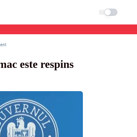
Schimba tema
ment
mac este respins