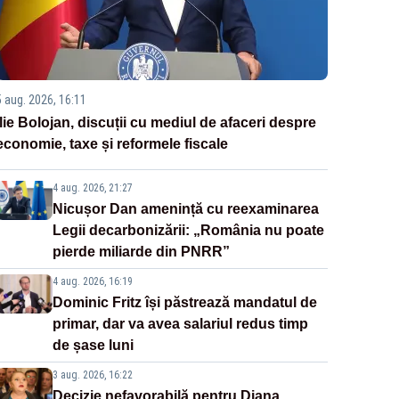
5 aug. 2026, 16:11
Ilie Bolojan, discuții cu mediul de afaceri despre
economie, taxe și reformele fiscale
4 aug. 2026, 21:27
Nicușor Dan amenință cu reexaminarea
Legii decarbonizării: „România nu poate
pierde miliarde din PNRR”
4 aug. 2026, 16:19
Dominic Fritz își păstrează mandatul de
primar, dar va avea salariul redus timp
de șase luni
3 aug. 2026, 16:22
Decizie nefavorabilă pentru Diana