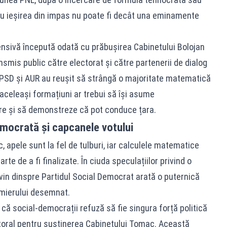
ru ieșirea din impas nu poate fi decât una eminamente
ofensivă începută odată cu prăbușirea Cabinetului Bolojan
smis public către electorat și către partenerii de dialog
SD și AUR au reușit să strângă o majoritate matematică
aceleași formațiuni ar trebui să își asume
re și să demonstreze că pot conduce țara.
emocrată și capcanele votului
c, apele sunt la fel de tulburi, iar calculele matematice
te de a fi finalizate. În ciuda speculațiilor privind o
vin dinspre Partidul Social Democrat arată o puternică
emierului desemnat.
 că social-democrații refuză să fie singura forță politică
toral pentru susținerea Cabinetului Tomac. Această