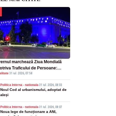
ernul marchează Ziua Mondială
otriva Traficului de Persoane:
litate
·
31 iul. 2026, 07:58
tul Victoria, iluminat în albastru
2
Politica Interna - nationala
-
31 iul. 2026, 08:03
Noul Cod al urbanismului, adoptat de
aleși
3
Politica Interna - nationala
-
31 iul. 2026, 08:07
Noua lege de funcționare a ANI,