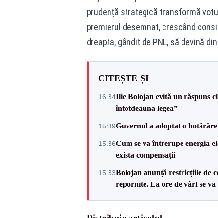
prudență strategică transformă votul
premierul desemnat, crescând consid
dreapta, gândit de PNL, să devină din 
CITEȘTE ȘI
Ilie Bolojan evită un răspuns c
16:34
întotdeauna legea”
Guvernul a adoptat o hotărâre 
15:39
Cum se va întrerupe energia el
15:36
exista compensații
Bolojan anunță restricțiile de c
15:33
repornite. La ore de vârf se v
Distribuie articolul