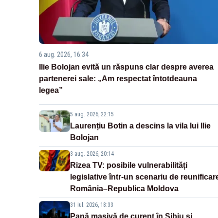
6 aug. 2026, 16:34
Ilie Bolojan evită un răspuns clar despre averea
partenerei sale: „Am respectat întotdeauna
legea”
5 aug. 2026, 22:15
Laurențiu Botin a descins la vila lui Ilie
Bolojan
3 aug. 2026, 20:14
Rizea TV: posibile vulnerabilități
legislative într-un scenariu de reunificar
România–Republica Moldova
31 iul. 2026, 18:33
Pană masivă de curent în Sibiu și