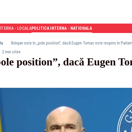
NTERNA - LOCALA
POLITICA INTERNA - NATIONALA
la
Bolojan este în „pole position”, dacă Eugen Tomac este respins în Parla
2 min citire
pole position”, dacă Eugen To