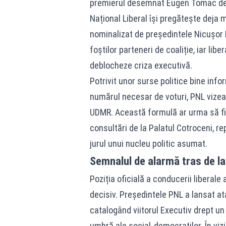
premierul desemnat Eugen Tomac defi
Național Liberal își pregătește deja 
nominalizat de președintele Nicușor 
foștilor parteneri de coaliție, iar lib
deblocheze criza executivă.
Potrivit unor surse politice bine info
numărul necesar de voturi, PNL vizea
UDMR. Această formulă ar urma să fi
consultări de la Palatul Cotroceni, r
jurul unui nucleu politic asumat.
Semnalul de alarmă tras de la
Poziția oficială a conducerii liberale
decisiv. Președintele PNL a lansat ata
catalogând viitorul Executiv drept u
umbră ale social-democraților. În vi