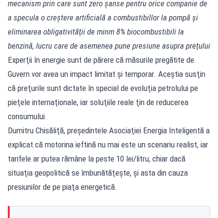
mecanism prin care sunt zero şanse pentru orice companie de
a specula o creştere artificială a combustibillor la pompă şi
eliminarea obligativităţii de minm 8% biocombustibili la
benzină, lucru care de asemenea pune presiune asupra preţului
Experţii în energie sunt de părere că măsurile pregătite de
Guvern vor avea un impact limitat şi temporar. Aceştia susţin
că preţurile sunt dictate în special de evoluţia petrolului pe
pieţele internaţionale, iar soluţiile reale ţin de reducerea
consumului.
Dumitru Chisăliţă, preşedintele Asociaţiei Energia Inteligentă a
explicat că motorina ieftină nu mai este un scenariu realist, iar
tarifele ar putea rămâne la peste 10 lei/litru, chiar dacă
situaţia geopolitică se îmbunătăţeşte, şi asta din cauza
presiunilor de pe piaţa energetică.