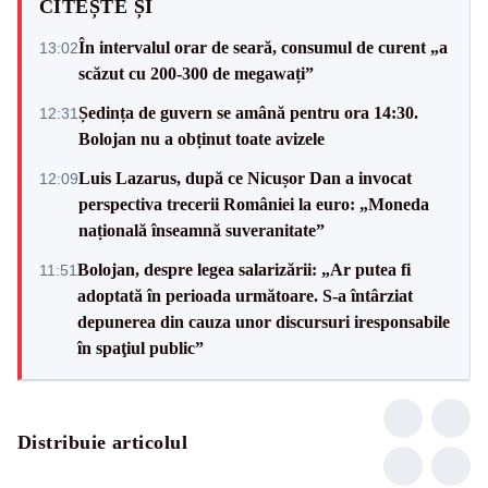
CITEȘTE ȘI
În intervalul orar de seară, consumul de curent „a
13:02
scăzut cu 200-300 de megawați”
Ședința de guvern se amână pentru ora 14:30.
12:31
Bolojan nu a obținut toate avizele
Luis Lazarus, după ce Nicușor Dan a invocat
12:09
perspectiva trecerii României la euro: „Moneda
națională înseamnă suveranitate”
Bolojan, despre legea salarizării: „Ar putea fi
11:51
adoptată în perioada următoare. S-a întârziat
depunerea din cauza unor discursuri iresponsabile
în spaţiul public”
Distribuie articolul