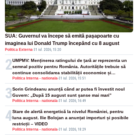
SUA: Guvernul va începe să emită paşapoarte cu
imaginea lui Donald Trump începând cu 8 august
Politica Externa
·
31 iul. 2026, 15:20
2
UMPMV: Menținerea ratingului de țară ar reprezenta un
semnal pozitiv pentru România. Autoritățile trebuie să
continue consolidarea stabilității economice și
Politica Interna - nationala
-
31 iul. 2026, 15:51
financiare
3
Sorin Grindeanu anunță când ar putea fi învestit noul
Guvern: „După 15 august sunt șanse mai mari”
Politica Interna - nationala
-
31 iul. 2026, 16:49
4
Stare de alertă energetică la nivelul României, pentru
luna august. Ilie Bolojan a anunțat importuri și posibile
restricții – VIDEO
Politica Interna - nationala
-
31 iul. 2026, 18:29