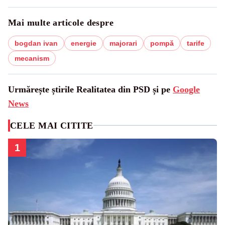
Mai multe articole despre
bogdan ivan
energie
majorari
pompă
tarife
mecanism
Urmărește știrile Realitatea din PSD și pe
Google
News
CELE MAI CITITE
1