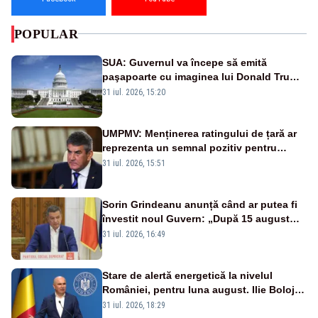
POPULAR
SUA: Guvernul va începe să emită
paşapoarte cu imaginea lui Donald Trump
începând cu 8 august
31 iul. 2026, 15:20
UMPMV: Menținerea ratingului de țară ar
reprezenta un semnal pozitiv pentru
România. Autoritățile trebuie să continue
31 iul. 2026, 15:51
consolidarea stabilității economice și
financiare
Sorin Grindeanu anunță când ar putea fi
învestit noul Guvern: „După 15 august
sunt șanse mai mari”
31 iul. 2026, 16:49
Stare de alertă energetică la nivelul
României, pentru luna august. Ilie Bolojan
a anunțat importuri și posibile restricții –
31 iul. 2026, 18:29
VIDEO