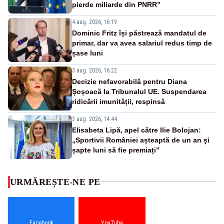
pierde miliarde din PNRR”
4 aug. 2026, 16:19
Dominic Fritz își păstrează mandatul de
primar, dar va avea salariul redus timp de
șase luni
3 aug. 2026, 16:22
Decizie nefavorabilă pentru Diana
Șoșoacă la Tribunalul UE. Suspendarea
ridicării imunității, respinsă
3 aug. 2026, 14:44
Elisabeta Lipă, apel către Ilie Bolojan:
„Sportivii României așteaptă de un an și
șapte luni să fie premiați”
URMĂREȘTE-NE PE
Facebook
YouTube