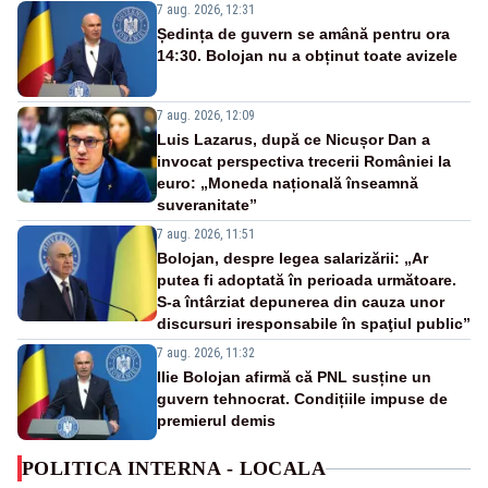
7 aug. 2026, 12:31
Ședința de guvern se amână pentru ora
14:30. Bolojan nu a obținut toate avizele
7 aug. 2026, 12:09
Luis Lazarus, după ce Nicușor Dan a
invocat perspectiva trecerii României la
euro: „Moneda națională înseamnă
suveranitate”
7 aug. 2026, 11:51
Bolojan, despre legea salarizării: „Ar
putea fi adoptată în perioada următoare.
S-a întârziat depunerea din cauza unor
discursuri iresponsabile în spaţiul public”
7 aug. 2026, 11:32
Ilie Bolojan afirmă că PNL susține un
guvern tehnocrat. Condițiile impuse de
premierul demis
POLITICA INTERNA - LOCALA