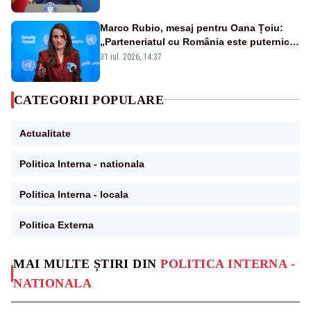
Marco Rubio, mesaj pentru Oana Țoiu:
„Parteneriatul cu România este puternic
și prețuit”
31 iul. 2026, 14:37
CATEGORII POPULARE
Actualitate
Politica Interna - nationala
Politica Interna - locala
Politica Externa
MAI MULTE ȘTIRI DIN
POLITICA INTERNA -
NATIONALA