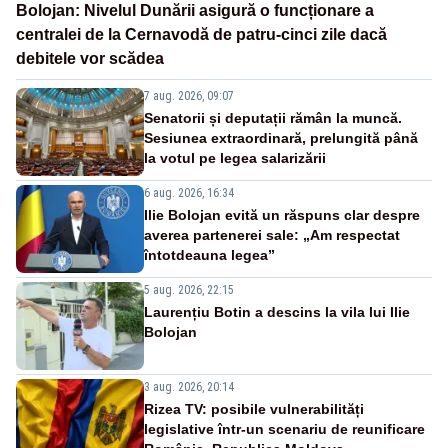
Bolojan: Nivelul Dunării asigură o funcționare a
centralei de la Cernavodă de patru-cinci zile dacă
debitele vor scădea
7 aug. 2026, 09:07
Senatorii și deputații rămân la muncă.
Sesiunea extraordinară, prelungită până
la votul pe legea salarizării
6 aug. 2026, 16:34
Ilie Bolojan evită un răspuns clar despre
averea partenerei sale: „Am respectat
întotdeauna legea”
5 aug. 2026, 22:15
Laurențiu Botin a descins la vila lui Ilie
Bolojan
3 aug. 2026, 20:14
Rizea TV: posibile vulnerabilități
legislative într-un scenariu de reunificare