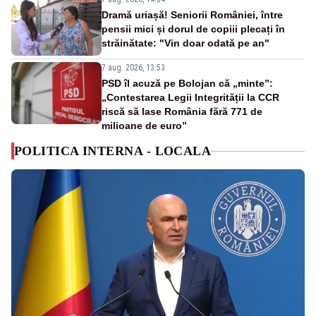
Dramă uriașă! Seniorii României, între
pensii mici și dorul de copiii plecați în
străinătate: "Vin doar odată pe an"
7 aug. 2026, 13:53
PSD îl acuză pe Bolojan că „minte”:
„Contestarea Legii Integrității la CCR
riscă să lase România fără 771 de
milioane de euro”
POLITICA INTERNA - LOCALA