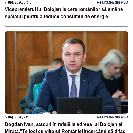
7 aug. 2026, 07:15
Realitatea din PSD
Vicepremierul lui Bolojan le cere românilor să amâne
spălatul pentru a reduce consumul de energie
6 aug. 2026, 23:38
Realitatea din PSD
Bogdan Ivan, atacuri în rafală la adresa lui Bolojan și
Miruță.”Te joci cu viitorul României încercând să-ți faci