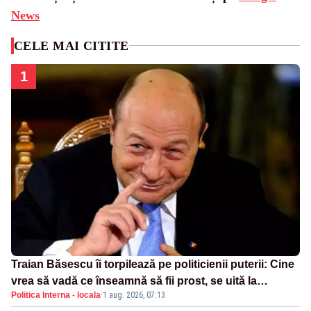
News
CELE MAI CITITE
1
Traian Băsescu îi torpilează pe politicienii puterii: Cine
vrea să vadă ce înseamnă să fii prost, se uită la
Politica Interna - locala
·
1 aug. 2026, 07:13
România