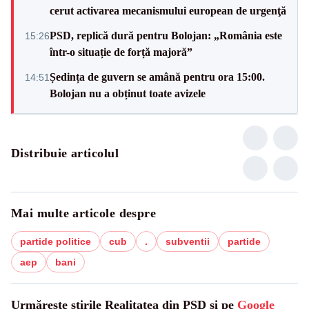
cerut activarea mecanismului european de urgenţă
PSD, replică dură pentru Bolojan: „România este
15:26
într-o situație de forță majoră”
Ședința de guvern se amână pentru ora 15:00.
14:51
Bolojan nu a obținut toate avizele
Distribuie articolul
Mai multe articole despre
partide politice
cub
.
subventii
partide
aep
bani
Urmărește știrile Realitatea din PSD și pe
Google