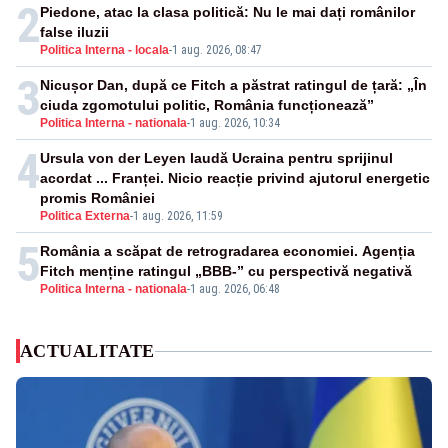
2
Piedone, atac la clasa politică: Nu le mai dați românilor
false iluzii
Politica Interna - locala
-
1 aug. 2026, 08:47
3
Nicușor Dan, după ce Fitch a păstrat ratingul de țară: „În
ciuda zgomotului politic, România funcționează”
Politica Interna - nationala
-
1 aug. 2026, 10:34
4
Ursula von der Leyen laudă Ucraina pentru sprijinul
acordat ... Franței. Nicio reacție privind ajutorul energetic
promis României
Politica Externa
-
1 aug. 2026, 11:59
5
România a scăpat de retrogradarea economiei. Agenția
Fitch menține ratingul „BBB-” cu perspectivă negativă
Politica Interna - nationala
-
1 aug. 2026, 06:48
ACTUALITATE