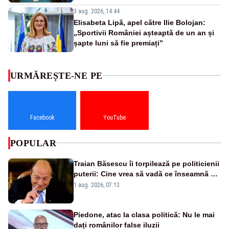
3 aug. 2026, 14:44
Elisabeta Lipă, apel către Ilie Bolojan:
„Sportivii României așteaptă de un an și
șapte luni să fie premiați”
URMĂREȘTE-NE PE
Facebook
YouTube
POPULAR
Traian Băsescu îi torpilează pe politicienii
puterii: Cine vrea să vadă ce înseamnă să
fii prost, se uită la România
1 aug. 2026, 07:13
Piedone, atac la clasa politică: Nu le mai
dați românilor false iluzii