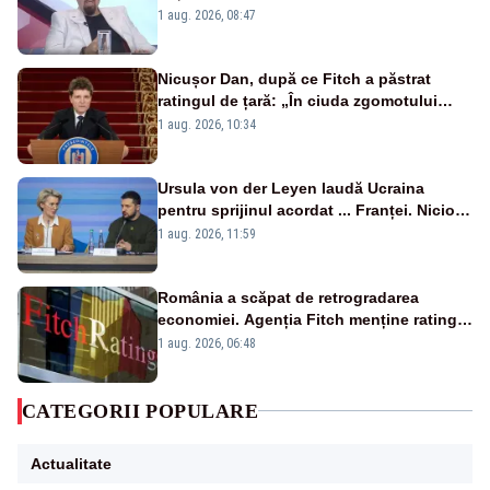
1 aug. 2026, 08:47
Nicușor Dan, după ce Fitch a păstrat
ratingul de țară: „În ciuda zgomotului
politic, România funcționează”
1 aug. 2026, 10:34
Ursula von der Leyen laudă Ucraina
pentru sprijinul acordat ... Franței. Nicio
reacție privind ajutorul energetic promis
1 aug. 2026, 11:59
României
România a scăpat de retrogradarea
economiei. Agenția Fitch menține ratingul
„BBB-” cu perspectivă negativă
1 aug. 2026, 06:48
CATEGORII POPULARE
Actualitate