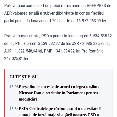
Potrivit unui comunicat de presă remis miercuri AGERPRES de
AEP, valoarea totală a subvenţiilor virate în contul fiecărui
partid politic în luna august 2022, este de 16.972.063,09 lei.
Potrivit sursei citate, PSD a primit în luna august 6.534.585,12
de lei, PNL a primit 5.539.682,82 de lei, USR - 2.986.325,78 lei,
AUR - 1.322.548,64 lei, PMP - 341.894,92 lei, Pro România -
247.025,81 lei.
CITEȘTE ȘI
Președintele nu este de acord cu legea urșilor.
18:08
Nicușor Dan o retrimite în Parlament pentru
modificări
PSD: Centralele pe cărbune sunt o necesitate în
15:34
situaţia de forţă majoră a ţării noastre. PSD a