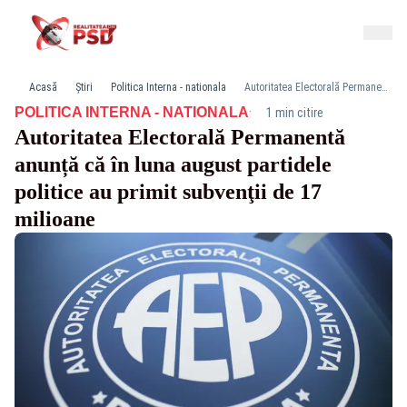
Acasă
Știri
Politica Interna - nationala
Autoritatea Electorală Permanentă anunță că în luna august partidele politice au primit subvenţii de 17 milioane
·
POLITICA INTERNA - NATIONALA
1 min citire
Autoritatea Electorală Permanentă
anunță că în luna august partidele
politice au primit subvenţii de 17
milioane