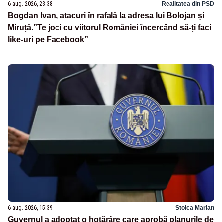
6 aug. 2026, 23:38
Realitatea din PSD
Bogdan Ivan, atacuri în rafală la adresa lui Bolojan și
Miruță.”Te joci cu viitorul României încercând să-ți faci
like-uri pe Facebook”
6 aug. 2026, 15:39
Stoica Marian
Guvernul a adoptat o hotărâre care aprobă planurile de