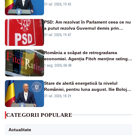
a anunțat importuri și posibile restricții –
31 iul. 2026, 19:43
VIDEO
PSD: Am rezolvat în Parlament ceea ce nu
a putut rezolva Guvernul demis prin
moțiune de cenzură
31 iul. 2026, 19:47
România a scăpat de retrogradarea
economiei. Agenția Fitch menține ratingul
„BBB-” cu perspectivă negativă
1 aug. 2026, 06:48
Stare de alertă energetică la nivelul
României, pentru luna august. Ilie Bolojan
a anunțat importuri și posibile restricții –
31 iul. 2026, 18:29
VIDEO
CATEGORII POPULARE
Actualitate