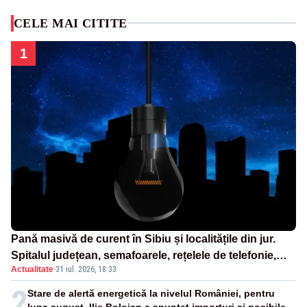
CELE MAI CITITE
1
Pană masivă de curent în Sibiu și localitățile din jur.
Spitalul județean, semafoarele, rețelele de telefonie,
Actualitate
·
31 iul. 2026, 18:33
grav afectate
2
Stare de alertă energetică la nivelul României, pentru