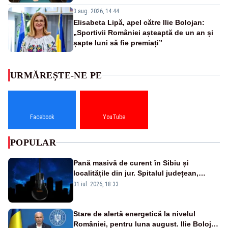
3 aug. 2026, 14:44
Elisabeta Lipă, apel către Ilie Bolojan:
„Sportivii României așteaptă de un an și
șapte luni să fie premiați”
URMĂREȘTE-NE PE
Facebook
YouTube
POPULAR
Pană masivă de curent în Sibiu și
localitățile din jur. Spitalul județean,
semafoarele, rețelele de telefonie, grav
31 iul. 2026, 18:33
afectate
Stare de alertă energetică la nivelul
României, pentru luna august. Ilie Bolojan