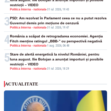
luna august. Ilie Bolojan a anunțat importuri și posibile
restricții – VIDEO
Politica Interna - nationala
-
31 iul. 2026, 19:43
3
PSD: Am rezolvat în Parlament ceea ce nu a putut rezolva
Guvernul demis prin moțiune de cenzură
Politica Interna - nationala
-
31 iul. 2026, 19:47
4
România a scăpat de retrogradarea economiei. Agenția
Fitch menține ratingul „BBB-” cu perspectivă negativă
Politica Interna - nationala
-
1 aug. 2026, 06:48
5
Stare de alertă energetică la nivelul României, pentru
luna august. Ilie Bolojan a anunțat importuri și posibile
restricții – VIDEO
Politica Interna - nationala
-
31 iul. 2026, 18:29
ACTUALITATE