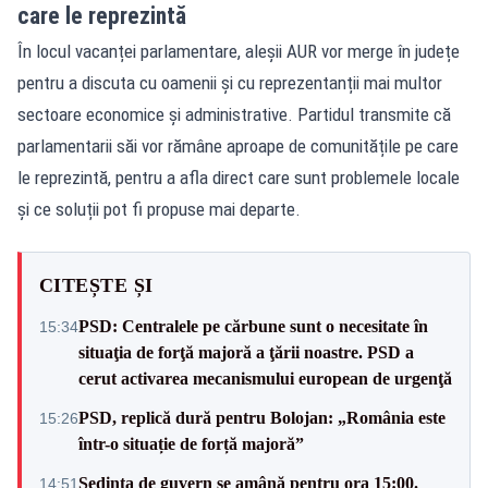
care le reprezintă
În locul vacanței parlamentare, aleșii AUR vor merge în județe
pentru a discuta cu oamenii și cu reprezentanții mai multor
sectoare economice și administrative. Partidul transmite că
parlamentarii săi vor rămâne aproape de comunitățile pe care
le reprezintă, pentru a afla direct care sunt problemele locale
și ce soluții pot fi propuse mai departe.
CITEȘTE ȘI
PSD: Centralele pe cărbune sunt o necesitate în
15:34
situaţia de forţă majoră a ţării noastre. PSD a
cerut activarea mecanismului european de urgenţă
PSD, replică dură pentru Bolojan: „România este
15:26
într-o situație de forță majoră”
Ședința de guvern se amână pentru ora 15:00.
14:51