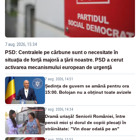
7 aug. 2026, 15:34
PSD: Centralele pe cărbune sunt o necesitate în
situaţia de forţă majoră a ţării noastre. PSD a cerut
activarea mecanismului european de urgenţă
7 aug. 2026, 14:51
Ședința de guvern se amână pentru ora
15:00. Bolojan nu a obținut toate avizele
7 aug. 2026, 14:34
Dramă uriașă! Seniorii României, între
pensii mici și dorul de copiii plecați în
străinătate: "Vin doar odată pe an"
7 aug. 2026, 13:53