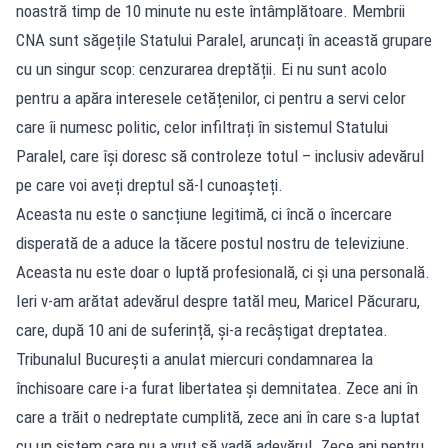
noastră timp de 10 minute nu este întâmplătoare. Membrii
CNA sunt săgețile Statului Paralel, aruncați în această grupare
cu un singur scop: cenzurarea dreptății. Ei nu sunt acolo
pentru a apăra interesele cetățenilor, ci pentru a servi celor
care îi numesc politic, celor infiltrați în sistemul Statului
Paralel, care își doresc să controleze totul – inclusiv adevărul
pe care voi aveți dreptul să-l cunoașteți.
Aceasta nu este o sancțiune legitimă, ci încă o încercare
disperată de a aduce la tăcere postul nostru de televiziune.
Aceasta nu este doar o luptă profesională, ci și una personală.
Ieri v-am arătat adevărul despre tatăl meu, Maricel Păcuraru,
care, după 10 ani de suferință, și-a recâștigat dreptatea.
Tribunalul București a anulat miercuri condamnarea la
închisoare care i-a furat libertatea și demnitatea. Zece ani în
care a trăit o nedreptate cumplită, zece ani în care s-a luptat
cu un sistem care nu a vrut să vadă adevărul. Zece ani pentru