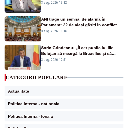
închiderii Grupului 2 de la Cernavodă
3 aug. 2026, 13:12
ANI trage un semnal de alarmă în
Parlament: 22 de aleși găsiți în conflict de
interese au rămas în funcții
3 aug. 2026, 13:16
Sorin Grindeanu: „Îi cer public lui Ilie
Bolojan să meargă la Bruxelles și să
amâne închiderea termocentralelor” –
3 aug. 2026, 12:51
VIDEO
CATEGORII POPULARE
Actualitate
Politica Interna - nationala
Politica Interna - locala