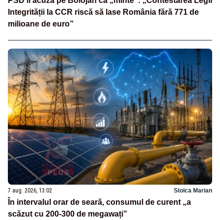
PSD îl acuză pe Bolojan că „minte”: „Contestarea Legii
Integrității la CCR riscă să lase România fără 771 de
milioane de euro”
7 aug. 2026, 13:02
Stoica Marian
În intervalul orar de seară, consumul de curent „a
scăzut cu 200-300 de megawați”