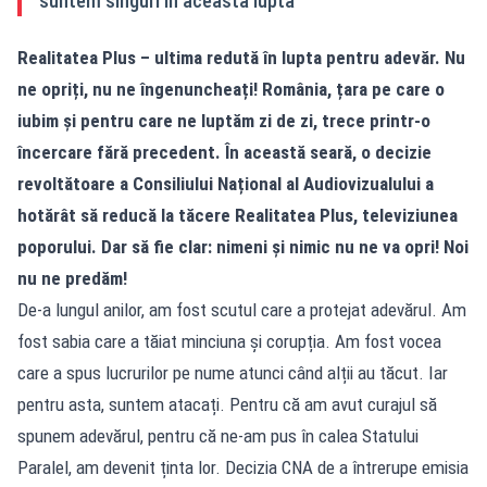
suntem singuri în această luptă
Realitatea Plus – ultima redută în lupta pentru adevăr. Nu
ne opriți, nu ne îngenuncheați! România, țara pe care o
iubim și pentru care ne luptăm zi de zi, trece printr-o
încercare fără precedent. În această seară, o decizie
revoltătoare a Consiliului Național al Audiovizualului a
hotărât să reducă la tăcere Realitatea Plus, televiziunea
poporului. Dar să fie clar: nimeni și nimic nu ne va opri! Noi
nu ne predăm!
De-a lungul anilor, am fost scutul care a protejat adevărul. Am
fost sabia care a tăiat minciuna și corupția. Am fost vocea
care a spus lucrurilor pe nume atunci când alții au tăcut. Iar
pentru asta, suntem atacați. Pentru că am avut curajul să
spunem adevărul, pentru că ne-am pus în calea Statului
Paralel, am devenit ținta lor. Decizia CNA de a întrerupe emisia