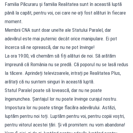
Familia Păcuraru și familia Realitatea sunt în această luptă
până la capăt, pentru voi, cei care ne-ați fost alături în fiecare
moment.
Membrii CNA sunt doar unelte ale Statului Paralel, dar
adevărul este mai puternic decât orice manipulare. Ei pot
încerca să ne oprească, dar nu ne pot învinge!
La ora 19:00, vă chemăm să fiți alături de noi. Să arătăm
împreună că România nu se predă. Că poporul nu se lasă redus
la tăcere. Aprindeți televizoarele, intrați pe Realitatea Plus,
arătați că nu suntem singuri în această luptă.
Statul Paralel poate să lovească, dar nu ne poate
îngenunchea. Șantajul lor nu poate învinge curajul nostru.
Impostura lor nu poate stinge flacăra adevărului. Astăzi,
luptăm pentru noi toți. Luptăm pentru voi, pentru copiii voștri,
pentru viitorul acestei țări. Și vă promitem: nu vom abandona!