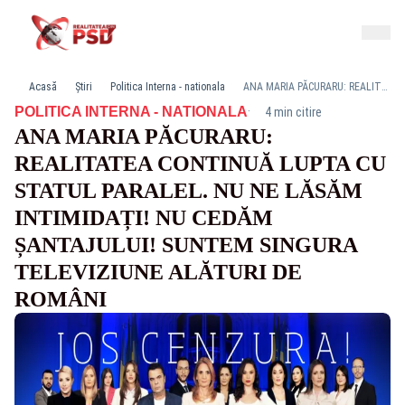
Acasă
Știri
Politica Interna - nationala
ANA MARIA PĂCURARU: REALITATEA CONTINUĂ LUPTA CU STATUL PARALEL. NU NE LĂSĂM INTIMIDAȚI! NU CEDĂM ȘANTAJULUI! SUNTEM SINGURA TELEVIZIUNE ALĂTURI DE ROMÂNI
·
POLITICA INTERNA - NATIONALA
4 min citire
ANA MARIA PĂCURARU:
REALITATEA CONTINUĂ LUPTA CU
STATUL PARALEL. NU NE LĂSĂM
INTIMIDAȚI! NU CEDĂM
ȘANTAJULUI! SUNTEM SINGURA
TELEVIZIUNE ALĂTURI DE
ROMÂNI