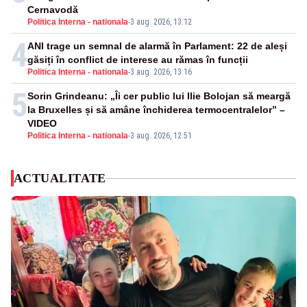
Cernavodă
Politica Interna - nationala
-
3 aug. 2026, 13:12
4
ANI trage un semnal de alarmă în Parlament: 22 de aleși
găsiți în conflict de interese au rămas în funcții
Politica Interna - nationala
-
3 aug. 2026, 13:16
5
Sorin Grindeanu: „Îi cer public lui Ilie Bolojan să meargă
la Bruxelles și să amâne închiderea termocentralelor” –
VIDEO
Politica Interna - nationala
-
3 aug. 2026, 12:51
ACTUALITATE