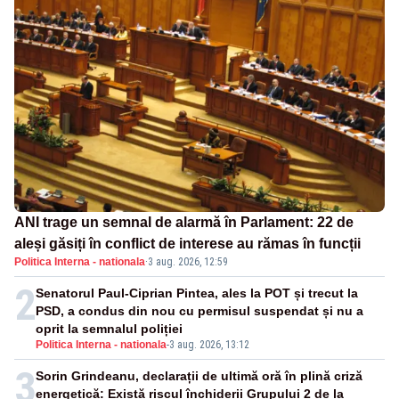
ANI trage un semnal de alarmă în Parlament: 22 de
aleși găsiți în conflict de interese au rămas în funcții
Politica Interna - nationala
·
3 aug. 2026, 12:59
2
Senatorul Paul-Ciprian Pintea, ales la POT și trecut la
PSD, a condus din nou cu permisul suspendat și nu a
oprit la semnalul poliției
Politica Interna - nationala
-
3 aug. 2026, 13:12
3
Sorin Grindeanu, declarații de ultimă oră în plină criză
energetică: Există riscul închiderii Grupului 2 de la