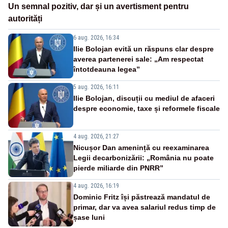
Un semnal pozitiv, dar și un avertisment pentru
autorități
6 aug. 2026, 16:34
Ilie Bolojan evită un răspuns clar despre
averea partenerei sale: „Am respectat
întotdeauna legea”
5 aug. 2026, 16:11
Ilie Bolojan, discuții cu mediul de afaceri
despre economie, taxe și reformele fiscale
4 aug. 2026, 21:27
Nicușor Dan amenință cu reexaminarea
Legii decarbonizării: „România nu poate
pierde miliarde din PNRR”
4 aug. 2026, 16:19
Dominic Fritz își păstrează mandatul de
primar, dar va avea salariul redus timp de
șase luni