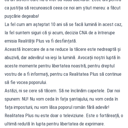
ca justiția să recunoască ceea ce noi am știut mereu: a făcut
pușcărie degeaba!
La fel cum am așteptat 10 ani să se facă lumină în acest caz,
la fel suntem siguri că și acum, decizia CNA de a întrerupe
emisia Realității Plus va fi desființată.
Această încercare de a ne reduce la tăcere este nedreaptă și
abuzivă, dar adevărul va ieși la lumină. Avocații noștri luptă în
aceste momente pentru libertatea noastră, pentru dreptul
vostru de a fi informați, pentru ca Realitatea Plus să continue
să fie vocea poporului.
Astăzi, ni se cere să tăcem. Să ne înclinăm capetele. Dar noi
spunem: NU! Nu vom ceda în fața șantajului, nu vom ceda în
fața imposturii, nu vom lăsa poporul român fără adevăr!
Realitatea Plus nu este doar o televiziune. Este o fortăreață, o
ultimă redută în lupta pentru libertatea de exprimare.