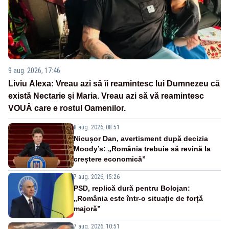
9 aug. 2026, 17:46
Liviu Alexa: Vreau azi sǎ îi reamintesc lui Dumnezeu cǎ
existǎ Nectarie şi Maria. Vreau azi sǎ vǎ reamintesc
VOUǍ care e rostul Oamenilor.
8 aug. 2026, 08:51
Nicușor Dan, avertisment după decizia
Moody’s: „România trebuie să revină la
creștere economică”
7 aug. 2026, 15:26
PSD, replică dură pentru Bolojan:
„România este într-o situație de forță
majoră”
7 aug. 2026, 10:51