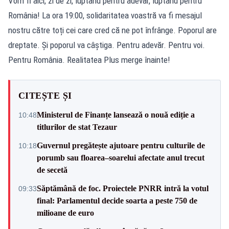
Vom fi aici, zi de zi, luptând pentru adevăr, luptând pentru
România! La ora 19:00, solidaritatea voastră va fi mesajul
nostru către toți cei care cred că ne pot înfrânge. Poporul are
dreptate. Și poporul va câștiga. Pentru adevăr. Pentru voi.
Pentru România. Realitatea Plus merge înainte!
CITEȘTE ȘI
Ministerul de Finanțe lansează o nouă ediție a
10:48
titlurilor de stat Tezaur
Guvernul pregătește ajutoare pentru culturile de
10:18
porumb sau floarea–soarelui afectate anul trecut
de secetă
Săptămână de foc. Proiectele PNRR intră la votul
09:33
final: Parlamentul decide soarta a peste 750 de
milioane de euro