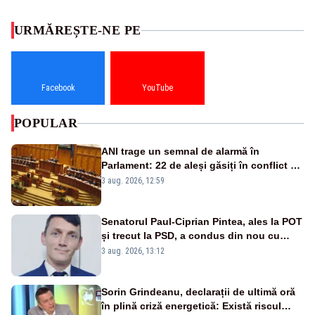
URMĂREȘTE-NE PE
Facebook
YouTube
POPULAR
ANI trage un semnal de alarmă în
Parlament: 22 de aleși găsiți în conflict de
interese au rămas în funcții
3 aug. 2026, 12:59
Senatorul Paul-Ciprian Pintea, ales la POT
și trecut la PSD, a condus din nou cu
permisul suspendat și nu a oprit la
3 aug. 2026, 13:12
semnalul poliției
Sorin Grindeanu, declarații de ultimă oră
în plină criză energetică: Există riscul