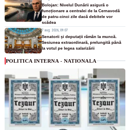
Bolojan: Nivelul Dunării asigură o
funcționare a centralei de la Cernavodă
de patru-cinci zile dacă debitele vor
scădea
7 aug. 2026, 09:07
Senatorii și deputații rămân la muncă.
Sesiunea extraordinară, prelungită până
la votul pe legea salarizării
POLITICA INTERNA - NATIONALA