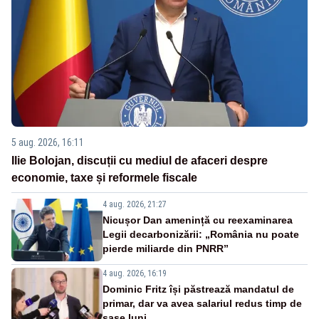
5 aug. 2026, 16:11
Ilie Bolojan, discuții cu mediul de afaceri despre
economie, taxe și reformele fiscale
4 aug. 2026, 21:27
Nicușor Dan amenință cu reexaminarea
Legii decarbonizării: „România nu poate
pierde miliarde din PNRR”
4 aug. 2026, 16:19
Dominic Fritz își păstrează mandatul de
primar, dar va avea salariul redus timp de
șase luni