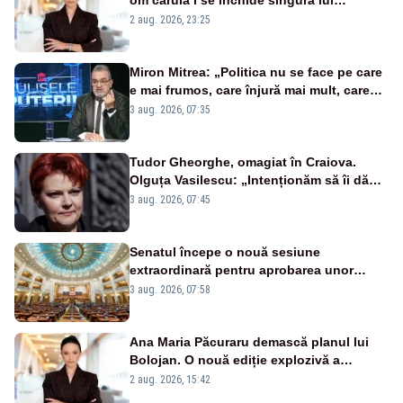
portiță?”
2 aug. 2026, 23:25
Miron Mitrea: „Politica nu se face pe care
e mai frumos, care înjură mai mult, care
țipă mai tare, ci pe proiecte”
3 aug. 2026, 07:35
Tudor Gheorghe, omagiat în Craiova.
Olguța Vasilescu: „Intenționăm să îi dăm
numele lui”
3 aug. 2026, 07:45
Senatul începe o nouă sesiune
extraordinară pentru aprobarea unor
jaloane din PNRR
3 aug. 2026, 07:58
Ana Maria Păcuraru demască planul lui
Bolojan. O nouă ediție explozivă a
emisiunii „Miza Zilei” la Realitatea PLUS
2 aug. 2026, 15:42