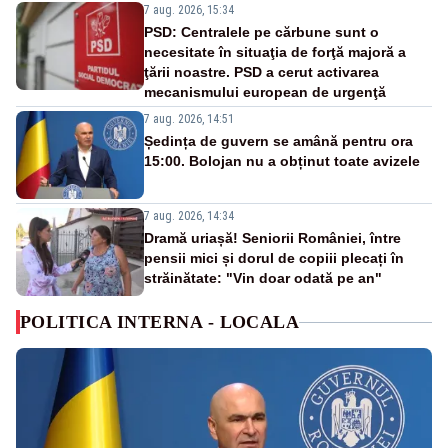
7 aug. 2026, 15:34
PSD: Centralele pe cărbune sunt o
necesitate în situaţia de forţă majoră a
ţării noastre. PSD a cerut activarea
mecanismului european de urgenţă
7 aug. 2026, 14:51
Ședința de guvern se amână pentru ora
15:00. Bolojan nu a obținut toate avizele
7 aug. 2026, 14:34
Dramă uriașă! Seniorii României, între
pensii mici și dorul de copiii plecați în
străinătate: "Vin doar odată pe an"
POLITICA INTERNA - LOCALA