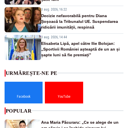
3 aug. 2026, 16:22
Decizie nefavorabilă pentru Diana
Șoșoacă la Tribunalul UE. Suspendarea
ridicării imunității, respinsă
3 aug. 2026, 14:44
Elisabeta Lipă, apel către Ilie Bolojan:
„Sportivii României așteaptă de un an și
șapte luni să fie premiați”
URMĂREȘTE-NE PE
Facebook
YouTube
POPULAR
Ana Maria Păcuraru: „Ce se alege de un
om căruia i se închide singura lui