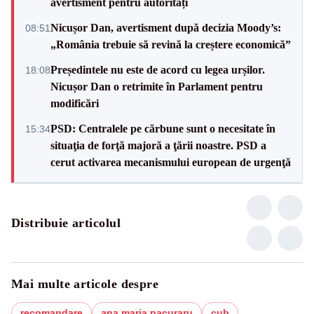
avertisment pentru autorități
Nicușor Dan, avertisment după decizia Moody’s:
08:51
„România trebuie să revină la creștere economică”
Președintele nu este de acord cu legea urșilor.
18:08
Nicușor Dan o retrimite în Parlament pentru
modificări
PSD: Centralele pe cărbune sunt o necesitate în
15:34
situaţia de forţă majoră a ţării noastre. PSD a
cerut activarea mecanismului european de urgenţă
Distribuie articolul
Mai multe articole despre
recomandare
ana maria pacuraru
cub