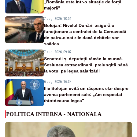
„România este într-o situație de forță
majoră”
7 aug. 2026, 10:51
Bolojan: Nivelul Dunării asigură o
funcționare a centralei de la Cernavodă
de patru-cinci zile dacă debitele vor
scădea
7 aug. 2026, 09:07
Senatorii și deputații rămân la muncă.
Sesiunea extraordinară, prelungită până
la votul pe legea salarizării
6 aug. 2026, 16:34
Ilie Bolojan evită un răspuns clar despre
averea partenerei sale: „Am respectat
întotdeauna legea”
POLITICA INTERNA - NATIONALA