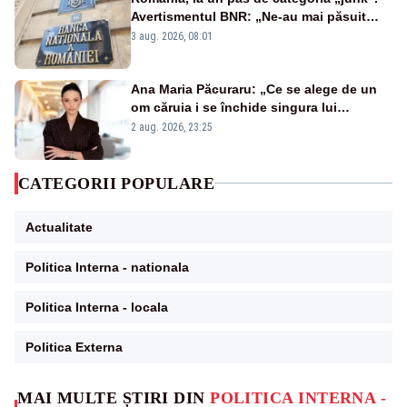
Avertismentul BNR: „Ne-au mai păsuit
pentru câteva luni”
3 aug. 2026, 08:01
Ana Maria Păcuraru: „Ce se alege de un
om căruia i se închide singura lui
portiță?”
2 aug. 2026, 23:25
CATEGORII POPULARE
Actualitate
Politica Interna - nationala
Politica Interna - locala
Politica Externa
MAI MULTE ȘTIRI DIN
POLITICA INTERNA -