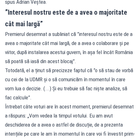
spus Adrian Veștea.
”Interesul nostru este de a avea o majoritate
cât mai largă”
Premierul desemnat a subliniat că ”interesul nostru este de a
avea o majoritate cât mai largă, de a avea o colaborare și pe
viitor, după instalarea acestui guvern, în așa fel încât România
să poată să iasă din acest blocaj”.
Totodată, el a ținut să precizeze faptul că ”o să stau de vorbă
cu cei de la UDMR și o să comunicăm în momentul în care
vom lua o decizie. (...) Și eu trebuie să fac niște analize, să
fac calcule”.
Întrebat câte voturi are în acest moment, premierul desemnat
a răspuns: „Vom vedea la timpul votului. Eu am avut
deschiderea de a avea o astfel de discuție, de a prezenta
intențiile pe care le am în momentul în care voi fi învestit prim-