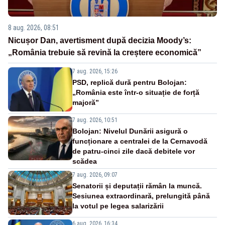
8 aug. 2026, 08:51
Nicușor Dan, avertisment după decizia Moody’s:
„România trebuie să revină la creștere economică”
7 aug. 2026, 15:26
PSD, replică dură pentru Bolojan:
„România este într-o situație de forță
majoră”
7 aug. 2026, 10:51
Bolojan: Nivelul Dunării asigură o
funcționare a centralei de la Cernavodă
de patru-cinci zile dacă debitele vor
scădea
7 aug. 2026, 09:07
Senatorii și deputații rămân la muncă.
Sesiunea extraordinară, prelungită până
la votul pe legea salarizării
6 aug. 2026, 16:34