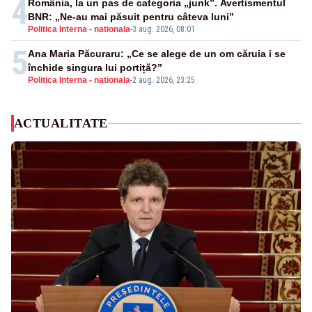
4
România, la un pas de categoria „junk”. Avertismentul
BNR: „Ne-au mai păsuit pentru câteva luni”
Politica Interna - nationala
-
3 aug. 2026, 08:01
5
Ana Maria Păcuraru: „Ce se alege de un om căruia i se
închide singura lui portiță?”
Politica Interna - nationala
-
2 aug. 2026, 23:25
ACTUALITATE