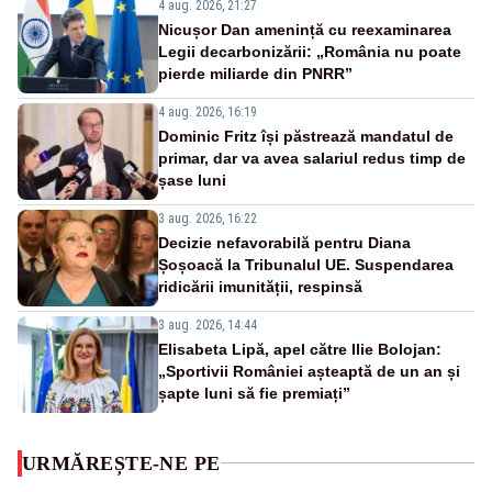
4 aug. 2026, 21:27
Nicușor Dan amenință cu reexaminarea
Legii decarbonizării: „România nu poate
pierde miliarde din PNRR”
4 aug. 2026, 16:19
Dominic Fritz își păstrează mandatul de
primar, dar va avea salariul redus timp de
șase luni
3 aug. 2026, 16:22
Decizie nefavorabilă pentru Diana
Șoșoacă la Tribunalul UE. Suspendarea
ridicării imunității, respinsă
3 aug. 2026, 14:44
Elisabeta Lipă, apel către Ilie Bolojan:
„Sportivii României așteaptă de un an și
șapte luni să fie premiați”
URMĂREȘTE-NE PE