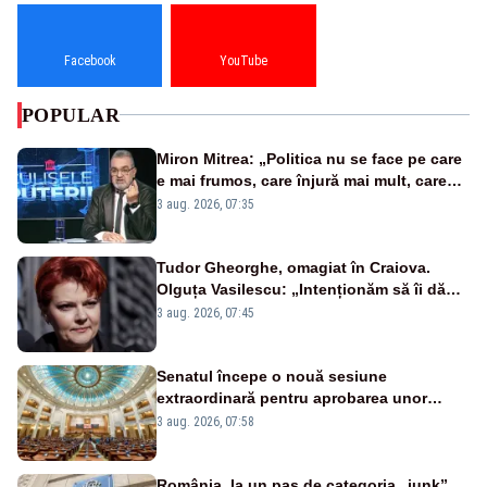
Facebook
YouTube
POPULAR
Miron Mitrea: „Politica nu se face pe care
e mai frumos, care înjură mai mult, care
țipă mai tare, ci pe proiecte”
3 aug. 2026, 07:35
Tudor Gheorghe, omagiat în Craiova.
Olguța Vasilescu: „Intenționăm să îi dăm
numele lui”
3 aug. 2026, 07:45
Senatul începe o nouă sesiune
extraordinară pentru aprobarea unor
jaloane din PNRR
3 aug. 2026, 07:58
România, la un pas de categoria „junk”.