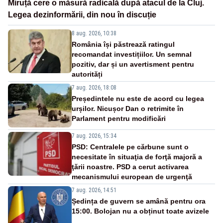
Miruță cere o măsură radicală după atacul de la Cluj.
Legea dezinformării, din nou în discuție
8 aug. 2026, 10:38
România își păstrează ratingul
recomandat investițiilor. Un semnal
pozitiv, dar și un avertisment pentru
autorități
7 aug. 2026, 18:08
Președintele nu este de acord cu legea
urșilor. Nicușor Dan o retrimite în
Parlament pentru modificări
7 aug. 2026, 15:34
PSD: Centralele pe cărbune sunt o
necesitate în situaţia de forţă majoră a
ţării noastre. PSD a cerut activarea
mecanismului european de urgenţă
7 aug. 2026, 14:51
Ședința de guvern se amână pentru ora
15:00. Bolojan nu a obținut toate avizele