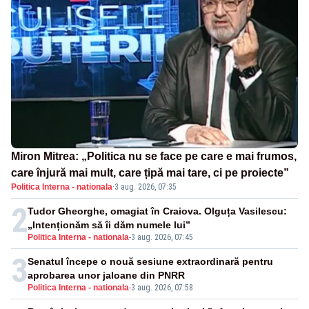
Miron Mitrea: „Politica nu se face pe care e mai frumos,
care înjură mai mult, care țipă mai tare, ci pe proiecte”
Politica Interna - nationala
·
3 aug. 2026, 07:35
2
Tudor Gheorghe, omagiat în Craiova. Olguța Vasilescu:
„Intenționăm să îi dăm numele lui”
Politica Interna - nationala
-
3 aug. 2026, 07:45
3
Senatul începe o nouă sesiune extraordinară pentru
aprobarea unor jaloane din PNRR
Politica Interna - nationala
-
3 aug. 2026, 07:58