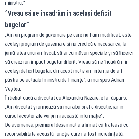
ministru.”
”Vreau să ne încadrăm în același deficit
bugetar”
„Am un program de guvernare pe care nu l-am modificat, este
același program de guvernare și nu cred că e necesar ca, la
jumătatea unui an fiscal, să vii cu măsuri speciale și să încerci
să creezi un impact bugetar diferit. Vreau să ne încadrăm în
același deficit bugetar, din acest motiv am intenția de a-l
păstra pe actualul ministru de Finanțe”, a mai spus Adrian
Veștea.
Întrebat dacă a discutat cu Alexandru Nazare, el a răspuns:
„Am discutat și urmează să mai aibă și el o discuție, iar în
cursul acestei zile voi primi această informație”.
De asemenea, premierul desemnat a afirmat că tratează cu
reconsabilitate această funcţie care i-a fost încredinţată.