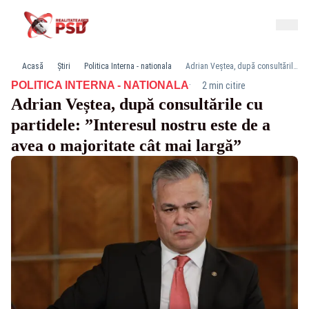
Acasă
Știri
Politica Interna - nationala
Adrian Veștea, după consultările cu partidele: ”Interesul nostru este de a avea o majoritate cât mai largă”
·
POLITICA INTERNA - NATIONALA
2 min citire
Adrian Veștea, după consultările cu
partidele: ”Interesul nostru este de a
avea o majoritate cât mai largă”