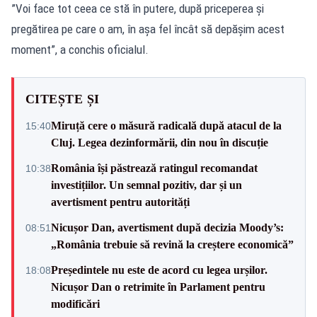
”Voi face tot ceea ce stă în putere, după priceperea şi
pregătirea pe care o am, în aşa fel încât să depăşim acest
moment”, a conchis oficialul.
CITEȘTE ȘI
Miruță cere o măsură radicală după atacul de la
15:40
Cluj. Legea dezinformării, din nou în discuție
România își păstrează ratingul recomandat
10:38
investițiilor. Un semnal pozitiv, dar și un
avertisment pentru autorități
Nicușor Dan, avertisment după decizia Moody’s:
08:51
„România trebuie să revină la creștere economică”
Președintele nu este de acord cu legea urșilor.
18:08
Nicușor Dan o retrimite în Parlament pentru
modificări