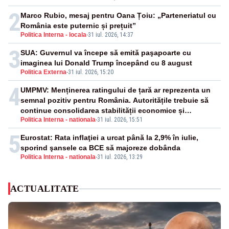
2
Marco Rubio, mesaj pentru Oana Țoiu: „Parteneriatul cu
România este puternic și prețuit”
Politica Interna - locala
-
31 iul. 2026, 14:37
3
SUA: Guvernul va începe să emită paşapoarte cu
imaginea lui Donald Trump începând cu 8 august
Politica Externa
-
31 iul. 2026, 15:20
4
UMPMV: Menținerea ratingului de țară ar reprezenta un
semnal pozitiv pentru România. Autoritățile trebuie să
continue consolidarea stabilității economice și
Politica Interna - nationala
-
31 iul. 2026, 15:51
financiare
5
Eurostat: Rata inflaţiei a urcat până la 2,9% în iulie,
sporind şansele ca BCE să majoreze dobânda
Politica Interna - nationala
-
31 iul. 2026, 13:29
ACTUALITATE