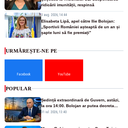
ridicării imunității, respinsă
3 aug. 2026, 14:44
Elisabeta Lipă, apel către Ilie Bolojan:
„Sportivii României așteaptă de un an și
șapte luni să fie premiați”
URMĂREȘTE-NE PE
Facebook
YouTube
POPULAR
Ședință extraordinară de Guvern, astăzi,
la ora 14:00. Bolojan ar putea decreta
stare de urgență energetică
31 iul. 2026, 13:40