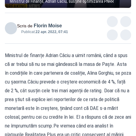
Ministrul de Finanțe, Adrian Câciu, susține optimizarea PNRR
Florin Moise
Scris de
Publicat:
22 apr. 2022, 07:41
Ministrul de finanțe Adrian Câciu a uimit românii, când a spus
că ar trebui să nu se mai gândească la masa de Paște. Asta
în condițiile în care partenera de coaliție, Alina Gorghiu, se poza
cu șaorma.Câciu prevede o creștere economică de 4 %, față
de 2 %, cât susțin cele trei mari agenții de rating. Doar că nu a
prea știut să explice ieri reporterilor de ce rata de politică
monetară este în creștere, ținând cont că DAE s-a mărit
colosal, pentru cei cu credite în lei. El a răspuns că de zece ani
ne împrumutăm scump.Pe vremea când era analist în
platourile Realitatea Plus era un critic consecvent al măririi