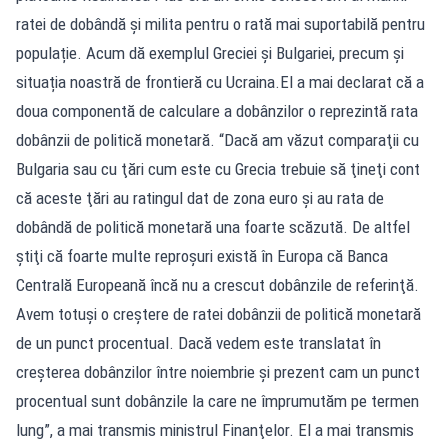
ratei de dobândă și milita pentru o rată mai suportabilă pentru
populație. Acum dă exemplul Greciei și Bulgariei, precum și
situația noastră de frontieră cu Ucraina.El a mai declarat că a
doua componentă de calculare a dobânzilor o reprezintă rata
dobânzii de politică monetară. “Dacă am văzut comparaţii cu
Bulgaria sau cu ţări cum este cu Grecia trebuie să ţineţi cont
că aceste ţări au ratingul dat de zona euro şi au rata de
dobândă de politică monetară una foarte scăzută. De altfel
ştiţi că foarte multe reproşuri există în Europa că Banca
Centrală Europeană încă nu a crescut dobânzile de referinţă.
Avem totuşi o creştere de ratei dobânzii de politică monetară
de un punct procentual. Dacă vedem este translatat în
creşterea dobânzilor între noiembrie şi prezent cam un punct
procentual sunt dobânzile la care ne împrumutăm pe termen
lung”, a mai transmis ministrul Finanţelor. El a mai transmis