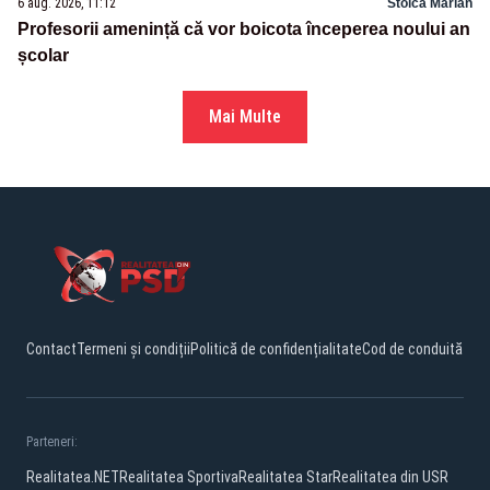
6 aug. 2026, 11:12
Stoica Marian
Profesorii amenință că vor boicota începerea noului an
școlar
Mai Multe
Contact
Termeni și condiții
Politică de confidențialitate
Cod de conduită
Parteneri:
Realitatea.NET
Realitatea Sportiva
Realitatea Star
Realitatea din USR