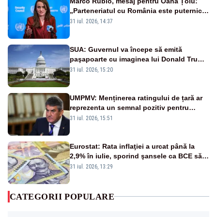
Marco Rubio, mesaj pentru Oana Țoiu:
„Parteneriatul cu România este puternic
și prețuit”
31 iul. 2026, 14:37
SUA: Guvernul va începe să emită
paşapoarte cu imaginea lui Donald Trump
începând cu 8 august
31 iul. 2026, 15:20
UMPMV: Menținerea ratingului de țară ar
reprezenta un semnal pozitiv pentru
România. Autoritățile trebuie să continue
31 iul. 2026, 15:51
consolidarea stabilității economice și
financiare
Eurostat: Rata inflaţiei a urcat până la
2,9% în iulie, sporind şansele ca BCE să
majoreze dobânda
31 iul. 2026, 13:29
CATEGORII POPULARE