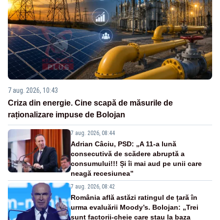
7 aug. 2026, 10:43
Criza din energie. Cine scapă de măsurile de
raționalizare impuse de Bolojan
7 aug. 2026, 08:44
Adrian Câciu, PSD: „A 11-a lună
consecutivă de scădere abruptă a
consumului!!! Și îi mai aud pe unii care
neagă recesiunea”
7 aug. 2026, 08:42
România află astăzi ratingul de țară în
urma evaluării Moody’s. Bolojan: „Trei
sunt factorii-cheie care stau la baza