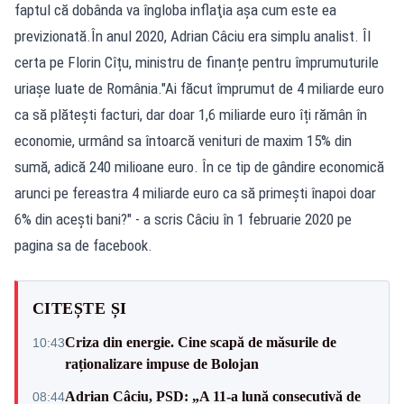
faptul că dobânda va îngloba inflaţia aşa cum este ea
previzionată.În anul 2020, Adrian Câciu era simplu analist. Îl
certa pe Florin Cîțu, ministru de finanțe pentru împrumuturile
uriașe luate de România."Ai făcut împrumut de 4 miliarde euro
ca să plătești facturi, dar doar 1,6 miliarde euro îți rămân în
economie, urmând sa întoarcă venituri de maxim 15% din
sumă, adică 240 milioane euro. În ce tip de gândire economică
arunci pe fereastra 4 miliarde euro ca să primești înapoi doar
6% din acești bani?" - a scris Câciu în 1 februarie 2020 pe
pagina sa de facebook.
CITEȘTE ȘI
Criza din energie. Cine scapă de măsurile de
10:43
raționalizare impuse de Bolojan
Adrian Câciu, PSD: „A 11-a lună consecutivă de
08:44